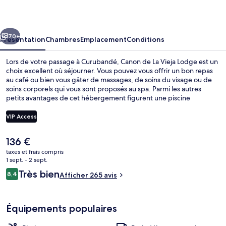
La
Vieja
cédent
Suivant
Lodge
70+
Présentation
Chambres
Emplacement
Conditions
Lors de votre passage à Curubandé, Canon de La Vieja Lodge est un
choix excellent où séjourner. Vous pouvez vous offrir un bon repas
au café ou bien vous gâter de massages, de soins du visage ou de
soins corporels qui vous sont proposés au spa. Parmi les autres
petits avantages de cet hébergement figurent une piscine
extérieure, un bar en bord de piscine et un hammam.
VIP Access
Le
136 €
Extérieur
prix
taxes et frais compris
actuel
1 sept. - 2 sept.
est
Avis
Très bien
8,4
Afficher 265 avis
de
8,4 sur 10
voyageurs
136 €.
Équipements populaires