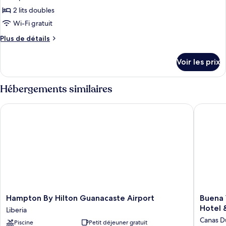
les
Double
2 lits doubles
photos
Familiale,
pour
Wi-Fi gratuit
vue
ce
jardin
Plus
Plus de détails
type
de
détails
de
Voir les prix
sur
chambre :
le
Chambre
type
Hébergements similaires
de
chambre
Hampton By Hilton Guanacaste Airport
Buena Vi
Chambre
Hampton
Buena
Hampton By Hilton Guanacaste Airport
Buena 
By
Vista
Hotel 
Liberia
Hilton
del
Canas D
Piscine
Petit déjeuner gratuit
Guanacaste
Rincon