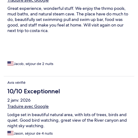
Traduire avec Google
Great experience, wonderful stuff. We enjoy the thrmo pools,
mud baths, and natural steam cave. The place have do much to
do, beautifully set swimming pull and swim up bar, food was
good, and staff make you feel at home. Will visit again on our
next trip to costa rica.
Jacob, séjour de 2 nuits
Avis vérifié
10/10 Exceptionnel
2 janv. 2026
Traduire avec Google
Lodge set in beautiful natural area, with lots of trees, birds and
quiet. Good bird watching, great view of the River canyon and
night sky watching.
Jason, séjour de 4 nuits