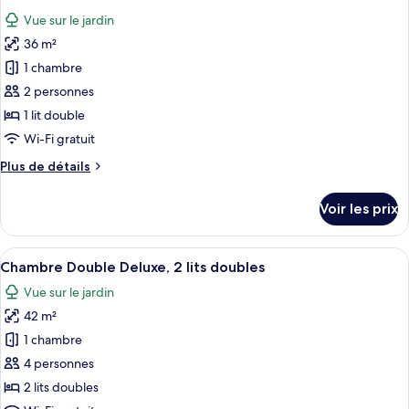
toutes
doubles
chambre
Vue sur le jardin
Chambre
les
Double
36 m²
photos
Supérieure,
pour
1 chambre
2
ce
lits
2 personnes
doubles
type
1 lit double
de
Wi-Fi gratuit
chambre :
Plus
Plus de détails
Chambre
de
Double
détails
Voir les prix
Standard
sur
le
type
Afficher
Deux lits simples avec des cadres en bo
8
de
Chambre Double Deluxe, 2 lits doubles
toutes
chambre
Vue sur le jardin
Chambre
les
Double
42 m²
photos
Standard
pour
1 chambre
ce
4 personnes
type
2 lits doubles
de