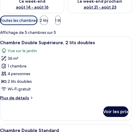
Ce week-end
Le week-end prochain
août 14 - août 16
août 21 - août 23
Filtres
Toutes les chambres
2 lits
1 lit
disponibles
pour
Affichage de 5 chambres sur 5
les
Afficher
Une chambre avec deux lits, un plafon
7
Chambre Double Supérieure, 2 lits doubles
chambres
toutes
Vue sur le jardin
les
36 m²
photos
pour
1 chambre
ce
4 personnes
type
2 lits doubles
de
Wi-Fi gratuit
chambre :
Plus
Plus de détails
Chambre
de
Double
détails
Voir les prix
Supérieure,
sur
le
2
type
Afficher
Un lit bien fait, avec une couette matel
lits
8
de
Chambre Double Standard