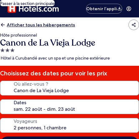
Passer à la section principale
Obtenir l’appli
Afficher tous les hébergements
Hôte professionnel
Canon de La Vieja Lodge
Hébergement
3.0 étoiles
Hôtel à Curubandé avec un spa et une piscine extérieure
Choisissez des dates pour voir les prix
Où allez-vous ?
Dates
Voyageurs