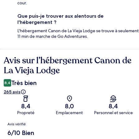
cour.
Que puis-je trouver aux alentours de
l'hébergement ?
L'hébergement Canon de La Vieja Lodge se trouve à seulement
11 min de marche de Go Adventures.
Avis sur l’hébergement Canon de
Avis
La Vieja Lodge
Très bien
8,4
265 avis
8,4
8,0
8,4
Propreté
Emplacement
Personnel et service
Avis
Avis vérifié
6/10 Bien