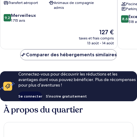
Transfert aéroport
Animaux de compagnie
Airport
Eco
Piscin
admis
Parkin
Liberia
Adventu
9.2
Merveilleux
Park,
8.6
Exce
9,2
8,6
sur
1 715 avis
Hotel
sur
518 a
10,
&
10,
Le
127 €
Merveilleux,
Spa
Excellen
nouveau
1 715 avis
Canas
518 avis
taxes et frais compris
prix
Dulces
13 août - 14 août
est
de
Comparer des hébergements similaires
127 €
Connectez-vous pour découvrir les réductions et les
avantages dont vous pouvez bénéficier. Plus de récompenses
pour plus d’aventures !
Se connecter
S’inscrire gratuitement
À propos du quartier