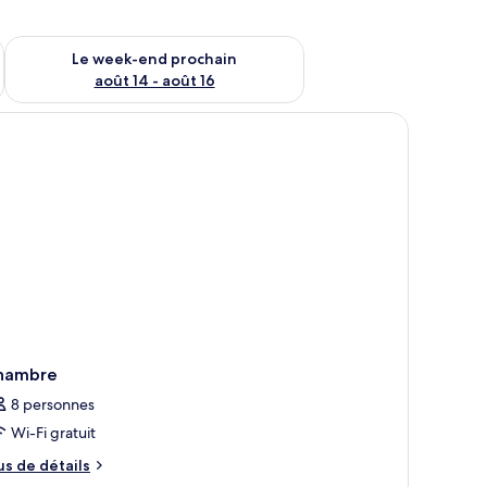
-end août 7 - août 9
Vérifier la disponibilité pour le week-end prochain août 14 - a
Le week-end prochain
août 14 - août 16
apé et une fenêtre avec des rideaux.
hambre
8 personnes
Wi-Fi gratuit
us
us de détails
e