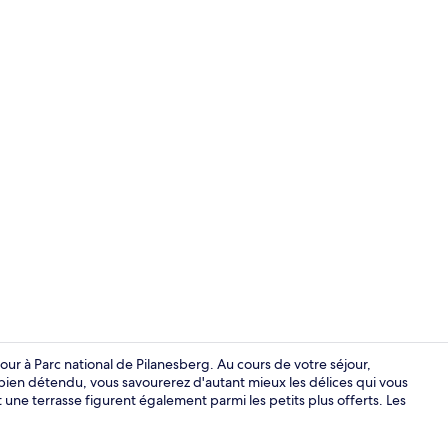
Façade de l
ur à Parc national de Pilanesberg. Au cours de votre séjour,
ien détendu, vous savourerez d'autant mieux les délices qui vous
 une terrasse figurent également parmi les petits plus offerts. Les
Salon du hal