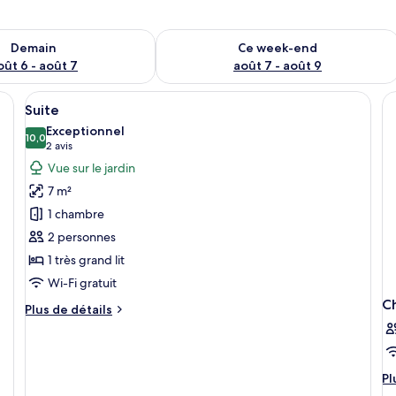
sponibilité pour demain août 6 - août 7
Vérifier la disponibilité pour ce week
Demain
Ce week-end
oût 6 - août 7
août 7 - août 9
and lit, un canapé et une vue sur les arbres par la fenêtre.
Afficher
Une chambre avec un grand lit, un can
11
Suite
toutes
Exceptionnel
les
10,0
10,0 sur 10
(2 avis)
2 avis
photos
Vue sur le jardin
pour
7 m²
ce
1 chambre
type
2 personnes
de
1 très grand lit
chambre :
Suite
Wi-Fi gratuit
C
Plus
Plus de détails
de
détails
sur
le
Pl
Pl
type
d