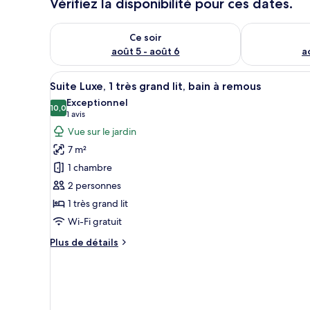
Vérifiez la disponibilité pour ces dates.
Vérifier la disponibilité pour ce soir août 5 - août 6
Vérifier la di
Ce soir
août 5 - août 6
a
Afficher
Une chambre moderne avec un gr
14
Suite Luxe, 1 très grand lit, bain à remous
toutes
Exceptionnel
les
10,0
10,0 sur 10
(1 avis)
1 avis
photos
Vue sur le jardin
pour
7 m²
ce
1 chambre
type
2 personnes
de
1 très grand lit
chambre :
Suite
Wi-Fi gratuit
Luxe,
Plus
Plus de détails
1
de
détails
très
sur
grand
le
lit,
type