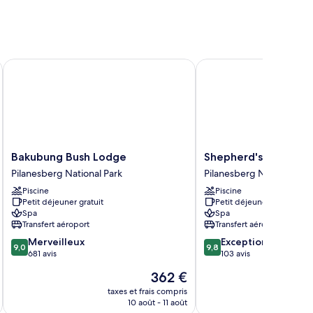
Bakubung Bush Lodge
Shepherd's Tree Game
Bakubung
Shepherd's
Bakubung Bush Lodge
Shepherd's Tree Ga
Bush
Tree
Pilanesberg National Park
Pilanesberg National Par
Lodge
Game
Piscine
Piscine
Pilanesberg
Lodge
Petit déjeuner gratuit
Petit déjeuner gratuit
National
Pilanesberg
Spa
Spa
Park
National
Transfert aéroport
Transfert aéroport
Park
9.0
9.8
Merveilleux
Exceptionnel
9,0
9,8
sur
sur
681 avis
103 avis
10,
10,
Le
362 €
Merveilleux,
Exceptionnel,
nouveau
681 avis
103 avis
taxes et frais compris
tax
prix
10 août - 11 août
est