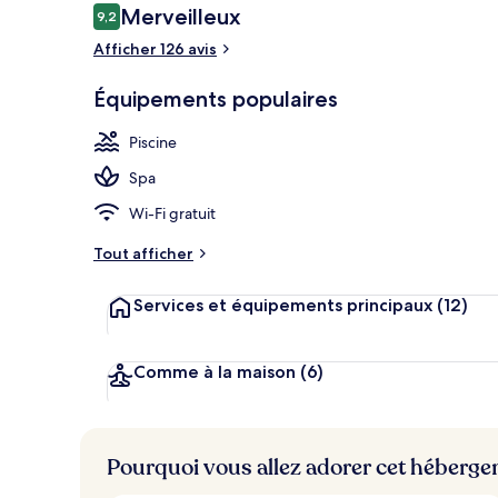
Avis
Merveilleux
9,2
9,2 sur 10
voyageurs
Afficher 126 avis
Extérieur
Équipements populaires
Piscine
Spa
Wi-Fi gratuit
Tout afficher
Services et équipements principaux
(12)
Comme à la maison
(6)
Pourquoi vous allez adorer cet héberg