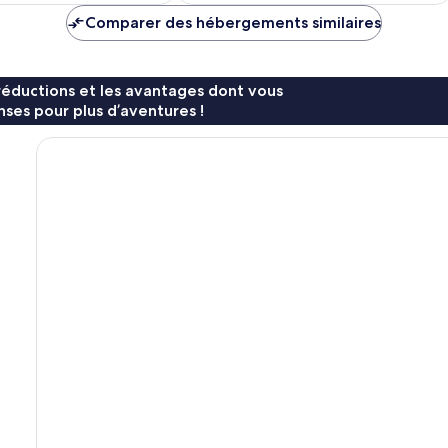
de
de
Comparer des hébergements similaires
339 €
743 €
réductions et les avantages dont vous
ses pour plus d’aventures !