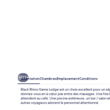
Rhino
Game
Lodge
77+
Présentation
Chambres
Emplacement
Conditions
Black Rhino Game Lodge est un choix excellent pour un séjo
donnez-vous en à cœur joie entre des massages. Une fois b
attendent au café. Une piscine extérieure, un bar / salon et
autres voyageurs adorent le personnel attentionné.