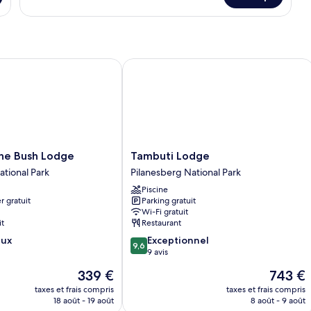
le
type
de
chambre
Chambre
 Bush Lodge
Tambuti Lodge
Tambuti
ne Bush Lodge
Tambuti Lodge
Lodge
ational Park
Pilanesberg National Park
Pilanesberg
Piscine
National
r gratuit
Parking gratuit
Park
Wi-Fi gratuit
it
Restaurant
9.6
eux
Exceptionnel
9,6
sur
9 avis
10,
Le
Le
339 €
743 €
Exceptionnel,
nouveau
nouveau
9 avis
taxes et frais compris
taxes et frais compris
prix
prix
18 août - 19 août
8 août - 9 août
est
est