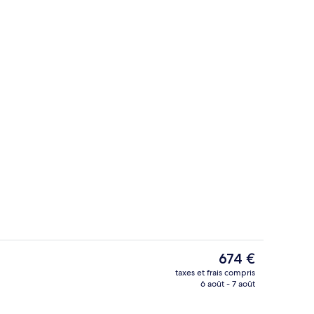
’hébergement
Suite | 1 chambre, minibar, coffres-fo
Le
674 €
prix
taxes et frais compris
actuel
6 août - 7 août
l
Suite | 1 chambre, minibar, coffres-fo
est
de