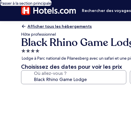
Passer à la section principale
Rechercher des voyage
Afficher tous les hébergements
Hôte professionnel
Black Rhino Game Lod
Hébergement
4.0 étoiles
Lodge à Parc national de Pilanesberg avec un safari et une p
Choisissez des dates pour voir les prix
Où allez-vous ?
Galerie
photos
de
l’hébergement
Black