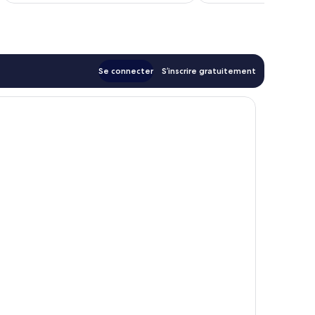
de
362 €
Se connecter
S’inscrire gratuitement