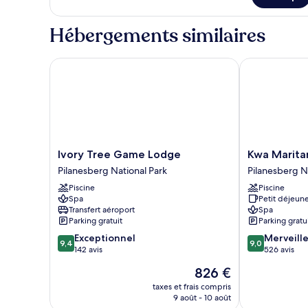
Hébergements similaires
Ivory Tree Game Lodge
Kwa Maritane
Ivory
Kwa
Ivory Tree Game Lodge
Kwa Marita
Tree
Maritane
Pilanesberg National Park
Pilanesberg N
Game
Bush
Piscine
Piscine
Lodge
Lodge
Spa
Petit déjeune
Pilanesberg
Pilanesberg
Transfert aéroport
Spa
National
National
Parking gratuit
Parking gratu
Park
Park
9.4
9.0
Exceptionnel
Merveill
9,4
9,0
sur
sur
142 avis
526 avis
10,
10,
Le
826 €
Exceptionnel,
Merveilleux,
nouveau
142 avis
526 avis
taxes et frais compris
prix
9 août - 10 août
est