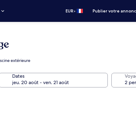
•
s
EUR
Publier votre annon
ge
iscine extérieure
Dates
Voya