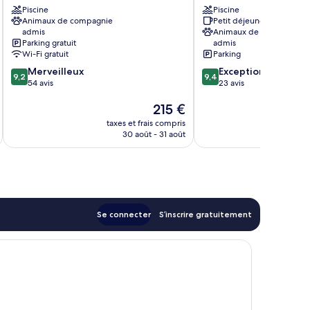
Piscine
Piscine
Cavalaire-
Cavalaire-
Animaux de compagnie
Petit déjeuner gratuit
sur-
sur-
admis
Animaux de compagnie
Mer
Mer
Parking gratuit
admis
Wi-Fi gratuit
Parking
9.2
9.4
Merveilleux
Exceptionnel
9,2
9,4
sur
sur
54 avis
23 avis
10,
10,
Le
215 €
Merveilleux,
Exceptionnel,
nouveau
54 avis
23 avis
taxes et frais compris
tax
prix
30 août - 31 août
est
de
215 €
Se connecter
S’inscrire gratuitement