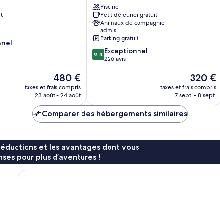
Piscine
Cavalaire-
it
Petit déjeuner gratuit
sur-
Animaux de compagnie
Mer
admis
Parking gratuit
nnel
9.4
Exceptionnel
9,4
sur
226 avis
10,
Le
Le
480 €
320 €
Exceptionnel,
nouveau
nouveau
226 avis
taxes et frais compris
taxes et frais compris
prix
prix
23 août - 24 août
7 sept. - 8 sept.
est
est
de
de
Comparer des hébergements similaires
480 €
320 €
réductions et les avantages dont vous
ses pour plus d’aventures !