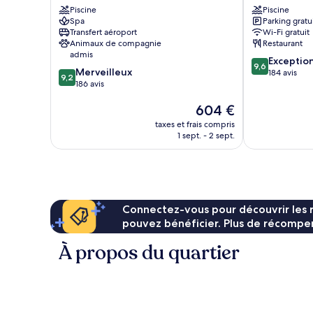
Piscine
Piscine
Suffren
Douce
Spa
Parking gratu
Le
Le
Transfert aéroport
Wi-Fi gratuit
Rayol
Rayol
Animaux de compagnie
Restaurant
admis
9.6
Exceptio
9,6
9.2
Merveilleux
sur
184 avis
9,2
sur
186 avis
10,
10,
Exceptionnel,
Le
604 €
Merveilleux,
184 avis
nouveau
186 avis
taxes et frais compris
prix
1 sept. - 2 sept.
est
de
604 €
Connectez-vous pour découvrir les 
pouvez bénéficier. Plus de récompen
À propos du quartier