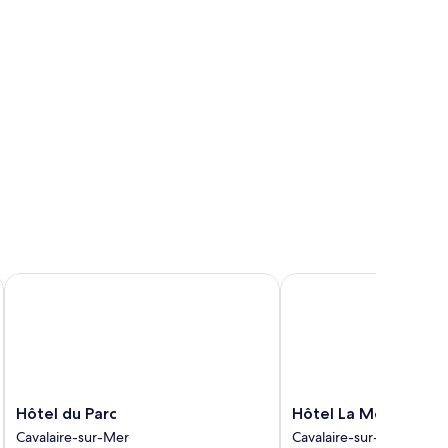
e
er
5m2
Hôtel du Parc
Hôtel La Ménado
Hôtel
Hôtel
Hôtel du Parc
Hôtel La Ménado
du
La
Cavalaire-sur-Mer
Cavalaire-sur-Mer
Parc
Ménado