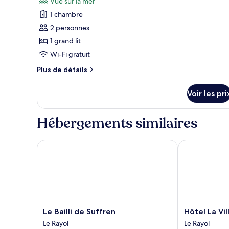
Vue sur la mer
les
27m2
1 chambre
photos
pour
2 personnes
ce
1 grand lit
type
Wi-Fi gratuit
de
Plus
Plus de détails
chambre :
de
Chambre
détails
Voir les pri
sur
signature
le
balcon
type
Hébergements similaires
vue
de
mer
chambre
Chambre
Le Bailli de Suffren
Hôtel La Vill
27m2
signature
balcon
vue
mer
27m2
Le
Hôtel
Le Bailli de Suffren
Hôtel La Vi
Bailli
La
Le Rayol
Le Rayol
de
Villa