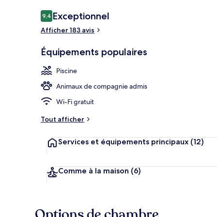
Avis
Exceptionnel
9,4
9,4 sur 10
voyageurs
Afficher 183 avis
Piscine extér
Équipements populaires
Piscine
Animaux de compagnie admis
Wi-Fi gratuit
Tout afficher
Services et équipements principaux
(12)
Comme à la maison
(6)
Options de chambre