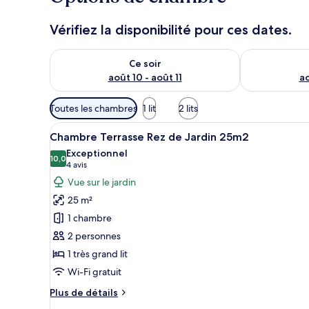
Vérifiez la disponibilité pour ces dates.
Vérifier la disponibilité pour ce soir août 10 - août 11
Vérifier la di
Ce soir
août 10 - août 11
ao
Filtres
Toutes les chambres
1 lit
2 lits
disponibles
Afficher
Une chambre d’hôtel avec un gr
pour
7
Chambre Terrasse Rez de Jardin 25m2
toutes
les
Exceptionnel
les
10,0
chambres
10,0 sur 10
(4 avis)
4 avis
photos
Vue sur le jardin
pour
25 m²
ce
1 chambre
type
2 personnes
de
1 très grand lit
chambre :
Chambre
Wi-Fi gratuit
Terrasse
Plus
Plus de détails
Rez
de