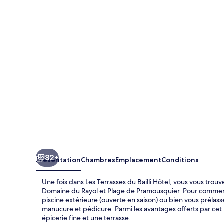
Terrasses
du
Bailli
Hôtel
82+
Présentation
Chambres
Emplacement
Conditions
Une fois dans Les Terrasses du Bailli Hôtel, vous vous tro
Domaine du Rayol et Plage de Pramousquier. Pour commence
piscine extérieure (ouverte en saison) ou bien vous prélas
manucure et pédicure. Parmi les avantages offerts par ce
épicerie fine et une terrasse.