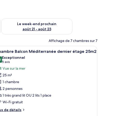
-end août 14 - août 16
Vérifier la disponibilité pour le week-end prochain août 21 - 
Le week-end prochain
août 21 - août 23
Affichage de 7 chambres sur 7
eau, une chaise, une petite table et une vue sur l’extérieur.
fficher
Une chambre d’hôtel avec un lit, une petite ta
9
hambre Balcon Méditerranée dernier étage 25m2
outes
Exceptionnel
s
6
9,6 sur 10
(5 avis)
5 avis
hotos
Vue sur la mer
our
25 m²
e
1 chambre
ype
2 personnes
e
1 très grand lit OU 2 lits 1 place
hambre :
hambre
Wi-Fi gratuit
alcon
us
us de détails
éditerranée
e