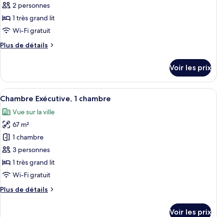
ce
2 personnes
type
1 très grand lit
de
Wi-Fi gratuit
chambre :
Plus
Plus de détails
Chambre
de
Deluxe,
détails
Voir les prix
1
sur
le
chambre
type
Afficher
Une cuisine moderne équipée d’apparei
9
de
Chambre Exécutive, 1 chambre
toutes
chambre
Vue sur la ville
Chambre
les
Deluxe,
67 m²
photos
1
pour
1 chambre
chambre
ce
3 personnes
type
1 très grand lit
de
Wi-Fi gratuit
chambre :
Plus
Plus de détails
Chambre
de
Exécutive,
détails
Voir les prix
1
sur