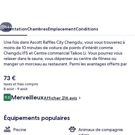
Raffles
City
Chengdu
cédent
Suivant
54+
Présentation
Chambres
Emplacement
Conditions
Une fois dans Ascott Raffles City Chengdu, vous vous trouverez à
moins de 10 minutes de voiture de points d'intérêt comme
Chengdu IFS et Centre commercial Taikoo Li. Vous pourrez vous
relaxer dans le sauna, vous dépenser au centre de fitness ou
manger un morceau au restaurant. Parmi les avantages offerts par
cet hébergement : une piscine couverte, un hammam et une
terrasse. Les transports publics se situent à une courte distance à
Le
73 €
pied : Station Nijiaqiao est à 6 min et Station Tongzilin, à 8 min.
prix
taxes et frais compris
actuel
8 août - 9 août
Piscine d’exercice/pour les longueurs
est
Avis
Merveilleux
9,2
Afficher 216 avis
de
9,2 sur 10
voyageurs
73 €.
Équipements populaires
Piscine
Animaux de compagnie