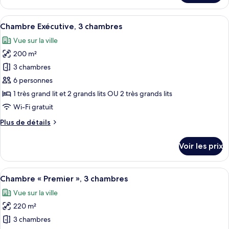
le
chambres
type
Afficher
Un salon moderne avec un canapé, une t
6
de
Chambre Exécutive, 3 chambres
toutes
chambre
Vue sur la ville
Chambre
les
Exécutive,
200 m²
photos
2
pour
3 chambres
chambres
ce
6 personnes
type
1 très grand lit et 2 grands lits OU 2 très grands lits
de
Wi-Fi gratuit
chambre :
Plus
Plus de détails
Chambre
de
Exécutive,
détails
Voir les prix
3
sur
le
chambres
type
Afficher
Une salle de bain moderne dotée d’une
7
de
Chambre « Premier », 3 chambres
toutes
chambre
Vue sur la ville
Chambre
les
Exécutive,
220 m²
photos
3
pour
3 chambres
chambres