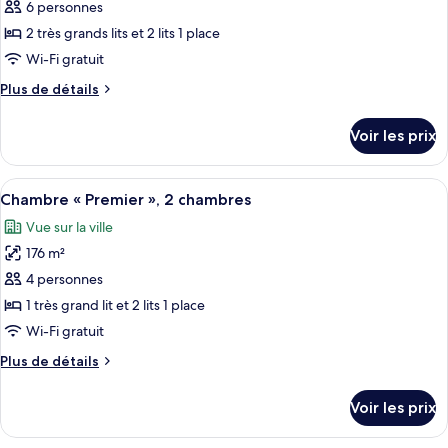
ce
6 personnes
type
2 très grands lits et 2 lits 1 place
de
Wi-Fi gratuit
chambre :
Plus
Plus de détails
Chambre
de
«
détails
Voir les prix
Premier
sur
le
»,
type
Afficher
Un salon moderne avec un canapé, une t
3
7
de
Chambre « Premier », 2 chambres
toutes
chambres
chambre
Vue sur la ville
Chambre
les
«
176 m²
photos
Premier
pour
4 personnes
»,
ce
3
1 très grand lit et 2 lits 1 place
chambres
type
Wi-Fi gratuit
de
Plus
Plus de détails
chambre :
de
Chambre
détails
Voir les prix
sur
«
le
Premier