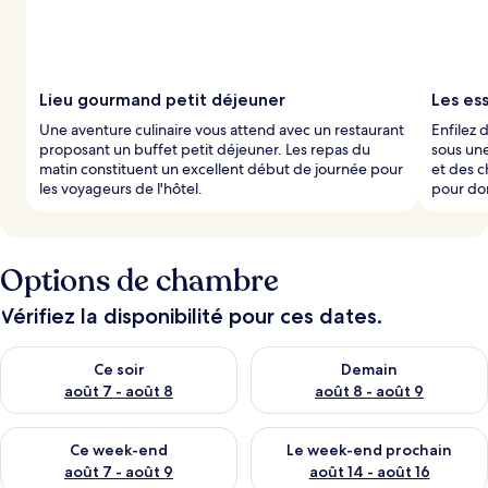
Lieu gourmand petit déjeuner
Les es
Une aventure culinaire vous attend avec un restaurant
Enfilez 
proposant un buffet petit déjeuner. Les repas du
sous une
matin constituent un excellent début de journée pour
et des c
les voyageurs de l'hôtel.
pour dor
Options de chambre
Vérifiez la disponibilité pour ces dates.
Vérifier la disponibilité pour ce soir août 7 - août 8
Vérifier la disponibilité pour 
Ce soir
Demain
août 7 - août 8
août 8 - août 9
Vérifier la disponibilité pour ce week-end août 7 - août 9
Vérifier la disponibilité pour 
Ce week-end
Le week-end prochain
août 7 - août 9
août 14 - août 16