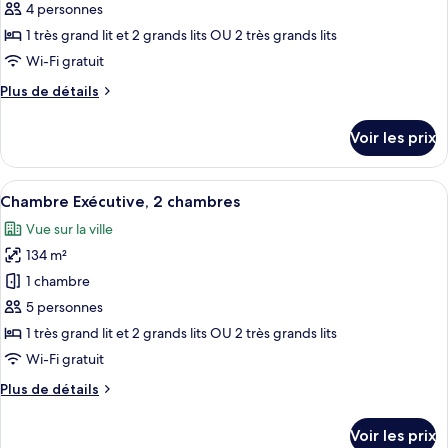
ce
1
4 personnes
chambre
type
1 très grand lit et 2 grands lits OU 2 très grands lits
de
Wi-Fi gratuit
chambre :
Plus
Plus de détails
Chambre
de
Deluxe,
détails
Voir les prix
2
sur
le
chambres
type
Afficher
Un salon moderne avec un canapé, une t
9
de
Chambre Exécutive, 2 chambres
toutes
chambre
Vue sur la ville
Chambre
les
Deluxe,
134 m²
photos
2
pour
1 chambre
chambres
ce
5 personnes
type
1 très grand lit et 2 grands lits OU 2 très grands lits
de
Wi-Fi gratuit
chambre :
Plus
Plus de détails
Chambre
de
Exécutive,
détails
Voir les prix
2
sur