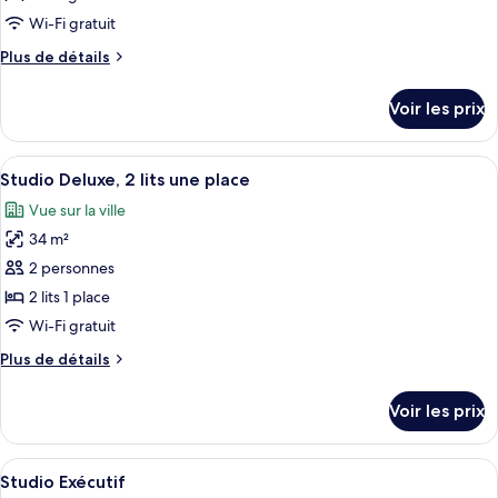
寓
type
(双
Wi-Fi gratuit
(双
de
床)
床)
Plus
Plus de détails
chambre :
(开
de
(开
Studio
阔
détails
Voir les prix
阔
城
sur
Deluxe
市
le
城
夜
type
Afficher
Une chambre d’hôtel avec deux lits, un 
市
景
2
de
Studio Deluxe, 2 lits une place
toutes
+惬
夜
chambre
Vue sur la ville
意
Studio
les
景
平
Deluxe
34 m²
photos
+惬
台
pour
2 personnes
水
意
ce
景
2 lits 1 place
平
+冰
type
Wi-Fi gratuit
箱)
台
de
Plus
Plus de détails
水
chambre :
de
Studio
景
détails
Voir les prix
sur
Deluxe,
+冰
le
2
箱)
type
Afficher
Une chambre d’hôtel moderne équipée d
lits
4
de
Studio Exécutif
toutes
chambre