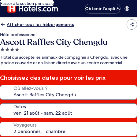
Passer à la section principale
Obtenir l’appli
Afficher tous les hébergements
Hôte professionnel
Ascott Raffles City Chengdu
Hébergement
4.0 étoiles
Hôtel qui accepte les animaux de compagnie à Chengdu, avec une
piscine couverte et en liaison directe avec un centre commercial
Choisissez des dates pour voir les prix
Où allez-vous ?
Dates
Voyageurs