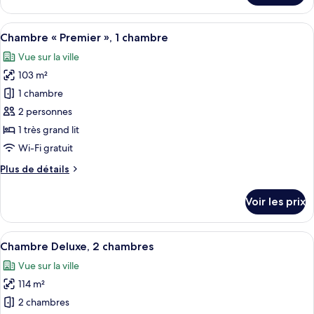
le
chambre
type
Afficher
Une chambre d’hôtel moderne avec un g
5
de
Chambre « Premier », 1 chambre
toutes
chambre
Vue sur la ville
Chambre
les
Exécutive,
103 m²
photos
1
pour
1 chambre
chambre
ce
2 personnes
type
1 très grand lit
de
Wi-Fi gratuit
chambre :
Plus
Plus de détails
Chambre
de
«
détails
Voir les prix
Premier
sur
le
»,
type
Afficher
Un salon moderne avec un canapé, une t
1
10
de
Chambre Deluxe, 2 chambres
toutes
chambre
chambre
Vue sur la ville
Chambre
les
«
114 m²
photos
Premier
pour
2 chambres
»,