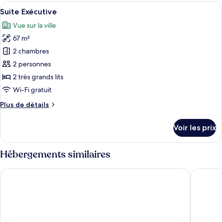
type
Afficher
Une chambre d’hôtel moderne dotée d’un
»,
4
de
Suite Exécutive
toutes
2
chambre
Vue sur la ville
Chambre
les
chambres
«
67 m²
photos
Premier
pour
2 chambres
»,
ce
2
2 personnes
chambres
type
2 très grands lits
de
Wi-Fi gratuit
chambre :
Plus
Plus de détails
Suite
de
Exécutive
détails
Voir les prix
sur
le
type
Hébergements similaires
de
chambre
Somerset Riverview Chengdu
SSAW Gar
Suite
Exécutive