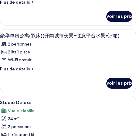
ce
Twin
Plus
Plus de détails
City
Beds
type
de
Night
(Expansive
détails
de
Voir les prix
City
View
sur
chambre :
Night
le
&
Executive
View
type
Fridge)
Afficher
1 chambre, couette en duvet d'oie, cof
&
4
Single
de
豪华单房公寓(双床)(开阔城市夜景+惬意平台水景+冰箱)
toutes
Fridge)
chambre
Room
2 personnes
Executive
les
(2
Single
2 lits 1 place
photos
Single
Room
pour
Wi-Fi gratuit
(2
Beds)
ce
Single
Plus
Plus de détails
Beds)
type
de
détails
de
Voir les prix
sur
chambre :
le
豪
type
Afficher
Une chambre d’hôtel moderne équipée d
4
de
Studio Deluxe
华
toutes
chambre
单
Vue sur la ville
豪
les
华
房
34 m²
photos
单
公
pour
2 personnes
房
ce
寓
公
1 très grand lit