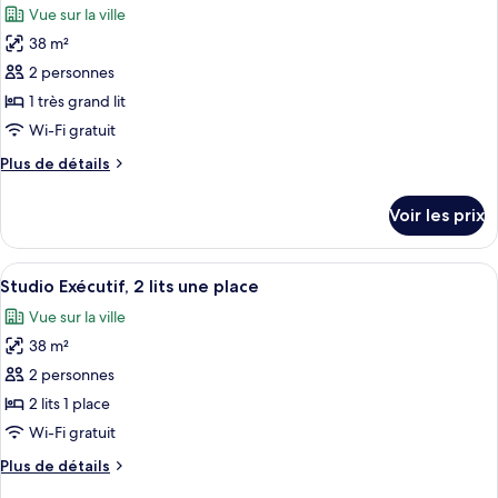
une
Vue sur la ville
Studio
les
place
Deluxe,
38 m²
photos
2
pour
2 personnes
lits
ce
une
1 très grand lit
place
type
Wi-Fi gratuit
de
Plus
Plus de détails
chambre :
de
Studio
détails
Voir les prix
sur
Exécutif
le
type
Afficher
Une chambre d’hôtel avec deux lits, un 
2
de
Studio Exécutif, 2 lits une place
toutes
chambre
Vue sur la ville
Studio
les
Exécutif
38 m²
photos
pour
2 personnes
ce
2 lits 1 place
type
Wi-Fi gratuit
de
Plus
Plus de détails
chambre :
de