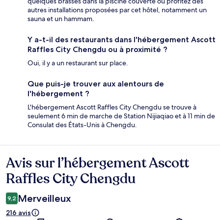
quelques brasses dans la piscine couverte ou profitez des
autres installations proposées par cet hôtel, notamment un
sauna et un hammam.
Y a-t-il des restaurants dans l'hébergement Ascott
Raffles City Chengdu ou à proximité ?
Oui, il y a un restaurant sur place.
Que puis-je trouver aux alentours de
l'hébergement ?
L'hébergement Ascott Raffles City Chengdu se trouve à
seulement 6 min de marche de Station Nijiaqiao et à 11 min de
Consulat des États-Unis à Chengdu.
Avis sur l’hébergement Ascott
Avis
Raffles City Chengdu
Merveilleux
9,2
216 avis