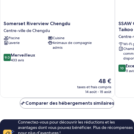
Somerset
SSAW
Somerset Riverview Chengdu
SSAW G
Riverview
Garden
Taikoo
Centre-ville de Chengdu
Chengdu
Hotel
Centre-
Piscine
Cuisine
Centre-
Chengd
Laverie
Animaux de compagnie
ville
-
Wi-Fi 
admis
Chamb
de
Chunxi
commu
9.0
Chengdu
Merveilleux
Road
9,0
dispon
sur
433 avis
Taikoo
10,
10.0
Li
Exc
10
Merveilleux,
sur
Branch
11 avi
433 avis
10,
Centre-
Le
48 €
Exceptio
ville
nouveau
11 avis
taxes et frais compris
de
prix
14 août - 15 août
Chengd
est
de
Comparer des hébergements similaires
48 €
Connectez-vous pour découvrir les réductions et les
avantages dont vous pouvez bénéficier. Plus de récompenses
pour plus d’aventures !