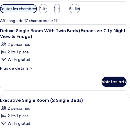
Filtres
Toutes les chambres
2 lits
1 lit
3+ lits
disponibles
pour
Affichage de 17 chambres sur 17
les
Afficher
1 chambre, couette en duvet d'oie, cof
4
Deluxe Single Room With Twin Beds (Expansive City Night
chambres
toutes
View & Fridge)
les
2 personnes
photos
2 lits 1 place
pour
Wi-Fi gratuit
ce
type
Plus
Plus de détails
de
de
détails
chambre :
Voir les prix
sur
Deluxe
le
Single
type
Afficher
1 chambre, couette en duvet d'oie, cof
5
de
Room
Executive Single Room (2 Single Beds)
toutes
chambre
With
2 personnes
Deluxe
les
Twin
Single
2 lits 1 place
photos
Beds
Room
pour
Wi-Fi gratuit
With
(Expansive