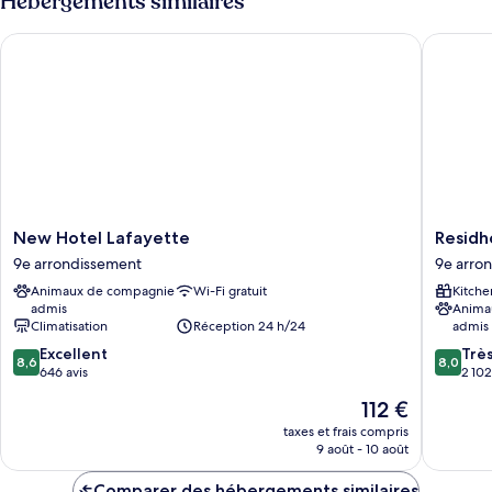
Hébergements similaires
de
chambre
New Hotel Lafayette
Residhom
Chambre
New
Residh
New Hotel Lafayette
Residh
Hotel
Paris
9e arrondissement
9e arro
Lafayette
Opéra
Animaux de compagnie
Wi-Fi gratuit
Kitche
9e
9e
admis
Anima
arrondissement
arrondi
Climatisation
Réception 24 h/24
admis
8.6
8.0
Excellent
Trè
8,6
8,0
sur
sur
646 avis
2 102
10,
10,
Le
112 €
Excellent,
Très
nouveau
646 avis
bien,
taxes et frais compris
prix
9 août - 10 août
2 102 avi
est
de
Comparer des hébergements similaires