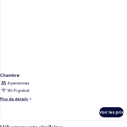
de
chambre
Chambre
Chambre
4 personnes
Wi-Fi gratuit
Plus
Plus de détails
de
détails
Voir les prix
sur
le
type