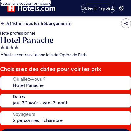
Passer à la section principale
Obtenir l’appli
Afficher tous les hébergements
Hôte professionnel
Hotel Panache
Hébergement
4.0 étoiles
Hôtel au centre-ville non loin de Opéra de Paris
Choisissez des dates pour voir les prix
Où allez-vous ?
Dates
Voyageurs