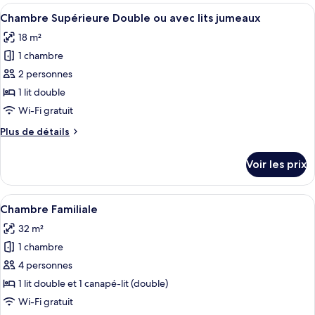
type
Afficher
Une chambre d’hôtel moderne, dotée d’
7
de
Chambre Supérieure Double ou avec lits jumeaux
toutes
chambre
18 m²
Chambre
les
Triple
1 chambre
photos
pour
2 personnes
ce
1 lit double
type
Wi-Fi gratuit
de
Plus
Plus de détails
chambre :
de
Chambre
détails
Voir les prix
sur
Supérieure
le
Double
type
Afficher
Une chambre d’hôtel avec un lit, une t
ou
6
de
Chambre Familiale
toutes
avec
chambre
32 m²
Chambre
les
lits
Supérieure
1 chambre
photos
jumeaux
Double
pour
4 personnes
ou
ce
avec
1 lit double et 1 canapé-lit (double)
lits
type
Wi-Fi gratuit
jumeaux
de