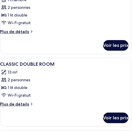
photos
pour
2 personnes
ce
1 lit double
type
Wi-Fi gratuit
de
Plus
Plus de détails
chambre :
de
Suite
détails
Voir les prix
sur
le
type
Afficher
Literie de qualité supérieure, minibar,
5
de
CLASSIC DOUBLE ROOM
toutes
chambre
13 m²
Suite
les
2 personnes
photos
pour
1 lit double
ce
Wi-Fi gratuit
type
Plus
Plus de détails
de
de
chambre :
détails
Voir les prix
sur
CLASSIC
le
DOUBLE
type