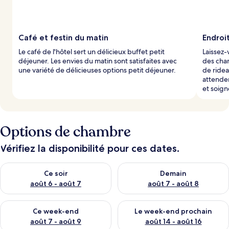
Café et festin du matin
Endroi
Le café de l'hôtel sert un délicieux buffet petit
Laissez-
déjeuner. Les envies du matin sont satisfaites avec
des cha
une variété de délicieuses options petit déjeuner.
de ridea
attenden
et soign
Options de chambre
Vérifiez la disponibilité pour ces dates.
Vérifier la disponibilité pour ce soir août 6 - août 7
Vérifier la disponibilité pour 
Ce soir
Demain
août 6 - août 7
août 7 - août 8
Vérifier la disponibilité pour ce week-end août 7 - août 9
Vérifier la disponibilité pour 
Ce week-end
Le week-end prochain
août 7 - août 9
août 14 - août 16