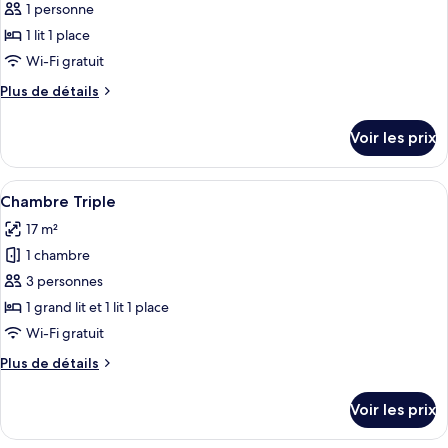
pour
1 personne
ou
ce
avec
1 lit 1 place
lits
type
Wi-Fi gratuit
jumeaux
de
Plus
Plus de détails
chambre :
de
Chambre
détails
Voir les prix
sur
Simple
le
type
Afficher
Une chambre d’hôtel avec un papier pein
2
de
Chambre Triple
toutes
chambre
17 m²
Chambre
les
Simple
1 chambre
photos
pour
3 personnes
ce
1 grand lit et 1 lit 1 place
type
Wi-Fi gratuit
de
Plus
Plus de détails
chambre :
de
Chambre
détails
Voir les prix
sur
Triple
le