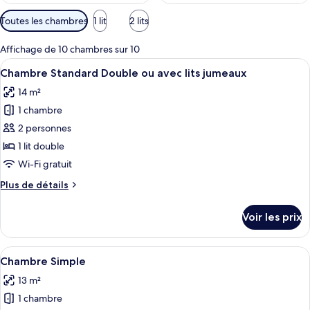
Filtres
Toutes les chambres
1 lit
2 lits
disponibles
pour
Affichage de 10 chambres sur 10
les
Afficher
Chambre Standard Double ou avec lits j
7
Chambre Standard Double ou avec lits jumeaux
chambres
toutes
14 m²
les
1 chambre
photos
pour
2 personnes
ce
1 lit double
type
Wi-Fi gratuit
de
Plus
Plus de détails
chambre :
de
Chambre
détails
Voir les prix
sur
Standard
le
Double
type
Afficher
Une chambre à coucher moderne avec un
ou
4
de
Chambre Simple
toutes
avec
chambre
13 m²
Chambre
les
lits
Standard
1 chambre
photos
jumeaux
Double