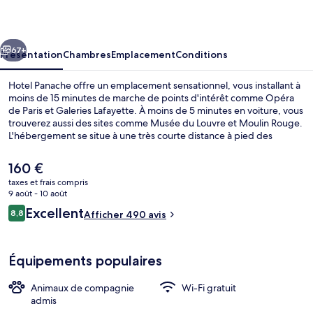
cédent
Suivant
67+
Présentation
Chambres
Emplacement
Conditions
Hotel Panache offre un emplacement sensationnel, vous installant à
moins de 15 minutes de marche de points d'intérêt comme Opéra
de Paris et Galeries Lafayette. À moins de 5 minutes en voiture, vous
trouverez aussi des sites comme Musée du Louvre et Moulin Rouge.
L'hébergement se situe à une très courte distance à pied des
transports publics : Station de métro Grands Boulevards se trouve à
3 min et Station de métro Le Peletier, à 4 min.
Le
160 €
prix
taxes et frais compris
actuel
9 août - 10 août
Réception
est
Avis
Excellent
8,8
Afficher 490 avis
de
8,8 sur 10
voyageurs
160 €.
Équipements populaires
Animaux de compagnie
Wi-Fi gratuit
admis