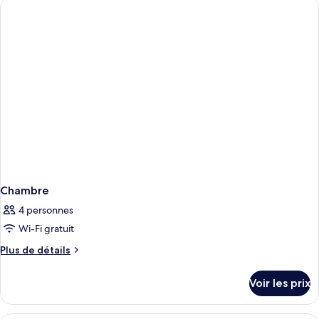
ROOM
de
chambre
CLASSIC
DOUBLE
ROOM
Chambre
4 personnes
Wi-Fi gratuit
Plus
Plus de détails
de
détails
Voir les prix
sur
le
type