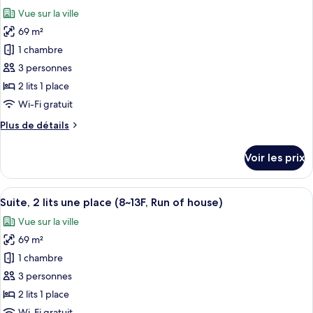
toutes
chambre
Vue sur la ville
Suite
les
Exécutive,
69 m²
photos
plusieurs
pour
1 chambre
lits
ce
3 personnes
type
2 lits 1 place
de
Wi-Fi gratuit
chambre :
Plus
Plus de détails
Suite,
de
2
détails
Voir les prix
lits
sur
le
une
type
Afficher
Une chambre d’hôtel avec un grand lit,
place
5
de
Suite, 2 lits une place (8~13F, Run of house)
toutes
(5~7F,
chambre
Vue sur la ville
Suite,
les
Run
2
69 m²
photos
of
lits
pour
house)
1 chambre
une
ce
place
3 personnes
(5~7F,
type
2 lits 1 place
Run
de
Wi-Fi gratuit
of