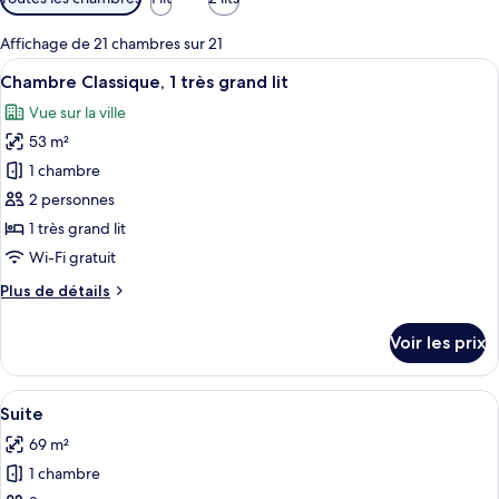
disponibles
pour
Affichage de 21 chambres sur 21
les
Afficher
Une chambre d’hôtel moderne dotée d’u
6
Chambre Classique, 1 très grand lit
chambres
toutes
Vue sur la ville
les
53 m²
photos
pour
1 chambre
ce
2 personnes
type
1 très grand lit
de
Wi-Fi gratuit
chambre :
Plus
Plus de détails
Chambre
de
Classique,
détails
Voir les prix
1
sur
le
très
type
Afficher
Une chambre d’hôtel avec un grand lit,
grand
6
de
Suite
toutes
lit
chambre
69 m²
Chambre
les
Classique,
1 chambre
photos
1