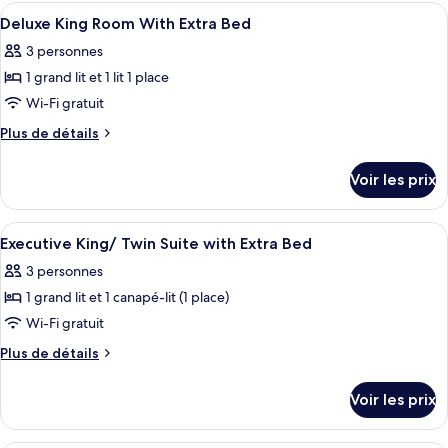
type
Afficher
Une salle de bain moderne dotée d’un 
house)
3
de
Deluxe King Room With Extra Bed
toutes
chambre
3 personnes
Chambre
les
(8~13F,
1 grand lit et 1 lit 1 place
photos
Run
pour
Wi-Fi gratuit
of
ce
house)
Plus
Plus de détails
type
de
détails
de
Voir les prix
sur
chambre :
le
Deluxe
type
Afficher
Une salle de bain moderne dotée d’un 
3
King
de
Executive King/ Twin Suite with Extra Bed
toutes
chambre
Room
3 personnes
Deluxe
les
With
King
1 grand lit et 1 canapé-lit (1 place)
photos
Extra
Room
pour
Wi-Fi gratuit
With
Bed
ce
Extra
Plus
Plus de détails
Bed
type
de
détails
de
Voir les prix
sur
chambre :
le
Executive
type