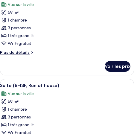
chambre
Vue sur la ville
Chambre
les
(8~13F,
69 m²
photos
Run
pour
1 chambre
of
ce
house)
3 personnes
type
1 très grand lit
de
Wi-Fi gratuit
chambre :
Plus
Plus de détails
Suite
de
(5~7F,
détails
Voir les prix
Run
sur
le
of
type
Afficher
Une chambre d’hôtel avec un grand lit,
house)
3
de
Suite (8~13F, Run of house)
toutes
chambre
Vue sur la ville
Suite
les
(5~7F,
69 m²
photos
Run
pour
1 chambre
of
ce
house)
3 personnes
type
1 très grand lit
de
Wi-Fi gratuit