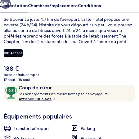
51+
Présentation
Chambres
Emplacement
Conditions
Se trouvant à juste 4,7 km de l’aéroport, Eslite Hotel propose une
navette (24 h/24). Histoire de vous dégourdir un peu, vous pouvez
aller au centre de fitness ouvert 24 h/24, à moins que vous ne
préfériez reprendre des forces à la table de l'établissement The
Chapter, l'un des 2 restaurants du lieu. Ouvert à l'heure du petit
déjeuner, déjeuner et du dîner, il vous régale de ses spécialités
Cuisine internationale. Cet hôtel de style Art déco abrite en outre un
VIP Access
bar / salon et un jardin. Le personnel attentionné et la présentation
générale remportent un franc succès auprès des autres voyageurs.
Le
188 €
L'hébergement se situe à une très courte distance à pied des
Extérieur
prix
transports publics : Station Sun Yat-Sen Memorial Hall se trouve à 10
taxes et frais compris
actuel
17 août - 18 août
min et Station Taipei City Hall, à 13 min.
est
Avis
9,6
Coup de cœur
de
voyageurs
L
sur
Les hébergements les mieux notés par les voyageurs
188 €.
e
Afficher 1 005 avis
10,
s
Coup
de
Équipements populaires
h
cœur
é
b
Transfert aéroport
Parking
e
r
Wi-Fi gratuit
Restaurant