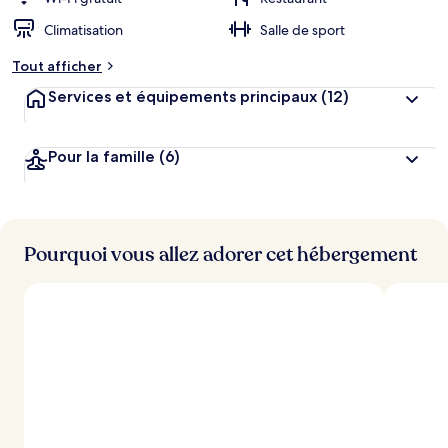
g
Climatisation
Salle de sport
e
m
Tout afficher
e
n
Services et équipements principaux
(12)
t
s
Pour la famille
(6)
l
e
s
m
i
Pourquoi vous allez adorer cet hébergement
e
u
x
n
o
t
é
s
p