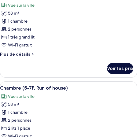
toutes
house)
chambre
Vue sur la ville
Chambre
les
Classique
53 m²
photos
(5~7F,
pour
1 chambre
Run
ce
of
2 personnes
house)
type
1 très grand lit
de
Wi-Fi gratuit
chambre :
Plus
Plus de détails
Chambre
de
Classique
détails
Voir les prix
(8~13F,
sur
le
Run
type
Afficher
Literie hypoallergénique, couette en d
of
3
de
Chambre (5~7F, Run of house)
toutes
house)
chambre
Vue sur la ville
Chambre
les
Classique
53 m²
photos
(8~13F,
pour
1 chambre
Run
ce
of
2 personnes
house)
type
2 lits 1 place
de
Wi-Fi gratuit