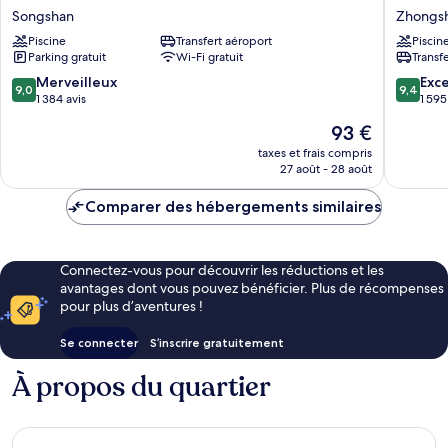
TAIPEI
Metropo
Songshan
Zhongs
Songshan
Premier
Piscine
Transfert aéroport
Piscin
Taipei
Parking gratuit
Wi-Fi gratuit
Transf
Zhongs
9.0
9.4
Merveilleux
Exc
9,0
9,4
sur
sur
1 384 avis
1 595
10,
10,
Le
93 €
Merveilleux,
Exceptio
nouveau
1 384 avis
1 595 avi
taxes et frais compris
prix
27 août - 28 août
est
de
Comparer des hébergements similaires
93 €
Connectez-vous pour découvrir les réductions et les
avantages dont vous pouvez bénéficier. Plus de récompenses
pour plus d’aventures !
Se connecter
S’inscrire gratuitement
À propos du quartier