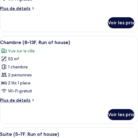
chambre :
Plus
Plus de détails
Chambre
de
(5~7F,
détails
Voir les prix
Run
sur
le
of
type
Afficher
Literie hypoallergénique, couette en d
house)
3
de
Chambre (8~13F, Run of house)
toutes
chambre
Vue sur la ville
Chambre
les
(5~7F,
53 m²
photos
Run
pour
1 chambre
of
ce
house)
2 personnes
type
2 lits 1 place
de
Wi-Fi gratuit
chambre :
Plus
Plus de détails
Chambre
de
(8~13F,
détails
Voir les prix
Run
sur
le
of
type
Afficher
Une chambre d’hôtel avec un grand lit,
house)
3
de
Suite (5~7F, Run of house)
toutes