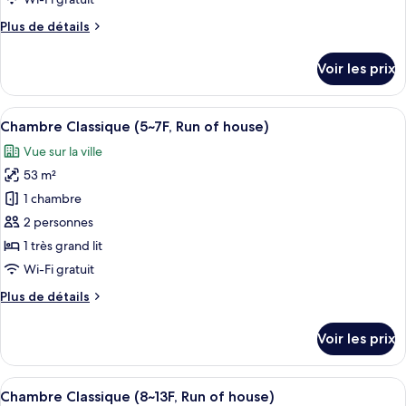
chambre :
house)
Plus
Plus de détails
Suite,
de
2
détails
Voir les prix
lits
sur
le
une
type
Afficher
Une chambre d’hôtel moderne dotée d’u
place
3
de
Chambre Classique (5~7F, Run of house)
toutes
(8~13F,
chambre
Vue sur la ville
Suite,
les
Run
2
53 m²
photos
of
lits
pour
house)
1 chambre
une
ce
place
2 personnes
(8~13F,
type
1 très grand lit
Run
de
Wi-Fi gratuit
of
chambre :
house)
Plus
Plus de détails
Chambre
de
Classique
détails
Voir les prix
(5~7F,
sur
le
Run
type
Afficher
Une chambre d’hôtel moderne dotée d’u
of
3
de
Chambre Classique (8~13F, Run of house)