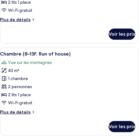
type
of
2 lits 1 place
lit,
de
house)
Wi-Fi gratuit
vue
chambre :
ville
Plus
Plus de détails
Chambre
(8~13F,
de
Run
(5~8F,
détails
of
Voir les prix
Run
sur
house)
le
of
type
Afficher
Literie hypoallergénique, couette en d
house)
3
de
Chambre (8~13F, Run of house)
toutes
chambre
Vue sur les montagnes
Chambre
les
(5~8F,
43 m²
photos
Run
pour
1 chambre
of
ce
house)
2 personnes
type
2 lits 1 place
de
Wi-Fi gratuit
chambre :
Plus
Plus de détails
Chambre
de
(8~13F,
détails
Voir les prix
Run
sur
le
of