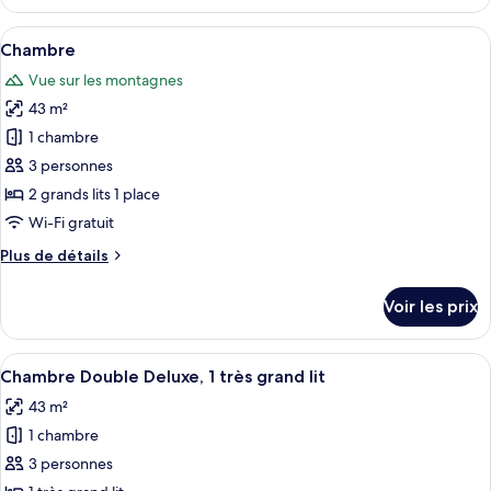
le
lits
type
Afficher
Literie hypoallergénique, couette en d
jumeaux
3
de
Chambre
toutes
chambre
Vue sur les montagnes
Chambre
les
Classique
43 m²
photos
avec
pour
1 chambre
lits
ce
jumeaux
3 personnes
type
2 grands lits 1 place
de
Wi-Fi gratuit
chambre :
Plus
Plus de détails
Chambre
de
détails
Voir les prix
sur
le
type
Afficher
Une chambre d’hôtel avec un grand lit
3
de
Chambre Double Deluxe, 1 très grand lit
toutes
chambre
43 m²
Chambre
les
1 chambre
photos
pour
3 personnes
ce