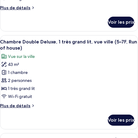
chambre :
Plus
Plus de détails
Suite
de
(8~13F,
détails
Voir les prix
Run
sur
le
of
type
Afficher
Une chambre d’hôtel avec un grand lit
house)
3
de
Chambre Double Deluxe, 1 très grand lit, vue ville (5~7F, Run
toutes
chambre
of house)
Suite
les
Vue sur la ville
(8~13F,
photos
Run
43 m²
pour
of
1 chambre
ce
house)
type
2 personnes
de
1 très grand lit
chambre :
Wi-Fi gratuit
Chambre
Plus
Plus de détails
Double
de
Deluxe,
détails
Voir les prix
sur
1
le
très
type
Afficher
Une chambre d’hôtel avec un grand lit
grand