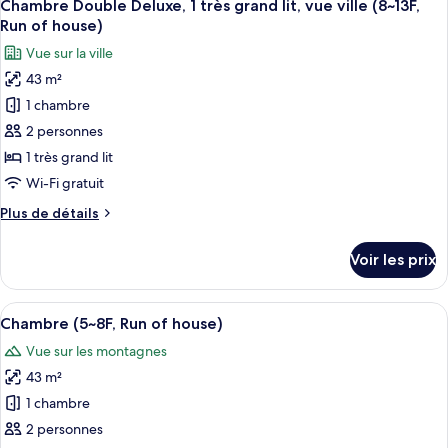
3
de
Chambre Double Deluxe, 1 très grand lit, vue ville (8~13F,
toutes
lit,
chambre
Run of house)
Chambre
les
vue
Vue sur la ville
Double
photos
ville
Deluxe,
43 m²
pour
(5~7F,
1
1 chambre
ce
très
Run
grand
type
2 personnes
of
lit,
de
house)
1 très grand lit
vue
chambre :
ville
Wi-Fi gratuit
Chambre
(5~7F,
Plus
Plus de détails
Run
Double
de
of
Deluxe,
détails
house)
Voir les prix
sur
1
le
très
type
Afficher
Literie hypoallergénique, couette en d
grand
3
de
Chambre (5~8F, Run of house)
toutes
lit,
chambre
Vue sur les montagnes
Chambre
les
vue
Double
43 m²
photos
ville
Deluxe,
pour
1 chambre
(8~13F,
1
ce
très
Run
2 personnes
grand