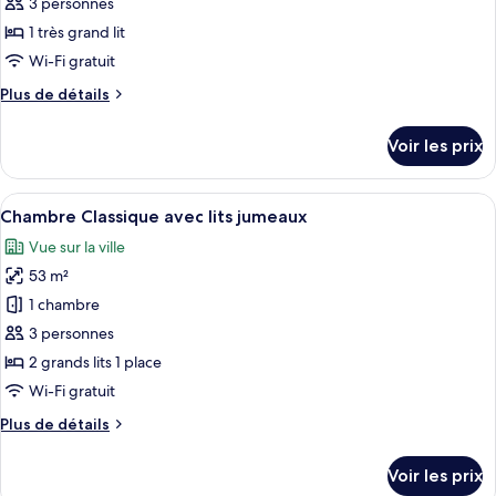
pour
3 personnes
très
ce
grand
1 très grand lit
lit
type
Wi-Fi gratuit
de
Plus
Plus de détails
chambre :
de
Suite
détails
Voir les prix
sur
le
type
Afficher
Literie hypoallergénique, couette en d
5
de
Chambre Classique avec lits jumeaux
toutes
chambre
Vue sur la ville
Suite
les
53 m²
photos
pour
1 chambre
ce
3 personnes
type
2 grands lits 1 place
de
Wi-Fi gratuit
chambre :
Plus
Plus de détails
Chambre
de
Classique
détails
Voir les prix
avec
sur