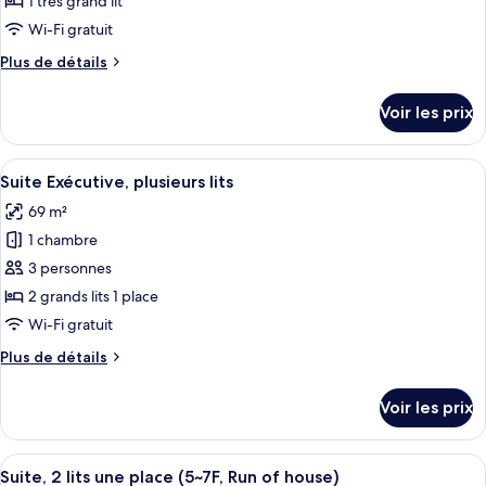
1 très grand lit
type
Wi-Fi gratuit
de
Plus
Plus de détails
chambre :
de
Chambre
détails
Voir les prix
sur
Double
le
Deluxe,
type
Afficher
Une chambre d’hôtel avec un grand lit,
1
5
de
Suite Exécutive, plusieurs lits
toutes
très
chambre
69 m²
Chambre
les
grand
Double
1 chambre
photos
lit
Deluxe,
pour
3 personnes
1
ce
très
2 grands lits 1 place
grand
type
Wi-Fi gratuit
lit
de
Plus
Plus de détails
chambre :
de
Suite
détails
Voir les prix
sur
Exécutive,
le
plusieurs
type
Afficher
Une chambre d’hôtel avec un grand lit,
lits
5
de
Suite, 2 lits une place (5~7F, Run of house)