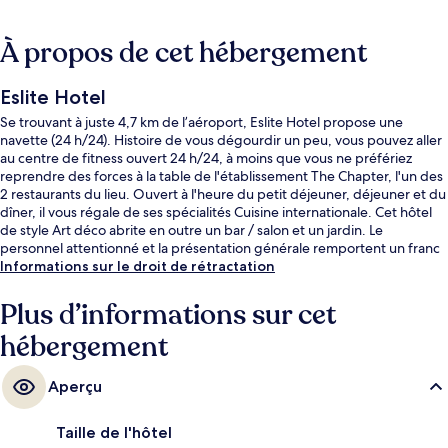
À propos de cet hébergement
Eslite Hotel
Se trouvant à juste 4,7 km de l’aéroport, Eslite Hotel propose une
navette (24 h/24). Histoire de vous dégourdir un peu, vous pouvez aller
au centre de fitness ouvert 24 h/24, à moins que vous ne préfériez
reprendre des forces à la table de l'établissement The Chapter, l'un des
2 restaurants du lieu. Ouvert à l'heure du petit déjeuner, déjeuner et du
dîner, il vous régale de ses spécialités Cuisine internationale. Cet hôtel
de style Art déco abrite en outre un bar / salon et un jardin. Le
personnel attentionné et la présentation générale remportent un franc
succès auprès des autres voyageurs. L'hébergement se situe à une très
Informations sur le droit de rétractation
courte distance à pied des transports publics : Station Sun Yat-Sen
Memorial Hall se trouve à 10 min et Station Taipei City Hall, à 13 min.
Plus d’informations sur cet
hébergement
Aperçu
Taille de l'hôtel