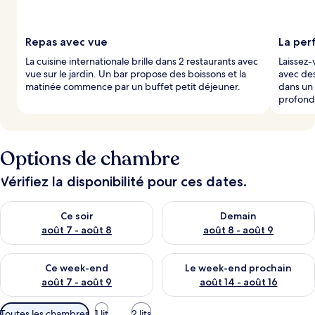
a
r
Repas avec vue
La per
l
La cuisine internationale brille dans 2 restaurants avec
Laissez-
e
vue sur le jardin. Un bar propose des boissons et la
avec des
s
matinée commence par un buffet petit déjeuner.
dans un
profond
v
o
y
a
g
Options de chambre
e
u
Vérifiez la disponibilité pour ces dates.
r
s
Vérifier la disponibilité pour ce soir août 7 - août 8
Vérifier la disponibilité pour 
Ce soir
Demain
août 7 - août 8
août 8 - août 9
Vérifier la disponibilité pour ce week-end août 7 - août 9
Vérifier la disponibilité pour 
Ce week-end
Le week-end prochain
août 7 - août 9
août 14 - août 16
Filtres
Toutes les chambres
1 lit
2 lits