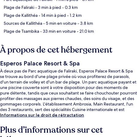
Plage de Faliraki
- 3 min à pied
- 0.3 km
Plage de Kallithéa
- 14 min à pied
- 1.2 km
Sources de Kallithéa
- 5 min en voiture
- 3.8 km
Plage de Tsambika
- 33 min en voiture
- 21.0 km
À propos de cet hébergement
Esperos Palace Resort & Spa
À deux pas de Parc aquatique de Faliraki, Esperos Palace Resort & Spa
se trouve au bord d'une plage privée où vous profiterez de parasols,
d'un terrain de volley et d'un bar de plage. Un parc aquatique payant et
une piscine couverte sont à votre disposition pour des moments de
pure détente, tandis que ceux souhaitant se faire chouchouter pourront
profiter des massages aux pierres chaudes, des soins du visage, et des
gommages corporels. L'établissement Ambrosia, Main Restaurant, l'un
des 3 restaurants, sert des spécialités Cuisine internationale et est
ouvert pour le petit déjeuner et le dîner. Parmi les autres petits
Informations sur le droit de rétractation
avantages de cet hébergement figurent 2 bars en bord de piscine, une
rivière artificielle (lazy river) et un centre de remise en forme. Les autres
Plus d’informations sur cet
voyageurs ne disent que du bien en ce qui concerne le personnel
attentionné.