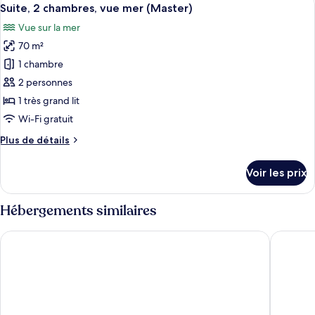
Afficher
9
de
Suite, 2 chambres, vue mer (Master)
toutes
chambre
Vue sur la mer
Suite,
les
1
70 m²
photos
chambre
pour
1 chambre
ce
2 personnes
type
1 très grand lit
de
Wi-Fi gratuit
chambre :
Plus
Plus de détails
Suite,
de
2
détails
Voir les prix
chambres,
sur
le
vue
type
Hébergements similaires
mer
de
(Master)
chambre
Esperos Village Blue & Spa - Adults only
Ella Hele
Suite,
2
chambres,
vue
mer
(Master)