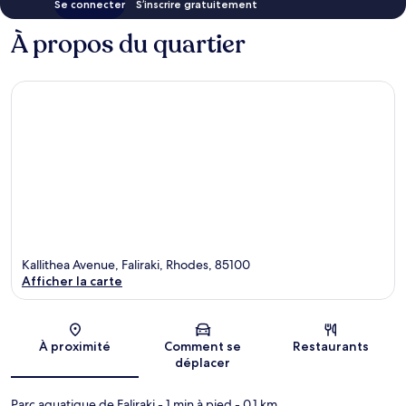
Se connecter
S’inscrire gratuitement
À propos du quartier
Kallithea Avenue, Faliraki, Rhodes, 85100
Afficher la carte
Carte
À proximité
Comment se
Restaurants
déplacer
Parc aquatique de Faliraki
- 1 min à pied
- 0.1 km