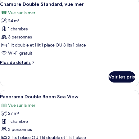
Afficher
view)
7
de
Chambre Double Standard, vue mer
toutes
chambre
Vue sur la mer
Chambre
les
Double
24 m²
photos
Standard
pour
1 chambre
(Land
ce
view)
3 personnes
type
1 lit double et 1 lit 1 place OU 3 lits 1 place
de
Wi-Fi gratuit
chambre :
Plus
Plus de détails
Chambre
de
Double
détails
Voir les prix
Standard,
sur
le
vue
type
Afficher
Une chambre d’hôtel avec deux lits, u
mer
8
de
Panorama Double Room Sea View
toutes
chambre
Vue sur la mer
Chambre
les
Double
27 m²
photos
Standard,
pour
1 chambre
vue
ce
mer
3 personnes
type
3 lits 1 place OU 1 lit double et 1 lit 1 place