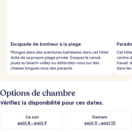
Escapade de bonheur à la plage
Paradis
Plongez dans des aventures balnéaires dans cet hôtel
Cet hôte
doté de sa propre plage privée. Essayez le canoë,
centre d
jouez au beach-volley ou détendez-vous sur des
travail,
chaises longues sous des parasols.
dans les
Options de chambre
Vérifiez la disponibilité pour ces dates.
Vérifier la disponibilité pour ce soir août 8 - août 9
Vérifier la disponibilité pour 
Ce soir
Demain
août 8 - août 9
août 9 - août 10