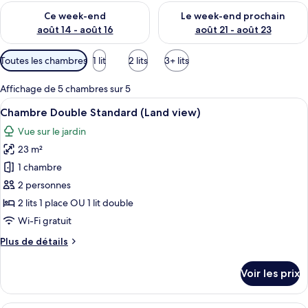
Vérifier la disponibilité pour ce week-end août 14 - août 16
Vérifier la disponibilité pour
Ce week-end
Le week-end prochain
août 14 - août 16
août 21 - août 23
Filtres
Toutes les chambres
1 lit
2 lits
3+ lits
disponibles
pour
Affichage de 5 chambres sur 5
les
Afficher
Une chambre d’hôtel avec un lit, un b
7
Chambre Double Standard (Land view)
chambres
toutes
Vue sur le jardin
les
23 m²
photos
pour
1 chambre
ce
2 personnes
type
2 lits 1 place OU 1 lit double
de
Wi-Fi gratuit
chambre :
Plus
Plus de détails
Chambre
de
Double
détails
Voir les prix
Standard
sur
le
(Land
type
Une chambre d’hôtel comprenant un lit,