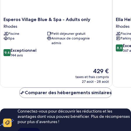
Esperos
Ella
Esperos Village Blue & Spa - Adults only
Ella He
Village
Helea
Rhodes
Rhodes
Blue
Rhodes
Piscine
Petit déjeuner gratuit
Piscin
&
Spa
Animaux de compagnie
Parkin
Spa
admis
-
8.6
Exce
8,6
9.4
Adults
Exceptionnel
sur
367 a
9,4
sur
only
744 avis
10,
10,
Rhodes
Excellen
Exceptionnel,
367 avis
Le
429 €
744 avis
nouveau
taxes et frais compris
prix
27 août - 28 août
est
de
Comparer des hébergements similaires
429 €
Connectez-vous pour découvrir les réductions et les
avantages dont vous pouvez bénéficier. Plus de récompenses
pour plus d’aventures !