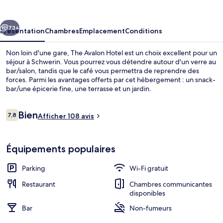
Hotel
cédent
Suivant
73+
Présentation
Chambres
Emplacement
Conditions
Non loin d'une gare, The Avalon Hotel est un choix excellent pour un
séjour à Schwerin. Vous pourrez vous détendre autour d'un verre au
bar/salon, tandis que le café vous permettra de reprendre des
forces. Parmi les avantages offerts par cet hébergement : un snack-
bar/une épicerie fine, une terrasse et un jardin.
Avis
Bien
7,8
Afficher 108 avis
7,8 sur 10
voyageurs
Lac
Équipements populaires
Parking
Wi-Fi gratuit
Restaurant
Chambres communicantes
disponibles
Bar
Non-fumeurs