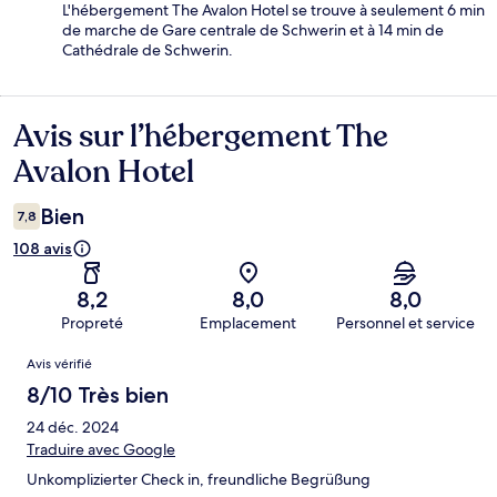
L'hébergement The Avalon Hotel se trouve à seulement 6 min
de marche de Gare centrale de Schwerin et à 14 min de
Cathédrale de Schwerin.
Avis sur l’hébergement The
Avis
Avalon Hotel
Bien
7,8
108 avis
8,2
8,0
8,0
Propreté
Emplacement
Personnel et service
Avis
Avis vérifié
8/10 Très bien
24 déc. 2024
Traduire avec Google
Unkomplizierter Check in, freundliche Begrüßung