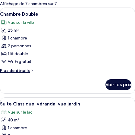
pour
Affichage de 7 chambres sur 7
les
Afficher
Chambre Double | Surmatelas, minibar,
11
Chambre Double
chambres
toutes
Vue sur la ville
les
25 m²
photos
pour
1 chambre
ce
2 personnes
type
1 lit double
de
Wi-Fi gratuit
chambre :
Plus
Plus de détails
Chambre
de
Double
détails
Voir les prix
sur
le
type
Afficher
Suite Classique, véranda, vue jardin | 
7
de
Suite Classique, véranda, vue jardin
toutes
chambre
Vue sur le lac
Chambre
les
Double
40 m²
photos
pour
1 chambre