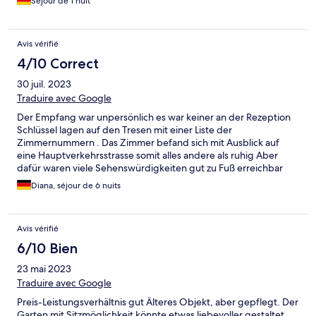
Séjour de 1 nuit
Avis vérifié
4/10 Correct
30 juil. 2023
Traduire avec Google
Der Empfang war unpersönlich es war keiner an der Rezeption
Schlüssel lagen auf den Tresen mit einer Liste der
Zimmernummern . Das Zimmer befand sich mit Ausblick auf
eine Hauptverkehrsstrasse somit alles andere als ruhig Aber
dafür waren viele Sehenswürdigkeiten gut zu Fuß erreichbar
auch S Bahn und Bus waren ganz in der Nähe und die
Diana, séjour de 6 nuits
Verbindungen sehr gut .
Avis vérifié
6/10 Bien
23 mai 2023
Traduire avec Google
Preis-Leistungsverhältnis gut Älteres Objekt, aber gepflegt. Der
Garten mit Sitzmöglichkeit könnte etwas liebevoller gestaltet