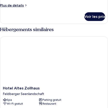
de
Plus
Plus de détails
chambre :
de
Chambre
détails
Voir les prix
sur
Quadruple
le
type
Hébergements similaires
de
chambre
Hotel Altes Zollhaus
Chambre
Quadruple
Hotel
Hotel Altes Zollhaus
Altes
Feldberger Seenlandschaft
Zollhaus
Spa
Parking gratuit
Feldberger
Wi-Fi gratuit
Restaurant
Seenlandschaft