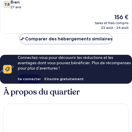
7.8
Bien
7,8
sur
27 avis
10,
Le
156 €
Bien,
nouveau
27 avis
taxes et frais compris
prix
23 août - 24 août
est
de
Comparer des hébergements similaires
156 €
Connectez-vous pour découvrir les réductions et les
avantages dont vous pouvez bénéficier. Plus de récompenses
pour plus d’aventures !
Se connecter
S’inscrire gratuitement
À propos du quartier