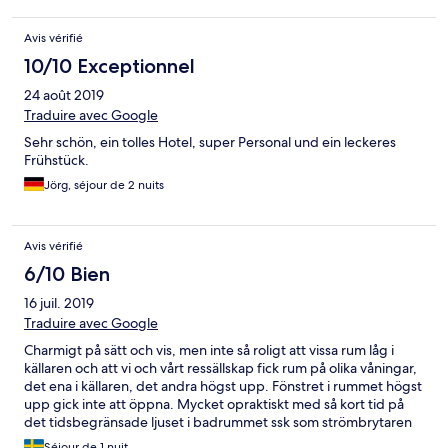
Avis vérifié
10/10 Exceptionnel
24 août 2019
Traduire avec Google
Sehr schön, ein tolles Hotel, super Personal und ein leckeres
Frühstück.
Jörg, séjour de 2 nuits
Avis vérifié
6/10 Bien
16 juil. 2019
Traduire avec Google
Charmigt på sätt och vis, men inte så roligt att vissa rum låg i
källaren och att vi och vårt ressällskap fick rum på olika våningar,
det ena i källaren, det andra högst upp. Fönstret i rummet högst
upp gick inte att öppna. Mycket opraktiskt med så kort tid på
det tidsbegränsade ljuset i badrummet ssk som strömbrytaren
satt utanför badrummet.. Ljuset slocknade innan man hunnit
Séjour de 1 nuit