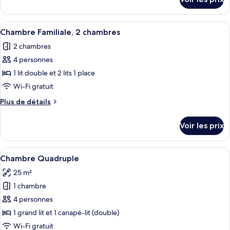
sur
Chambre
le
Simple
type
Afficher
Chambre Familiale, 2 chambres | Surmat
Économique,
5
de
Chambre Familiale, 2 chambres
toutes
chambre
salle
2 chambres
Chambre
les
de
Simple
4 personnes
photos
bains
Économique,
pour
1 lit double et 2 lits 1 place
commune
salle
ce
de
Wi-Fi gratuit
bains
type
Plus
Plus de détails
commune
de
de
chambre :
détails
Voir les prix
sur
Chambre
le
Familiale,
type
Afficher
Chambre Quadruple | Surmatelas, minib
2
1
de
Chambre Quadruple
toutes
chambre
chambres
25 m²
Chambre
les
Familiale,
1 chambre
photos
2
pour
4 personnes
chambres
ce
1 grand lit et 1 canapé-lit (double)
type
Wi-Fi gratuit