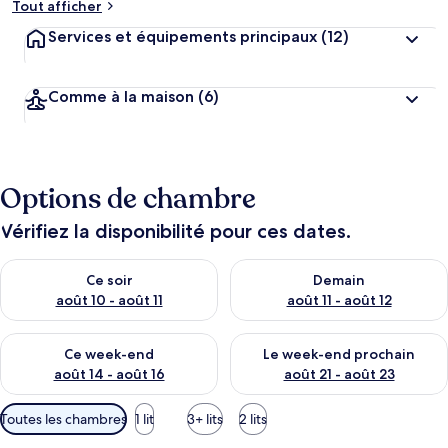
Tout afficher
Services et équipements principaux
(12)
Comme à la maison
(6)
Options de chambre
Vérifiez la disponibilité pour ces dates.
Vérifier la disponibilité pour ce soir août 10 - août 11
Vérifier la disponibilité pour 
Ce soir
Demain
août 10 - août 11
août 11 - août 12
Vérifier la disponibilité pour ce week-end août 14 - août 16
Vérifier la disponibilité pour
Ce week-end
Le week-end prochain
août 14 - août 16
août 21 - août 23
Filtres
Toutes les chambres
1 lit
3+ lits
2 lits
disponibles