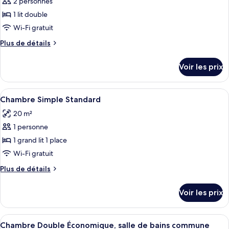
ce
2 personnes
type
1 lit double
de
Wi-Fi gratuit
chambre :
Plus
Plus de détails
Suite
de
Classique,
détails
Voir les prix
véranda,
sur
le
vue
type
Afficher
Chambre Simple Standard | Équipeme
jardin
5
de
Chambre Simple Standard
toutes
chambre
20 m²
Suite
les
Classique,
1 personne
photos
véranda,
pour
1 grand lit 1 place
vue
ce
jardin
Wi-Fi gratuit
type
Plus
Plus de détails
de
de
chambre :
détails
Voir les prix
sur
Chambre
le
Simple
type
Afficher
Chambre Double Économique, salle de 
Standard
9
de
Chambre Double Économique, salle de bains commune