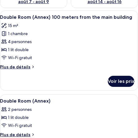
août 7 - août 9
août 14 - août 16
Afficher
Une chambre d’hôtel avec deux lits, un
4
Double Room (Annex) 100 meters from the main building
toutes
15 m²
les
1 chambre
photos
pour
4 personnes
ce
1 lit double
type
Wi-Fi gratuit
de
Plus
Plus de détails
chambre :
de
Double
détails
Voir les prix
sur
Room
le
(Annex)
type
Afficher
Une chambre d’hôtel avec un lit, deux 
100
6
de
Double Room (Annex)
toutes
meters
chambre
2 personnes
Double
les
from
Room
1 lit double
photos
the
(Annex)
pour
Wi-Fi gratuit
main
100
ce
meters
building
Plus
Plus de détails