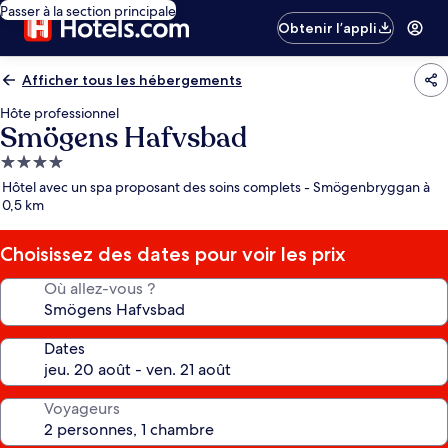
Passer à la section principale
Obtenir l’appli
Afficher tous les hébergements
Hôte professionnel
Smögens Hafvsbad
Hébergement
4.0 étoiles
Hôtel avec un spa proposant des soins complets - Smögenbryggan à
0,5 km
Choisissez des dates pour voir les prix
Où allez-vous ?
Dates
Voyageurs