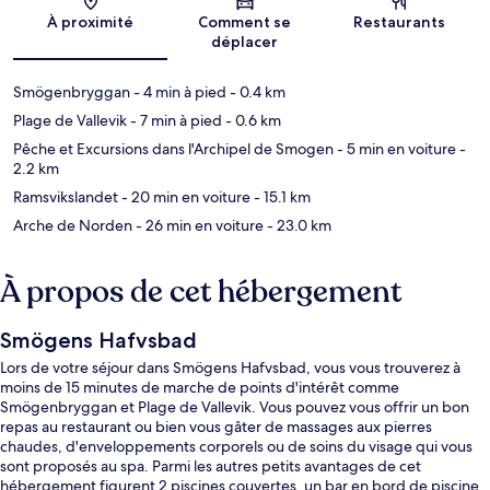
Carte
À proximité
Comment se
Restaurants
déplacer
Smögenbryggan
- 4 min à pied
- 0.4 km
Plage de Vallevik
- 7 min à pied
- 0.6 km
Pêche et Excursions dans l'Archipel de Smogen
- 5 min en voiture
-
2.2 km
Ramsvikslandet
- 20 min en voiture
- 15.1 km
Arche de Norden
- 26 min en voiture
- 23.0 km
À propos de cet hébergement
Smögens Hafvsbad
Lors de votre séjour dans Smögens Hafvsbad, vous vous trouverez à
moins de 15 minutes de marche de points d'intérêt comme
Smögenbryggan et Plage de Vallevik. Vous pouvez vous offrir un bon
repas au restaurant ou bien vous gâter de massages aux pierres
chaudes, d'enveloppements corporels ou de soins du visage qui vous
sont proposés au spa. Parmi les autres petits avantages de cet
hébergement figurent 2 piscines couvertes, un bar en bord de piscine