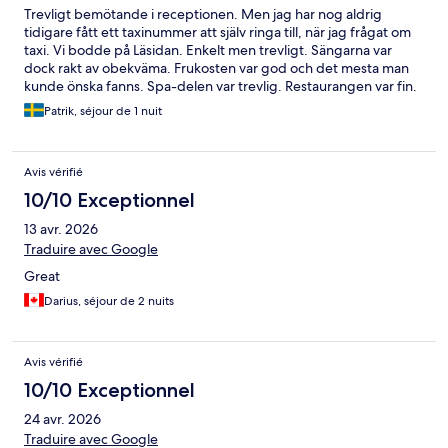
Trevligt bemötande i receptionen. Men jag har nog aldrig
tidigare fått ett taxinummer att själv ringa till, när jag frågat om
taxi. Vi bodde på Läsidan. Enkelt men trevligt. Sängarna var
dock rakt av obekväma. Frukosten var god och det mesta man
kunde önska fanns. Spa-delen var trevlig. Restaurangen var fin.
Man betalar helt klart för läget och det var värt det. En trevlig
Patrik, séjour de 1 nuit
upplevelse men för 3500 kr/natt finns det bättre upplevelser att
få.
Avis vérifié
10/10 Exceptionnel
13 avr. 2026
Traduire avec Google
Great
Darius, séjour de 2 nuits
Avis vérifié
10/10 Exceptionnel
24 avr. 2026
Traduire avec Google