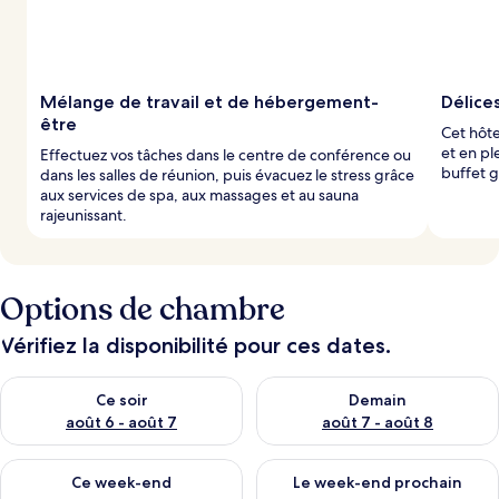
Mélange de travail et de hébergement-
Délice
être
Cet hôte
et en pl
Effectuez vos tâches dans le centre de conférence ou
buffet g
dans les salles de réunion, puis évacuez le stress grâce
aux services de spa, aux massages et au sauna
rajeunissant.
Options de chambre
Vérifiez la disponibilité pour ces dates.
Vérifier la disponibilité pour ce soir août 6 - août 7
Vérifier la disponibilité pour 
Ce soir
Demain
août 6 - août 7
août 7 - août 8
Vérifier la disponibilité pour ce week-end août 7 - août 9
Vérifier la disponibilité pour 
Ce week-end
Le week-end prochain