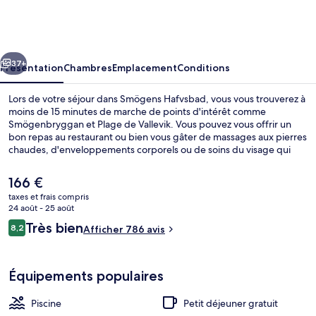
Hafvsbad
cédent
Suivant
37+
Présentation
Chambres
Emplacement
Conditions
Lors de votre séjour dans Smögens Hafvsbad, vous vous trouverez à
moins de 15 minutes de marche de points d'intérêt comme
Smögenbryggan et Plage de Vallevik. Vous pouvez vous offrir un
bon repas au restaurant ou bien vous gâter de massages aux pierres
chaudes, d'enveloppements corporels ou de soins du visage qui
vous sont proposés au spa. Parmi les autres petits avantages de cet
hébergement figurent 2 piscines couvertes, un bar en bord de
Le
166 €
piscine et une salle de fitness.
prix
taxes et frais compris
actuel
24 août - 25 août
Sauna, bain à remous, soins corporels,
est
Avis
Très bien
8,2
Afficher 786 avis
de
8,2 sur 10
voyageurs
166 €.
Équipements populaires
Piscine
Petit déjeuner gratuit