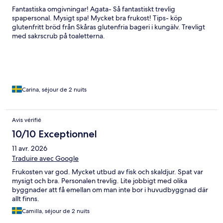
Fantastiska omgivningar! Agata- Så fantastiskt trevlig
spapersonal. Mysigt spa! Mycket bra frukost! Tips- köp
glutenfritt bröd från Skåras glutenfria bageri i kungälv. Trevligt
med sakrscrub på toaletterna.
Carina, séjour de 2 nuits
Avis vérifié
10/10 Exceptionnel
11 avr. 2026
Traduire avec Google
Frukosten var god. Mycket utbud av fisk och skaldjur. Spat var
mysigt och bra. Personalen trevlig. Lite jobbigt med olika
byggnader att få emellan om man inte bor i huvudbyggnad där
allt finns.
Camilla, séjour de 2 nuits