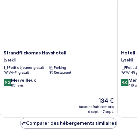
Simple
(Annex)
Strandflickornas
Hotell
Strandflickornas Havshotell
Hotell 
Havshotell
Sillen
Lysekil
Lysekil
Lysekil
Lysekil
Petit déjeuner gratuit
Parking
Petit 
Wi-Fi gratuit
Restaurant
Wi-Fi 
9.2
9.0
Merveilleux
Mer
9,2
9,0
sur
sur
851 avis
418 a
10,
10,
Merveilleux,
Merveill
Le
134 €
851 avis
418 avis
nouveau
taxes et frais compris
prix
6 sept. - 7 sept.
est
de
Comparer des hébergements similaires
134 €