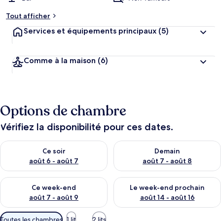
Tout afficher
Services et équipements principaux
(5)
Comme à la maison
(6)
Options de chambre
Vérifiez la disponibilité pour ces dates.
Vérifier la disponibilité pour ce soir août 6 - août 7
Vérifier la disponibilité pour 
Ce soir
Demain
août 6 - août 7
août 7 - août 8
Vérifier la disponibilité pour ce week-end août 7 - août 9
Vérifier la disponibilité pour 
Ce week-end
Le week-end prochain
août 7 - août 9
août 14 - août 16
Filtres
Toutes les chambres
1 lit
2 lits