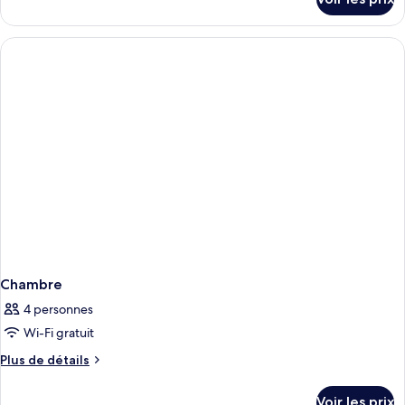
sur
Double
le
Luxe
type
de
chambre
Chambre
Double
Luxe
Chambre
4 personnes
Wi-Fi gratuit
Plus
Plus de détails
de
détails
Voir les prix