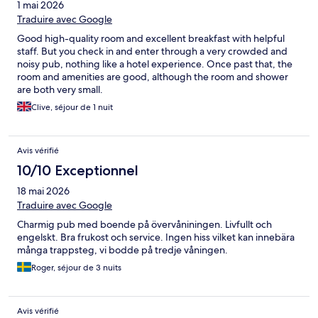
1 mai 2026
Traduire avec Google
Good high-quality room and excellent breakfast with helpful
staff. But you check in and enter through a very crowded and
noisy pub, nothing like a hotel experience. Once past that, the
room and amenities are good, although the room and shower
are both very small.
Clive, séjour de 1 nuit
Avis vérifié
10/10 Exceptionnel
18 mai 2026
Traduire avec Google
Charmig pub med boende på övervåniningen. Livfullt och
engelskt. Bra frukost och service. Ingen hiss vilket kan innebära
många trappsteg, vi bodde på tredje våningen.
Roger, séjour de 3 nuits
Avis vérifié