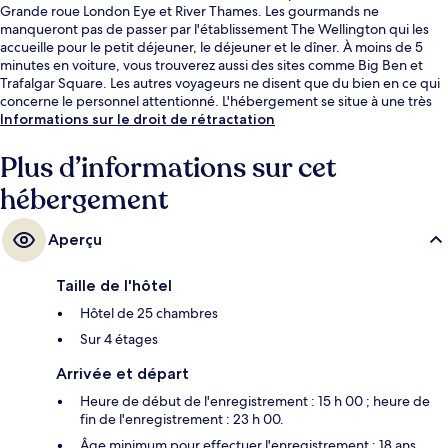
Grande roue London Eye et River Thames. Les gourmands ne
manqueront pas de passer par l'établissement The Wellington qui les
accueille pour le petit déjeuner, le déjeuner et le dîner. À moins de 5
minutes en voiture, vous trouverez aussi des sites comme Big Ben et
Trafalgar Square. Les autres voyageurs ne disent que du bien en ce qui
concerne le personnel attentionné. L'hébergement se situe à une très
courte distance à pied des transports publics : Station de métro
Informations sur le droit de rétractation
Southwark se trouve à 3 min et Station de métro Waterloo, à 4 min.
Plus d’informations sur cet
hébergement
Aperçu
Taille de l'hôtel
Hôtel de 25 chambres
Sur 4 étages
Arrivée et départ
Heure de début de l'enregistrement : 15 h 00 ; heure de
fin de l'enregistrement : 23 h 00.
Âge minimum pour effectuer l'enregistrement : 18 ans