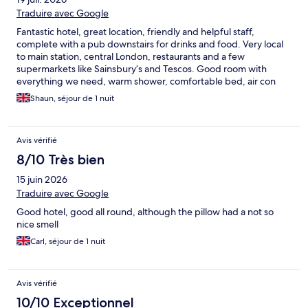
Traduire avec Google
Fantastic hotel, great location, friendly and helpful staff,
complete with a pub downstairs for drinks and food. Very local
to main station, central London, restaurants and a few
supermarkets like Sainsbury’s and Tescos. Good room with
everything we need, warm shower, comfortable bed, air con
etc. great breakfast in the morning with quality food. Highly
Shaun, séjour de 1 nuit
recommended and would use again.
Avis vérifié
8/10 Très bien
15 juin 2026
Traduire avec Google
Good hotel, good all round, although the pillow had a not so
nice smell
Carl, séjour de 1 nuit
Avis vérifié
10/10 Exceptionnel