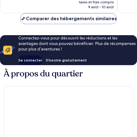
nouveau
1 323 avis
taxes et frais compris
prix
9 août - 10 août
est
de
Comparer des hébergements similaires
141 €
Connectez-vous pour découvrir les réductions et les
avantages dont vous pouvez bénéficier. Plus de récompenses
pour plus d’aventures !
Se connecter
S’inscrire gratuitement
À propos du quartier