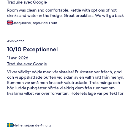
Traduire avec Google
Room was clean and comfortable, kettle with options of hot
drinks and water in the fridge. Great breakfast. We will go back
Jacqueline, séjour de 1 nuit
Avis vérifié
10/10 Exceptionnel
11 avr. 2026
Traduire avec Google
Vi var väldigt nöjda med vår vistelse! Frukosten var fräsch, god
och vi uppskattade buffen vid sidan av en valfri rätt från menyn.
Rummen var små men fina och välutrustade. Trots många och
högljudda pubgäster hörde vi aldrig dem från rummet om
kvällarna vilket var över förväntan. Hotellets läge var perfekt för
att se flera delar av London som Burough market och Tower
bridge, Big Ben och slottet, Notting Hill och centrala London.
Tvärs över gatan ligger dessutom en underground station.
Nellie, séjour de 4 nuits