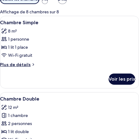
disponibles
pour
Affichage de 8 chambres sur 8
les
Afficher
Une chambre à coucher avec un lit, un
14
Chambre Simple
chambres
toutes
8 m²
les
1 personne
photos
pour
1 lit 1 place
ce
Wi-Fi gratuit
type
Plus
Plus de détails
de
de
chambre :
détails
Voir les prix
sur
Chambre
le
Simple
type
Afficher
Une chambre à coucher comprenant un l
17
de
Chambre Double
toutes
chambre
12 m²
Chambre
les
Simple
1 chambre
photos
pour
2 personnes
ce
1 lit double
type