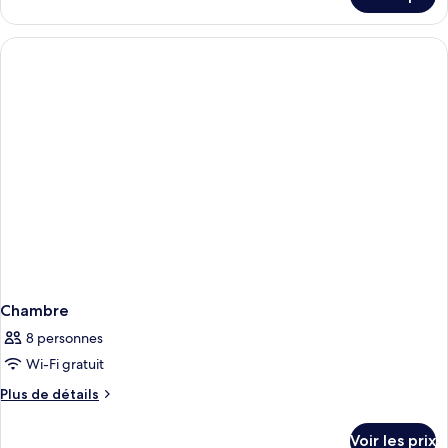
sur
le
type
de
chambre
Chambre
Chambre
8 personnes
Wi-Fi gratuit
Plus
Plus de détails
de
détails
Voir les prix
sur