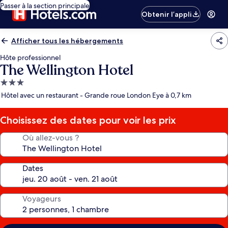
Passer à la section principale
Obtenir l’appli
Afficher tous les hébergements
Hôte professionnel
The Wellington Hotel
Hébergement
3.0 étoiles
Hôtel avec un restaurant - Grande roue London Eye à 0,7 km
Choisissez des dates pour voir les prix
Où allez-vous ?
Dates
Voyageurs