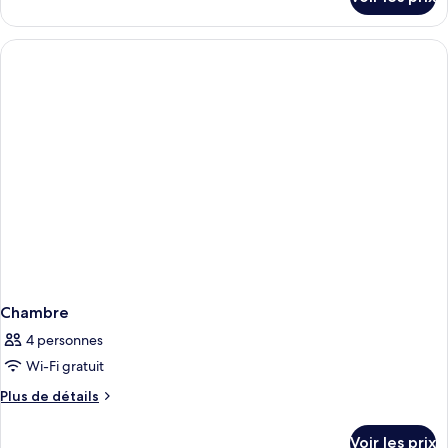
sur
le
type
de
chambre
Chambre
Chambre
4 personnes
Wi-Fi gratuit
Plus
Plus de détails
de
détails
Voir les prix