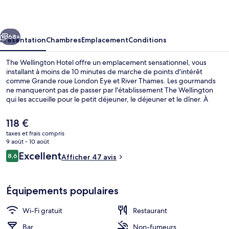
Hotel
cédent
Suivant
68+
Présentation
Chambres
Emplacement
Conditions
The Wellington Hotel offre un emplacement sensationnel, vous
installant à moins de 10 minutes de marche de points d'intérêt
comme Grande roue London Eye et River Thames. Les gourmands
ne manqueront pas de passer par l'établissement The Wellington
qui les accueille pour le petit déjeuner, le déjeuner et le dîner. À
moins de 5 minutes en voiture, vous trouverez aussi des sites
comme Big Ben et Trafalgar Square. Les autres voyageurs ne disent
Le
118 €
que du bien en ce qui concerne le personnel attentionné.
prix
taxes et frais compris
L'hébergement se situe à une très courte distance à pied des
actuel
9 août - 10 août
transports publics : Station de métro Southwark se trouve à 3 min et
Sert le petit déjeuner, le déjeuner et le
est
Avis
Station de métro Waterloo, à 4 min.
Excellent
8,6
Afficher 47 avis
de
8,6 sur 10
voyageurs
118 €.
Équipements populaires
Wi-Fi gratuit
Restaurant
Bar
Non-fumeurs