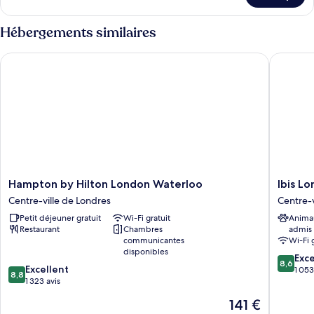
le
type
Hébergements similaires
de
chambre
Hampton by Hilton London Waterloo
Ibis Lond
Chambre
Hampton
Ibis
Hampton by Hilton London Waterloo
Ibis Lo
by
London
Centre-ville de Londres
Centre-v
Hilton
Blackfria
Petit déjeuner gratuit
Wi-Fi gratuit
Anima
London
Centre-
Restaurant
Chambres
admis
Waterloo
ville
communicantes
Wi-Fi 
Centre-
de
disponibles
8.6
ville
Londres
Exce
8,6
8.8
Excellent
sur
de
1 053
8,8
sur
1 323 avis
10,
Londres
10,
Excellen
Le
141 €
Excellent,
1 053 avi