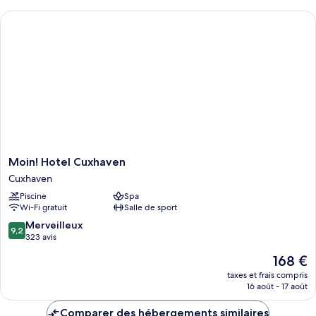
chambre
Moin! Hotel Cuxhaven
Chambre
Double
Classique
Moin!
Moin! Hotel Cuxhaven
Hotel
Cuxhaven
Cuxhaven
Piscine
Spa
Cuxhaven
Wi-Fi gratuit
Salle de sport
9.2
Merveilleux
9,2
sur
323 avis
10,
Le
168 €
Merveilleux,
nouveau
323 avis
taxes et frais compris
prix
16 août - 17 août
est
de
Comparer des hébergements similaires