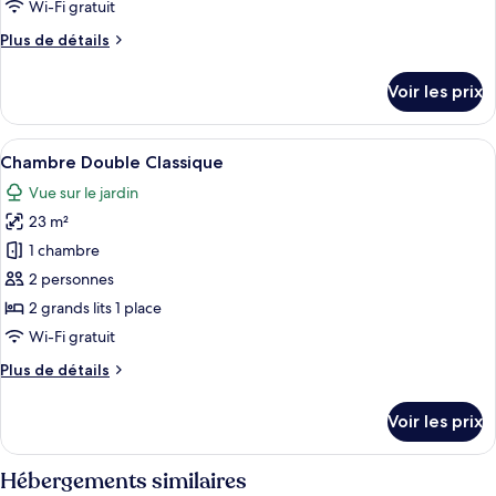
Wi-Fi gratuit
chambre :
Plus
Plus de détails
Chambre
de
Simple
détails
Voir les prix
Classique
sur
le
type
Afficher
Chambre Double Classique | Literie hy
10
de
Chambre Double Classique
toutes
chambre
Vue sur le jardin
Chambre
les
Simple
23 m²
photos
Classique
pour
1 chambre
ce
2 personnes
type
2 grands lits 1 place
de
Wi-Fi gratuit
chambre :
Plus
Plus de détails
Chambre
de
Double
détails
Voir les prix
Classique
sur
le
type
Hébergements similaires
de