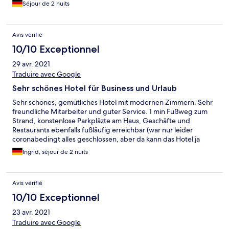
Séjour de 2 nuits
freundlich und hilfsbereit. Wir kommen wieder.
Avis vérifié
10/10 Exceptionnel
29 avr. 2021
Traduire avec Google
Sehr schönes Hotel für Business und Urlaub
Sehr schönes, gemütliches Hotel mit modernen Zimmern. Sehr
freundliche Mitarbeiter und guter Service. 1 min Fußweg zum
Strand, konstenlose Parkpläzte am Haus, Geschäfte und
Restaurants ebenfalls fußläufig erreichbar (war nur leider
coronabedingt alles geschlossen, aber da kann das Hotel ja
nichts dafür). Besonders positiv für mich ist der hygienische,
Ingrid, séjour de 2 nuits
wischbare Bodenbelag, kein Teppichboden. Es könnten mehr
zugängliche Steckdosen am Schreibtisch und hellere
Zimmerbeleuchtung vorhanden sein, aber das ist schon
Avis vérifié
Jammern auf sehr hohem Niveau.
10/10 Exceptionnel
23 avr. 2021
Traduire avec Google