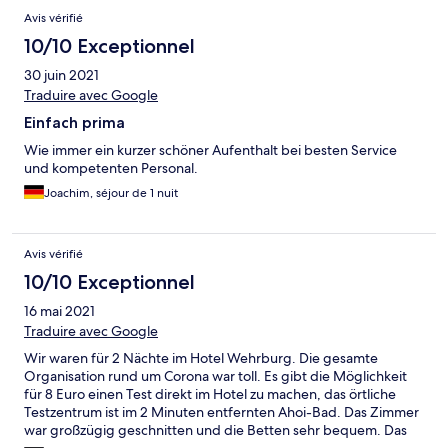
Avis vérifié
10/10 Exceptionnel
30 juin 2021
Traduire avec Google
Einfach prima
Wie immer ein kurzer schöner Aufenthalt bei besten Service
und kompetenten Personal.
Joachim, séjour de 1 nuit
Avis vérifié
10/10 Exceptionnel
16 mai 2021
Traduire avec Google
Wir waren für 2 Nächte im Hotel Wehrburg. Die gesamte
Organisation rund um Corona war toll. Es gibt die Möglichkeit
für 8 Euro einen Test direkt im Hotel zu machen, das örtliche
Testzentrum ist im 2 Minuten entfernten Ahoi-Bad. Das Zimmer
war großzügig geschnitten und die Betten sehr bequem. Das
Frühstücksbuffet ließ keine Wünsche offen. Personal seehr