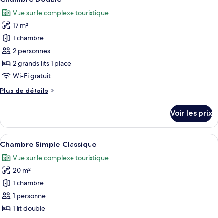
chambres
toutes
Vue sur le complexe touristique
les
17 m²
photos
pour
1 chambre
ce
2 personnes
type
2 grands lits 1 place
de
Wi-Fi gratuit
chambre :
Plus
Plus de détails
Chambre
de
Double
détails
Voir les prix
sur
le
type
Afficher
Literie hypoallergénique, coffres-fort
6
de
Chambre Simple Classique
toutes
chambre
Vue sur le complexe touristique
Chambre
les
Double
20 m²
photos
pour
1 chambre
ce
1 personne
type
1 lit double
de