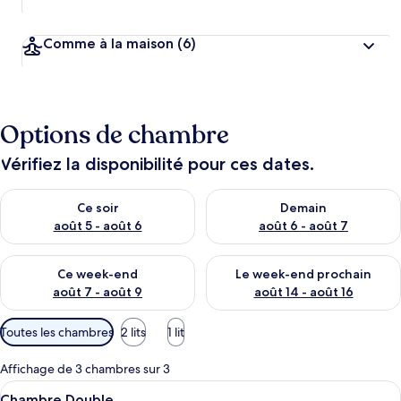
Comme à la maison
(6)
Options de chambre
Vérifiez la disponibilité pour ces dates.
Vérifier la disponibilité pour ce soir août 5 - août 6
Vérifier la disponibilité pour 
Ce soir
Demain
août 5 - août 6
août 6 - août 7
Vérifier la disponibilité pour ce week-end août 7 - août 9
Vérifier la disponibilité pour 
Ce week-end
Le week-end prochain
août 7 - août 9
août 14 - août 16
Filtres
Toutes les chambres
2 lits
1 lit
disponibles
pour
Affichage de 3 chambres sur 3
les
Afficher
Chambre Double | Literie hypoallergén
8
Chambre Double