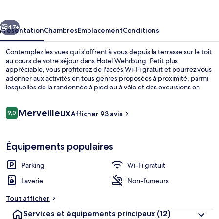
cédent
Suivant
47+
Présentation
Chambres
Emplacement
Conditions
Contemplez les vues qui s'offrent à vous depuis la terrasse sur le toit
au cours de votre séjour dans Hotel Wehrburg. Petit plus
appréciable, vous profiterez de l'accès Wi-Fi gratuit et pourrez vous
adonner aux activités en tous genres proposées à proximité, parmi
lesquelles de la randonnée à pied ou à vélo et des excursions en
Segway. Parmi les avantages offerts par cet hébergement : une
terrasse et un jardin.
Avis
Merveilleux
9,0
Afficher 93 avis
9,0 sur 10
voyageurs
Chambre Double | Literie hypoallergén
Équipements populaires
Parking
Wi-Fi gratuit
Laverie
Non-fumeurs
Tout afficher
Services et équipements principaux
(12)