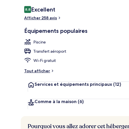
Avis
Excellent
8,8
8,8 sur 10
voyageurs
Afficher 258 avis
Beachfront Vi
Équipements populaires
Piscine
Transfert aéroport
Wi-Fi gratuit
Tout afficher
Services et équipements principaux
(12)
Comme à la maison
(6)
Pourquoi vous allez adorer cet héberg