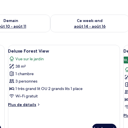
sponibilité pour demain août 10 - août 11
Vérifier la disponibilité pour ce week
Demain
Ce week-end
ût 10 - août 11
août 14 - août 16
rand lit, un bureau et un balcon donnant sur un espace verdoyant.
Afficher
Une chambre d’hôtel avec deux lits, une
A
12
Deluxe Forest View
De
toutes
t
Vue sur le jardin
les
le
10
38 m²
photos
p
pour
p
1 chambre
ce
c
3 personnes
type
t
1 très grand lit OU 2 grands lits 1 place
de
d
Wi-Fi gratuit
chambre :
c
Plus
Plus de détails
Deluxe
D
de
Forest
Hi
détails
Pl
Pl
View
F
sur
d
le
dé
R