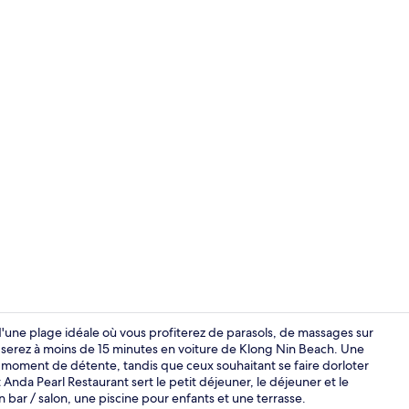
Petit déjeune
'une plage idéale où vous profiterez de parasols, de massages sur
us serez à moins de 15 minutes en voiture de Klong Nin Beach. Une
e moment de détente, tandis que ceux souhaitant se faire dorloter
Vue depuis 
nda Pearl Restaurant sert le petit déjeuner, le déjeuner et le
 bar / salon, une piscine pour enfants et une terrasse.