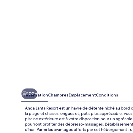
Lanta
Resort
102+
Présentation
Chambres
Emplacement
Conditions
Anda Lanta Resort est un havre de détente niché au bord d
la plage et chaises longues et, petit plus appréciable, vo
piscine extérieure est à votre disposition pour un agréabl
pourront profiter des dépresso-massages. L'établissement A
dîner. Parmi les avantages offerts par cet hébergement : un