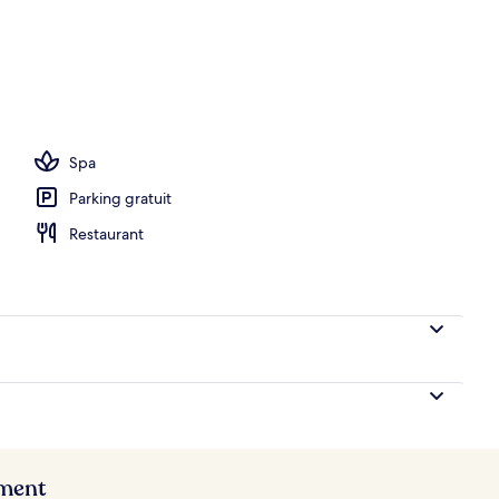
lla | Vue sur la plage/l’océan
Spa
Parking gratuit
Restaurant
ement