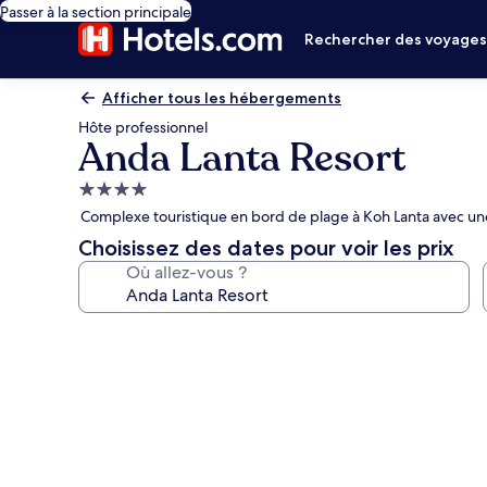
Passer à la section principale
Rechercher des voyage
Afficher tous les hébergements
Hôte professionnel
Anda Lanta Resort
Hébergement
4.0 étoiles
Complexe touristique en bord de plage à Koh Lanta avec une
Choisissez des dates pour voir les prix
Où allez-vous ?
Galerie
photos
de
l’hébergement
Anda