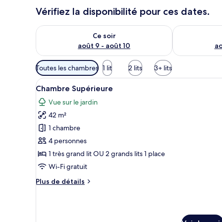
Vérifiez la disponibilité pour ces dates.
Vérifier la disponibilité pour ce soir août 9 - août 10
Vérifier la di
Ce soir
août 9 - août 10
ao
Filtres
Toutes les chambres
1 lit
2 lits
3+ lits
disponibles
Afficher
Une chambre d’hôtel avec un g
pour
9
Chambre Supérieure
toutes
les
Vue sur le jardin
les
chambres
42 m²
photos
pour
1 chambre
ce
4 personnes
type
1 très grand lit OU 2 grands lits 1 place
de
Wi-Fi gratuit
chambre :
Plus
Plus de détails
Chambre
de
Supérieure
détails
sur
le