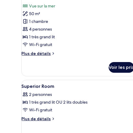
photos
Vue sur la mer
pour
50 m²
ce
1 chambre
type
4 personnes
de
1 très grand lit
chambre :
Beachfront
Wi-Fi gratuit
Villa
Plus
Plus de détails
de
détails
Voir les pri
sur
le
type
Afficher
Bureau, rideaux occultants, Wi-
5
de
Superior Room
toutes
chambre
2 personnes
Beachfront
les
Villa
1 très grand lit OU 2 lits doubles
photos
pour
Wi-Fi gratuit
ce
Plus
Plus de détails
type
de
détails
de