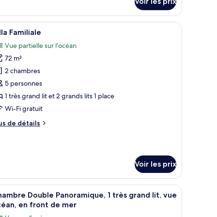
Voir les prix
r
pe
te.
t, un balcon doté d’une table et de chaises, et une vue sur l’extérieur.
fficher
Une chambre d’hôtel comprenant un canapé, un 
9
e
lla Familiale
outes
hambre
Vue partielle sur l’océan
luxe
s
l
72 m²
hotos
ont
our
2 chambres
oom
e
5 personnes
ype
1 très grand lit et 2 grands lits 1 place
e
Wi-Fi gratuit
hambre :
us
us de détails
lla
e
amiliale
tails
r
Voir les prix
pe
e
hambre
uit, draps fournis
fficher
Une plage bordée de palmiers, une structure à
lla
7
ambre Double Panoramique, 1 très grand lit, vue
outes
miliale
éan, en front de mer
s