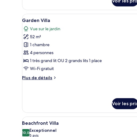
Voir les pri
type
de
chambre
Afficher
Une chambre d’hôtel avec deux 
Chambre
8
Garden Villa
toutes
Supérieure
Vue sur le jardin
les
52 m²
photos
pour
1 chambre
ce
4 personnes
type
1 très grand lit OU 2 grands lits 1 place
de
Wi-Fi gratuit
chambre :
Plus
Plus de détails
Garden
de
Villa
détails
sur
le
Voir les pri
type
de
chambre
Afficher
Une vue sur la plage depuis un
Garden
13
Beachfront Villa
toutes
Villa
Exceptionnel
les
10,0
10,0 sur 10
(5 avis)
5 avis