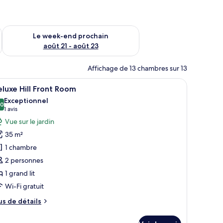
-end août 14 - août 16
Vérifier la disponibilité pour le week-end prochain août 21 - 
Le week-end prochain
août 21 - août 23
Affichage de 13 chambres sur 13
 petite table, un pouf et un appareil de climatisation.
fficher
Une chambre d’hôtel avec un lit, une table et 
8
luxe Hill Front Room
outes
Exceptionnel
s
,0
10,0 sur 10
(1 avis)
1 avis
hotos
Vue sur le jardin
our
35 m²
e
1 chambre
ype
2 personnes
e
1 grand lit
hambre :
eluxe
Wi-Fi gratuit
ll
us
us de détails
ront
e
tails
oom