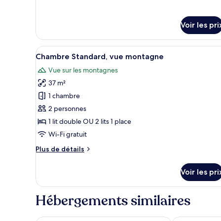
sur
chambre :
le
Superior
type
Voir les pri
Room
de
chambre
Superior
Afficher
Une chambre d’hôtel moderne a
5
Room
Chambre Standard, vue montagne
toutes
Vue sur les montagnes
les
37 m²
photos
pour
1 chambre
ce
2 personnes
type
1 lit double OU 2 lits 1 place
de
Wi-Fi gratuit
chambre :
Plus
Plus de détails
Chambre
de
Standard,
détails
Voir les pri
vue
sur
le
montagne
type
Hébergements similaires
de
chambre
Chambre