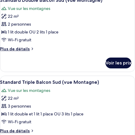
Standard Double Balcon Sud (vue Montagne)
toutes
(vue
chambre
Vue sur les montagnes
Standard
les
Montagne)
Single
22 m²
photos
Balcon
pour
2 personnes
Sud
ce
(vue
1 lit double OU 2 lits 1 place
Montagne)
type
Wi-Fi gratuit
de
Plus
Plus de détails
chambre :
de
Standard
détails
Voir les prix
sur
Double
le
Balcon
type
Afficher
Une chambre à coucher avec un lit, un
Sud
5
de
Standard Triple Balcon Sud (vue Montagne)
toutes
(vue
chambre
Vue sur les montagnes
Standard
les
Montagne)
Double
22 m²
photos
Balcon
pour
3 personnes
Sud
ce
(vue
1 lit double et 1 lit 1 place OU 3 lits 1 place
Montagne)
type
Wi-Fi gratuit
de
Plus
Plus de détails
chambre :