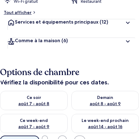
Wi-Fi gratuit
Restaurant
Tout afficher
Services et équipements principaux
(12)
Comme à la maison
(6)
Options de chambre
Vérifiez la disponibilité pour ces dates.
Vérifier la disponibilité pour ce soir août 7 - août 8
Vérifier la disponibilité pour 
Ce soir
Demain
août 7 - août 8
août 8 - août 9
Vérifier la disponibilité pour ce week-end août 7 - août 9
Vérifier la disponibilité pour 
Ce week-end
Le week-end prochain
août 7 - août 9
août 14 - août 16
Filtres