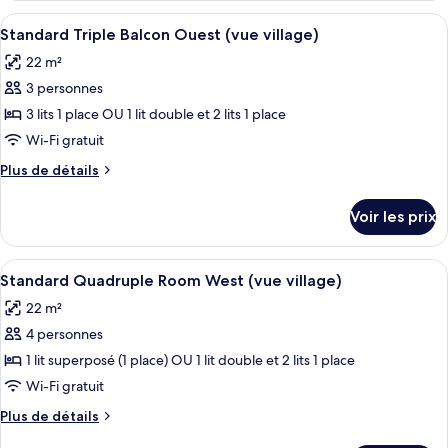
Double
type
Afficher
Une chambre à coucher avec un lit, un
Balcon
5
de
Standard Triple Balcon Ouest (vue village)
toutes
chambre
Ouest
22 m²
Standard
les
(Vue
Double
3 personnes
photos
Village
Balcon
pour
3 lits 1 place OU 1 lit double et 2 lits 1 place
)
Ouest
ce
(Vue
Wi-Fi gratuit
Village
type
Plus
Plus de détails
)
de
de
chambre :
détails
Voir les prix
sur
Standard
le
Triple
type
Afficher
Une chambre à coucher avec un lit, un
Balcon
4
de
Standard Quadruple Room West (vue village)
toutes
chambre
Ouest
22 m²
Standard
les
(vue
Triple
4 personnes
photos
village)
Balcon
pour
1 lit superposé (1 place) OU 1 lit double et 2 lits 1 place
Ouest
ce
(vue
Wi-Fi gratuit
village)
type
Plus
Plus de détails
de
de