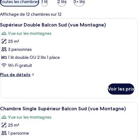
Toutes les chambres
1 lit
2 lits
3+ lits
disponibles
pour
Affichage de 12 chambres sur 12
les
Afficher
Une pièce confortable avec deux lits, u
4
Supérieur Double Balcon Sud (vue Montagne)
chambres
toutes
Vue sur les montagnes
les
25 m²
photos
pour
3 personnes
ce
1 lit double OU 2 lits 1 place
type
Wi-Fi gratuit
de
Plus
Plus de détails
chambre :
de
Supérieur
détails
Voir les prix
sur
Double
le
Balcon
type
Afficher
Une pièce confortable avec deux lits, u
Sud
4
de
Chambre Single Supérieur Balcon Sud (vue Montagne)
toutes
(vue
chambre
Vue sur les montagnes
Supérieur
les
Montagne)
Double
25 m²
photos
Balcon
pour
1 personne
Sud