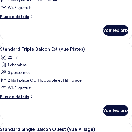
2 lits 1 place OU 1 lit double
Pistes)
type
Wi-Fi gratuit
de
Plus
Plus de détails
chambre :
de
Standard
détails
Voir les prix
sur
Double
le
Balcon
type
Afficher
Une chambre à coucher avec une tête de
Est
5
de
Standard Triple Balcon Est (vue Pistes)
toutes
(vue
chambre
22 m²
Standard
les
Pistes)
Double
1 chambre
photos
Balcon
pour
3 personnes
Est
ce
(vue
2 lits 1 place OU 1 lit double et 1 lit 1 place
Pistes)
type
Wi-Fi gratuit
de
Plus
Plus de détails
chambre :
de
Standard
détails
Voir les prix
sur
Triple
le
Balcon
type
Afficher
Une chambre à coucher avec un lit, un
Est
2
de
Standard Single Balcon Ouest (vue Village)