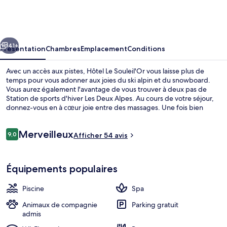
Le
Souleil'Or
cédent
Suivant
41+
Présentation
Chambres
Emplacement
Conditions
Avec un accès aux pistes, Hôtel Le Souleil'Or vous laisse plus de
temps pour vous adonner aux joies du ski alpin et du snowboard.
Vous aurez également l'avantage de vous trouver à deux pas de
Station de sports d'hiver Les Deux Alpes. Au cours de votre séjour,
donnez-vous en à cœur joie entre des massages. Une fois bien
détendu, vous savourerez d'autant mieux les délices qui vous
attendent au restaurant. Parmi les autres petits avantages de cet
Avis
Merveilleux
hébergement figurent un bar / salon, une salle de fitness, et un
9,0
Afficher 54 avis
9,0 sur 10
voyageurs
sauna. Des forfaits de ski, un local à skis, un point de location
d'équipements de ski et des cours de ski sont également
Coin salon dans le hall
disponibles.
Équipements populaires
Piscine
Spa
Animaux de compagnie
Parking gratuit
admis