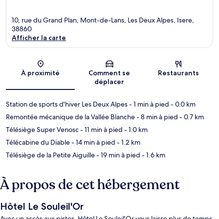
10, rue du Grand Plan, Mont-de-Lans, Les Deux Alpes, Isere,
38860
Afficher la carte
Carte
À proximité
Comment se
Restaurants
déplacer
Station de sports d'hiver Les Deux Alpes
- 1 min à pied
- 0.0 km
Remontée mécanique de la Vallée Blanche
- 8 min à pied
- 0.7 km
Télésiège Super Venosc
- 11 min à pied
- 1.0 km
Télécabine du Diable
- 14 min à pied
- 1.2 km
Télésiège de la Petite Aiguille
- 19 min à pied
- 1.6 km
À propos de cet hébergement
Hôtel Le Souleil'Or
Avec un accès aux pistes, Hôtel Le Souleil'Or vous laisse plus de temps