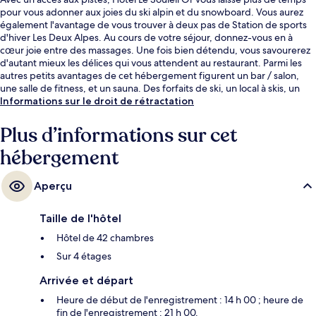
pour vous adonner aux joies du ski alpin et du snowboard. Vous aurez
également l'avantage de vous trouver à deux pas de Station de sports
d'hiver Les Deux Alpes. Au cours de votre séjour, donnez-vous en à
cœur joie entre des massages. Une fois bien détendu, vous savourerez
d'autant mieux les délices qui vous attendent au restaurant. Parmi les
autres petits avantages de cet hébergement figurent un bar / salon,
une salle de fitness, et un sauna. Des forfaits de ski, un local à skis, un
point de location d'équipements de ski et des cours de ski sont
Informations sur le droit de rétractation
également disponibles.
Plus d’informations sur cet
hébergement
Aperçu
Taille de l'hôtel
Hôtel de 42 chambres
Sur 4 étages
Arrivée et départ
Heure de début de l'enregistrement : 14 h 00 ; heure de
fin de l'enregistrement : 21 h 00.