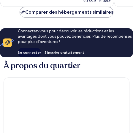
20 août - 21 août
63 avis
est
de
Comparer des hébergements similaires
43 €
Connectez-vous pour découvrir les réductions et les
avantages dont vous pouvez bénéficier. Plus de récompenses
pour plus d’aventures !
Se connecter
S’inscrire gratuitement
À propos du quartier