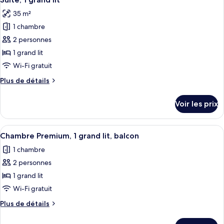
toutes
chambre
accessible
35 m²
Chambre
les
aux
Standard,
1 chambre
photos
personnes
1
pour
2 personnes
à
grand
ce
lit,
1 grand lit
mobilité
accessible
type
réduite
Wi-Fi gratuit
aux
de
personnes
Plus
Plus de détails
chambre :
à
de
Suite,
mobilité
détails
Voir les prix
réduite
sur
1
le
grand
type
Afficher
Un balcon doté d’une balustrade en ver
lit
6
de
Chambre Premium, 1 grand lit, balcon
toutes
chambre
1 chambre
Suite,
les
1
2 personnes
photos
grand
pour
1 grand lit
lit
ce
Wi-Fi gratuit
type
Plus
Plus de détails
de
de
chambre :
détails