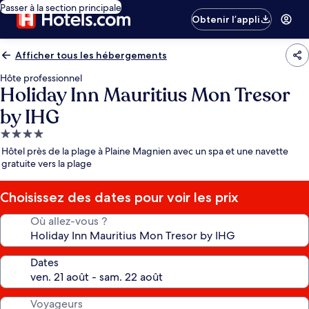
Passer à la section principale
Obtenir l’appli
Afficher tous les hébergements
Hôte professionnel
Holiday Inn Mauritius Mon Tresor
by IHG
Hébergement
4.0 étoiles
Hôtel près de la plage à Plaine Magnien avec un spa et une navette
gratuite vers la plage
Choisissez des dates pour voir les prix
Où allez-vous ?
Dates
Voyageurs