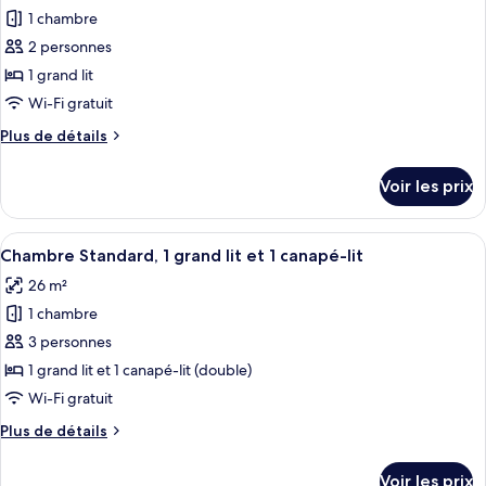
Standard
1 chambre
photos
pour
2 personnes
ce
1 grand lit
type
Wi-Fi gratuit
de
Plus
Plus de détails
chambre :
de
Chambre
détails
Voir les prix
sur
Standard,
le
1
type
Afficher
Chambre Standard, 1 grand lit et 1 cana
grand
5
de
Chambre Standard, 1 grand lit et 1 canapé-lit
toutes
lit
chambre
26 m²
Chambre
les
Standard,
1 chambre
photos
1
pour
3 personnes
grand
ce
lit
1 grand lit et 1 canapé-lit (double)
type
Wi-Fi gratuit
de
Plus
Plus de détails
chambre :
de
Chambre
détails
Voir les prix