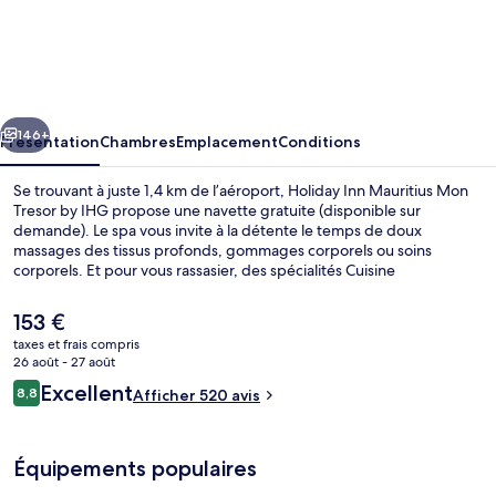
Holiday
Inn
Mauritius
Mon
cédent
Suivant
Tresor
146+
Présentation
Chambres
Emplacement
Conditions
by
Se trouvant à juste 1,4 km de l’aéroport, Holiday Inn Mauritius Mon
IHG
Tresor by IHG propose une navette gratuite (disponible sur
demande). Le spa vous invite à la détente le temps de doux
massages des tissus profonds, gommages corporels ou soins
corporels. Et pour vous rassasier, des spécialités Cuisine
internationale vous sont servies à l'établissement 1933 Restaurant,
qui est ouvert à l'heure du petit déjeuner, du déjeuner et du dîner.
Le
153 €
Parmi les autres petits avantages de cet hébergement figurent une
prix
taxes et frais compris
piscine extérieure, un bar / salon et une salle de fitness. Les autres
actuel
26 août - 27 août
voyageurs sont enchantés par le personnel attentionné et la
Piscine extérieure, parasols de plage, 
est
Avis
proximité avec l'aéroport.
Excellent
8,8
Afficher 520 avis
de
8,8 sur 10
voyageurs
153 €.
Équipements populaires