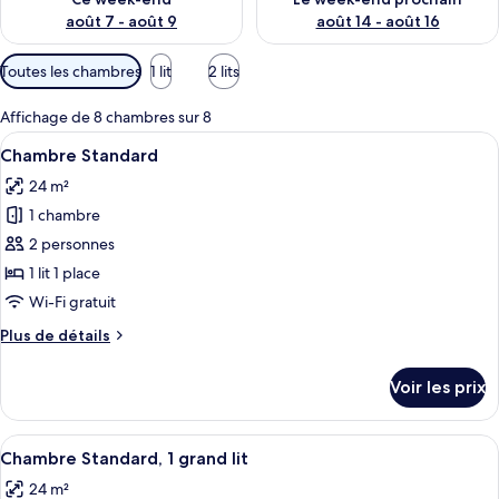
août 7 - août 9
août 14 - août 16
Filtres
Toutes les chambres
1 lit
2 lits
disponibles
pour
Affichage de 8 chambres sur 8
les
Afficher
Literie de qualité supérieure, minibar,
4
Chambre Standard
chambres
toutes
24 m²
les
1 chambre
photos
pour
2 personnes
ce
1 lit 1 place
type
Wi-Fi gratuit
de
Plus
Plus de détails
chambre :
de
Chambre
détails
Voir les prix
sur
Standard
le
type
Afficher
Une chambre d’hôtel moderne, dotée d’
5
de
Chambre Standard, 1 grand lit
toutes
chambre
24 m²
Chambre
les