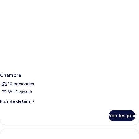
chambre
Bold
Rooftop
Studio
with
Balkony
Chambre
10 personnes
Wi-Fi gratuit
Plus
Plus de détails
de
détails
Voir les prix
sur
le
type
de