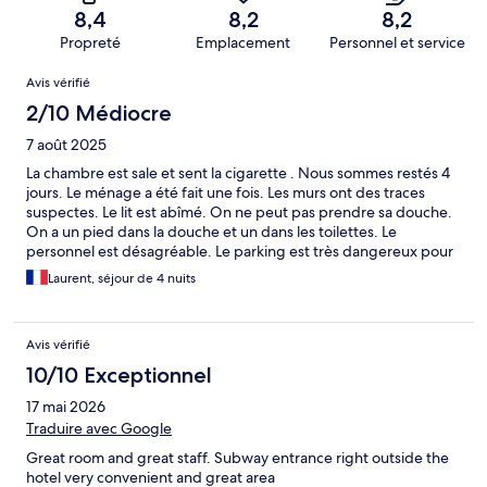
8,4
8,2
8,2
Propreté
Emplacement
Personnel et service
Avis
Avis vérifié
2/10 Médiocre
7 août 2025
La chambre est sale et sent la cigarette . Nous sommes restés 4
jours. Le ménage a été fait une fois. Les murs ont des traces
suspectes. Le lit est abîmé. On ne peut pas prendre sa douche.
On a un pied dans la douche et un dans les toilettes. Le
personnel est désagréable. Le parking est très dangereux pour
sortir la voiture. Je déconseille cet endroit, c'est une auberge de
Laurent, séjour de 4 nuits
jeunesse, et encore. Les photos sur le site sont fausses. L'hôtel
est vieux. On a peur quand on prend l'ascenseur tellement il est
mal entretenu. C'est bruyant. Un cauchemar cet hôtel.
Avis vérifié
10/10 Exceptionnel
17 mai 2026
Traduire avec Google
Great room and great staff. Subway entrance right outside the
hotel very convenient and great area