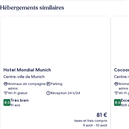
type
Hébergements similaires
de
chambre
Hotel Mondial Munich
Cocoon 
Chambre
Hotel
Cocoon
Hotel Mondial Munich
Cocoon
Mondial
Münche
Centre-ville de Munich
Centre-v
Munich
Sendlin
Animaux de compagnie
Parking
Anima
Centre-
Tor
admis
admis
ville
Centre-
Wi-Fi gratuit
Réception 24 h/24
Wi-Fi 
de
ville
8.0
8.6
Munich
Très bien
de
Exce
8,0
8,6
sur
sur
91 avis
Munich
865 a
10,
10,
Le
81 €
Très
Excellen
nouveau
bien,
865 avis
taxes et frais compris
prix
9 août - 10 août
91 avis