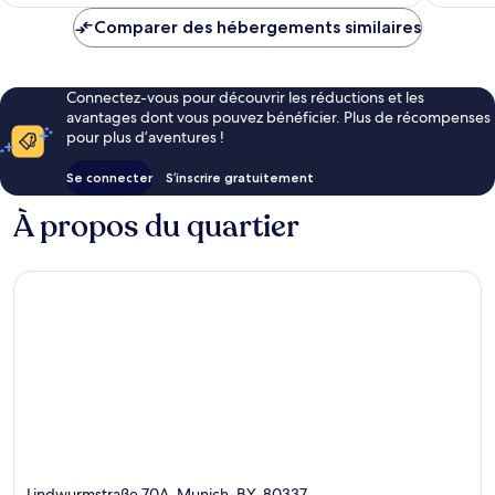
est
de
Comparer des hébergements similaires
81 €
Connectez-vous pour découvrir les réductions et les
avantages dont vous pouvez bénéficier. Plus de récompenses
pour plus d’aventures !
Se connecter
S’inscrire gratuitement
À propos du quartier
Lindwurmstraße 70A, Munich, BY, 80337