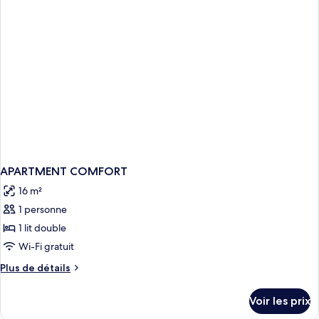
chambre
Chambre
APARTMENT COMFORT
16 m²
1 personne
1 lit double
Wi-Fi gratuit
Plus
Plus de détails
de
détails
Voir les prix
sur
le