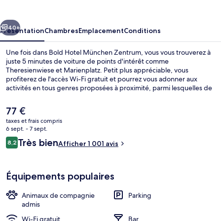
München
Zentrum
cédent
Suivant
40+
Présentation
Chambres
Emplacement
Conditions
Une fois dans Bold Hotel München Zentrum, vous vous trouverez à
juste 5 minutes de voiture de points d'intérêt comme
Theresienwiese et Marienplatz. Petit plus appréciable, vous
profiterez de l'accès Wi-Fi gratuit et pourrez vous adonner aux
activités en tous genres proposées à proximité, parmi lesquelles de
la randonnée à pied ou à vélo. Parmi les autres petits avantages de
cet hébergement figurent un bar / salon, un snack-bar/une épicerie
Le
77 €
fine, et une terrasse. Les autres voyageurs adorent le personnel
prix
taxes et frais compris
attentionné. L'hébergement se situe à quelques minutes de marche
actuel
6 sept. - 7 sept.
des transports publics. Là, Station de métro Poccistraße et Station
Petit déjeuner buffet servi tous les j
est
Avis
Poccistraße vous tendent les bras.
Très bien
8,2
Afficher 1 001 avis
de
8,2 sur 10
voyageurs
77 €.
Équipements populaires
Animaux de compagnie
Parking
admis
Wi-Fi gratuit
Bar