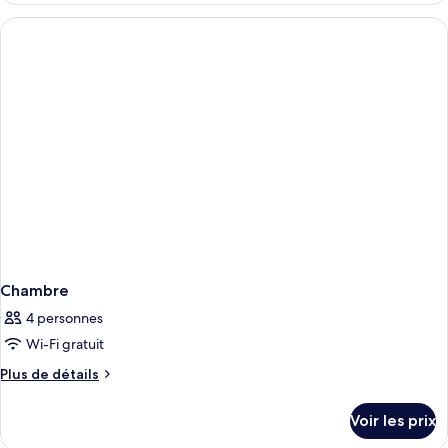
type
de
chambre
APARTMENT
COMFORT
Chambre
4 personnes
Wi-Fi gratuit
Plus
Plus de détails
de
détails
Voir les prix
sur
le