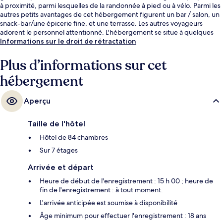
à proximité, parmi lesquelles de la randonnée à pied ou à vélo. Parmi les
autres petits avantages de cet hébergement figurent un bar / salon, un
snack-bar/une épicerie fine, et une terrasse. Les autres voyageurs
adorent le personnel attentionné. L'hébergement se situe à quelques
minutes de marche des transports publics. Là, Station de métro
Informations sur le droit de rétractation
Poccistraße et Station Poccistraße vous tendent les bras.
Plus d’informations sur cet
hébergement
Aperçu
Taille de l'hôtel
Hôtel de 84 chambres
Sur 7 étages
Arrivée et départ
Heure de début de l'enregistrement : 15 h 00 ; heure de
fin de l'enregistrement : à tout moment.
L'arrivée anticipée est soumise à disponibilité
Âge minimum pour effectuer l'enregistrement : 18 ans