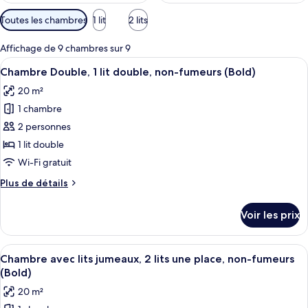
Filtres
Toutes les chambres
1 lit
2 lits
disponibles
pour
Affichage de 9 chambres sur 9
les
Afficher
Une chambre d’hôtel moderne équipée d’
7
Chambre Double, 1 lit double, non-fumeurs (Bold)
chambres
toutes
20 m²
les
1 chambre
photos
pour
2 personnes
ce
1 lit double
type
Wi-Fi gratuit
de
Plus
Plus de détails
chambre :
de
Chambre
détails
Voir les prix
sur
Double,
le
1
type
Afficher
Un lit double avec deux oreillers, une
lit
8
de
Chambre avec lits jumeaux, 2 lits une place, non-fumeurs
toutes
double,
chambre
(Bold)
Chambre
les
non-
20 m²
Double,
photos
fumeurs
1