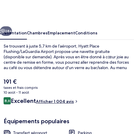
Place
Flushing/LaGuardia
Airport
cédent
Suivant
28+
Présentation
Chambres
Emplacement
Conditions
Se trouvant à juste 5,7 km de l’aéroport, Hyatt Place
Flushing/LaGuardia Airport propose une navette gratuite
(disponible sur demande). Après vous en être donné à cœur joie au
centre de remise en forme, vous pourrez aller reprendre des forces
au café ou vous détendre autour d'un verre au bar/salon. Au menu
des petits plus offerts sur place, on trouve une terrasse sur le toit,
un snack-bar/une épicerie fine et une terrasse. Sympa non ? Les
Le
191 €
autres voyageurs sont enchantés par le personnel attentionné et la
prix
taxes et frais compris
proximité avec l'aéroport.
actuel
10 août - 11 août
Façade de l’hébergement - soirée/nuit
est
Avis
Excellent
8,6
Afficher 1 004 avis
de
8,6 sur 10
voyageurs
191 €.
Équipements populaires
Transfert aéroport
Parking