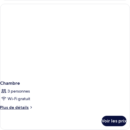
type
de
chambre
Chambre
Chambre
3 personnes
Wi-Fi gratuit
Plus
Plus de détails
de
détails
Voir les prix
sur
le