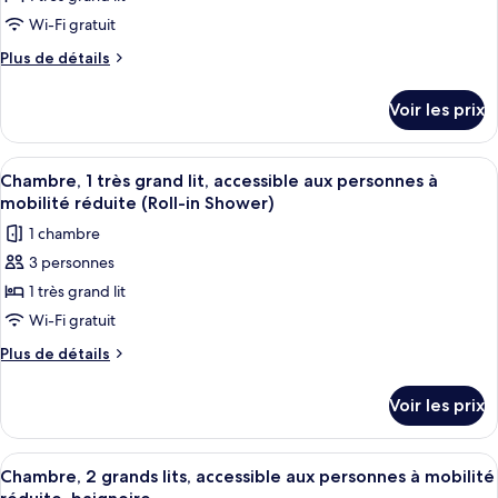
photos
(High
grands
pour
Wi-Fi gratuit
lits
Floor)
ce
(High
Plus
Plus de détails
Floor)
type
de
détails
de
Voir les prix
sur
chambre :
le
Chambre,
type
Afficher
Une chambre d’hôtel comprenant un lit
4
1
de
Chambre, 1 très grand lit, accessible aux personnes à
toutes
chambre
très
mobilité réduite (Roll-in Shower)
Chambre,
les
grand
1 chambre
1
photos
lit
très
3 personnes
pour
grand
(High
1 très grand lit
ce
lit
Floor)
(High
type
Wi-Fi gratuit
Floor)
de
Plus
Plus de détails
chambre :
de
détails
Chambre,
Voir les prix
sur
1
le
très
type
Afficher
Une chambre d’hôtel avec deux lits, u
2
grand
de
Chambre, 2 grands lits, accessible aux personnes à mobilité
toutes
chambre