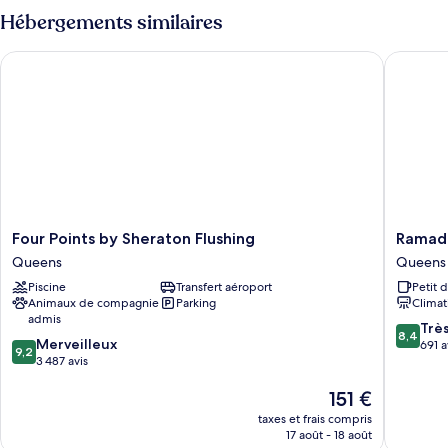
type
Hébergements similaires
de
chambre
Four Points by Sheraton Flushing
Ramada 
Chambre
Four
Ramada
Four Points by Sheraton Flushing
Ramad
Points
by
Queens
Queens
by
Wyndh
Piscine
Transfert aéroport
Petit 
Sheraton
Flushing
Animaux de compagnie
Parking
Climat
Flushing
Queens
admis
Queens
Queens
8.4
Trè
8,4
9.2
Merveilleux
sur
691 a
9,2
sur
3 487 avis
10,
10,
Très
Le
151 €
Merveilleux,
bien,
nouveau
3 487 avis
691 avis
taxes et frais compris
prix
17 août - 18 août