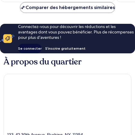
est
de
Comparer des hébergements similaires
151 €
Connectez-vous pour découvrir les réductions et les
avantages dont vous pouvez bénéficier. Plus de récompenses
pour plus d’aventures !
Se connecter
S’inscrire gratuitement
À propos du quartier
133-42 39th Avenue, Flushing, NY, 11354