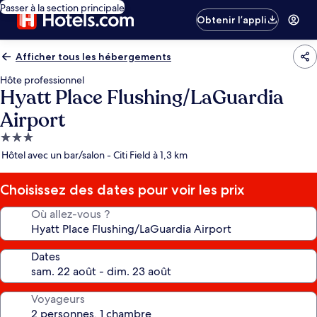
Passer à la section principale
Obtenir l’appli
Afficher tous les hébergements
Hôte professionnel
Hyatt Place Flushing/LaGuardia
Airport
Hébergement
3.0 étoiles
Hôtel avec un bar/salon - Citi Field à 1,3 km
Choisissez des dates pour voir les prix
Où allez-vous ?
Dates
Voyageurs