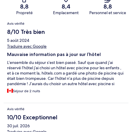
8,8
8,4
8,8
Propreté
Emplacement
Personnel et service
Avis
Avis vérifié
8/10 Très bien
5 août 2024
Traduire avec Google
Mauvaise information pas à jour sur l’hôtel
L’ensemble du séjour s’est bien passé. Sauf que quand j’ai
réservé l’hôtel j’ai choisi un hôtel avec piscine pour les enfants ,
et à ce moment la, hôtels.com a gardé une photo de piscine qui
était bien trompeuse. Car l’hôtel n’a plus de piscine depuis
pandémie ! J’aurais du choisir un autre hôtel avec piscine si
l’information était exacte ! Très décevant de la part de
Séjour de 2 nuits
hotels.com
Avis vérifié
10/10 Exceptionnel
30 juil. 2026
Traduire avec Google