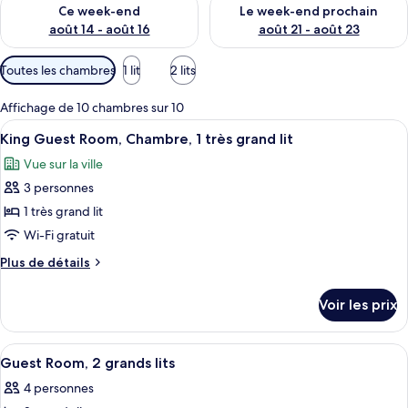
Vérifier la disponibilité pour ce week-end août 14 - août 16
Vérifier la disponibilité pour
Ce week-end
Le week-end prochain
août 14 - août 16
août 21 - août 23
Filtres
Toutes les chambres
1 lit
2 lits
disponibles
pour
Affichage de 10 chambres sur 10
les
Afficher
Une chambre d’hôtel comprenant un lit
4
King Guest Room, Chambre, 1 très grand lit
chambres
toutes
Vue sur la ville
les
3 personnes
photos
pour
1 très grand lit
ce
Wi-Fi gratuit
type
Plus
Plus de détails
de
de
chambre :
détails
Voir les prix
sur
King
le
Guest
type
Afficher
Une chambre d’hôtel avec deux lits, u
Room,
2
de
Guest Room, 2 grands lits
toutes
chambre
Chambre,
4 personnes
King
les
1