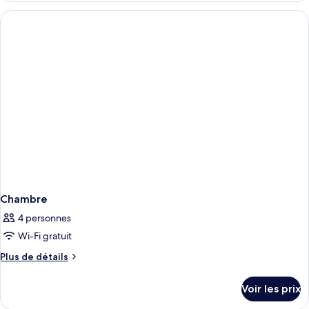
type
de
chambre
Chambre
Chambre
4 personnes
Wi-Fi gratuit
Plus
Plus de détails
de
détails
Voir les prix
sur
le