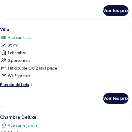
type
de
détails
de
Voir les prix
sur
chambre :
le
Superior
type
Afficher
Une chambre moderne avec un grand lit
14
Room
de
Villa
toutes
chambre
Vue sur le lac
Superior
les
Room
35 m²
photos
pour
1 chambre
ce
3 personnes
type
1 lit double OU 2 lits 1 place
de
Wi-Fi gratuit
chambre :
Plus
Plus de détails
Villa
de
détails
Voir les prix
sur
le
type
Afficher
Un grand lit avec une tête de lit, deu
8
de
Chambre Deluxe
toutes
chambre
Vue sur le jardin
Villa
les