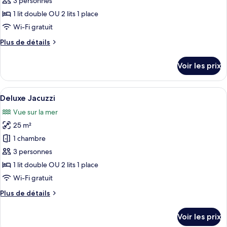
pour
3 personnes
ce
1 lit double OU 2 lits 1 place
type
Wi-Fi gratuit
de
Plus
Plus de détails
chambre :
de
Deluxe
détails
Voir les prix
sur
Pool
le
View
type
Afficher
Un bâtiment à deux étages doté d’un b
9
de
Deluxe Jacuzzi
toutes
chambre
Vue sur la mer
Deluxe
les
Pool
25 m²
photos
View
pour
1 chambre
ce
3 personnes
type
1 lit double OU 2 lits 1 place
de
Wi-Fi gratuit
chambre :
Plus
Plus de détails
Deluxe
de
Jacuzzi
détails
Voir les prix
sur