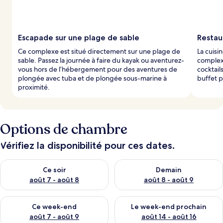
Escapade sur une plage de sable
Restau
Ce complexe est situé directement sur une plage de
La cuisi
sable. Passez la journée à faire du kayak ou aventurez-
complex
vous hors de l’hébergement pour des aventures de
cocktail
plongée avec tuba et de plongée sous-marine à
buffet 
proximité.
Options de chambre
Vérifiez la disponibilité pour ces dates.
Vérifier la disponibilité pour ce soir août 7 - août 8
Vérifier la disponibilité pour 
Ce soir
Demain
août 7 - août 8
août 8 - août 9
Vérifier la disponibilité pour ce week-end août 7 - août 9
Vérifier la disponibilité pour 
Ce week-end
Le week-end prochain
août 7 - août 9
août 14 - août 16