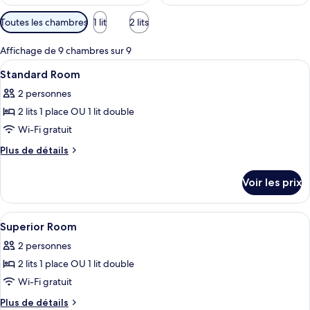
Filtres
Toutes les chambres
1 lit
2 lits
disponibles
pour
Affichage de 9 chambres sur 9
les
Afficher
Salle de bain | Articles de toilette gra
5
Standard Room
chambres
toutes
2 personnes
les
2 lits 1 place OU 1 lit double
photos
pour
Wi-Fi gratuit
ce
Plus
Plus de détails
type
de
détails
de
Voir les prix
sur
chambre :
le
Standard
type
Afficher
Coffres-forts dans les chambres, burea
4
Room
de
Superior Room
toutes
chambre
2 personnes
Standard
les
Room
2 lits 1 place OU 1 lit double
photos
pour
Wi-Fi gratuit
ce
Plus
Plus de détails