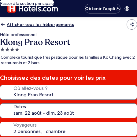
Passer à la section principale
Obtenir l’appli
Afficher tous les hébergements
Hôte professionnel
Klong Prao Resort
Hébergement
4.0 étoiles
Complexe touristique très pratique pour les familles à Ko Chang avec 2
restaurants et 2 bars
Choisissez des dates pour voir les prix
Où allez-vous ?
Dates
Voyageurs