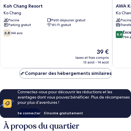
Koh
AWA
Koh Chang Resort
AWA K
Chang
Koh
Ko Chang
Ko Cha
Resort
Chang
Piscine
Petit déjeuner gratuit
Piscin
Ko
Ko
Parking gratuit
Wi-Fi gratuit
Transf
Chang
Chang
6.8
8.8
Exce
6,8
144 avis
8,8
sur
sur
794 a
10,
10,
144 avis
Excellen
Le
39 €
794 avis
nouveau
taxes et frais compris
prix
13 août - 14 août
est
de
Comparer des hébergements similaires
39 €
Connectez-vous pour découvrir les réductions et les
avantages dont vous pouvez bénéficier. Plus de récompenses
pour plus d’aventures !
Se connecter
S’inscrire gratuitement
À propos du quartier