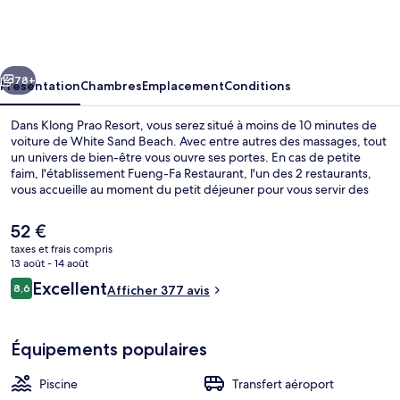
Prao
Resort
cédent
Suivant
78+
Présentation
Chambres
Emplacement
Conditions
Dans Klong Prao Resort, vous serez situé à moins de 10 minutes de
voiture de White Sand Beach. Avec entre autres des massages, tout
un univers de bien-être vous ouvre ses portes. En cas de petite
faim, l'établissement Fueng-Fa Restaurant, l'un des 2 restaurants,
vous accueille au moment du petit déjeuner pour vous servir des
spécialités Cuisine thaï. Parmi les autres petits avantages de cet
hébergement figurent 2 bars/lounges, une piscine extérieure et
Le
52 €
une rivière artificielle (lazy river).
prix
taxes et frais compris
actuel
13 août - 14 août
Piscine extérieure, chaises longues
est
Avis
Excellent
8,6
Afficher 377 avis
de
8,6 sur 10
voyageurs
52 €.
Équipements populaires
Piscine
Transfert aéroport