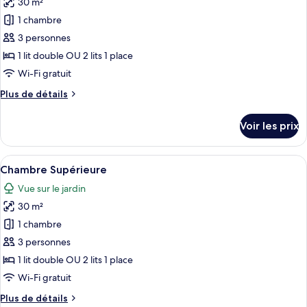
30 m²
photos
pour
1 chambre
ce
3 personnes
type
1 lit double OU 2 lits 1 place
de
Wi-Fi gratuit
chambre :
Plus
Plus de détails
Chambre
de
Deluxe
détails
Voir les prix
sur
le
type
Afficher
Un hôtel à l’architecture à deux étage
6
de
Chambre Supérieure
toutes
chambre
Vue sur le jardin
Chambre
les
Deluxe
30 m²
photos
pour
1 chambre
ce
3 personnes
type
1 lit double OU 2 lits 1 place
de
Wi-Fi gratuit
chambre :
Plus
Plus de détails
Chambre