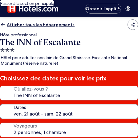
Passer à la section principale
Obtenir l’appli
Afficher tous les hébergements
Hôte professionnel
The INN of Escalante
Hébergement
3.0 étoiles
Hôtel pour adultes non loin de Grand Staircase-Escalante National
Monument (réserve naturelle)
Choisissez des dates pour voir les prix
Où allez-vous ?
Dates
Voyageurs