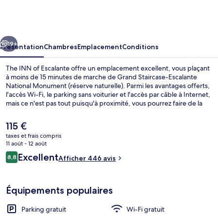
INN
of
Escalante
cédent
Suivant
19+
Présentation
Chambres
Emplacement
Conditions
The INN of Escalante offre un emplacement excellent, vous plaçant
à moins de 15 minutes de marche de Grand Staircase-Escalante
National Monument (réserve naturelle). Parmi les avantages offerts,
l'accès Wi-Fi, le parking sans voiturier et l'accès par câble à Internet,
mais ce n'est pas tout puisqu'à proximité, vous pourrez faire de la
randonnée à pied ou à vélo, idéal pour un séjour actif. Les autres
voyageurs ne disent que du bien en ce qui concerne le personnel
Le
115 €
attentionné.
prix
taxes et frais compris
actuel
11 août - 12 août
Vue sur les montagnes
est
Avis
Excellent
8,8
Afficher 446 avis
de
8,8 sur 10
voyageurs
115 €.
Équipements populaires
Parking gratuit
Wi-Fi gratuit