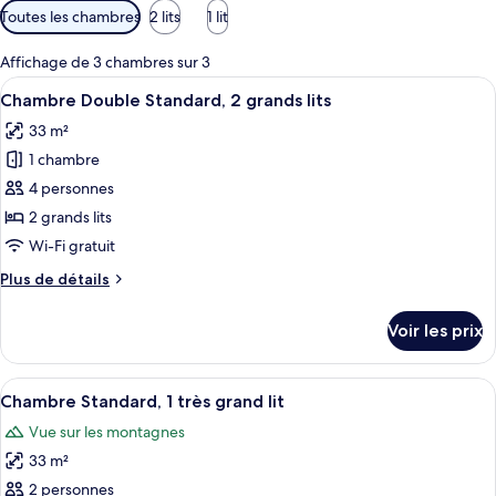
Filtres
Toutes les chambres
2 lits
1 lit
disponibles
pour
Affichage de 3 chambres sur 3
les
Afficher
Chambre Double Standard, 2 grands lit
3
Chambre Double Standard, 2 grands lits
chambres
toutes
33 m²
les
1 chambre
photos
pour
4 personnes
ce
2 grands lits
type
Wi-Fi gratuit
de
Plus
Plus de détails
chambre :
de
Chambre
détails
Voir les prix
sur
Double
le
Standard,
type
Afficher
Chambre Standard, 1 très grand lit | C
2
3
de
Chambre Standard, 1 très grand lit
toutes
grands
chambre
Vue sur les montagnes
Chambre
les
lits
Double
33 m²
photos
Standard,
pour
2 personnes