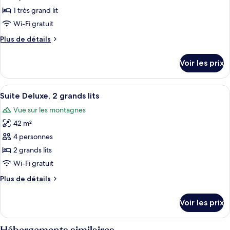
2
ce
grands
1 très grand lit
lits
type
Wi-Fi gratuit
de
Plus
Plus de détails
chambre :
de
Chambre
détails
Voir les prix
sur
Standard,
le
1
type
Afficher
Suite Deluxe, 2 grands lits | Chambres 
très
2
de
Suite Deluxe, 2 grands lits
toutes
grand
chambre
Vue sur les montagnes
Chambre
les
lit
Standard,
42 m²
photos
1
pour
4 personnes
très
ce
grand
2 grands lits
lit
type
Wi-Fi gratuit
de
Plus
Plus de détails
chambre :
de
Suite
détails
Voir les prix
sur
Deluxe,
le
2
type