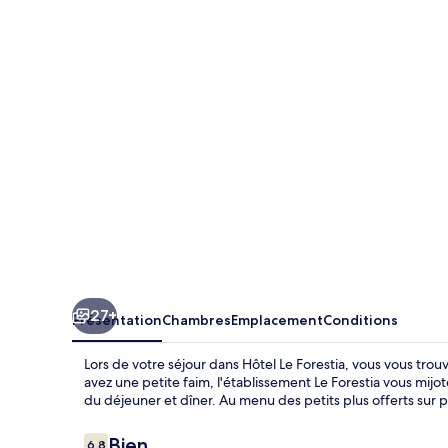
Le
Forestia
27+
Présentation
Chambres
Emplacement
Conditions
Lors de votre séjour dans Hôtel Le Forestia, vous vous tro
avez une petite faim, l'établissement Le Forestia vous mijo
du déjeuner et dîner. Au menu des petits plus offerts sur p
Avis
Bien
6,8