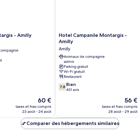
Hotel
argis - Amilly
Hotel Campanile Montargis -
Campanile
Amilly
Montargis
Amilly
 compagnie
-
Amilly
Animaux de compagnie
it
admis
Amilly
Parking gratuit
Wi-Fi gratuit
Restaurant
7.8
Bien
7,8
sur
431 avis
10,
Le
Le
60 €
56 €
Bien,
nouveau
nouvea
431 avis
taxes et frais compris
taxes et frais compris
prix
prix
23 août - 24 août
28 août - 29 août
est
est
de
de
Comparer des hébergements similaires
60 €
56 €