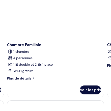
double,
Double,
Si
non-
1
Co
fumeurs
lit
double,
non-
fumeurs
Chambre Familiale
C
1 chambre
4 personnes
1 lit double et 2 lits 1 place
Pl
Pl
d
Wi-Fi gratuit
dé
Plus
Plus de détails
su
de
le
détails
ty
x
Voir les prix
sur
d
le
c
type
C
de
chambre