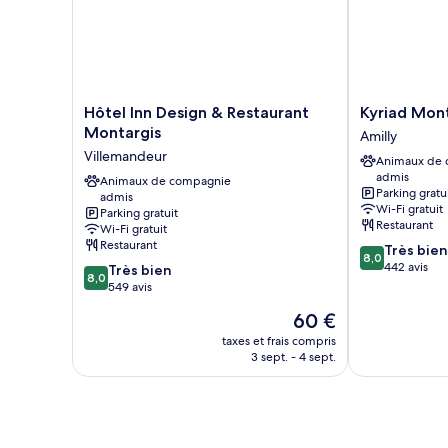
Hôtel
Kyriad
Hôtel Inn Design & Restaurant
Kyriad Mont
Inn
Montargis
Montargis
Amilly
Design
-
Villemandeur
Animaux de
&
Amilly
admis
Restaurant
Animaux de compagnie
Amilly
Parking gratu
admis
Montargis
Wi-Fi gratuit
Parking gratuit
Villemandeur
Restaurant
Wi-Fi gratuit
Restaurant
8.0
Très bien
8,0
sur
442 avis
8.0
Très bien
8,0
10,
sur
549 avis
Très
10,
Le
60 €
bien,
Très
nouveau
442 avis
bien,
taxes et frais compris
prix
3 sept. - 4 sept.
549 avis
est
de
60 €