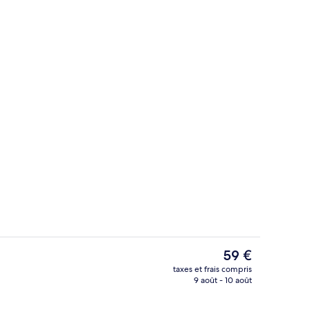
Bar (sur place)
Le
59 €
prix
taxes et frais compris
actuel
9 août - 10 août
Chambre Double, 1 lit double, non-fum
est
de