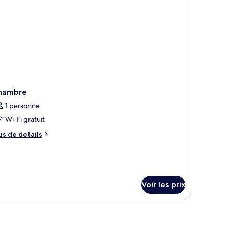
mple
nfort
hambre
1 personne
Wi-Fi gratuit
us
us de détails
e
tails
r
pe
Voir les prix
e
hambre
hambre