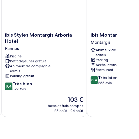
ibis
ibis
ibis Styles Montargis Arboria
ibis Montargis
Styles
Montargis
Hotel
Montargis
Montargis
Montargis
Pannes
Animaux de compagnie
Arboria
admis
Hotel
Piscine
Parking
Petit déjeuner gratuit
Pannes
Accès Internet
Animaux de compagnie
Restaurant
admis
Parking gratuit
8.4
Très bien
8,4
sur
265 avis
8.4
Très bien
8,4
10,
sur
327 avis
Très
10,
Le
103 €
bien,
Très
u
nouveau
265 avis
bien,
taxes et frais compris
tax
prix
23 août - 24 août
327 avis
est
de
103 €