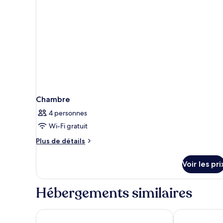
Chambre
4 personnes
Wi-Fi gratuit
Plus
Plus de détails
de
détails
Voir les pri
sur
le
type
Hébergements similaires
de
chambre
Chambre
Hôtel Inn Design & Restaurant Montargis
Kyriad Montar