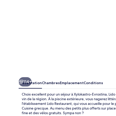
Hotel
114+
Présentation
Chambres
Emplacement
Conditions
Choix excellent pour un séjour à Xylokastro-Evrostina, Li
vin de la région. À la piscine extérieure, vous nagerez litté
l'établissement Lido Restaurant, qui vous accueille pour le 
Cuisine grecque. Au menu des petits plus offerts sur place
fine et des vélos gratuits. Sympa non ?