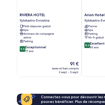
RIVIERA
Arion
RIVIERA HOTEL
Arion Hotel
HOTEL
Hotel
Xylokastro-Evrostina
Xylokastro-Ev
Xylokastro-
Xylokastro-
Petit déjeuner gratuit
Piscine
Evrostina
Evrostina
Spa
Spa
Animaux de compagnie
Parking
admis
Wi-Fi gratuit
Parking
8.6
Excellent
8,6
9.4
Exceptionnel
sur
83 avis
9,4
sur
77 avis
10,
10,
Excellent,
Exceptionnel,
83 avis
Le
91 €
77 avis
nouveau
taxes et frais compris
prix
2 sept. - 3 sept.
est
de
91 €
Connectez-vous pour découvrir les 
pouvez bénéficier. Plus de récompen