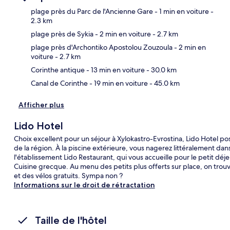
plage près du Parc de l'Ancienne Gare
- 1 min en voiture
-
2.3 km
plage près de Sykia
- 2 min en voiture
- 2.7 km
Car
plage près d'Archontiko Apostolou Zouzoula
- 2 min en
voiture
- 2.7 km
Corinthe antique
- 13 min en voiture
- 30.0 km
Canal de Corinthe
- 19 min en voiture
- 45.0 km
Afficher plus
Lido Hotel
Choix excellent pour un séjour à Xylokastro-Evrostina, Lido Hotel 
de la région. À la piscine extérieure, vous nagerez littéralement dans
l'établissement Lido Restaurant, qui vous accueille pour le petit déje
Cuisine grecque. Au menu des petits plus offerts sur place, on trou
et des vélos gratuits. Sympa non ?
Informations sur le droit de rétractation
Taille de l'hôtel