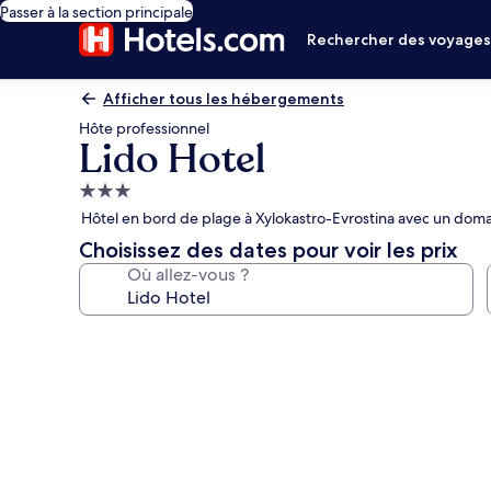
Passer à la section principale
Rechercher des voyage
Afficher tous les hébergements
Hôte professionnel
Lido Hotel
Hébergement
3.0 étoiles
Hôtel en bord de plage à Xylokastro-Evrostina avec un domai
Choisissez des dates pour voir les prix
Où allez-vous ?
Galerie
photos
de
l’hébergement
Lido