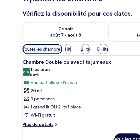
Vérifiez la disponibilité pour ces dates.
Vérifier la disponibilité pour ce soir août 7 - août 8
Vérifier la di
Ce soir
août 7 - août 8
a
Filtres
Toutes les chambres
1 lit
2 lits
3+ lits
disponibles
Afficher
Une chambre d’hôtel avec un li
pour
16
Chambre Double ou avec lits jumeaux
toutes
les
Très bien
les
8,4
chambres
8,4 sur 10
(6 avis)
6 avis
photos
Vue partielle sur l’océan
pour
20 m²
ce
3 personnes
type
1 grand lit OU 2 lits 1 place
de
Wi-Fi gratuit
chambre :
Chambre
Plus
Plus de détails
Double
de
détails
ou
Voir les pri