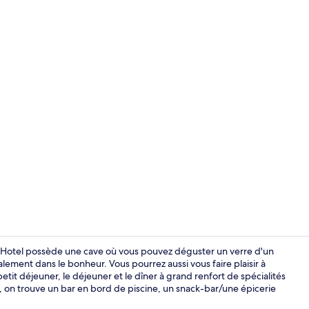
Terrasse/Pat
do Hotel possède une cave où vous pouvez déguster un verre d'un
ralement dans le bonheur. Vous pourrez aussi vous faire plaisir à
petit déjeuner, le déjeuner et le dîner à grand renfort de spécialités
Façade de l
, on trouve un bar en bord de piscine, un snack-bar/une épicerie