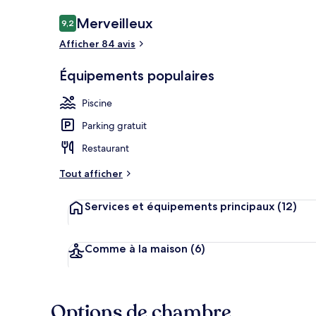
Avis
Merveilleux
9,2
9,2 sur 10
voyageurs
Afficher 84 avis
Canotage
Équipements populaires
Piscine
Parking gratuit
Restaurant
Tout afficher
Services et équipements principaux
(12)
Comme à la maison
(6)
Options de chambre