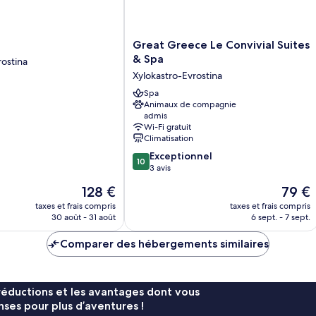
Great
Great Greece Le Convivial Suites
Greece
& Spa
rostina
Le
Xylokastro-Evrostina
Convivial
Suites
Spa
Animaux de compagnie
&
admis
Spa
Wi-Fi gratuit
Xylokastro-
Climatisation
Evrostina
10.0
Exceptionnel
10
sur
3 avis
10,
Le
Le
128 €
79 €
Exceptionnel,
nouveau
nouvea
3 avis
taxes et frais compris
taxes et frais compris
prix
prix
30 août - 31 août
6 sept. - 7 sept.
est
est
de
de
Comparer des hébergements similaires
128 €
79 €
réductions et les avantages dont vous
ses pour plus d’aventures !