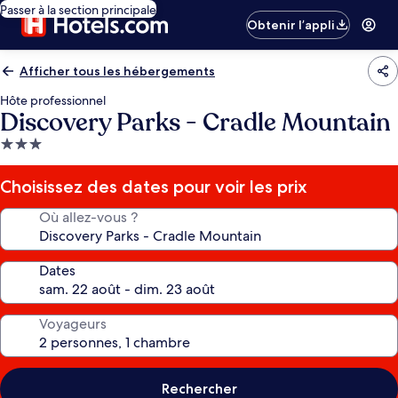
Passer à la section principale
Obtenir l’appli
Afficher tous les hébergements
Hôte professionnel
Discovery Parks - Cradle Mountain
Hébergement
3.0 étoiles
Choisissez des dates pour voir les prix
Où allez-vous ?
Dates
Voyageurs
Rechercher