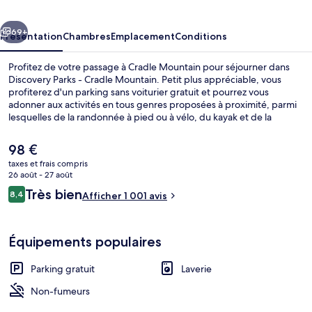
Cradle
cédent
Suivant
Mountain
69+
Présentation
Chambres
Emplacement
Conditions
Profitez de votre passage à Cradle Mountain pour séjourner dans
Discovery Parks - Cradle Mountain. Petit plus appréciable, vous
profiterez d'un parking sans voiturier gratuit et pourrez vous
adonner aux activités en tous genres proposées à proximité, parmi
lesquelles de la randonnée à pied ou à vélo, du kayak et de la
randonnée en VTT. Parmi les autres petits avantages de cet
hébergement figurent un snack-bar/une épicerie fine et un jardin.
Le
98 €
Le personnel attentionné et l'emplacement remportent un franc
prix
taxes et frais compris
succès auprès des autres voyageurs.
actuel
26 août - 27 août
Chalet Confort | Rideaux occultants, d
est
Avis
Très bien
8,4
Afficher 1 001 avis
de
8,4 sur 10
voyageurs
98 €.
Équipements populaires
Parking gratuit
Laverie
Non-fumeurs