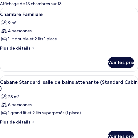
pour
Affichage de 13 chambres sur 13
les
Afficher
Une cabane rustique avec une façade e
5
Chambre Familiale
chambres
toutes
9 m²
les
4 personnes
photos
pour
1 lit double et 2 lits 1 place
ce
Plus
Plus de détails
type
de
détails
de
Voir les prix
sur
chambre :
le
Chambre
type
Afficher
Une cabane en bois avec un toit en mé
6
Familiale
de
Cabane Standard, salle de bains attenante (Standard Cabin
toutes
chambre
)
Chambre
les
28 m²
Familiale
photos
6 personnes
pour
1 grand lit et 2 lits superposés (1 place)
ce
type
Plus
Plus de détails
de
de
détails
chambre :
Voir les prix