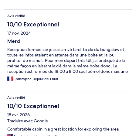
Avis vérifié
10/10 Exceptionnel
17 nov. 2024
Merci
Réception fermée car je suis arrivé tard. La clé du bungalow et
toute les infos étaient en attente dans une boîte et j ai pu
profiter de ma nuit. Pour mon départ très tôt j ai pratiqué de la
même façon en laissant la clé dans la même boîte donc . La
réception est fermée de 18:00 à 8:00 seul bémol donc mais une
solution a été proposé. À 3 mn du départ des courses de Cradle
Christophe, séjour de 1 nuit
mountains. Je recommande .
Avis vérifié
10/10 Exceptionnel
18 avr. 2026
Traduire avec Google
Comfortable cabin in a great location for exploring the area