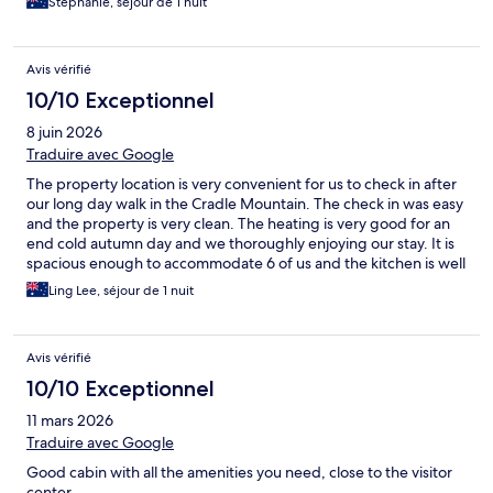
Stephanie, séjour de 1 nuit
Avis vérifié
10/10 Exceptionnel
8 juin 2026
Traduire avec Google
The property location is very convenient for us to check in after
our long day walk in the Cradle Mountain. The check in was easy
and the property is very clean. The heating is very good for an
end cold autumn day and we thoroughly enjoying our stay. It is
spacious enough to accommodate 6 of us and the kitchen is well
equipped for us to prepare our dinner. We thoroughly love this
Ling Lee, séjour de 1 nuit
property and will book again when we arrange our next trip.
Avis vérifié
10/10 Exceptionnel
11 mars 2026
Traduire avec Google
Good cabin with all the amenities you need, close to the visitor
center