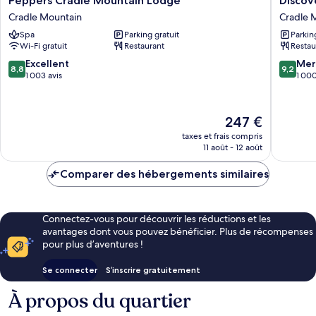
Peppers Cradle Mountain Lodge
Discov
Cradle
Resorts
Cradle Mountain
Cradle 
Mountain
–
Spa
Parking gratuit
Parkin
Lodge
Cradle
Wi-Fi gratuit
Restaurant
Restau
Cradle
Mountai
Mountain
Cradle
8.8
9.2
Excellent
Mer
8,8
9,2
Mountai
sur
sur
1 003 avis
1 000
10,
10,
Excellent,
Merveill
1 003 avis
1 000 av
Le
247 €
nouveau
taxes et frais compris
prix
11 août - 12 août
est
de
Comparer des hébergements similaires
247 €
Connectez-vous pour découvrir les réductions et les
avantages dont vous pouvez bénéficier. Plus de récompenses
pour plus d’aventures !
Se connecter
S’inscrire gratuitement
À propos du quartier