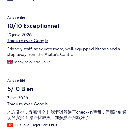
Avis vérifié
10/10 Exceptionnel
19 janv. 2026
Traduire avec Google
Friendly staff, adequate room, well-equipped kitchen and a
step away from the Visitor's Centre.
Jenny, séjour de 1 nuit
Avis vérifié
6/10 Bien
7 avr. 2026
Traduire avec Google
地方雖小，五臟俱全！ 我們雖然過了check-in時間，但都得到適
切的安排！ 沿路比較黑，加多點路燈就好了！
Pui Ki hildi, séjour de 1 nuit