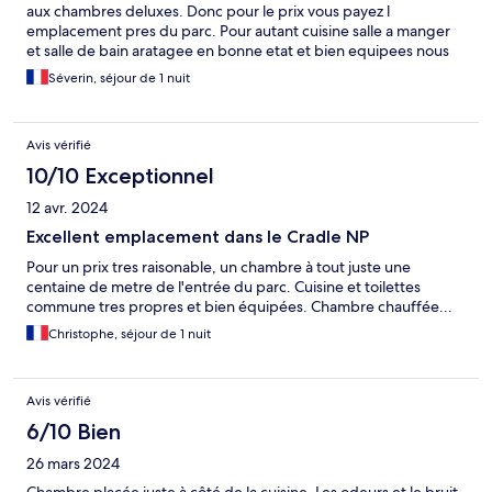
aux chambres deluxes. Donc pour le prix vous payez l
emplacement pres du parc. Pour autant cuisine salle a manger
et salle de bain aratagee en bonne etat et bien equipees nous
avons tout de meme passe un bon moment
Séverin, séjour de 1 nuit
Avis vérifié
10/10 Exceptionnel
12 avr. 2024
Excellent emplacement dans le Cradle NP
Pour un prix tres raisonable, un chambre à tout juste une
centaine de metre de l'entrée du parc. Cuisine et toilettes
commune tres propres et bien équipées. Chambre chauffée...
Christophe, séjour de 1 nuit
Avis vérifié
6/10 Bien
26 mars 2024