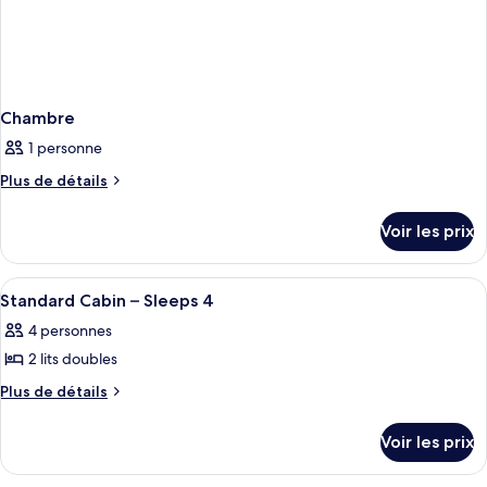
Chambre
1 personne
Plus
Plus de détails
de
détails
Voir les prix
sur
le
type
Afficher
Une chambre à coucher avec un lit, deu
5
de
Standard Cabin – Sleeps 4
toutes
chambre
4 personnes
Chambre
les
2 lits doubles
photos
pour
Plus
Plus de détails
de
ce
détails
type
Voir les prix
sur
de
le