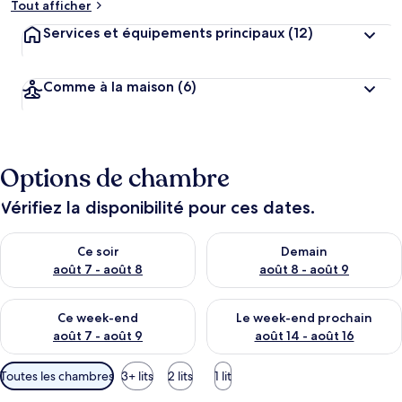
Tout afficher
Services et équipements principaux
(12)
Comme à la maison
(6)
Options de chambre
Vérifiez la disponibilité pour ces dates.
Vérifier la disponibilité pour ce soir août 7 - août 8
Vérifier la disponibilité pour 
Ce soir
Demain
août 7 - août 8
août 8 - août 9
Vérifier la disponibilité pour ce week-end août 7 - août 9
Vérifier la disponibilité pour 
Ce week-end
Le week-end prochain
août 7 - août 9
août 14 - août 16
Filtres
Toutes les chambres
3+ lits
2 lits
1 lit
disponibles