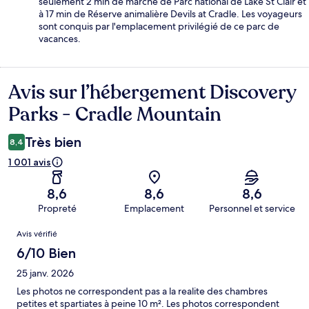
seulement 2 min de marche de Parc national de Lake St Clair et
à 17 min de Réserve animalière Devils at Cradle. Les voyageurs
sont conquis par l'emplacement privilégié de ce parc de
vacances.
Avis sur l’hébergement Discovery
Avis
Parks - Cradle Mountain
Très bien
8,4
1 001 avis
8,6
8,6
8,6
Propreté
Emplacement
Personnel et service
Avis
Avis vérifié
6/10 Bien
25 janv. 2026
Les photos ne correspondent pas a la realite des chambres
petites et spartiates à peine 10 m². Les photos correspondent