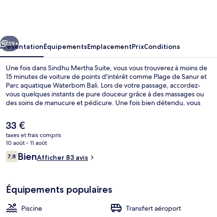
Mertha
Suite
cédent
Suivant
39+
Présentation
Équipements
Emplacement
Prix
Conditions
Une fois dans Sindhu Mertha Suite, vous vous trouverez à moins de
15 minutes de voiture de points d'intérêt comme Plage de Sanur et
Parc aquatique Waterbom Bali. Lors de votre passage, accordez-
vous quelques instants de pure douceur grâce à des massages ou
des soins de manucure et pédicure. Une fois bien détendu, vous
savourerez d'autant mieux les délices qui vous attendent au
restaurant. Parmi les autres avantages de cette maison d'hôtes de
Le
33 €
style Art déco, on trouve une piscine extérieure, une terrasse et un
prix
taxes et frais compris
jardin, l'idéal pour des vacances sans soucis.
actuel
10 août - 11 août
Terrasse/Patio
est
Avis
Bien
7,8
Afficher 83 avis
de
7,8 sur 10
voyageurs
33 €.
Équipements populaires
Piscine
Transfert aéroport