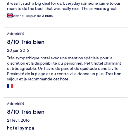
it wasn’t such a big deal for us. Everyday someone came to our
room to do the bed- that was really nice. The service is great
and the stuff helpful. Keep in mind that the offer with breakfast
Gabriel, séjour de 3 nuits
is not with a breakfast Buffet. The staff member offered us to
do scrambled egg next morning when I mentioned that we
should have a breakfast- we never tried this option. In the area,
Avis vérifié
3 min walking distance away is a nice place to have lunch so that
wasn’t also a big deal for us.
8/10 Très bien
20 juin 2016
Très sympathique hotel avec une mention spéciale pour la
discrétion et la disponibilite du personnel. Petit hotel charmant
et très agréable. Un havre de paix et de quiétude dans la ville.
Proximité de la plage et du centre ville donne un plus. Tres bon
séjour et je recommande cet hotel.
Avis vérifié
8/10 Très bien
21 févr. 2016
hotel sympa