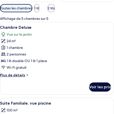
Filtres
Toutes les chambres
1 lit
2 lits
disponibles
pour
Affichage de 5 chambres sur 5
les
Afficher
Une chambre d’hôtel avec un grand lit,
13
Chambre Deluxe
chambres
toutes
Vue sur le jardin
les
24 m²
photos
pour
1 chambre
ce
2 personnes
type
1 lit double OU 1 lit 1 place
de
Wi-Fi gratuit
chambre :
Plus
Plus de détails
Chambre
de
Deluxe
détails
Voir les prix
sur
le
type
Afficher
Une chambre d’hôtel avec un grand lit,
8
de
Suite Familiale, vue piscine
toutes
chambre
100 m²
Chambre
les