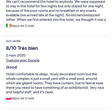
We can't recommend this hotel to anybody. We were supposed
to stay in this hotel for few nights but only stayed for one night,
because of the poor rooms and no breakfast or any snacks
available (we arrived late at the night). No kitchen/restaurant
either. When we first entered into this hotel, we thought it was a
wrong place because it looked so different from the photos on
Séjour de 2 nuits
internet. When we got the room, the room itself was spacious,
but the atmosphere was not good and it felt unsafe. The door
was broken and we couldn't lock the room. So we needed to
Avis vérifié
change the room, which they happily did. It was bigger suite,
but that room was even filthier: towels were dirty, bathroom was
8/10 Très bien
filthy and there was bird's poop everywhere. The only nice thing
2 mars 2020
in this place was small pool and enough friendly staff (two men),
who helped us to have a taxi for another place to stay.
Traduire avec Google
Good
Hotel comfortable to sleep, nicely decorated room but the
whole complex is just a small yard with a small pool, around
which are glazed rooms. They have curtains, but to feel at ease
there you need to have something of an exhibitionist. Very nice
and helpful staff, and it's clean.
Séjour de 3 nuits