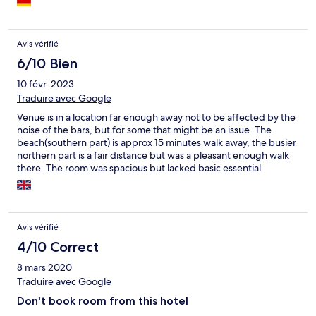
unseres Familienzimmers lief auch etwas. Die Zimmer sind sehr
groß, es gibt genug Möglichkeiten, Dinge und Klamotten zu
verstauen. Frühstück war bei uns inklusive: Omelett, Toast,
Avis vérifié
Obst, Getränk. Gut. Viel mehr Auswahl gab es allerdings nicht.
Als Familienzimmer war es mit Küche beschrieben. Die Küche ist
6/10 Bien
da, allerdings sind die Schränke leer, kein Geschirr, keine Töpfe,
10 févr. 2023
etc... . Geschirr haben wir zwar immer auf Anfrage bekommen
Traduire avec Google
und es wurde benutzt wieder mitgenommen, aber die Küche
als solche haben wir nicht genutzt. Das Personal hat uns auch mit
Venue is in a location far enough away not to be affected by the
Guides, Transfer und Tipps geholfen und war stets verfügbar
noise of the bars, but for some that might be an issue. The
und freundlich.
beach(southern part) is approx 15 minutes walk away, the busier
northern part is a fair distance but was a pleasant enough walk
there. The room was spacious but lacked basic essential
maintenance. There were stickers in the bathroom insecure with
exposed wires, shower head was blocked so didn’t spray too
well, multiple light bulbs not working lock on door was difficult
to operate. Breakfast was just awful, on offer was - scrambled
Avis vérifié
eggs, fried eggs, noodles ( instant ones) with fried egg, tea or
coffee.
4/10 Correct
8 mars 2020
Traduire avec Google
Don't book room from this hotel