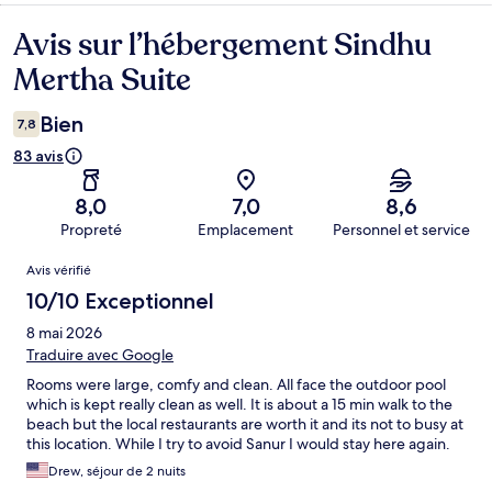
Avis sur l’hébergement Sindhu
Avis
Mertha Suite
Bien
7,8
83 avis
8,0
7,0
8,6
Propreté
Emplacement
Personnel et service
Avis
Avis vérifié
10/10 Exceptionnel
8 mai 2026
Traduire avec Google
Rooms were large, comfy and clean. All face the outdoor pool
which is kept really clean as well. It is about a 15 min walk to the
beach but the local restaurants are worth it and its not to busy at
this location. While I try to avoid Sanur I would stay here again.
Drew, séjour de 2 nuits