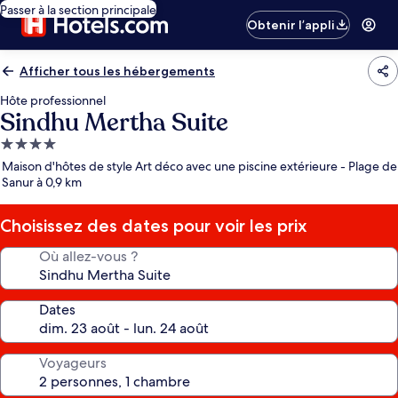
Passer à la section principale
Obtenir l’appli
Afficher tous les hébergements
Hôte professionnel
Sindhu Mertha Suite
Hébergement
4.0 étoiles
Maison d'hôtes de style Art déco avec une piscine extérieure - Plage de
Sanur à 0,9 km
Choisissez des dates pour voir les prix
Où allez-vous ?
Dates
Voyageurs