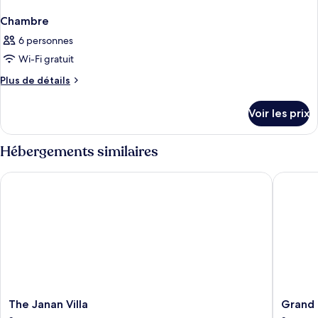
Chambre
6 personnes
Wi-Fi gratuit
Plus
Plus de détails
de
détails
Voir les prix
sur
le
type
Hébergements similaires
de
chambre
The Janan Villa
Grand Pa
Chambre
The
Grand
The Janan Villa
Grand 
Janan
Palace