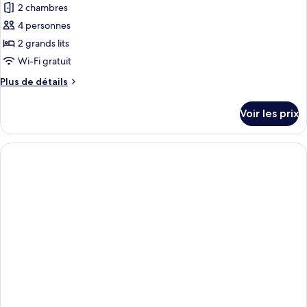
Deluxe
2 chambres
photos
pour
4 personnes
ce
2 grands lits
type
Wi-Fi gratuit
de
Plus
Plus de détails
chambre :
de
Suite
détails
Voir les prix
sur
Familiale,
le
vue
type
piscine
de
chambre
Suite
Familiale,
vue
piscine