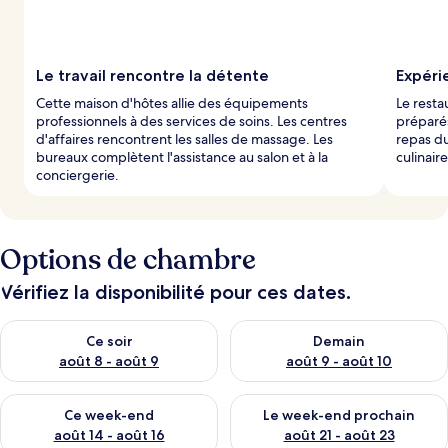
Le travail rencontre la détente
Expéri
Cette maison d'hôtes allie des équipements
Le resta
professionnels à des services de soins. Les centres
préparé
d'affaires rencontrent les salles de massage. Les
repas du
bureaux complètent l'assistance au salon et à la
culinair
conciergerie.
Options de chambre
Vérifiez la disponibilité pour ces dates.
Vérifier la disponibilité pour ce soir août 8 - août 9
Vérifier la disponibilité pour 
Ce soir
Demain
août 8 - août 9
août 9 - août 10
Vérifier la disponibilité pour ce week-end août 14 - août 16
Vérifier la disponibilité pour
Ce week-end
Le week-end prochain
août 14 - août 16
août 21 - août 23