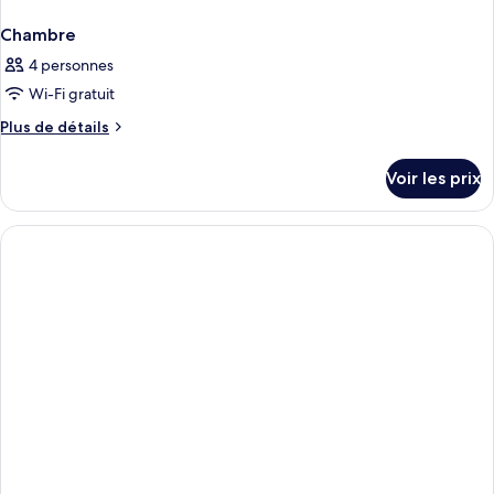
Chambre
4 personnes
Wi-Fi gratuit
Plus
Plus de détails
de
détails
Voir les prix
sur
le
type
de
chambre
Chambre