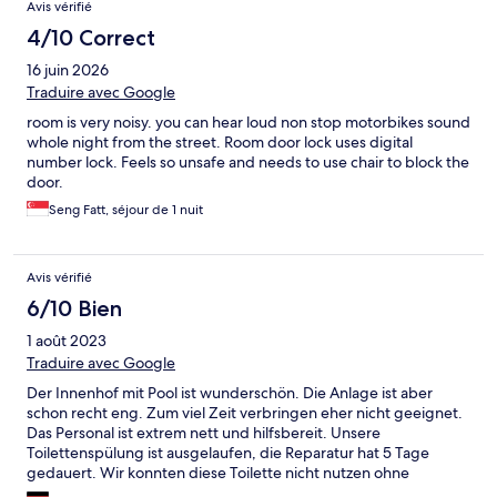
Avis vérifié
4/10 Correct
16 juin 2026
Traduire avec Google
room is very noisy. you can hear loud non stop motorbikes sound
whole night from the street. Room door lock uses digital
number lock. Feels so unsafe and needs to use chair to block the
door.
Seng Fatt, séjour de 1 nuit
Avis vérifié
6/10 Bien
1 août 2023
Traduire avec Google
Der Innenhof mit Pool ist wunderschön. Die Anlage ist aber
schon recht eng. Zum viel Zeit verbringen eher nicht geeignet.
Das Personal ist extrem nett und hilfsbereit. Unsere
Toilettenspülung ist ausgelaufen, die Reparatur hat 5 Tage
gedauert. Wir konnten diese Toilette nicht nutzen ohne
jedesmal das Bad unter Wasser zu setzen. Die zweite Toilette