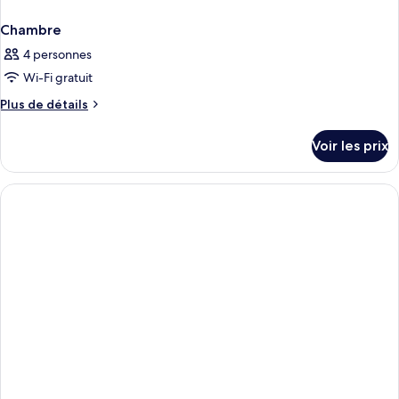
Chambre
4 personnes
Wi-Fi gratuit
Plus
Plus de détails
de
détails
Voir les prix
sur
le
type
de
chambre
Chambre