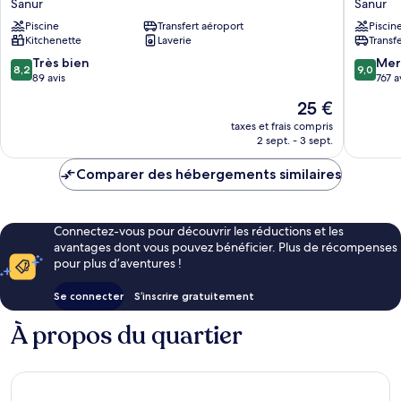
Sanur
Sanur
Villa
Hotel
Piscine
Transfert aéroport
Piscin
Sanur
Sanur
Kitchenette
Laverie
Transf
-
Bali
8.2
9.0
Très bien
Mer
8,2
9,0
Sanur
sur
sur
89 avis
767 a
10,
10,
Le
25 €
Très
Merveill
nouveau
bien,
767 avis
taxes et frais compris
prix
2 sept. - 3 sept.
89 avis
est
de
Comparer des hébergements similaires
25 €
Connectez-vous pour découvrir les réductions et les
avantages dont vous pouvez bénéficier. Plus de récompenses
pour plus d’aventures !
Se connecter
S’inscrire gratuitement
À propos du quartier