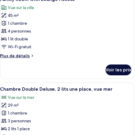
toutes
lit,
chambre
Vue sur la ville
Chambre
les
vue
Deluxe,
45 m²
photos
mer
1
pour
1 chambre
très
ce
grand
4 personnes
lit,
type
1 lit double
vue
de
Wi-Fi gratuit
mer
chambre :
Plus
Plus de détails
Family
de
Room
détails
Voir les prix
with
sur
le
Lounge
type
Afficher
Une chambre d’hôtel avec deux lits, un
Access
6
de
Chambre Double Deluxe, 2 lits une place, vue mer
toutes
chambre
Vue sur la mer
Family
les
Room
29 m²
photos
with
pour
1 chambre
Lounge
ce
Access
3 personnes
type
2 lits 1 place
de