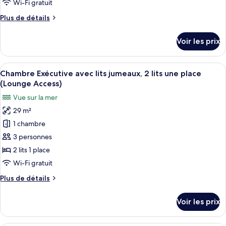
Wi-Fi gratuit
chambre :
Plus
Plus de détails
Chambre
de
Double
détails
Voir les prix
Deluxe,
sur
le
2
type
Afficher
Une chambre d’hôtel avec deux lits, un
lits
12
de
Chambre Exécutive avec lits jumeaux, 2 lits une place
toutes
une
chambre
(Lounge Access)
Chambre
les
place,
Vue sur la mer
Double
photos
vue
Deluxe,
29 m²
pour
mer
2
1 chambre
ce
lits
une
type
3 personnes
place,
de
2 lits 1 place
vue
chambre :
mer
Wi-Fi gratuit
Chambre
Plus
Plus de détails
Exécutive
de
avec
détails
Voir les prix
sur
lits
le
jumeaux,
type