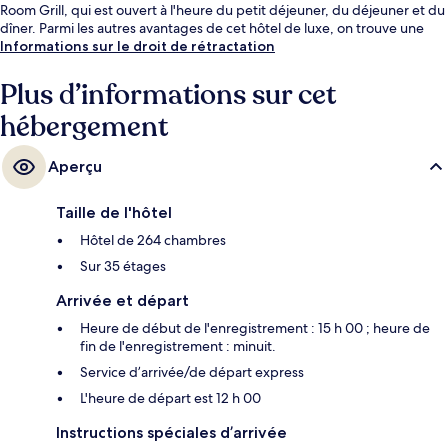
Room Grill, qui est ouvert à l'heure du petit déjeuner, du déjeuner et du
dîner. Parmi les autres avantages de cet hôtel de luxe, on trouve une
piscine couverte, un bar / salon et un centre de remise en forme, l'idéal
Informations sur le droit de rétractation
pour des vacances sans soucis. Les autres voyageurs ne disent que du
bien en ce qui concerne le personnel attentionné. Les transports publics
Plus d’informations sur cet
se situent à une courte distance à pied : Station de métro Şişli est à 6
hébergement
min et Station de métro Caglayan, à 14 min.
Aperçu
Taille de l'hôtel
Hôtel de 264 chambres
Sur 35 étages
Arrivée et départ
Heure de début de l'enregistrement : 15 h 00 ; heure de
fin de l'enregistrement : minuit.
Service d’arrivée/de départ express
L'heure de départ est 12 h 00
Instructions spéciales d’arrivée