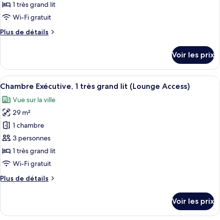
type
1 très grand lit
de
Wi-Fi gratuit
chambre :
Plus
Plus de détails
Executive
de
Room,
détails
Voir les prix
1
sur
le
King
type
Afficher
Une chambre d’hôtel moderne dotée d’un
Bed
14
de
Chambre Exécutive, 1 très grand lit (Lounge Access)
toutes
(Lounge
chambre
Vue sur la ville
Executive
les
Access)
Room,
29 m²
photos
1
pour
1 chambre
King
ce
Bed
3 personnes
(Lounge
type
1 très grand lit
Access)
de
Wi-Fi gratuit
chambre :
Plus
Plus de détails
Chambre
de
Exécutive,
détails
Voir les prix
1
sur
le
très