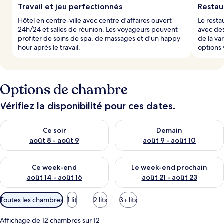
Travail et jeu perfectionnés
Restau
Hôtel en centre-ville avec centre d'affaires ouvert
Le resta
24h/24 et salles de réunion. Les voyageurs peuvent
avec des
profiter de soins de spa, de massages et d'un happy
de la va
hour après le travail.
options 
Options de chambre
Vérifiez la disponibilité pour ces dates.
Vérifier la disponibilité pour ce soir août 8 - août 9
Vérifier la disponibilité pour 
Ce soir
Demain
août 8 - août 9
août 9 - août 10
Vérifier la disponibilité pour ce week-end août 14 - août 16
Vérifier la disponibilité pour
Ce week-end
Le week-end prochain
août 14 - août 16
août 21 - août 23
Filtres
Toutes les chambres
1 lit
2 lits
3+ lits
disponibles
pour
Affichage de 12 chambres sur 12