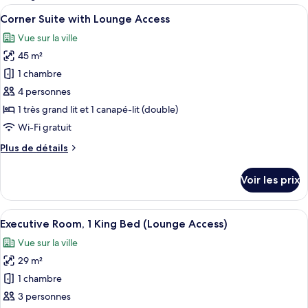
les
Afficher
Une chambre d’hôtel avec un grand lit,
20
Corner Suite with Lounge Access
chambres
toutes
Vue sur la ville
les
45 m²
photos
pour
1 chambre
ce
4 personnes
type
1 très grand lit et 1 canapé-lit (double)
de
Wi-Fi gratuit
chambre :
Plus
Plus de détails
Corner
de
Suite
détails
Voir les prix
with
sur
le
Lounge
type
Afficher
Une chambre d’hôtel avec un grand lit,
Access
20
de
Executive Room, 1 King Bed (Lounge Access)
toutes
chambre
Vue sur la ville
Corner
les
Suite
29 m²
photos
with
pour
1 chambre
Lounge
ce
Access
3 personnes