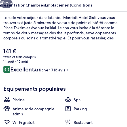
174+
Présentation
Chambres
Emplacement
Conditions
Lors de votre séjour dans Istanbul Marriott Hotel Sisli, vous vous
trouverez à juste 5 minutes de voiture de points d'intérêt comme
Place Taksim et Avenue Istiklal. Le spa vous invite à la détente le
temps de doux massages des tissus profonds, enveloppements
corporels ou soins d'aromathérapie. Et pour vous rassasier, des
spécialités Cuisine locale et internationale vous sont servies à
l'établissement The Dish Room Grill, qui est ouvert à l'heure du petit
Le
141 €
déjeuner, du déjeuner et du dîner. Parmi les autres avantages de
prix
taxes et frais compris
cet hôtel de luxe, on trouve une piscine couverte, un bar / salon et
actuel
14 août - 15 août
un centre de remise en forme, l'idéal pour des vacances sans soucis.
Draps en coton égyptien, literie de qu
est
Avis
Les autres voyageurs ne disent que du bien en ce qui concerne le
Excellent
8,8
Afficher 713 avis
de
8,8 sur 10
personnel attentionné. Les transports publics se situent à une
voyageurs
141 €.
courte distance à pied : Station de métro Şişli est à 6 min et Station
de métro Caglayan, à 14 min.
Équipements populaires
Piscine
Spa
Animaux de compagnie
Parking
admis
Wi-Fi gratuit
Restaurant