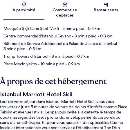
Carte
À proximité
Comment se
Restaurants
déplacer
Mosquée Şişli Cami Şerifi Vakfı
- 3 min à pied
- 0.3 km
Centre commercial d'Istanbul Cevahir
- 3 min à pied
- 0.3 km
Bâtiment de Service Additionnel du Palais de Justice d'Istanbul
-
5 min à pied
- 0.5 km
Trump Towers d'Istanbul
- 8 min à pied
- 0.7 km
Place Mecidiyekoy
- 10 min à pied
- 0.9 km
À propos de cet hébergement
Istanbul Marriott Hotel Sisli
Lors de votre séjour dans Istanbul Marriott Hotel Sisli, vous vous
trouverez à juste 5 minutes de voiture de points d'intérêt comme Place
Taksim et Avenue Istiklal. Le spa vous invite à la détente le temps de
doux massages des tissus profonds, enveloppements corporels ou
soins d'aromathérapie. Et pour vous rassasier, des spécialités Cuisine
locale et internationale vous sont servies à l'établissement The Dish