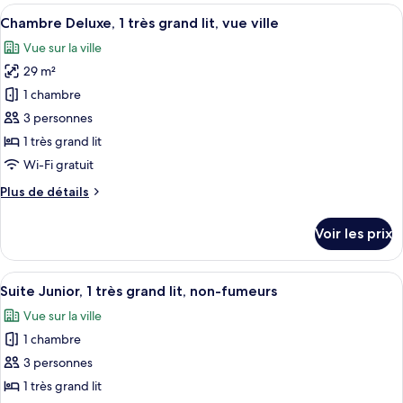
type
Afficher
Une chambre d’hôtel dotée d’un grand li
grand
6
de
Chambre Deluxe, 1 très grand lit, vue ville
toutes
lit
chambre
Vue sur la ville
Chambre
les
(Lounge
Exécutive,
29 m²
photos
Access)
1
pour
1 chambre
très
ce
grand
3 personnes
lit
type
1 très grand lit
(Lounge
de
Wi-Fi gratuit
Access)
chambre :
Plus
Plus de détails
Chambre
de
Deluxe,
détails
Voir les prix
1
sur
le
très
type
Afficher
Une chambre d’hôtel avec un grand lit, 
grand
11
de
Suite Junior, 1 très grand lit, non-fumeurs
toutes
lit,
chambre
Vue sur la ville
Chambre
les
vue
Deluxe,
1 chambre
photos
ville
1
pour
3 personnes
très
ce
grand
1 très grand lit
lit,