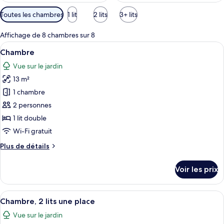
Filtres
Toutes les chambres
1 lit
2 lits
3+ lits
disponibles
pour
Affichage de 8 chambres sur 8
les
Afficher
Une chambre d’hôtel comprenant un lit,
9
Chambre
chambres
toutes
Vue sur le jardin
les
13 m²
photos
pour
1 chambre
ce
2 personnes
type
1 lit double
de
Wi-Fi gratuit
chambre :
Plus
Plus de détails
Chambre
de
détails
Voir les prix
sur
le
type
Afficher
Une chambre d’hôtel avec deux lits, u
5
de
Chambre, 2 lits une place
toutes
chambre
Vue sur le jardin
Chambre
les