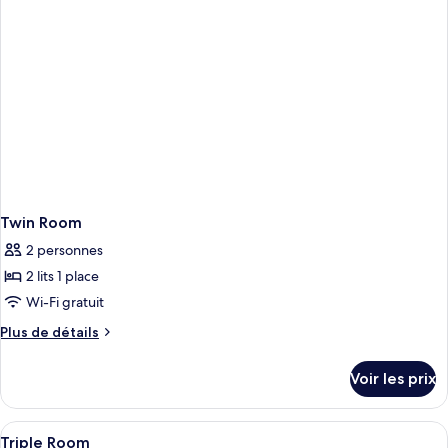
Double
Room
Twin Room
2 personnes
2 lits 1 place
Wi-Fi gratuit
Plus
Plus de détails
de
détails
Voir les prix
sur
le
type
Afficher
Un lit avec une literie blanche et une tê
1
de
Triple Room