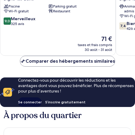
Refuge
les
Piscine
Parking gratuit
Anima
des
Bains
Wi-Fi gratuit
Restaurant
admis
Sources
Digne-
Wi-Fi 
Digne-
les-
9.0
Merveilleux
9,0
7.4
les-
Bains
Bie
sur
325 avis
7,4
sur
Bains
426 a
10,
10,
Merveilleux,
Le
71 €
Bien,
325 avis
nouveau
426 avis
taxes et frais compris
prix
30 août - 31 août
est
de
Comparer des hébergements similaires
71 €
Connectez-vous pour découvrir les réductions et les
avantages dont vous pouvez bénéficier. Plus de récompenses
pour plus d’aventures !
Se connecter
S’inscrire gratuitement
À propos du quartier