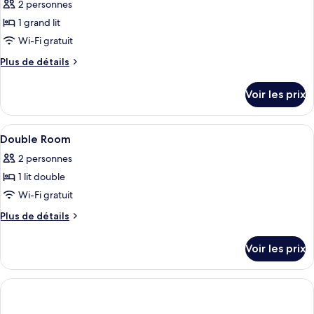
2 personnes
photos
pour
1 grand lit
ce
Wi-Fi gratuit
type
Plus
Plus de détails
de
de
chambre :
détails
Voir les prix
sur
Chambre
le
Double
type
Afficher
Un lit avec une literie blanche et une 
Supérieure
1
de
Double Room
toutes
chambre
2 personnes
Chambre
les
Double
1 lit double
photos
Supérieure
pour
Wi-Fi gratuit
ce
Plus
Plus de détails
type
de
détails
de
Voir les prix
sur
chambre :
le
Double
type
Room
de
chambre