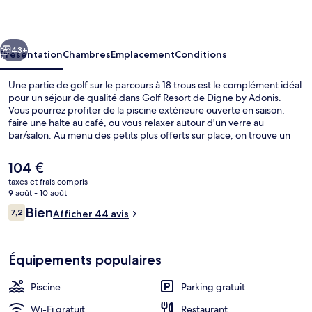
de
Digne
cédent
Suivant
by
43+
Présentation
Chambres
Emplacement
Conditions
Adonis
Une partie de golf sur le parcours à 18 trous est le complément idéal
pour un séjour de qualité dans Golf Resort de Digne by Adonis.
Vous pourrez profiter de la piscine extérieure ouverte en saison,
faire une halte au café, ou vous relaxer autour d'un verre au
bar/salon. Au menu des petits plus offerts sur place, on trouve un
snack-bar/une épicerie fine, une terrasse et un jardin. Sympa non ?
Le
104 €
prix
taxes et frais compris
actuel
9 août - 10 août
Réception
est
Avis
Bien
7,2
Afficher 44 avis
de
7,2 sur 10
voyageurs
104 €.
Équipements populaires
Piscine
Parking gratuit
Wi-Fi gratuit
Restaurant