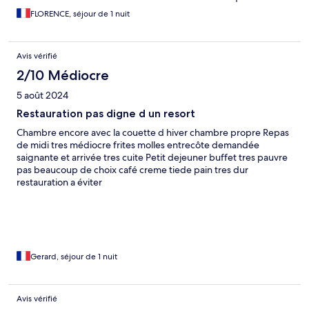
l'înteret de s'arrêter
FLORENCE, séjour de 1 nuit
Avis vérifié
2/10 Médiocre
5 août 2024
Restauration pas digne d un resort
Chambre encore avec la couette d hiver chambre propre Repas
de midi tres médiocre frites molles entrecôte demandée
saignante et arrivée tres cuite Petit dejeuner buffet tres pauvre
pas beaucoup de choix café creme tiede pain tres dur
restauration a éviter
Gerard, séjour de 1 nuit
Avis vérifié