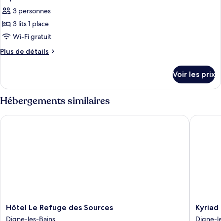
toutes
chambre
3 personnes
Twin
les
Room
3 lits 1 place
photos
pour
Wi-Fi gratuit
ce
Plus
Plus de détails
type
de
détails
de
Voir les prix
sur
chambre :
le
Triple
type
Hébergements similaires
Room
de
chambre
Hôtel Le Refuge des Sources
Kyriad Di
Triple
Room
Hôtel
Kyriad
Hôtel Le Refuge des Sources
Kyriad 
Le
Digne
Digne-les-Bains
Digne-l