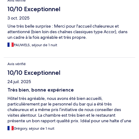
Avis vérifié
10/10 Exceptionnel
3 oct. 2025
Une très belle surprise : Merci pour l'accueil chaleureux et
attentionné (bien loin des chaînes classiques type Accor), dans
un cadre à la fois agréable et très propre.
PAUWELS, séjour de 1 nuit
Avis vérifié
10/10 Exceptionnel
24 juil. 2025
Très bien, bonne expérience
Hôtel très agréable, nous avons été bien accueilli,
particulièrement par le personnel du bar qui a été très
chaleureux et a même pris l’initiative de nous conseiller des
visites alentour. La chambre est très bien et le restaurant
présente un bon rapport qualité prix. Idéal pour une halte d’une
nuit comme nous, ou pour une initiation au golf.
Grégory, séjour de 1 nuit