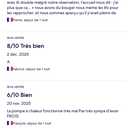
avec lit double malgré notre réservation, l’accueil nous dit : j’ai
plus que ca… » nous avons du bouger nous meme les lits pour
les rapprocher, et nous sommes aperçu qu’il y’avait pleins de
cochonneries sous les lits ( touffes de cheveux, sauterelles
Pierre, séjour de 1 nuit
mortes, araignées, feuilles et poussières. ( voir photos). De plus,
la chambre est loin d’être propre: moustiques écrasé sur le mur,
plusieurs araignées au plafond, carrelage cassé À plusieurs
Avis vérifié
endroits et coupant. Sinon, les points positifs : la piscine est
génial et immense, propre et très bien équipé en transat. Le
8/10 Très bien
restaurant, cuisine soigné est très bien préparé, et le cadre est
2 déc. 2025
plutôt joli.
A
Fabrice, séjour de 1 nuit
Avis vérifié
6/10 Bien
20 nov. 2025
La pompe à chaleur fonctionne très mal Pas très sympa d’avoir
FROID
François, séjour de 1 nuit