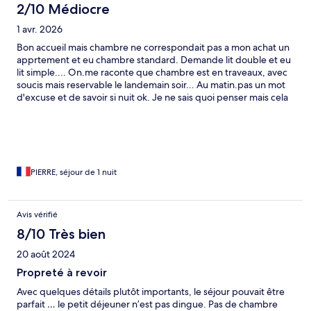
2/10 Médiocre
1 avr. 2026
Bon accueil mais chambre ne correspondait pas a mon achat un
apprtement et eu chambre standard. Demande lit double et eu
lit simple.... On.me raconte que chambre est en traveaux, avec
soucis mais reservable le landemain soir... Au matin.pas un mot
d'excuse et de savoir si nuit ok. Je ne sais quoi penser mais cela
resemble a du foutage de gueule organisé car le prix de ma
cellule est resté au prix de l'appartement. On me propose le pdj
mais je ne le prend jamais. Detail, pour profiter de ma terrasse et
pour ouvrir la fenetre, obligé de pousser le lit. Je comprend la
note de 7 au final sur le site. Le somun on vous prend 100e en
deposit pour le cas ou .... et l inverse ce produit.
PIERRE, séjour de 1 nuit
Avis vérifié
8/10 Très bien
20 août 2024
Propreté à revoir
Avec quelques détails plutôt importants, le séjour pouvait être
parfait … le petit déjeuner n’est pas dingue. Pas de chambre