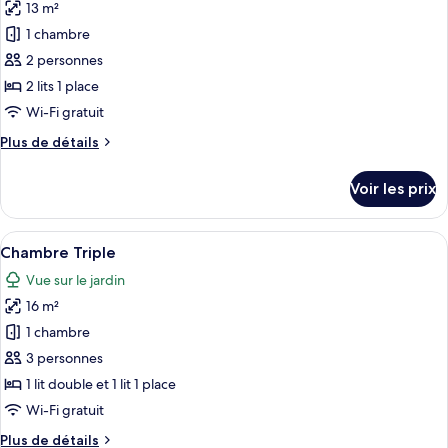
13 m²
photos
pour
1 chambre
ce
2 personnes
type
2 lits 1 place
de
Wi-Fi gratuit
chambre :
Plus
Plus de détails
Chambre,
de
2
détails
Voir les prix
lits
sur
le
une
type
Afficher
Une pièce avec deux lits, une fenêtre, 
place
7
de
Chambre Triple
toutes
chambre
Vue sur le jardin
Chambre,
les
2
16 m²
photos
lits
pour
1 chambre
une
ce
place
3 personnes
type
1 lit double et 1 lit 1 place
de
Wi-Fi gratuit
chambre :
Plus
Plus de détails