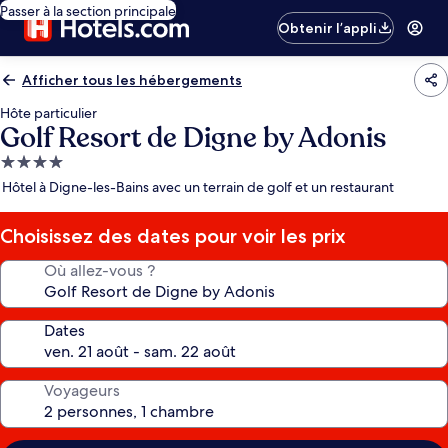
Passer à la section principale
Obtenir l’appli
Afficher tous les hébergements
Hôte particulier
Golf Resort de Digne by Adonis
Hébergement
4.0 étoiles
Hôtel à Digne-les-Bains avec un terrain de golf et un restaurant
Choisissez des dates pour voir les prix
Où allez-vous ?
Dates
Voyageurs