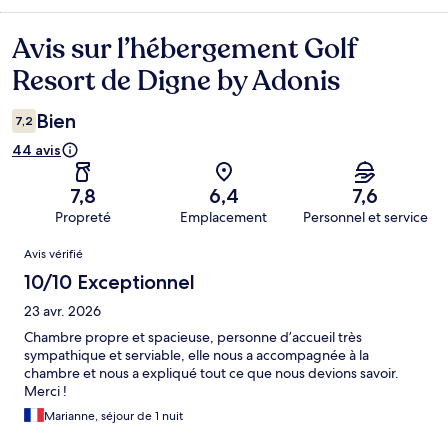
Avis sur l’hébergement Golf
Avis
Resort de Digne by Adonis
Bien
7,2
44 avis
7,8
6,4
7,6
Propreté
Emplacement
Personnel et service
Avis
Avis vérifié
10/10 Exceptionnel
23 avr. 2026
Chambre propre et spacieuse, personne d’accueil très
sympathique et serviable, elle nous a accompagnée à la
chambre et nous a expliqué tout ce que nous devions savoir.
Merci !
Marianne, séjour de 1 nuit