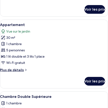
Chambre
de
Triple
détails
Voir les prix
sur
le
type
Afficher
Une pièce avec deux lits, une fenêtre, 
7
de
Appartement
toutes
chambre
Vue sur le jardin
Chambre
les
Triple
30 m²
photos
pour
1 chambre
ce
5 personnes
type
1 lit double et 3 lits 1 place
de
Wi-Fi gratuit
chambre :
Plus
Plus de détails
Appartement
de
détails
Voir les prix
sur
le
type
Afficher
Un lit bien fait, recouvert d’un jeté n
5
de
Chambre Double Supérieure
toutes
chambre
1 chambre
Appartement
les