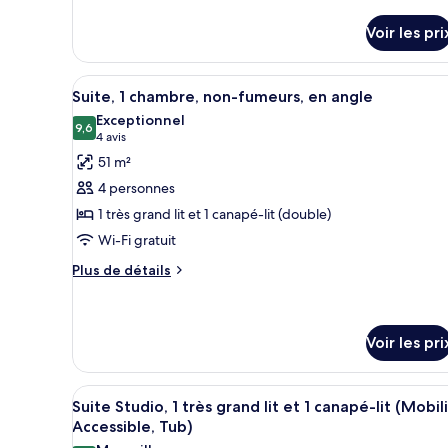
1
de
détails
chambre
Voir les pri
sur
le
type
Afficher
Une cuisine moderne dotée de m
5
de
Suite, 1 chambre, non-fumeurs, en angle
toutes
chambre
Exceptionnel
Suite,
les
9,6
9,6 sur 10
(4 avis)
4 avis
1
photos
51 m²
chambre
pour
4 personnes
ce
1 très grand lit et 1 canapé-lit (double)
type
Wi-Fi gratuit
de
chambre :
Plus
Plus de détails
de
Suite,
détails
1
sur
chambre,
le
Voir les pri
non-
type
de
fumeurs,
Afficher
Une chambre d’hôtel équipée d’
chambre
5
en
Suite Studio, 1 très grand lit et 1 canapé-lit (Mobil
Suite,
toutes
Accessible, Tub)
angle
1
les