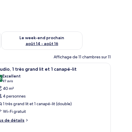
-end août 7 - août 9
Vérifier la disponibilité pour le week-end prochain août 14 - a
Le week-end prochain
août 14 - août 16
Affichage de 11 chambres sur 11
 tête de lit en bois, un téléviseur à écran plat et une grande fenêtre avec de
fficher
Une chambre d’hôtel équipée d’un lit, d’un bur
5
udio, 1 très grand lit et 1 canapé-lit
outes
Excellent
s
6
8,6 sur 10
(97 avis)
97 avis
hotos
40 m²
our
4 personnes
e
1 très grand lit et 1 canapé-lit (double)
ype
Wi-Fi gratuit
e
hambre :
us
us de détails
e
tudio,
tails