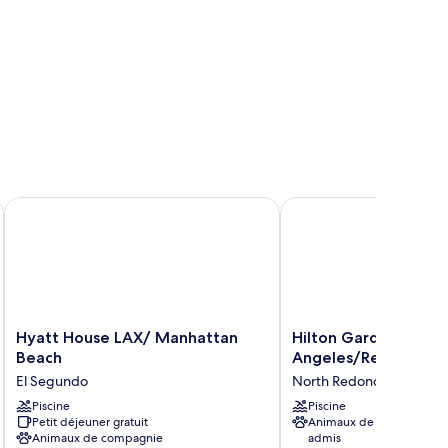
 South Bay
Hyatt House LAX/ Manhattan Beach
Hilton Garden Inn Los
Hyatt
Hilton
Hyatt House LAX/ Manhattan
Hilton Garden Inn Lo
House
Garden
Beach
Angeles/Redondo B
LAX/
Inn
El Segundo
North Redondo
Manhattan
Los
Beach
Piscine
Angeles/Redondo
Piscine
Petit déjeuner gratuit
Animaux de compagnie
El
Beach
Animaux de compagnie
admis
Segundo
North