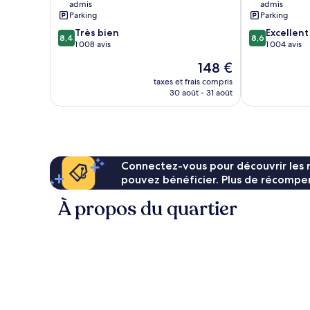
admis
admis
Beach
Delthorne
Parking
Parking
North
8.4
8.6
Très bien
Excellent
Redondo
8,4
8,6
sur
sur
1 008 avis
1 004 avis
10,
10,
Le
148 €
Très
Excellent,
nouveau
bien,
1 004 avis
taxes et frais compris
prix
30 août - 31 août
1 008 avis
est
de
148 €
Connectez-vous pour découvrir les 
pouvez bénéficier. Plus de récompen
À propos du quartier