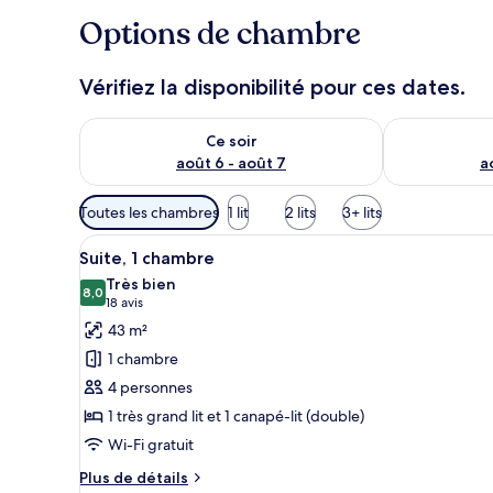
Options de chambre
Vérifiez la disponibilité pour ces dates.
Vérifier la disponibilité pour ce soir août 6 - août 7
Vérifier la di
Ce soir
août 6 - août 7
a
Filtres
Toutes les chambres
1 lit
2 lits
3+ lits
disponibles
Afficher
Une chambre d’hôtel équipée d’
pour
5
Suite, 1 chambre
toutes
les
Très bien
les
8,0
chambres
8,0 sur 10
(18 avis)
18 avis
photos
43 m²
pour
1 chambre
ce
4 personnes
type
1 très grand lit et 1 canapé-lit (double)
de
Wi-Fi gratuit
chambre :
Suite,
Plus
Plus de détails