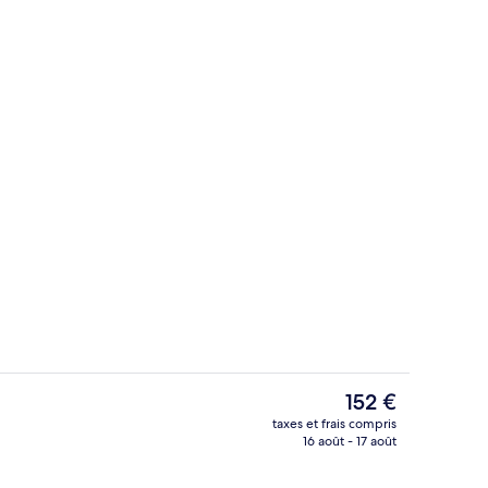
ieure, parasols de plage, chaises longues
Extérieur
Le
152 €
prix
taxes et frais compris
actuel
16 août - 17 août
1 chambre, coffres-forts dans les cha
est
de