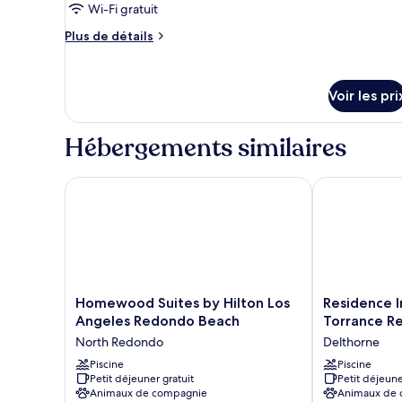
Wi-Fi gratuit
chambre :
canapé-
Suite,
lit
Plus
Plus de détails
(Mobility
1
de
Accessible,
détails
chambre
Tub)
sur
(Hearing
Voir les pri
le
Accessible)
type
de
Hébergements similaires
chambre
Suite,
1
Homewood Suites by Hilton Los Angeles Redondo 
Residence In
chambre
(Hearing
Accessible)
Homewood
Residence
Homewood Suites by Hilton Los
Residence I
Suites
Inn
Angeles Redondo Beach
Torrance R
by
By
North Redondo
Delthorne
Hilton
Marriott
Los
Piscine
Torrance
Piscine
Petit déjeuner gratuit
Petit déjeune
Angeles
Redondo
Animaux de compagnie
Animaux de
Redondo
Beach