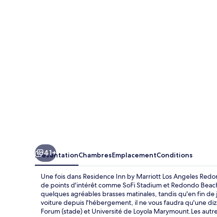
Inn
by
Marriott
Los
Angeles
Redondo
Beach
41+
Présentation
Chambres
Emplacement
Conditions
Une fois dans Residence Inn by Marriott Los Angeles Redo
de points d'intérêt comme SoFi Stadium et Redondo Beach P
quelques agréables brasses matinales, tandis qu'en fin de 
voiture depuis l'hébergement, il ne vous faudra qu'une di
Forum (stade) et Université de Loyola Marymount.Les autres