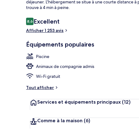
déjeuner. L'hébergement se situe à une courte distance à
trouve à 4 min à peine.
Avis
Excellent
8,6
8,6 sur 10
Équipement 
voyageurs
Afficher 1 253 avis
Équipements populaires
Piscine
Animaux de compagnie admis
Wi-Fi gratuit
Tout afficher
Services et équipements principaux
(12)
Comme à la maison
(6)