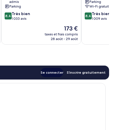
admis
Parking
Redondo
Parking
Wi-Fi gratuit
8.4
8.4
Très bien
Très bien
8,4
8,4
sur
sur
1 033 avis
1 009 avis
10,
10,
Le
173 €
Très
Très
nouveau
bien,
bien,
taxes et frais compris
tax
prix
28 août - 29 août
1 033 avis
1 009 avis
est
de
173 €
Se connecter
S’inscrire gratuitement