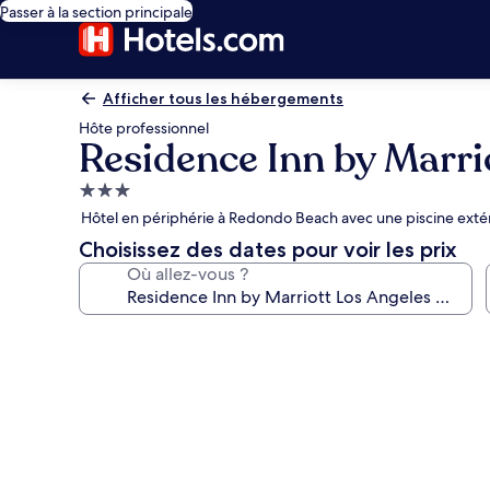
Passer à la section principale
Afficher tous les hébergements
Hôte professionnel
Residence Inn by Marr
Hébergement
3.0 étoiles
Hôtel en périphérie à Redondo Beach avec une piscine extéri
Choisissez des dates pour voir les prix
Où allez-vous ?
Galerie
photos
de
l’hébergement
Residence