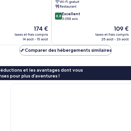
Wi-Fi gratuit
Torrance
Restaurant
8.8
Excellent
8,8
sur
3 058 avis
10,
Le
Le
174 €
109 €
Excellent,
nouveau
nouveau
3 058 avis
taxes et frais compris
taxes et frais compris
prix
prix
14 août - 15 août
25 août - 26 août
est
est
de
de
Comparer des hébergements similaires
174 €
109 €
réductions et les avantages dont vous
ses pour plus d’aventures !