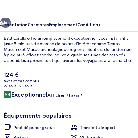
cédent
Suivant
61+
Présentation
Chambres
Emplacement
Conditions
B&B Carella offre un emplacement exceptionnel, vous installant à
juste 5 minutes de marche de points d'intérêt comme Teatro
Massimo et Musée archéologique régional. Sentiers de randonnée
à pied ou à vélo et snorkeling, voici quelques-unes des activités
disponibles à proximité et qui raviront les voyageurs à la recherche
de vacances sportives. Au menu également, des services gratuits
comme l'accès Wi-Fi et un petit déjeuner continental, proposé tous
Le
124 €
les jours, entre 08 h 00 et 10 h 00. Ce bed and breakfast de style Art
prix
taxes et frais compris
déco se trouve également à moins de 10 minutes à pied de Port de
actuel
27 août - 28 août
Palerme et de Via Roma.
Petit déjeuner continental compris tous
est
Avis
Exceptionnel
9,4
Afficher 71 avis
de
9,4 sur 10
voyageurs
124 €.
Équipements populaires
Petit déjeuner gratuit
Transfert aéroport
Parking
Wi-Fi gratuit