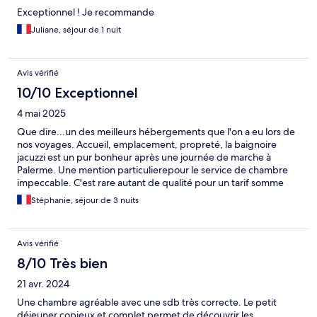
Exceptionnel ! Je recommande
Juliane, séjour de 1 nuit
Avis vérifié
10/10 Exceptionnel
4 mai 2025
Que dire...un des meilleurs hébergements que l'on a eu lors de
nos voyages. Accueil, emplacement, propreté, la baignoire
jacuzzi est un pur bonheur après une journée de marche à
Palerme. Une mention particulierepour le service de chambre
impeccable. C'est rare autant de qualité pour un tarif somme
toute abordable. À recommander les yeux fermés.
Stéphanie, séjour de 3 nuits
Avis vérifié
8/10 Très bien
21 avr. 2024
Une chambre agréable avec une sdb très correcte. Le petit
déjeuner copieux et complet permet de découvrir les