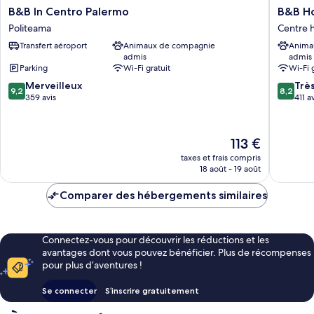
B&B
B&B
B&B In Centro Palermo
B&B Ho
In
Hotel
Politeama
Centre 
Centro
Palermo
Transfert aéroport
Animaux de compagnie
Anima
Palermo
Quattro
admis
admis
Politeama
Canti
Parking
Wi-Fi gratuit
Wi-Fi 
Centre
9.2
8.2
Merveilleux
historiq
Trè
9,2
8,2
sur
sur
359 avis
de
411 a
10,
10,
Palerme
Merveilleux,
Très
359 avis
bien,
Le
113 €
411 avis
nouveau
taxes et frais compris
prix
18 août - 19 août
est
de
Comparer des hébergements similaires
113 €
Connectez-vous pour découvrir les réductions et les
avantages dont vous pouvez bénéficier. Plus de récompenses
pour plus d’aventures !
Se connecter
S’inscrire gratuitement