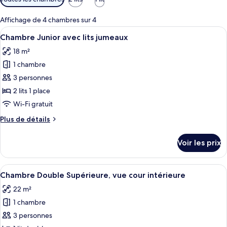
disponibles
pour
Affichage de 4 chambres sur 4
les
Afficher
Une chambre avec un lit, une tête de l
1
Chambre Junior avec lits jumeaux
chambres
toutes
18 m²
les
1 chambre
photos
pour
3 personnes
ce
2 lits 1 place
type
Wi-Fi gratuit
de
Plus
Plus de détails
chambre :
de
Chambre
détails
Voir les prix
sur
Junior
le
avec
type
Afficher
Une pièce avec un lit, un mur en pierr
lits
12
de
Chambre Double Supérieure, vue cour intérieure
toutes
jumeaux
chambre
22 m²
Chambre
les
Junior
1 chambre
photos
avec
pour
3 personnes
lits