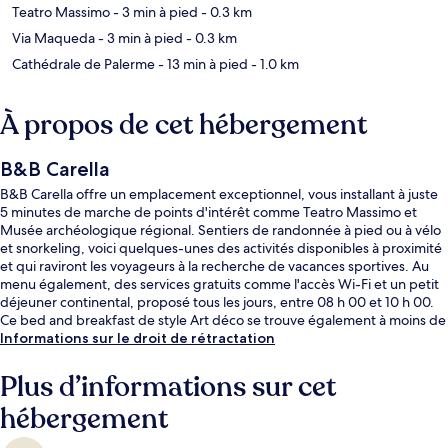
Teatro Massimo
- 3 min à pied
- 0.3 km
Via Maqueda
- 3 min à pied
- 0.3 km
Cathédrale de Palerme
- 13 min à pied
- 1.0 km
À propos de cet hébergement
B&B Carella
B&B Carella offre un emplacement exceptionnel, vous installant à juste
5 minutes de marche de points d'intérêt comme Teatro Massimo et
Musée archéologique régional. Sentiers de randonnée à pied ou à vélo
et snorkeling, voici quelques-unes des activités disponibles à proximité
et qui raviront les voyageurs à la recherche de vacances sportives. Au
menu également, des services gratuits comme l'accès Wi-Fi et un petit
déjeuner continental, proposé tous les jours, entre 08 h 00 et 10 h 00.
Ce bed and breakfast de style Art déco se trouve également à moins de
10 minutes à pied de Port de Palerme et de Via Roma.
Informations sur le droit de rétractation
Plus d’informations sur cet
hébergement