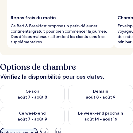
Repas frais du matin
Chambr
Ce Bed & Breakfast propose un petit-déjeuner
Envelopp
continental gratuit pour bien commencer la journée.
voyageu
Des délices matinaux attendent les clients sans frais
des ride
supplémentaires.
minibar 
Options de chambre
Vérifiez la disponibilité pour ces dates.
Vérifier la disponibilité pour ce soir août 7 - août 8
Vérifier la disponibilité pour 
Ce soir
Demain
août 7 - août 8
août 8 - août 9
Vérifier la disponibilité pour ce week-end août 7 - août 9
Vérifier la disponibilité pour 
Ce week-end
Le week-end prochain
août 7 - août 9
août 14 - août 16
Filtres
Toutes les chambres
2 lits
1 lit