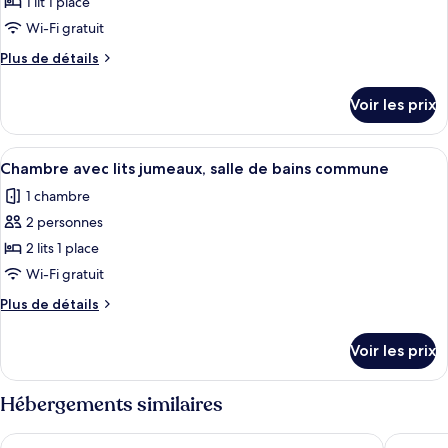
pour
1 lit 1 place
ce
Wi-Fi gratuit
type
Plus
Plus de détails
de
de
chambre :
détails
Voir les prix
sur
Chambre
le
Simple,
type
Afficher
Une chambre moderne et compacte, équ
salle
1
de
Chambre avec lits jumeaux, salle de bains commune
toutes
chambre
de
1 chambre
Chambre
les
bains
Simple,
2 personnes
photos
commune
salle
pour
2 lits 1 place
de
ce
bains
Wi-Fi gratuit
commune
type
Plus
Plus de détails
de
de
chambre :
détails
Voir les prix
sur
Chambre
le
avec
type
Hébergements similaires
lits
de
chambre
jumeaux,
RiKu HOTEL Reutlingen
Hotel Fo
Chambre