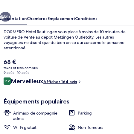
Reutlingen
cédent
Suivant
21+
Présentation
Chambres
Emplacement
Conditions
DORMERO Hotel Reutlingen vous place à moins de 10 minutes de
voiture de Vente au dépôt Metzingen Outletcity. Les autres
voyageurs ne disent que du bien en ce qui concerne le personnel
attentionné.
Le
68 €
prix
taxes et frais compris
actuel
9 août - 10 août
est
Avis
Merveilleux
9,2
Chambre Double | Salle de bain | Servi
Afficher 164 avis
de
9,2 sur 10
voyageurs
68 €.
Équipements populaires
Animaux de compagnie
Parking
admis
Wi-Fi gratuit
Non-fumeurs