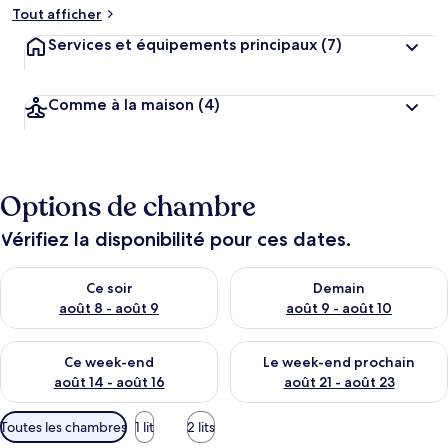
Tout afficher
Services et équipements principaux
(7)
Comme à la maison
(4)
Options de chambre
Vérifiez la disponibilité pour ces dates.
Vérifier la disponibilité pour ce soir août 8 - août 9
Vérifier la disponibilité pour 
Ce soir
Demain
août 8 - août 9
août 9 - août 10
Vérifier la disponibilité pour ce week-end août 14 - août 16
Vérifier la disponibilité pour
Ce week-end
Le week-end prochain
août 14 - août 16
août 21 - août 23
Filtres
Toutes les chambres
1 lit
2 lits
disponibles