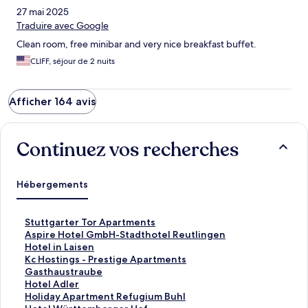
27 mai 2025
Traduire avec Google
Clean room, free minibar and very nice breakfast buffet.
CLIFF, séjour de 2 nuits
Afficher 164 avis
Continuez vos recherches
Hébergements
L
Stuttgarter Tor Apartments
i
L
Aspire Hotel GmbH-Stadthotel Reutlingen
e
i
L
Hotel in Laisen
n
e
i
L
Kc Hostings - Prestige Apartments
o
n
e
i
L
Gasthaustraube
u
o
n
e
i
L
Hotel Adler
v
u
o
n
e
i
L
Holiday Apartment Refugium Buhl