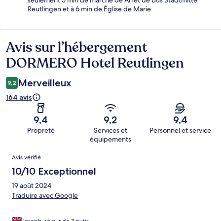
seulement 5 min de marche de Arrêt de bus Stadtmitte
Reutlingen et à 6 min de Église de Marie.
Avis sur l’hébergement
Avis
DORMERO Hotel Reutlingen
Merveilleux
9,2
164 avis
9,4
9,2
9,4
Propreté
Services et
Personnel et service
équipements
Avis
Avis vérifié
10/10 Exceptionnel
19 août 2024
Traduire avec Google
.