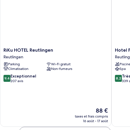
salle
avec
de
lits
bains
jumeaux,
salle
commune
de
bains
commune
RiKu
Hotel
RiKu HOTEL Reutlingen
Hotel 
HOTEL
Fortuna
Reutlingen
Reutlin
Reutlingen
Reutlin
Parking
Wi-Fi gratuit
Piscin
Reutlingen
West
Climatisation
Non-fumeurs
Spa
Reutlin
9.4
8.2
Exceptionnel
Trè
9,4
8,2
sur
sur
207 avis
339 a
10,
10,
Exceptionnel,
Très
207 avis
bien,
339 avis
Le
88 €
nouveau
taxes et frais compris
prix
16 août - 17 août
est