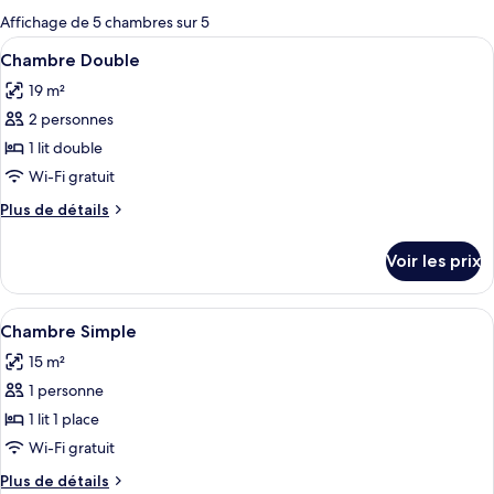
pour
Affichage de 5 chambres sur 5
les
Afficher
Une chambre d’hôtel avec un grand lit,
7
Chambre Double
chambres
toutes
19 m²
les
2 personnes
photos
pour
1 lit double
ce
Wi-Fi gratuit
type
Plus
Plus de détails
de
de
chambre :
détails
Voir les prix
sur
Chambre
le
Double
type
Afficher
Une chambre d’hôtel avec un lit, un bu
4
de
Chambre Simple
toutes
chambre
15 m²
Chambre
les
Double
1 personne
photos
pour
1 lit 1 place
ce
Wi-Fi gratuit
type
Plus
Plus de détails