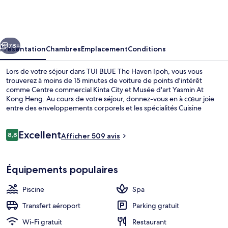
BLUE
The
Haven
cédent
Suivant
Ipoh
78+
Présentation
Chambres
Emplacement
Conditions
Lors de votre séjour dans TUI BLUE The Haven Ipoh, vous vous
trouverez à moins de 15 minutes de voiture de points d'intérêt
comme Centre commercial Kinta City et Musée d'art Yasmin At
Kong Heng. Au cours de votre séjour, donnez-vous en à cœur joie
entre des enveloppements corporels et les spécialités Cuisine
internationale de l'établissement The Cuisines, qui est ouvert pour le
petit déjeuner, le déjeuner et le dîner. Dans cet hôtel de luxe qui
Avis
Excellent
abrite une piscine extérieure et un bar en bord de piscine, tout est
8,8
Afficher 509 avis
8,8 sur 10
voyageurs
fait pour votre confort, puisque chaque chambre est équipée d'un
réfrigérateur et d'un micro-ondes. Que demander de plus ?
Façade de l’hébergement - soirée/nuit
Équipements populaires
Piscine
Spa
Transfert aéroport
Parking gratuit
Wi-Fi gratuit
Restaurant