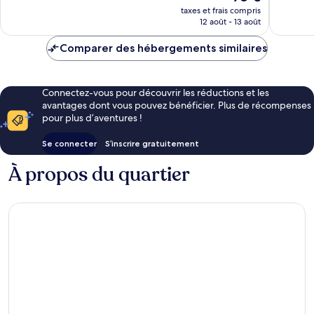
nouveau
1 000 avis
taxes et frais compris
prix
12 août - 13 août
est
de
Comparer des hébergements similaires
98 €
Connectez-vous pour découvrir les réductions et les
avantages dont vous pouvez bénéficier. Plus de récompenses
pour plus d’aventures !
Se connecter
S’inscrire gratuitement
À propos du quartier