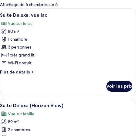
pour
Affichage de 6 chambres sur 6
les
Afficher
Une chambre d’hôtel avec un grand lit,
5
Suite Deluxe, vue lac
chambres
toutes
Vue sur le lac
les
80 m²
photos
pour
1 chambre
ce
3 personnes
type
1 très grand lit
de
Wi-Fi gratuit
chambre :
Plus
Plus de détails
Suite
de
Deluxe,
détails
Voir les prix
vue
sur
le
lac
type
Afficher
Une chambre d’hôtel avec un grand lit,
6
de
Suite Deluxe (Horizon View)
toutes
chambre
Vue sur la ville
Suite
les
Deluxe,
89 m²
photos
vue
pour
2 chambres
lac