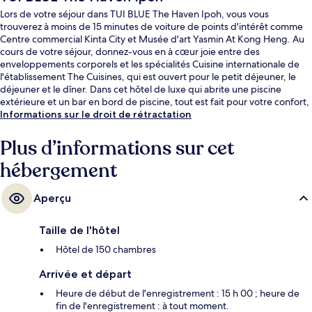
Lors de votre séjour dans TUI BLUE The Haven Ipoh, vous vous
trouverez à moins de 15 minutes de voiture de points d'intérêt comme
Centre commercial Kinta City et Musée d'art Yasmin At Kong Heng. Au
cours de votre séjour, donnez-vous en à cœur joie entre des
enveloppements corporels et les spécialités Cuisine internationale de
l'établissement The Cuisines, qui est ouvert pour le petit déjeuner, le
déjeuner et le dîner. Dans cet hôtel de luxe qui abrite une piscine
extérieure et un bar en bord de piscine, tout est fait pour votre confort,
puisque chaque chambre est équipée d'un réfrigérateur et d'un micro-
Informations sur le droit de rétractation
ondes. Que demander de plus ?
Plus d’informations sur cet
hébergement
Aperçu
Taille de l'hôtel
Hôtel de 150 chambres
Arrivée et départ
Heure de début de l'enregistrement : 15 h 00 ; heure de
fin de l'enregistrement : à tout moment.