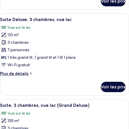
Voir les prix
sur
chambres,
le
non-
type
Afficher
Une chambre d’hôtel avec un grand lit,
fumeurs,
8
de
Suite Deluxe, 3 chambres, vue lac
toutes
vue
chambre
Vue sur le lac
Suite
les
ville
Deluxe,
110 m²
photos
(Horizon
3
pour
3 chambres
View)
chambres,
ce
non-
7 personnes
fumeurs,
type
1 très grand lit, 1 grand lit et 1 lit 1 place
vue
de
Wi-Fi gratuit
ville
chambre :
(Horizon
Plus
Plus de détails
Suite
View)
de
Deluxe,
détails
Voir les prix
3
sur
le
chambres,
type
Afficher
Une chambre d’hôtel moderne équipée d
vue
7
de
Suite, 3 chambres, vue lac (Grand Deluxe)
toutes
lac
chambre
Vue sur le lac
Suite
les
Deluxe,
155 m²
photos
3
pour
3 chambres