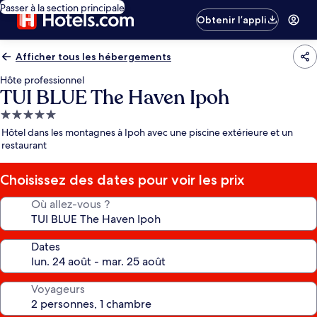
Passer à la section principale
Obtenir l’appli
Afficher tous les hébergements
Hôte professionnel
TUI BLUE The Haven Ipoh
Hébergement
5.0 étoiles
Hôtel dans les montagnes à Ipoh avec une piscine extérieure et un
restaurant
Choisissez des dates pour voir les prix
Où allez-vous ?
Dates
Voyageurs