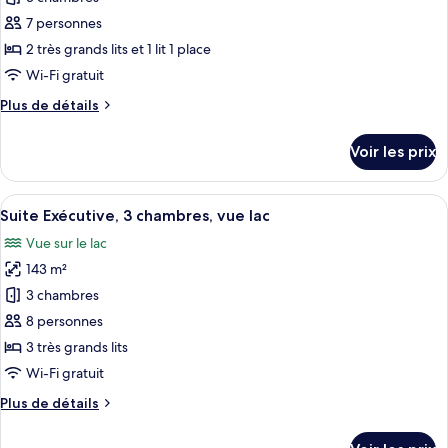
chambres,
ce
vue
7 personnes
lac
type
2 très grands lits et 1 lit 1 place
de
Wi-Fi gratuit
chambre :
Plus
Plus de détails
Suite,
de
3
détails
Voir les prix
chambres,
sur
le
vue
type
Afficher
Une chambre d’hôtel avec un grand lit,
lac
9
de
Suite Exécutive, 3 chambres, vue lac
toutes
(Grand
chambre
Vue sur le lac
Suite,
les
Deluxe)
3
143 m²
photos
chambres,
pour
3 chambres
vue
ce
lac
8 personnes
(Grand
type
3 très grands lits
Deluxe)
de
Wi-Fi gratuit
chambre :
Plus
Plus de détails
Suite
de
Exécutive,
détails