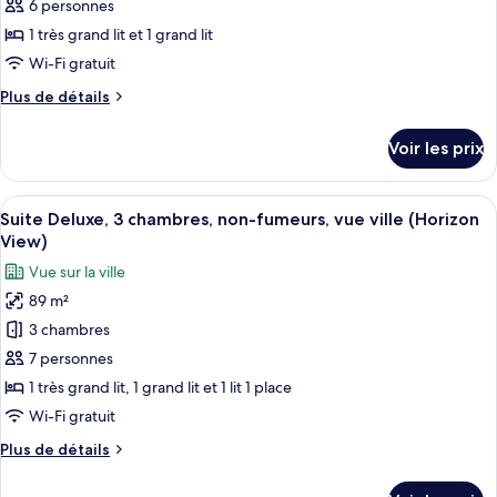
ce
6 personnes
type
1 très grand lit et 1 grand lit
de
Wi-Fi gratuit
chambre :
Plus
Plus de détails
Suite
de
Deluxe
détails
Voir les prix
(Horizon
sur
le
View)
type
Afficher
Une chambre d’hôtel avec un grand lit,
8
de
Suite Deluxe, 3 chambres, non-fumeurs, vue ville (Horizon
toutes
chambre
View)
Suite
les
Vue sur la ville
Deluxe
photos
(Horizon
89 m²
pour
View)
3 chambres
ce
type
7 personnes
de
1 très grand lit, 1 grand lit et 1 lit 1 place
chambre :
Wi-Fi gratuit
Suite
Plus
Plus de détails
Deluxe,
de
3
détails