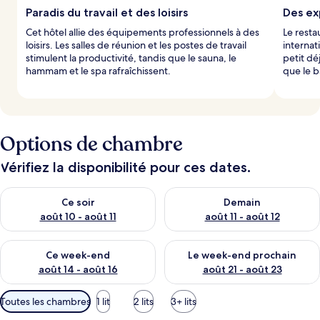
Paradis du travail et des loisirs
Des ex
Cet hôtel allie des équipements professionnels à des
Le resta
loisirs. Les salles de réunion et les postes de travail
internat
stimulent la productivité, tandis que le sauna, le
petit dé
hammam et le spa rafraîchissent.
que le b
Options de chambre
Vérifiez la disponibilité pour ces dates.
Vérifier la disponibilité pour ce soir août 10 - août 11
Vérifier la disponibilité pour 
Ce soir
Demain
août 10 - août 11
août 11 - août 12
Vérifier la disponibilité pour ce week-end août 14 - août 16
Vérifier la disponibilité pour
Ce week-end
Le week-end prochain
août 14 - août 16
août 21 - août 23
Filtres
Toutes les chambres
1 lit
2 lits
3+ lits
disponibles