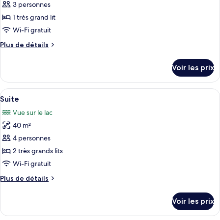
pour
3 personnes
ce
1 très grand lit
type
Wi-Fi gratuit
de
Plus
Plus de détails
chambre :
de
Chambre
détails
Voir les prix
sur
Double
le
type
Afficher
Une chambre à coucher avec un lit, un
5
de
Suite
toutes
chambre
Vue sur le lac
Chambre
les
Double
40 m²
photos
pour
4 personnes
ce
2 très grands lits
type
Wi-Fi gratuit
de
Plus
Plus de détails
chambre :
de
Suite
détails
Voir les prix
sur
le