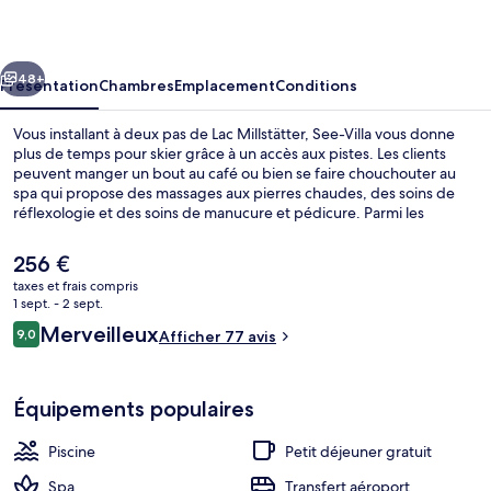
cédent
Suivant
48+
Présentation
Chambres
Emplacement
Conditions
Vous installant à deux pas de Lac Millstätter, See-Villa vous donne
plus de temps pour skier grâce à un accès aux pistes. Les clients
peuvent manger un bout au café ou bien se faire chouchouter au
spa qui propose des massages aux pierres chaudes, des soins de
réflexologie et des soins de manucure et pédicure. Parmi les
avantages offerts par cet hébergement : un bar à la plage, une salle
de fitness et un sauna.
Le
256 €
prix
taxes et frais compris
actuel
1 sept. - 2 sept.
Petit déjeuner, déjeuner et dîner servis
est
Avis
Merveilleux
9,0
Afficher 77 avis
de
9,0 sur 10
voyageurs
256 €.
Équipements populaires
Piscine
Petit déjeuner gratuit
Spa
Transfert aéroport