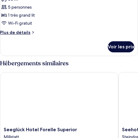
Double
les
Room
5 personnes
photos
pour
1 très grand lit
ce
Wi-Fi gratuit
type
Plus
Plus de détails
de
de
chambre :
détails
Voir les prix
sur
Junior
le
Suite
type
Hébergements similaires
de
chambre
Seeglück Hotel Forelle Superior
Seehotel
Junior
Suite
Seeglück
Seehote
Seeglück Hotel Forelle Superior
Seehot
Hotel
Urban
Millstatt
Steindo