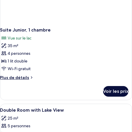
Suite Junior, 1 chambre
Vue sur le lac
35 m²
4 personnes
1 lit double
Wi-Fi gratuit
Plus
Plus de détails
de
détails
Voir les prix
sur
le
type
Afficher
Literie de qualité supérieure, surmatel
10
de
Double Room with Lake View
toutes
chambre
25 m²
Suite
les
Junior,
5 personnes
photos
1