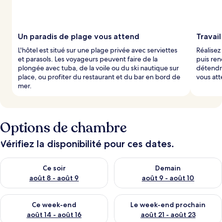
Un paradis de plage vous attend
Travail
L'hôtel est situé sur une plage privée avec serviettes
Réalisez
et parasols. Les voyageurs peuvent faire de la
puis ren
plongée avec tuba, de la voile ou du ski nautique sur
détendre
place, ou profiter du restaurant et du bar en bord de
vous att
mer.
Options de chambre
Vérifiez la disponibilité pour ces dates.
Vérifier la disponibilité pour ce soir août 8 - août 9
Vérifier la disponibilité pour 
Ce soir
Demain
août 8 - août 9
août 9 - août 10
Vérifier la disponibilité pour ce week-end août 14 - août 16
Vérifier la disponibilité pour
Ce week-end
Le week-end prochain
août 14 - août 16
août 21 - août 23