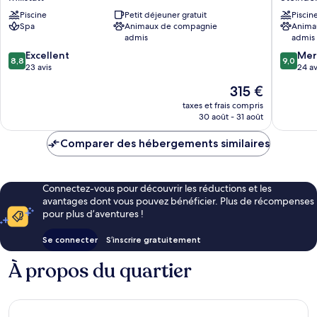
Forelle
Steindor
Piscine
Petit déjeuner gratuit
Piscin
Superior
am
Spa
Animaux de compagnie
Anima
Millstatt
Ossiach
admis
admis
See
8.8
9.0
Excellent
Mer
8,8
9,0
sur
sur
23 avis
24 av
10,
10,
Le
315 €
Excellent,
Merveill
nouveau
23 avis
24 avis
taxes et frais compris
prix
30 août - 31 août
est
de
Comparer des hébergements similaires
315 €
Connectez-vous pour découvrir les réductions et les
avantages dont vous pouvez bénéficier. Plus de récompenses
pour plus d’aventures !
Se connecter
S’inscrire gratuitement
À propos du quartier