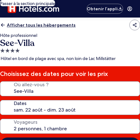
Passer à la section principale
Obtenir l’appli
Afficher tous les hébergements
Hôte professionnel
See-Villa
Hébergement
4.0 étoiles
Hôtel en bord de plage avec spa, non loin de Lac Millstätter
Choisissez des dates pour voir les prix
Où allez-vous ?
Dates
Voyageurs