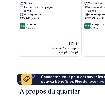
Piscine
Transfert aér
Hotel
Louvière
Animaux de compagnie
Animaux de
Nivelles
La
admis
admis
-
Louvière
Parking gratuit
Parking gratu
Sud
Wi-Fi gratuit
Wi-Fi gratuit
Nivelles
8.6
9.4
Excellent
Exceptio
8,6
9,4
sur
sur
712 avis
689 avis
10,
10,
Excellent,
Exceptionnel,
712 avis
689 avis
Le
112 €
nouveau
taxes et frais compris
prix
6 sept. - 7 sept.
est
de
112 €
Connectez-vous pour découvrir les 
pouvez bénéficier. Plus de récompen
À propos du quartier