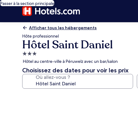
Passer à la section principale
Afficher tous les hébergements
Hôte professionnel
Hôtel Saint Daniel
Hébergement
3.0 étoiles
Hôtel au centre-ville à Péruwelz avec un bar/salon
Choisissez des dates pour voir les prix
Où allez-vous ?
Galerie
photos
de
l’hébergement
Hôtel