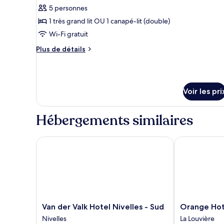
jumeaux
5 personnes
photos
pour
1 très grand lit OU 1 canapé-lit (double)
ce
Wi-Fi gratuit
type
Plus
Plus de détails
de
de
chambre :
détails
sur
Suite
le
Voir les pri
type
de
chambre
Hébergements similaires
Suite
Van der Valk Hotel Nivelles - Sud
Orange Hotel 
Van
Orange
Van der Valk Hotel Nivelles - Sud
Orange Hot
der
Hotel
Nivelles
La Louvière
Valk
La