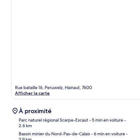
Rue bataille 16, Peruwelz, Hainaut, 7600
Afficher la carte
À proximité
Parc naturel régional Scarpe-Escaut
- 5 min en voiture
-
2.6 km
Bassin minier du Nord-Pas-de-Calais
- 6 min en voiture
-
Car
2.9 km