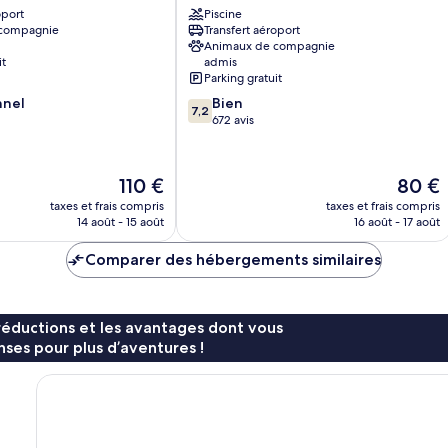
oport
Piscine
 compagnie
Transfert aéroport
Animaux de compagnie
it
admis
Parking gratuit
7.2
nnel
Bien
7,2
sur
672 avis
10,
Bien,
672 avis
Le
Le
110 €
80 €
nouveau
nouvea
taxes et frais compris
taxes et frais compris
prix
prix
14 août - 15 août
16 août - 17 août
est
est
de
de
Comparer des hébergements similaires
110 €
80 €
réductions et les avantages dont vous
ses pour plus d’aventures !