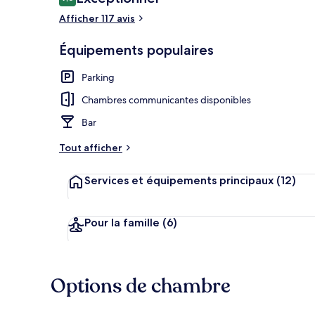
9,6 sur 10
voyageurs
Afficher 117 avis
Équipements populaires
Terrasse/Pati
Parking
Chambres communicantes disponibles
Bar
Tout afficher
Services et équipements principaux
(12)
Pour la famille
(6)
Options de chambre