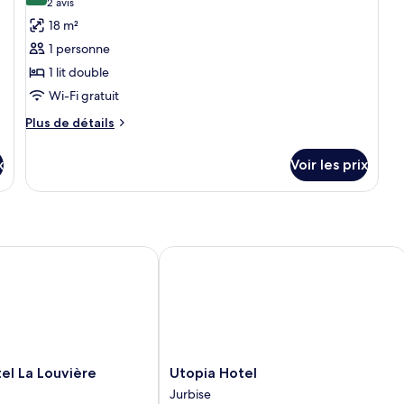
(2 avis)
2 avis
De
photos
18 m²
pour
1 personne
ce
1 lit double
type
Wi-Fi gratuit
de
chambre :
Plus
Plus de détails
de
Chambre
détails
Simple
x
Voir les prix
sur
le
type
de
chambre
Chambre
La Louvière
Utopia Hotel
Simple
Utopia
el La Louvière
Utopia Hotel
Hotel
Jurbise
Jurbise