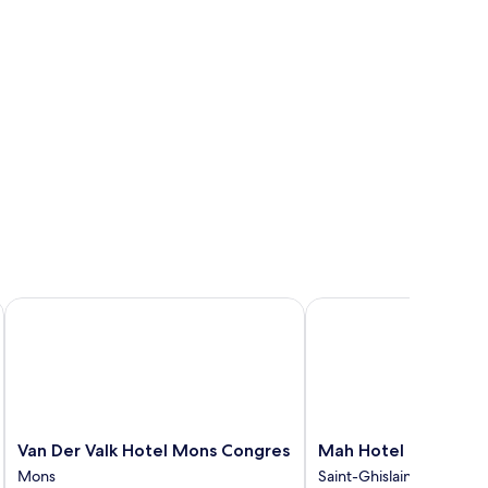
luxe
Van Der Valk Hotel Mons Congres
Mah Hotel
Van
Mah
Van Der Valk Hotel Mons Congres
Mah Hotel
Der
Hotel
Mons
Saint-Ghislain
Valk
Saint-