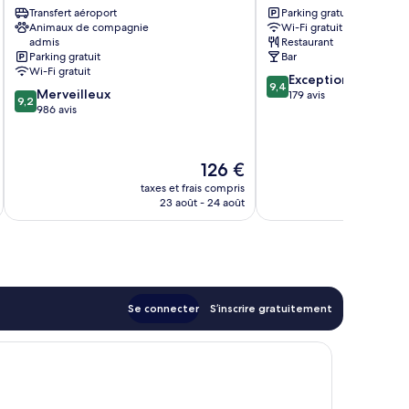
Transfert aéroport
Parking gratuit
Hotel
Ghislain
Animaux de compagnie
Wi-Fi gratuit
Mons
admis
Restaurant
Congres
Parking gratuit
Bar
Mons
Wi-Fi gratuit
9.4
Exceptionnel
9,4
9.2
Merveilleux
sur
179 avis
9,2
sur
986 avis
10,
10,
Exceptionnel,
Merveilleux,
179 avis
986 avis
Le
126 €
u
nouveau
taxes et frais compris
tax
prix
23 août - 24 août
est
de
126 €
Se connecter
S’inscrire gratuitement