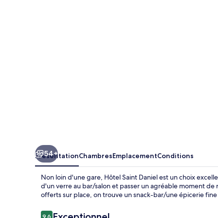
Saint
Daniel
54+
Présentation
Chambres
Emplacement
Conditions
Non loin d'une gare, Hôtel Saint Daniel est un choix excel
d'un verre au bar/salon et passer un agréable moment de r
offerts sur place, on trouve un snack-bar/une épicerie fin
Avis
Exceptionnel
9,6