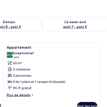
sponibilité pour demain août 8 - août 9
Vérifier la disponibilité pour ce week
Demain
Ce week-end
oût 8 - août 9
août 7 - août 9
meubles de rangement en bois, une table à manger avec des chaises et un pe
Afficher
Une cuisine compacte avec des meubles
6
Appartement
toutes
Exceptionnel
les
10,0
10,0 sur 10
(1 avis)
1 avis
photos
60 m²
pour
2 chambres
ce
6 personnes
type
4 lits 1 place et 1 canapé-lit (double)
de
Wi-Fi gratuit
chambre :
Appartement
Plus
Plus de détails
de
détails
x
Voir les prix