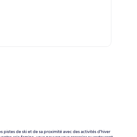
te
s pistes de ski et de sa proximité avec des activités d'hiver
e ventre crie famine, vous pouvez vous rassasier au restaurant,