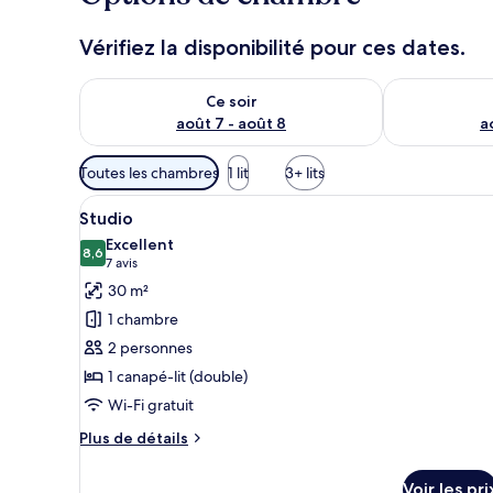
Vérifiez la disponibilité pour ces dates.
Vérifier la disponibilité pour ce soir août 7 - août 8
Vérifier la di
Ce soir
août 7 - août 8
a
Filtres
Toutes les chambres
1 lit
3+ lits
disponibles
Afficher
Une cuisine compacte avec des 
pour
5
Studio
toutes
les
Excellent
les
8,6
chambres
8,6 sur 10
(7 avis)
7 avis
photos
30 m²
pour
1 chambre
ce
2 personnes
type
1 canapé-lit (double)
de
Wi-Fi gratuit
chambre :
Studio
Plus
Plus de détails
de
détails
Voir les pri