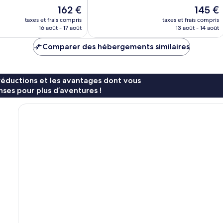
Le
Le
162 €
145 €
nouveau
nouveau
taxes et frais compris
taxes et frais compris
prix
prix
16 août - 17 août
13 août - 14 août
est
est
de
de
Comparer des hébergements similaires
162 €
145 €
réductions et les avantages dont vous
ses pour plus d’aventures !