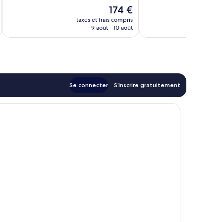
Le
174 €
nouveau
taxes et frais compris
tax
prix
9 août - 10 août
est
de
174 €
Se connecter
S’inscrire gratuitement