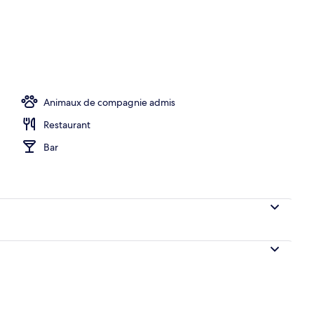
rte, 2 piscines extérieures, parasols de plage
Animaux de compagnie admis
Restaurant
Bar