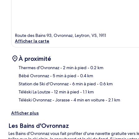
Route des Bains 93, Ovronnaz, Leytron, VS, 1911
Afficher la carte
À proximité
Thermes d'Ovronnaz
- 2 min à pied
- 0.2 km
Bébé Ovronnaz
- 5 min à pied
- 0.4 km
Car
Station de Ski d'Ovronnaz
- 6 min à pied
- 0.6 km
Téléski La Loutze
- 12 min à pied
- 1.1 km
Téléski Ovronnaz - Jorasse
- 4 min en voiture
- 2.1 km
Afficher plus
Les Bains d'Ovronnaz
Les Bains d'Ovronnaz vous fait profiter d'une navette gratuite vers le
telles que le ski alpin, le snowboard et le ski de fond. Si jamais votr