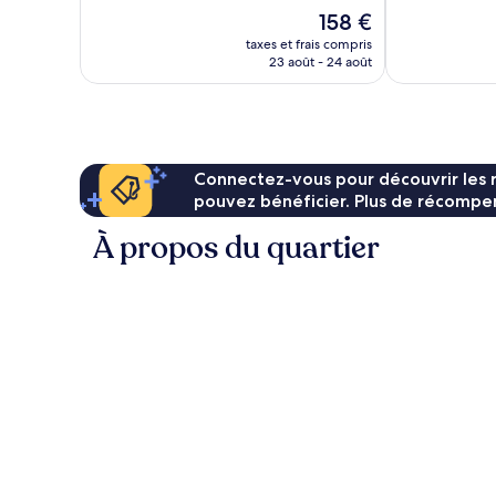
245 avis
Le
158 €
nouveau
taxes et frais compris
prix
23 août - 24 août
est
de
158 €
Connectez-vous pour découvrir les 
pouvez bénéficier. Plus de récompen
À propos du quartier