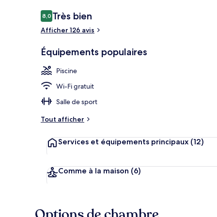
Avis
Très bien
8,0
8,0 sur 10
voyageurs
Afficher 126 avis
Piscine couve
Équipements populaires
Piscine
Wi-Fi gratuit
Salle de sport
Tout afficher
Services et équipements principaux
(12)
Comme à la maison
(6)
Options de chambre