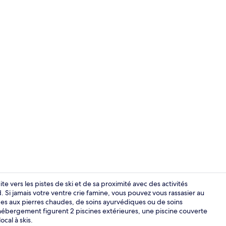
Petit déjeune
te vers les pistes de ski et de sa proximité avec des activités
nd. Si jamais votre ventre crie famine, vous pouvez vous rassasier au
ges aux pierres chaudes, de soins ayurvédiques ou de soins
Bar (sur plac
 hébergement figurent 2 piscines extérieures, une piscine couverte
cal à skis.