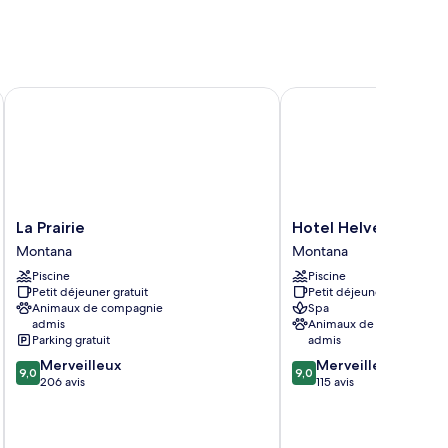
La Prairie
Hotel Helvetia Intergol
La
Hotel
La Prairie
Hotel Helvetia Inter
Prairie
Helvetia
Montana
Montana
Montana
Intergolf
Piscine
Piscine
Montana
Petit déjeuner gratuit
Petit déjeuner gratuit
Animaux de compagnie
Spa
admis
Animaux de compagnie
Parking gratuit
admis
9.0
9.0
Merveilleux
Merveilleux
9,0
9,0
sur
sur
206 avis
115 avis
10,
10,
Merveilleux,
Merveilleux,
206 avis
115 avis