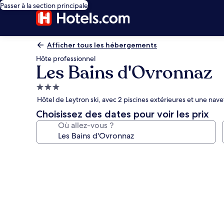
Passer à la section principale
Afficher tous les hébergements
Hôte professionnel
Les Bains d'Ovronnaz
Hébergement
3.0 étoiles
Hôtel de Leytron ski, avec 2 piscines extérieures et une navet
Choisissez des dates pour voir les prix
Où allez-vous ?
Galerie
photos
de
l’hébergement
Les