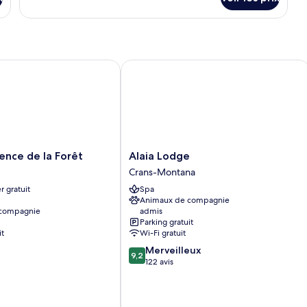
sur
le
type
de
chambre
Appartement
ce de la Forêt
Alaia Lodge
Alaia
ence de la Forêt
Alaia Lodge
Lodge
Crans-Montana
Crans-
r gratuit
Spa
Montana
Animaux de compagnie
 compagnie
admis
Parking gratuit
it
Wi-Fi gratuit
9.2
Merveilleux
9,2
sur
122 avis
10,
Merveilleux,
122 avis