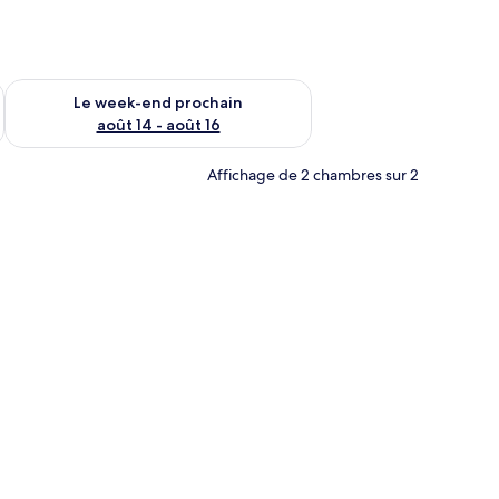
-end août 7 - août 9
Vérifier la disponibilité pour le week-end prochain août 14 - a
Le week-end prochain
août 14 - août 16
Affichage de 2 chambres sur 2
tit coin repas.
 en bois, un four encastré et une machine à café.