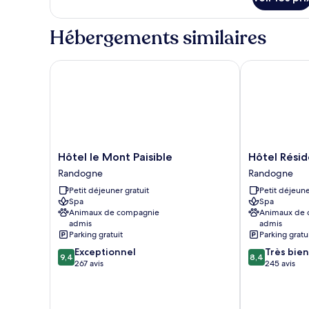
sur
le
type
Hébergements similaires
de
chambre
Studio
Hôtel le Mont Paisible
Hôtel Résiden
Hôtel
Hôtel
Hôtel le Mont Paisible
Hôtel Résid
le
Résidence
Randogne
Randogne
Mont
de
Petit déjeuner gratuit
Petit déjeune
Paisible
la
Spa
Spa
Randogne
Forêt
Animaux de compagnie
Animaux de
Randogne
admis
admis
Parking gratuit
Parking gratu
9.4
8.4
Exceptionnel
Très bien
9,4
8,4
sur
sur
267 avis
245 avis
10,
10,
Exceptionnel,
Très
267 avis
bien,