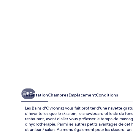
Bains
d'Ovronnaz
50+
Présentation
Chambres
Emplacement
Conditions
Les Bains d'Ovronnaz vous fait profiter d'une navette gratui
d'hiver telles que le ski alpin, le snowboard et le ski de fo
restaurant, avant d'aller vous prélasser le temps de massa
d'hydrothérapie. Parmi les autres petits avantages de cet
et un bar / salon. Au menu également pour les skieurs : un lo