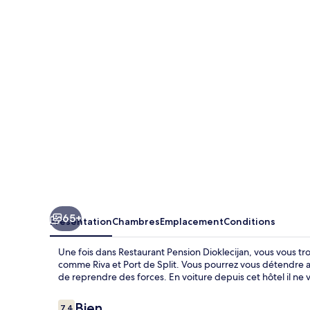
Pension
Dioklecijan
65+
Présentation
Chambres
Emplacement
Conditions
Une fois dans Restaurant Pension Dioklecijan, vous vous tr
comme Riva et Port de Split. Vous pourrez vous détendre a
de reprendre des forces. En voiture depuis cet hôtel il ne
Avis
Bien
7,4