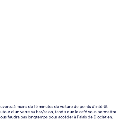
Façade de l
ouverez à moins de 15 minutes de voiture de points d'intérêt
utour d'un verre au bar/salon, tandis que le café vous permettra
 vous faudra pas longtemps pour accéder à Palais de Dioclétien.
Chambre Trip