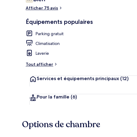
7,4 sur 10
voyageurs
Afficher 75 avis
Équipements populaires
Chambre Doubl
Parking gratuit
Climatisation
Laverie
Tout afficher
Services et équipements principaux
(12)
Pour la famille
(6)
Options de chambre