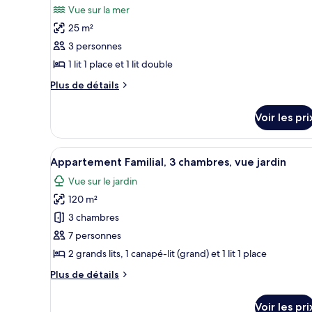
vue
Double
Vue sur la mer
les
partielle
Classique,
25 m²
balcon,
photos
sur
vue
pour
3 personnes
la
partielle
ce
mer
1 lit 1 place et 1 lit double
sur
type
la
Plus
Plus de détails
mer
de
de
chambre :
détails
Voir les pri
sur
Chambre
le
Triple
type
Afficher
Appartement Familial, 3 chambr
Classique,
11
de
Appartement Familial, 3 chambres, vue jardin
toutes
chambre
balcon,
Vue sur le jardin
Chambre
les
vue
Triple
120 m²
photos
mer
Classique,
pour
3 chambres
balcon,
ce
vue
7 personnes
mer
type
2 grands lits, 1 canapé-lit (grand) et 1 lit 1 place
de
Plus
Plus de détails
chambre :
de
Appartement
détails
Voir les pri
sur