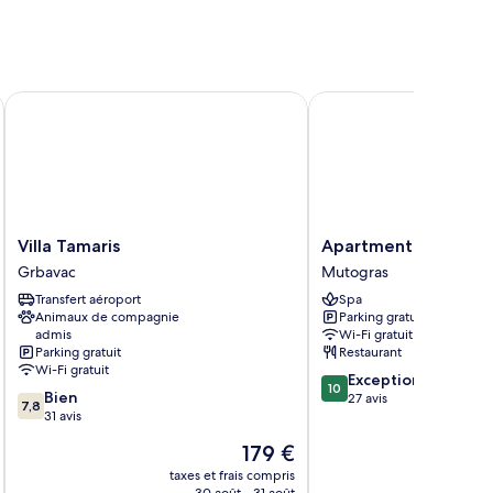
Villa Tamaris
Apartment and Rooms
Villa
Apartment
Villa Tamaris
Apartment and Roo
Tamaris
and
Grbavac
Mutogras
Grbavac
Rooms
Transfert aéroport
Spa
Ana
Animaux de compagnie
Parking gratuit
Mutogras
admis
Wi-Fi gratuit
Parking gratuit
Restaurant
Wi-Fi gratuit
10.0
Exceptionnel
10
7.8
Bien
sur
27 avis
7,8
sur
31 avis
10,
10,
Exceptionnel,
Le
179 €
Bien,
27 avis
nouveau
31 avis
taxes et frais compris
prix