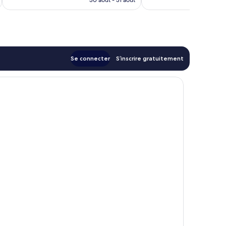
30 août - 31 août
est
de
179 €
Se connecter
S’inscrire gratuitement