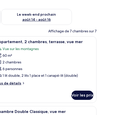
-end août 7 - août 9
Vérifier la disponibilité pour le week-end prochain août 14 - a
Le week-end prochain
août 14 - août 16
Affichage de 7 chambres sur 7
 Bureau, Wi-Fi
fficher
Appartement, 2 chambres, terrasse, vue mer |
11
ppartement, 2 chambres, terrasse, vue mer
outes
Vue sur les montagnes
s
60 m²
hotos
our
2 chambres
e
6 personnes
ype
1 lit double, 2 lits 1 place et 1 canapé-lit (double)
e
us
us de détails
hambre :
e
ppartement,
tails
Voir les prix
r
hambres,
pe
| Bureau, Wi-Fi
fficher
Chambre Double Classique, vue mer | Bureau,
errasse,
6
e
hambre Double Classique, vue mer
outes