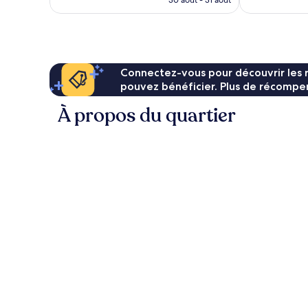
30 août - 31 août
est
de
113 €
Connectez-vous pour découvrir les 
pouvez bénéficier. Plus de récompen
À propos du quartier