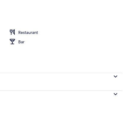
e Classique, balcon, vue partielle sur la mer | Vue depuis le balcon
Restaurant
Bar