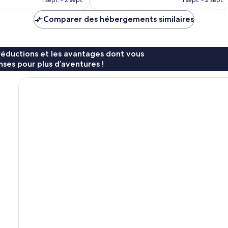
1 sept. - 2 sept.
1 sept. - 2 sept.
est
est
de
de
Comparer des hébergements similaires
143 €
132 €
réductions et les avantages dont vous
ses pour plus d’aventures !