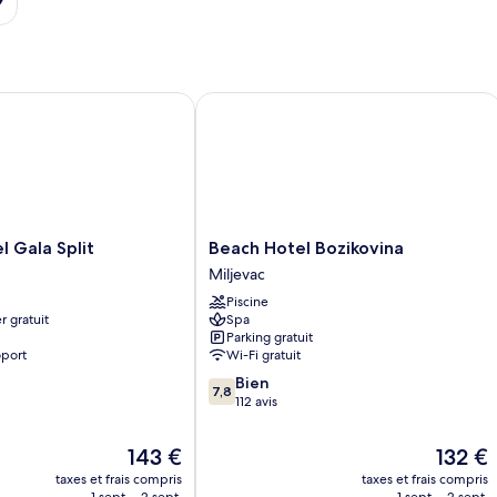
Gala Split
Beach Hotel Bozikovina
Beach
l Gala Split
Beach Hotel Bozikovina
Hotel
Miljevac
Bozikovina
Piscine
Miljevac
r gratuit
Spa
Parking gratuit
oport
Wi-Fi gratuit
7.8
Bien
7,8
sur
112 avis
10,
Bien,
Le
Le
143 €
132 €
112 avis
nouveau
nouveau
taxes et frais compris
taxes et frais compris
prix
prix