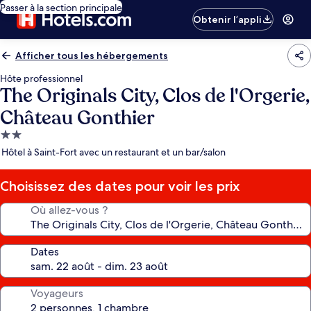
Passer à la section principale
Obtenir l’appli
Afficher tous les hébergements
Hôte professionnel
The Originals City, Clos de l'Orgerie,
Château Gonthier
Hébergement
2.0 étoiles
Hôtel à Saint-Fort avec un restaurant et un bar/salon
Choisissez des dates pour voir les prix
Où allez-vous ?
Dates
Voyageurs