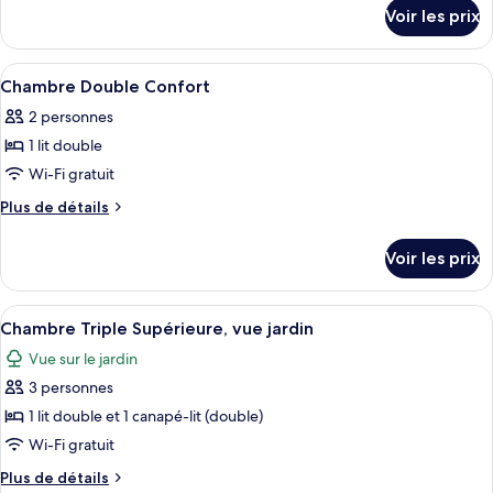
détails
de
Voir les prix
sur
chambre :
le
Chambre
type
Afficher
Chambre Double Confort | Bureau, Wi-
6
Standard
de
Chambre Double Confort
toutes
chambre
avec
2 personnes
Chambre
les
lits
Standard
1 lit double
photos
jumeaux
avec
pour
Wi-Fi gratuit
lits
ce
jumeaux
Plus
Plus de détails
type
de
détails
de
Voir les prix
sur
chambre :
le
Chambre
type
Afficher
Chambre Triple Supérieure, vue jardin 
4
Double
de
Chambre Triple Supérieure, vue jardin
toutes
chambre
Confort
Vue sur le jardin
Chambre
les
Double
3 personnes
photos
Confort
pour
1 lit double et 1 canapé-lit (double)
ce
Wi-Fi gratuit
type
Plus
Plus de détails