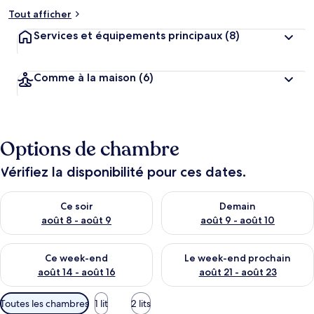
Tout afficher
Services et équipements principaux
(8)
Comme à la maison
(6)
Options de chambre
Vérifiez la disponibilité pour ces dates.
Vérifier la disponibilité pour ce soir août 8 - août 9
Vérifier la disponibilité pour 
Ce soir
Demain
août 8 - août 9
août 9 - août 10
Vérifier la disponibilité pour ce week-end août 14 - août 16
Vérifier la disponibilité pour
Ce week-end
Le week-end prochain
août 14 - août 16
août 21 - août 23
Filtres
Toutes les chambres
1 lit
2 lits
disponibles