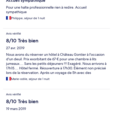
Accueil sympathique
Pour une halte professionnelle rien à redire. Accueil
sympathique
Philippe, séjour de 1 nuit
Avis vérifié
8/10 Très bien
27 avr. 2019
Nous avons du réserver un hôtel à Château Gontier à l'occasion
d'un deuil. Prix exorbitant de 67 € pour une chambre à lits
jumeaux.... Sans les petits déjeuners !!! Exagéré. Nous arrivons à
17h15.... Hôtel fermé. Réouverture à 17h30. Élément non précisé
lors de la réservation. Après un voyage de 5h avec des
circonstances pénibles..... C'est agaçant. Difficile de dormir près
Marie-odile, séjour de 1 nuit
d'une chaufferie. Il fait chaud dans les chambres. Petit déjeuner
absolument pas à la hauteur du prix. On ne peut plus basic.
C'est vraiment un 2 étoiles avec un prix trop élevé.
Avis vérifié
8/10 Très bien
19 mars 2019