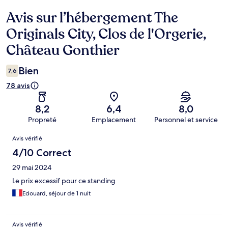
Avis sur l’hébergement The
Avis
Originals City, Clos de l'Orgerie,
Château Gonthier
Bien
7,6
78 avis
8,2
6,4
8,0
Propreté
Emplacement
Personnel et service
Avis
Avis vérifié
4/10 Correct
29 mai 2024
Le prix excessif pour ce standing
Edouard, séjour de 1 nuit
Avis vérifié