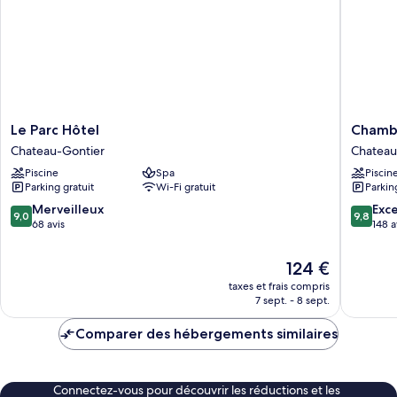
with
Garden
View
Le
Chambr
Le Parc Hôtel
Chambr
Parc
d'Hôtes
Chateau-Gontier
Chateau
Hôtel
Les
Piscine
Spa
Piscin
Chateau-
Clefs
Parking gratuit
Wi-Fi gratuit
Parkin
Gontier
du
Bonheu
9.0
9.8
Merveilleux
Exc
9,0
9,8
Chateau
sur
sur
68 avis
148 a
Gontier
10,
10,
Merveilleux,
Exceptio
Le
124 €
68 avis
148 avis
nouveau
taxes et frais compris
prix
7 sept. - 8 sept.
est
de
Comparer des hébergements similaires
124 €
Connectez-vous pour découvrir les réductions et les