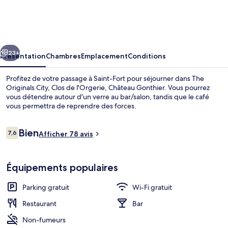
Originals
City,
Clos
cédent
Suivant
de
23+
Présentation
Chambres
Emplacement
Conditions
l'Orgerie,
Profitez de votre passage à Saint-Fort pour séjourner dans The
Château
Originals City, Clos de l'Orgerie, Château Gonthier. Vous pourrez
vous détendre autour d'un verre au bar/salon, tandis que le café
Gonthier
vous permettra de reprendre des forces.
Avis
Bien
7,6
Afficher 78 avis
7,6 sur 10
voyageurs
Restaurant
Équipements populaires
Parking gratuit
Wi-Fi gratuit
Restaurant
Bar
Non-fumeurs