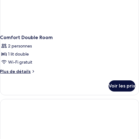
Comfort Double Room
2 personnes
1 lit double
Wi-Fi gratuit
Plus
Plus de détails
de
détails
Voir les prix
sur
le
type
de
chambre
Comfort
Double
Room