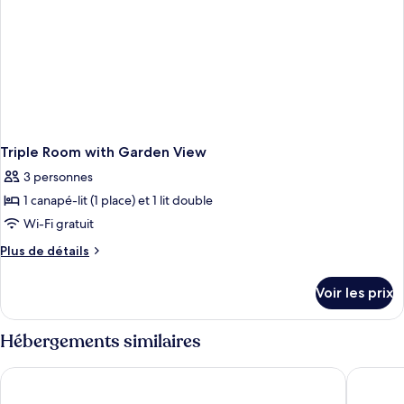
with
Garden
View
Triple Room with Garden View
3 personnes
1 canapé-lit (1 place) et 1 lit double
Wi-Fi gratuit
Plus
Plus de détails
de
détails
Voir les prix
sur
le
type
Hébergements similaires
de
chambre
Le Parc Hôtel
Chambres
Triple
Room