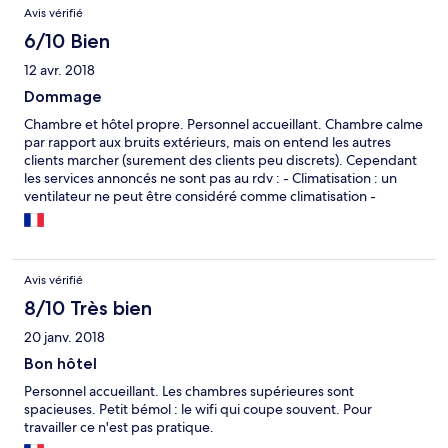
Avis vérifié
6/10 Bien
12 avr. 2018
Dommage
Chambre et hôtel propre. Personnel accueillant. Chambre calme
par rapport aux bruits extérieurs, mais on entend les autres
clients marcher (surement des clients peu discrets). Cependant
les services annoncés ne sont pas au rdv : - Climatisation : un
ventilateur ne peut être considéré comme climatisation -
Chaines satellites : ajouter 5 chaines aux chaines de la TNT, sans
Canal +, c'est très léger pour annoncer cet argument. - Wifi :
certes gratuit, mais d'une piètre qualité.
Avis vérifié
8/10 Très bien
20 janv. 2018
Bon hôtel
Personnel accueillant. Les chambres supérieures sont
spacieuses. Petit bémol : le wifi qui coupe souvent. Pour
travailler ce n'est pas pratique.