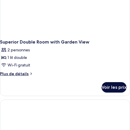
Superior Double Room with Garden View
2 personnes
1 lit double
Wi-Fi gratuit
Plus
Plus de détails
de
détails
Voir les prix
sur
le
type
de
chambre
Superior
Double
Room