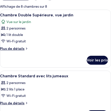
pour
Affichage de 8 chambres sur 8
les
Afficher
Chambre Double Supérieure, vue jardin
4
Chambre Double Supérieure, vue jardin
chambres
toutes
Vue sur le jardin
les
2 personnes
photos
pour
1 lit double
ce
Wi-Fi gratuit
type
Plus
Plus de détails
de
de
chambre :
détails
Voir les prix
sur
Chambre
le
Double
type
Afficher
Chambre Standard avec lits jumeaux | 
Supérieure,
6
de
Chambre Standard avec lits jumeaux
toutes
chambre
vue
2 personnes
Chambre
les
jardin
Double
2 lits 1 place
photos
Supérieure,
pour
Wi-Fi gratuit
vue
ce
jardin
Plus
Plus de détails
type
de