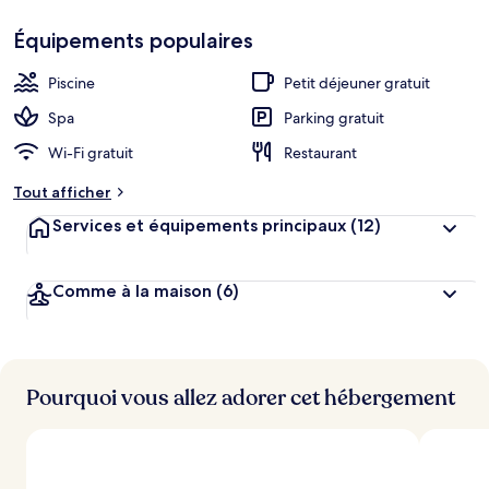
Coup
de
Équipements populaires
h
cœur
é
b
Piscine
Petit déjeuner gratuit
e
r
Spa
Parking gratuit
g
Wi-Fi gratuit
Restaurant
e
m
Tout afficher
e
n
Services et équipements principaux
(12)
t
s
Comme à la maison
(6)
l
e
s
m
i
Pourquoi vous allez adorer cet hébergement
e
u
x