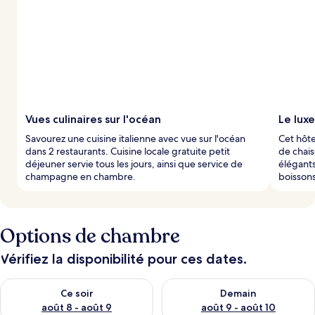
n
o
t
é
s
p
a
r
Vues culinaires sur l'océan
Le luxe
l
Savourez une cuisine italienne avec vue sur l'océan
Cet hôte
e
dans 2 restaurants. Cuisine locale gratuite petit
de chais
s
déjeuner servie tous les jours, ainsi que service de
élégant
champagne en chambre.
boissons
v
o
y
a
g
Options de chambre
e
u
Vérifiez la disponibilité pour ces dates.
r
s
Vérifier la disponibilité pour ce soir août 8 - août 9
Vérifier la disponibilité pour 
Ce soir
Demain
août 8 - août 9
août 9 - août 10