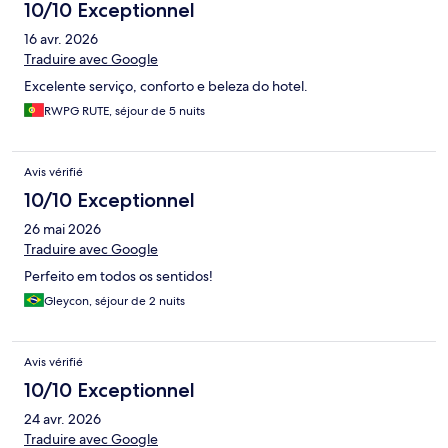
est très bien. 2 restaurants sur place, classique et Italien.
10/10 Exceptionnel
Breakfast excellent. Super séjour sauf points négatifs: le
16 avr. 2026
nettoyage de la chambre est vraiment approximatif et les
moustiques sur le balcon gâchent un peu le séjour. Malgré les
Traduire avec Google
efforts du staff pour nous mettre des prises anti-moustiques
Excelente serviço, conforto e beleza do hotel.
dans la chambre. Je recommande cet hôtel sans problème, c’est
une belle expérience.
RWPG RUTE, séjour de 5 nuits
Avis vérifié
10/10 Exceptionnel
26 mai 2026
Traduire avec Google
Perfeito em todos os sentidos!
Gleycon, séjour de 2 nuits
Avis vérifié
10/10 Exceptionnel
24 avr. 2026
Traduire avec Google