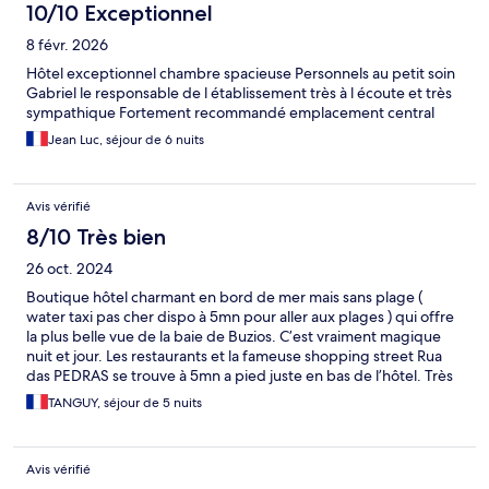
10/10 Exceptionnel
8 févr. 2026
Hôtel exceptionnel chambre spacieuse Personnels au petit soin
Gabriel le responsable de l établissement très à l écoute et très
sympathique Fortement recommandé emplacement central
Jean Luc, séjour de 6 nuits
Avis vérifié
8/10 Très bien
26 oct. 2024
Boutique hôtel charmant en bord de mer mais sans plage (
water taxi pas cher dispo à 5mn pour aller aux plages ) qui offre
la plus belle vue de la baie de Buzios. C’est vraiment magique
nuit et jour. Les restaurants et la fameuse shopping street Rua
das PEDRAS se trouve à 5mn a pied juste en bas de l’hôtel. Très
pratique, on peut oublier la voiture pendant le séjour sur le
TANGUY, séjour de 5 nuits
parking sécurisé et gratuit de l’hôtel. Chambre vue mer avec
balcon pour profiter de la magie du lieux. Piscine chauffée et
terrasse piscine incroyable avec grands transats super
Avis vérifié
confortables et toujours pleine vue mer. Tout le staff de l’hôtel