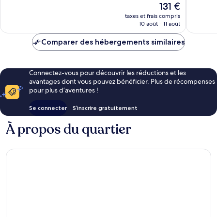
Le
131 €
496 avis
309 avis
nouveau
taxes et frais compris
prix
10 août - 11 août
est
de
Comparer des hébergements similaires
131 €
Connectez-vous pour découvrir les réductions et les
avantages dont vous pouvez bénéficier. Plus de récompenses
pour plus d’aventures !
Se connecter
S’inscrire gratuitement
À propos du quartier