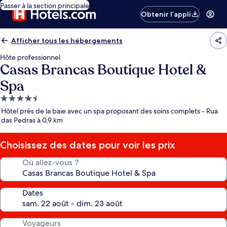
Passer à la section principale
Obtenir l’appli
Afficher tous les hébergements
Hôte professionnel
Casas Brancas Boutique Hotel &
Spa
Hébergement
4.5 étoiles
Hôtel près de la baie avec un spa proposant des soins complets - Rua
das Pedras à 0,9 km
Choisissez des dates pour voir les prix
Où allez-vous ?
Dates
Voyageurs