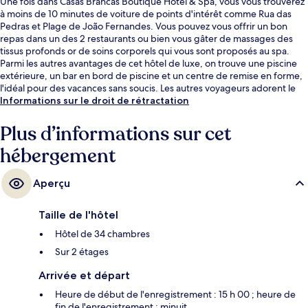
Une fois dans Casas Brancas Boutique Hotel & Spa, vous vous trouverez
à moins de 10 minutes de voiture de points d'intérêt comme Rua das
Pedras et Plage de João Fernandes. Vous pouvez vous offrir un bon
repas dans un des 2 restaurants ou bien vous gâter de massages des
tissus profonds or de soins corporels qui vous sont proposés au spa.
Parmi les autres avantages de cet hôtel de luxe, on trouve une piscine
extérieure, un bar en bord de piscine et un centre de remise en forme,
l'idéal pour des vacances sans soucis. Les autres voyageurs adorent le
personnel attentionné.
Informations sur le droit de rétractation
Plus d’informations sur cet
hébergement
Aperçu
Taille de l'hôtel
Hôtel de 34 chambres
Sur 2 étages
Arrivée et départ
Heure de début de l'enregistrement : 15 h 00 ; heure de
fin de l'enregistrement : minuit.