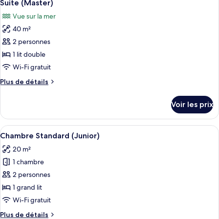
15
de
Suite (Master)
toutes
chambre
Vue sur la mer
Chambre
les
Deluxe
40 m²
photos
pour
2 personnes
ce
1 lit double
type
Wi-Fi gratuit
de
Plus
Plus de détails
chambre :
de
Suite
détails
Voir les prix
sur
(Master)
le
type
Afficher
Une chambre à coucher comprenant un li
4
de
Chambre Standard (Junior)
toutes
chambre
20 m²
Suite
les
(Master)
1 chambre
photos
pour
2 personnes
ce
1 grand lit
type
Wi-Fi gratuit
de
Plus
Plus de détails