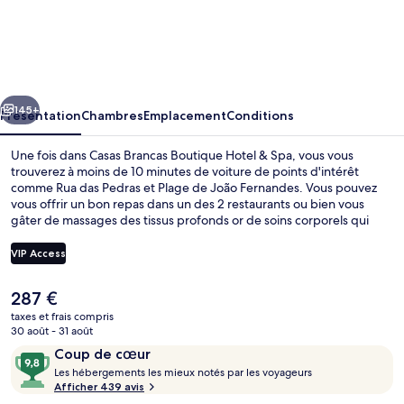
Casas
Brancas
Boutique
Hotel
cédent
Suivant
&
145+
Présentation
Chambres
Emplacement
Conditions
Spa
Une fois dans Casas Brancas Boutique Hotel & Spa, vous vous
trouverez à moins de 10 minutes de voiture de points d'intérêt
comme Rua das Pedras et Plage de João Fernandes. Vous pouvez
vous offrir un bon repas dans un des 2 restaurants ou bien vous
gâter de massages des tissus profonds or de soins corporels qui
vous sont proposés au spa. Parmi les autres avantages de cet hôtel
de luxe, on trouve une piscine extérieure, un bar en bord de piscine
VIP Access
et un centre de remise en forme, l'idéal pour des vacances sans
soucis. Les autres voyageurs adorent le personnel attentionné.
Le
287 €
2 restaurants servant le dîner
prix
taxes et frais compris
actuel
30 août - 31 août
est
Avis
9,8
Coup de cœur
de
voyageurs
L
sur
Les hébergements les mieux notés par les voyageurs
287 €.
e
Afficher 439 avis
10,
s