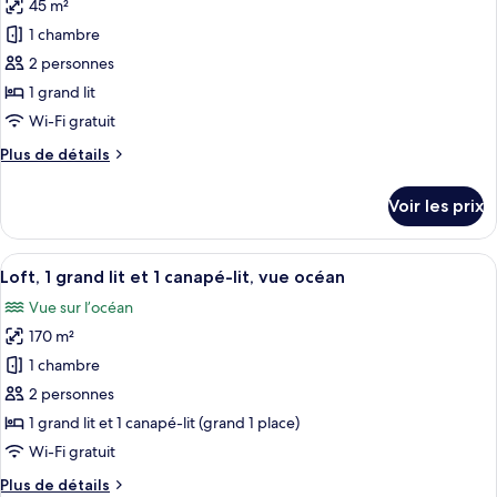
Luxe,
45 m²
photos
balcon
pour
1 chambre
(Private
ce
Pool)
2 personnes
type
1 grand lit
de
Wi-Fi gratuit
chambre :
Plus
Plus de détails
Suite
de
Junior,
détails
Voir les prix
1
sur
le
grand
type
Afficher
Une chambre dotée d’un grand lit, d’un
lit,
10
de
Loft, 1 grand lit et 1 canapé-lit, vue océan
toutes
balcon,
chambre
Vue sur l’océan
Suite
les
vue
Junior,
170 m²
photos
océan
1
pour
1 chambre
grand
ce
lit,
2 personnes
balcon,
type
1 grand lit et 1 canapé-lit (grand 1 place)
vue
de
Wi-Fi gratuit
océan
chambre :
Plus
Plus de détails
Loft,