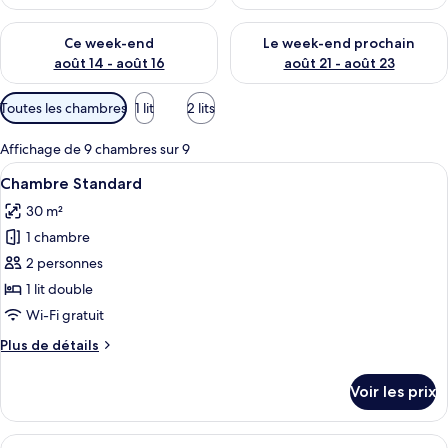
Vérifier la disponibilité pour ce week-end août 14 - août 16
Vérifier la disponibilité pour
Ce week-end
Le week-end prochain
août 14 - août 16
août 21 - août 23
Filtres
Toutes les chambres
1 lit
2 lits
disponibles
pour
Affichage de 9 chambres sur 9
les
Afficher
Minibar, coffres-forts dans les chambre
20
Chambre Standard
chambres
toutes
30 m²
les
1 chambre
photos
pour
2 personnes
ce
1 lit double
type
Wi-Fi gratuit
de
Plus
Plus de détails
chambre :
de
Chambre
détails
Voir les prix
sur
Standard
le
type
Afficher
Minibar, coffres-forts dans les chambre