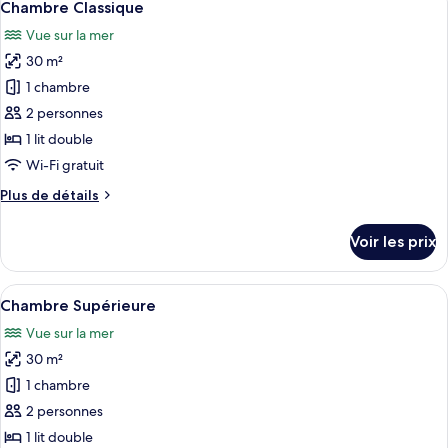
7
de
Chambre Classique
toutes
chambre
Vue sur la mer
Chambre
les
Standard
30 m²
photos
pour
1 chambre
ce
2 personnes
type
1 lit double
de
Wi-Fi gratuit
chambre :
Plus
Plus de détails
Chambre
de
Classique
détails
Voir les prix
sur
le
type
Afficher
Chambre Supérieure | Minibar, coffres-
6
de
Chambre Supérieure
toutes
chambre
Vue sur la mer
Chambre
les
Classique
30 m²
photos
pour
1 chambre
ce
2 personnes
type
1 lit double