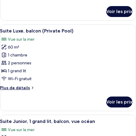
chambre :
de
Chambre
détails
Voir les prix
sur
Standard
le
(Junior)
type
Afficher
Une chambre d’hôtel comprenant un lit,
5
de
Suite Luxe, balcon (Private Pool)
toutes
chambre
Vue sur la mer
Chambre
les
Standard
60 m²
photos
(Junior)
pour
1 chambre
ce
2 personnes
type
1 grand lit
de
Wi-Fi gratuit
chambre :
Plus
Plus de détails
Suite
de
Luxe,
détails
Voir les prix
balcon
sur
le
(Private
type
Afficher
Une chambre d’hôtel moderne avec un g
Pool)
10
de
Suite Junior, 1 grand lit, balcon, vue océan
toutes
chambre
Vue sur la mer
Suite
les