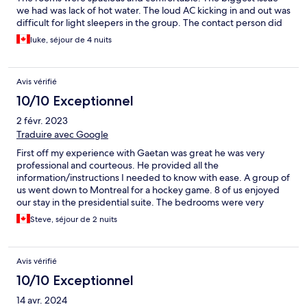
we had was lack of hot water. The loud AC kicking in and out was
difficult for light sleepers in the group. The contact person did
deal with issue as quick as possible, which was nice but would
luke, séjour de 4 nuits
have been nice to been addressed before arriving.
Avis vérifié
10/10 Exceptionnel
2 févr. 2023
Traduire avec Google
First off my experience with Gaetan was great he was very
professional and courteous. He provided all the
information/instructions I needed to know with ease. A group of
us went down to Montreal for a hockey game. 8 of us enjoyed
our stay in the presidential suite. The bedrooms were very
spacious and nice with an ensuite in every room. The kitchen
Steve, séjour de 2 nuits
and living area is huge with lots of space to entertain. The tv and
sound system was awesome for just relaxing and playing cards
and having a few drinks. I would definitely recommend this
Avis vérifié
place to family and friends
10/10 Exceptionnel
14 avr. 2024