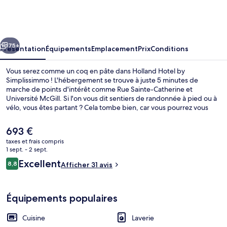
Hotel
by
Simplissimmo
cédent
Suivant
75+
Présentation
Équipements
Emplacement
Prix
Conditions
Vous serez comme un coq en pâte dans Holland Hotel by
Simplissimmo ! L'hébergement se trouve à juste 5 minutes de
marche de points d'intérêt comme Rue Sainte-Catherine et
Université McGill. Si l'on vous dit sentiers de randonnée à pied ou à
vélo, vous êtes partant ? Cela tombe bien, car vous pourrez vous
adonner à cette activité à proximité. Vous vous sentirez comme chez
vous dans les appartements de cet hébergement qui bénéficient
Le
693 €
de petits plus comme une cuisine, un lave-linge/sèche-linge, un lit
prix
taxes et frais compris
avec matelas à mémoire de forme et une télévision à écran plat.
actuel
1 sept. - 2 sept.
L'hébergement se situe à une très courte distance à pied des
Loft Exécutif, 4 chambres | Coin séjour
est
Avis
transports publics : Station de métro Peel se trouve à 2 min et
Excellent
8,8
Afficher 31 avis
de
8,8 sur 10
Station de métro McGill, à 8 min.
voyageurs
693 €.
Équipements populaires
Cuisine
Laverie