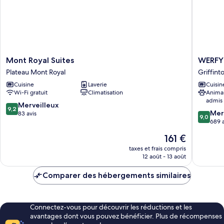
Mont
WERFY
Mont Royal Suites
WERFY 
Royal
Luxury
Plateau Mont Royal
Griffin
Suites
Apart-
Cuisine
Laverie
Cuisin
Plateau
Hotel
Wi-Fi gratuit
Climatisation
Anima
Mont
Griffint
admis
Royal
9.2
Merveilleux
9,2
9.0
Mer
sur
83 avis
9,0
sur
689 a
10,
10,
Merveilleux,
Le
161 €
Merveill
83 avis
nouveau
689 avis
taxes et frais compris
prix
12 août - 13 août
est
de
Comparer des hébergements similaires
161 €
Connectez-vous pour découvrir les réductions et les
avantages dont vous pouvez bénéficier. Plus de récompenses