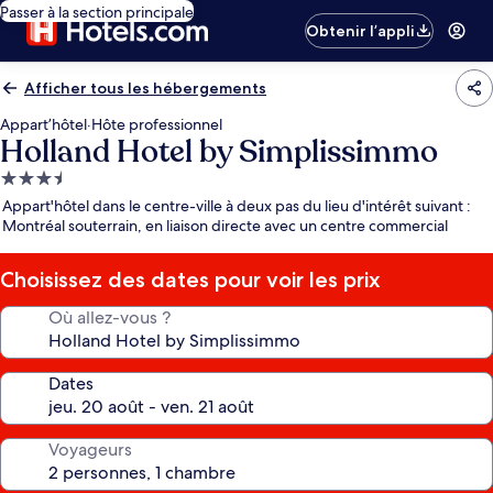
Passer à la section principale
Obtenir l’appli
Afficher tous les hébergements
Appart’hôtel
·
Hôte professionnel
Holland Hotel by Simplissimmo
Hébergement
3.5 étoiles
Appart'hôtel dans le centre-ville à deux pas du lieu d'intérêt suivant :
Montréal souterrain, en liaison directe avec un centre commercial
Choisissez des dates pour voir les prix
Où allez-vous ?
Dates
Voyageurs