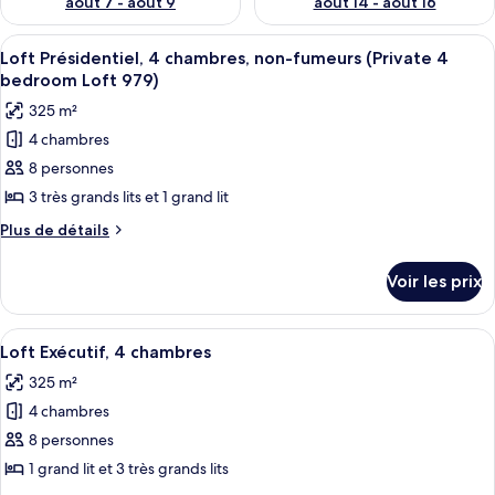
août 7 - août 9
août 14 - août 16
Afficher
Un intérieur moderne avec une longue 
37
Loft Présidentiel, 4 chambres, non-fumeurs (Private 4
toutes
bedroom Loft 979)
les
325 m²
photos
4 chambres
pour
8 personnes
ce
type
3 très grands lits et 1 grand lit
de
Plus
Plus de détails
chambre :
de
détails
Loft
Voir les prix
sur
Présidentiel,
le
4
type
Afficher
Un vaste espace de vie comprenant un 
22
chambres,
de
Loft Exécutif, 4 chambres
toutes
chambre
non-
325 m²
Loft
les
fumeurs
Présidentiel,
4 chambres
photos
(Private
4
pour
8 personnes
chambres,
4
ce
non-
1 grand lit et 3 très grands lits
bedroom
fumeurs
type