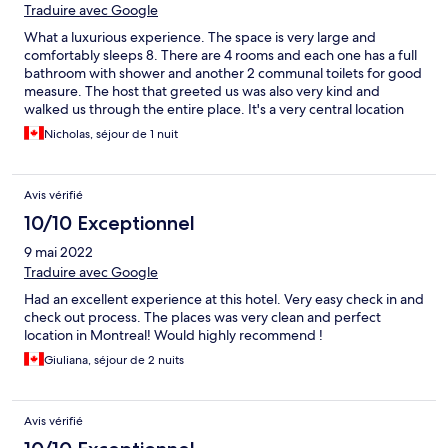
Traduire avec Google
What a luxurious experience. The space is very large and
comfortably sleeps 8. There are 4 rooms and each one has a full
bathroom with shower and another 2 communal toilets for good
measure. The host that greeted us was also very kind and
walked us through the entire place. It's a very central location
with shops and restaurants everywhere. Lots of overnight
Nicholas, séjour de 1 nuit
parking and we parked at an underground parking lot that was
on their recommendation list (2 min walk). I'd definitely
recommend this spot for large groups! The only small downside
Avis vérifié
is that the street outside and in the area is completely ripped up
due to construction but that's Montreal for you. 10/10!
10/10 Exceptionnel
9 mai 2022
Traduire avec Google
Had an excellent experience at this hotel. Very easy check in and
check out process. The places was very clean and perfect
location in Montreal! Would highly recommend !
Giuliana, séjour de 2 nuits
Avis vérifié