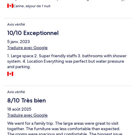
Their lofts offer a full kitchen and commercial grade fridge
Carine, séjour de 1 nuit
which is convenient when you have catering.
Avis vérifié
10/10 Exceptionnel
5 janv. 2023
Traduire avec Google
1. Large space 2. Super friendly staffs 3. bathrooms with shower
system. 4. Location Everything was perfect but water pressure
and parking.
Avis vérifié
8/10 Très bien
18 août 2025
Traduire avec Google
We went for a family trip. The large areas were great to visit
together. The furniture was less comfortable than expected.
The rooms were spacious and comfortable. The biggest issue