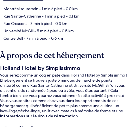
Montréal souterrain
- 1 min à pied
- 0.0 km
Rue Sainte-Catherine
- 1 min à pied
- 0.1 km
Rue Crescent
- 3 min à pied
- 0.3 km
Université McGill
- 5 min à pied
- 0.5 km
Centre Bell
- 7 min à pied
- 0.6 km
À propos de cet hébergement
Holland Hotel by Simplissimmo
Vous serez comme un coq en pâte dans Holland Hotel by Simplissimmo !
L'hébergement se trouve à juste 5 minutes de marche de points
d'intérêt comme Rue Sainte-Catherine et Université McGill. Si l'on vous
dit sentiers de randonnée à pied ou à vélo, vous êtes partant ? Cela
tombe bien, car vous pourrez vous adonner à cette activité à proximité.
Vous vous sentirez comme chez vous dans les appartements de cet
hébergement qui bénéficient de petits plus comme une cuisine, un
lave-linge/sèche-linge, un lit avec matelas à mémoire de forme et une
télévision à écran plat. L'hébergement se situe à une très courte
Informations sur le droit de rétractation
distance à pied des transports publics : Station de métro Peel se trouve
à 2 min et Station de métro McGill, à 8 min.