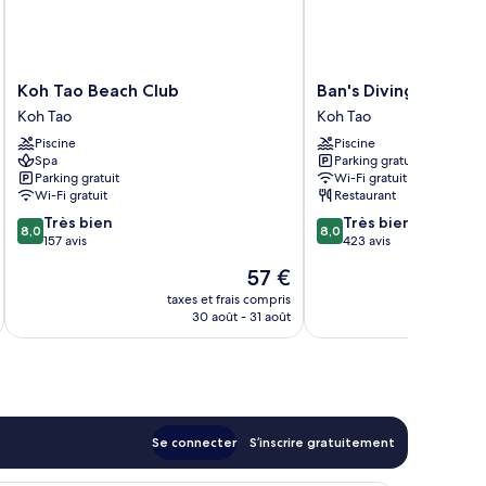
Koh
Ban's
Koh Tao Beach Club
Ban's Diving Resort
Tao
Diving
Koh Tao
Koh Tao
Beach
Resort
Piscine
Piscine
Club
Koh
Spa
Parking gratuit
Koh
Tao
Parking gratuit
Wi-Fi gratuit
Tao
Wi-Fi gratuit
Restaurant
8.0
8.0
Très bien
Très bien
8,0
8,0
sur
sur
157 avis
423 avis
10,
10,
Le
57 €
Très
Très
u
nouveau
bien,
bien,
taxes et frais compris
tax
prix
30 août - 31 août
157 avis
423 avis
est
de
57 €
Se connecter
S’inscrire gratuitement