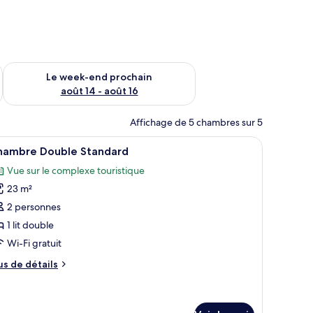
-end août 7 - août 9
Vérifier la disponibilité pour le week-end prochain août 14 - a
Le week-end prochain
août 14 - août 16
Affichage de 5 chambres sur 5
, avec des toits de chaume, des palmiers et une vue sur la mer.
fficher
Une chambre avec un lit en bois, un téléviseur 
6
hambre Double Standard
outes
Vue sur le complexe touristique
s
23 m²
hotos
our
2 personnes
e
1 lit double
ype
Wi-Fi gratuit
e
us
us de détails
hambre :
e
hambre
tails
r
ouble