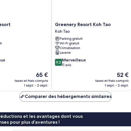
Greenery
esort
Greenery Resort Koh Tao
Resort
Koh Tao
Koh
Parking gratuit
Tao
it
Wi-Fi gratuit
Koh
Climatisation
Tao
Laverie
9.2
eux
Merveilleux
9,2
sur
11 avis
10,
Le
Le
65 €
52 €
Merveilleux,
nouveau
nouvea
11 avis
taxes et frais compris
taxes et frais compris
prix
prix
1 sept. - 2 sept.
1 sept. - 2 sept.
est
est
de
de
Comparer des hébergements similaires
65 €
52 €
réductions et les avantages dont vous
ses pour plus d’aventures !