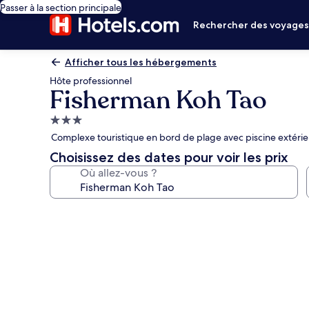
Passer à la section principale
Rechercher des voyage
Afficher tous les hébergements
Hôte professionnel
Fisherman Koh Tao
Hébergement
3.0 étoiles
Complexe touristique en bord de plage avec piscine extérie
Choisissez des dates pour voir les prix
Où allez-vous ?
Galerie
photos
de
l’hébergement
Fisherman