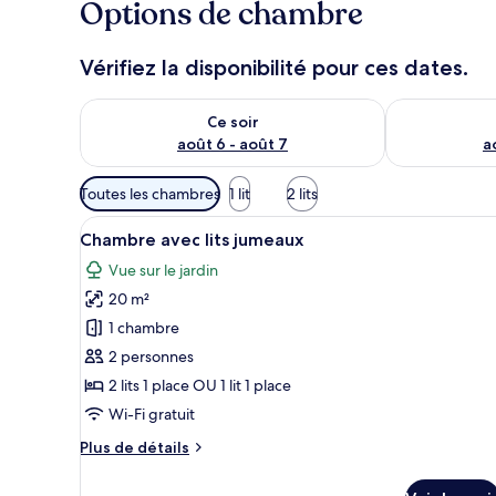
Options de chambre
Vérifiez la disponibilité pour ces dates.
Vérifier la disponibilité pour ce soir août 6 - août 7
Vérifier la di
Ce soir
août 6 - août 7
a
Filtres
Toutes les chambres
1 lit
2 lits
disponibles
Afficher
Une chambre avec un lit en bois
pour
10
Chambre avec lits jumeaux
toutes
les
Vue sur le jardin
les
chambres
20 m²
photos
pour
1 chambre
ce
2 personnes
type
2 lits 1 place OU 1 lit 1 place
de
Wi-Fi gratuit
chambre :
Plus
Plus de détails
Chambre
de
avec
détails