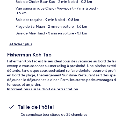
Baie de Chalok Baan Kao
- 2 min à pied
- 0.2 km
Vue panoramique Chalok Viewpoint
- 7 min à pied
-
0.6 km
Car
Baie des requins
- 9 min à pied
- 0.8 km
Plage de Sai Nuan
- 2 min en voiture
- 1.6 km
Baie de Mae Haad
- 3 min en voiture
- 3.1 km
Afficher plus
Fisherman Koh Tao
Fisherman Koh Tao est le lieu idéal pour des vacances au bord de la 
exemple vous adonner au snorkeling à proximité. Une piscine extér
détente, tandis que ceux souhaitant se faire dorloter pourront pro
en bord de plage, l'hébergement Sunshine Restaurant sert des spécial
déjeuner, le déjeuner et le dîner. Parmi les autres petits avantage
terrasse, et un jardin.
Informations sur le droit de rétractation
Taille de l'hôtel
Ce complexe touristique de 25 chambres