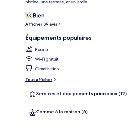
piscine, une terrasse, et un jardin.
Avis
Bien
7,6
7,6 sur 10
voyageurs
Afficher 39 avis
Piscine extér
Équipements populaires
Piscine
Wi-Fi gratuit
Climatisation
Tout afficher
Services et équipements principaux
(12)
Comme à la maison
(6)