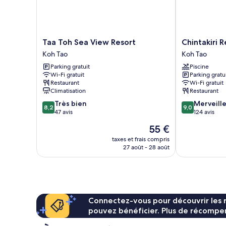
double
Taa
Chintakiri
Taa Toh Sea View Resort
Chintakiri R
Toh
Resort
Koh Tao
Koh Tao
Sea
Koh
Parking gratuit
Piscine
View
Tao
Wi-Fi gratuit
Parking gratu
Resort
Restaurant
Wi-Fi gratuit
Koh
Climatisation
Restaurant
Tao
8.2
9.0
Très bien
Merveill
8,2
9,0
sur
sur
47 avis
124 avis
10,
10,
Le
55 €
Très
Merveilleux,
nouveau
bien,
124 avis
taxes et frais compris
prix
27 août - 28 août
47 avis
est
de
55 €
Connectez-vous pour découvrir les 
pouvez bénéficier. Plus de récompen