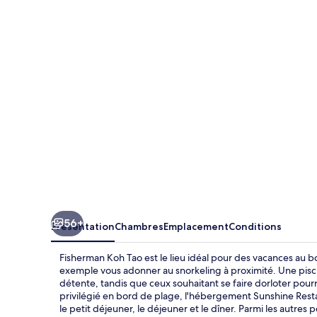
Koh
Tao
56+
Présentation
Chambres
Emplacement
Conditions
Fisherman Koh Tao est le lieu idéal pour des vacances au bo
exemple vous adonner au snorkeling à proximité. Une pisc
détente, tandis que ceux souhaitant se faire dorloter pou
privilégié en bord de plage, l'hébergement Sunshine Restau
le petit déjeuner, le déjeuner et le dîner. Parmi les autr