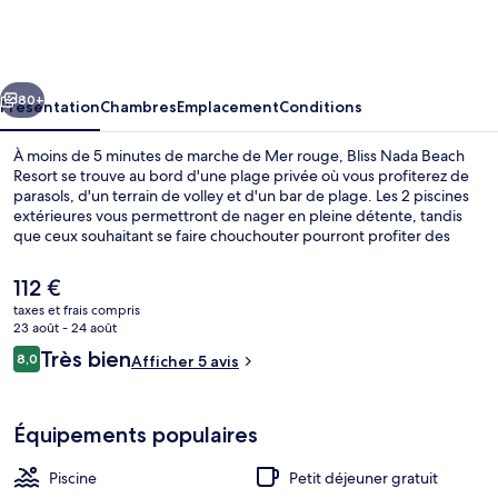
Nada
Beach
Resort
cédent
Suivant
80+
Présentation
Chambres
Emplacement
Conditions
À moins de 5 minutes de marche de Mer rouge, Bliss Nada Beach
Resort se trouve au bord d'une plage privée où vous profiterez de
parasols, d'un terrain de volley et d'un bar de plage. Les 2 piscines
extérieures vous permettront de nager en pleine détente, tandis
que ceux souhaitant se faire chouchouter pourront profiter des
massages, des enveloppements corporels et un service de
manucure et pédicure. L'établissement Nabata, l'un des 2
Le
112 €
restaurants, sert le petit déjeuner, le déjeuner et le dîner. Cet hôtel
prix
taxes et frais compris
tout inclus abrite en outre une marina sur place, une terrasse sur le
actuel
23 août - 24 août
toit et un club pour enfants (gratuit).
Extérieur
est
Avis
Très bien
8,0
Afficher 5 avis
de
8,0 sur 10
voyageurs
112 €.
Équipements populaires
Piscine
Petit déjeuner gratuit