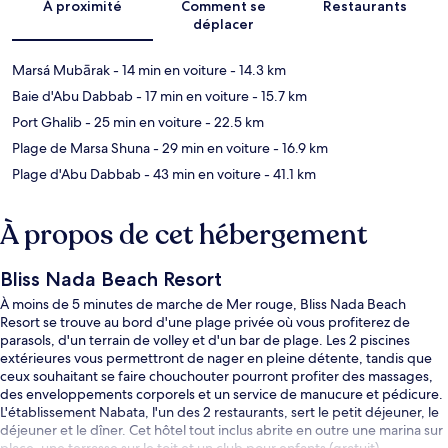
À proximité
Comment se
Restaurants
déplacer
Marsá Mubārak
- 14 min en voiture
- 14.3 km
Baie d'Abu Dabbab
- 17 min en voiture
- 15.7 km
Port Ghalib
- 25 min en voiture
- 22.5 km
Plage de Marsa Shuna
- 29 min en voiture
- 16.9 km
Plage d'Abu Dabbab
- 43 min en voiture
- 41.1 km
À propos de cet hébergement
Bliss Nada Beach Resort
À moins de 5 minutes de marche de Mer rouge, Bliss Nada Beach
Resort se trouve au bord d'une plage privée où vous profiterez de
parasols, d'un terrain de volley et d'un bar de plage. Les 2 piscines
extérieures vous permettront de nager en pleine détente, tandis que
ceux souhaitant se faire chouchouter pourront profiter des massages,
des enveloppements corporels et un service de manucure et pédicure.
L'établissement Nabata, l'un des 2 restaurants, sert le petit déjeuner, le
déjeuner et le dîner. Cet hôtel tout inclus abrite en outre une marina sur
place, une terrasse sur le toit et un club pour enfants (gratuit).