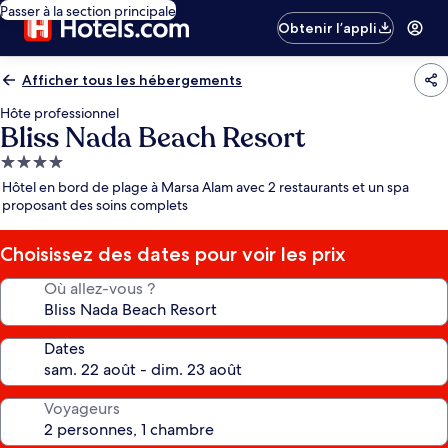
Passer à la section principale
Obtenir l’appli
Afficher tous les hébergements
Hôte professionnel
Bliss Nada Beach Resort
Hébergement
4.0 étoiles
Hôtel en bord de plage à Marsa Alam avec 2 restaurants et un spa
proposant des soins complets
Choisissez des dates pour voir les prix
Où allez-vous ?
Dates
Voyageurs