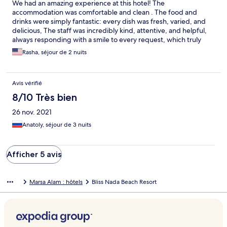
We had an amazing experience at this hotel! The
accommodation was comfortable and clean . The food and
drinks were simply fantastic: every dish was fresh, varied, and
delicious, The staff was incredibly kind, attentive, and helpful,
always responding with a smile to every request, which truly
made us feel at home. The pool was perfect for relaxing,
Rasha, séjour de 2 nuits
sunbathing, and a refreshing swim, leaving us completely
recharged. Overall, this hotel is a perfect choice in every way:
the comfort, hospitality, and entertaining programs combined
Avis vérifié
to make our vacation unforgettable. We will definitely return
8/10 Très bien
26 nov. 2021
Anatoly, séjour de 3 nuits
Afficher 5 avis
Marsa Alam : hôtels
Bliss Nada Beach Resort