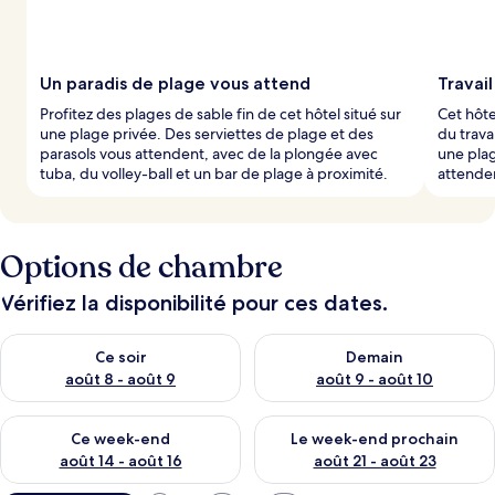
Un paradis de plage vous attend
Travail
Profitez des plages de sable fin de cet hôtel situé sur
Cet hôte
une plage privée. Des serviettes de plage et des
du trava
parasols vous attendent, avec de la plongée avec
une plag
tuba, du volley-ball et un bar de plage à proximité.
attenden
Options de chambre
Vérifiez la disponibilité pour ces dates.
Vérifier la disponibilité pour ce soir août 8 - août 9
Vérifier la disponibilité pour 
Ce soir
Demain
août 8 - août 9
août 9 - août 10
Vérifier la disponibilité pour ce week-end août 14 - août 16
Vérifier la disponibilité pour
Ce week-end
Le week-end prochain
août 14 - août 16
août 21 - août 23