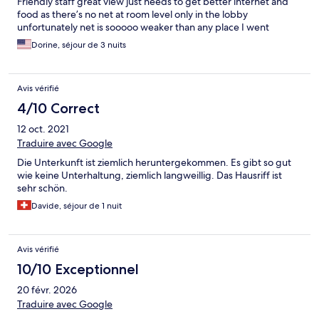
Friendly staff great view just needs to get better internet and
food as there’s no net at room level only in the lobby
unfortunately net is sooooo weaker than any place I went
Dorine, séjour de 3 nuits
Avis vérifié
4/10 Correct
12 oct. 2021
Traduire avec Google
Die Unterkunft ist ziemlich heruntergekommen. Es gibt so gut
wie keine Unterhaltung, ziemlich langweillig. Das Hausriff ist
sehr schön.
Davide, séjour de 1 nuit
Avis vérifié
10/10 Exceptionnel
20 févr. 2026
Traduire avec Google