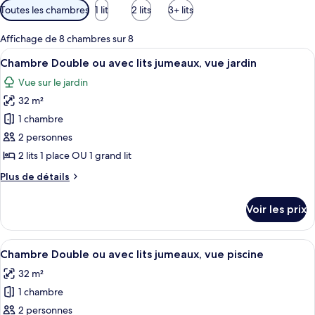
Filtres
Toutes les chambres
1 lit
2 lits
3+ lits
disponibles
pour
Affichage de 8 chambres sur 8
les
Afficher
Chambre Double ou avec lits jumeaux, v
3
Chambre Double ou avec lits jumeaux, vue jardin
chambres
toutes
Vue sur le jardin
les
32 m²
photos
pour
1 chambre
ce
2 personnes
type
2 lits 1 place OU 1 grand lit
de
Plus
Plus de détails
chambre :
de
Chambre
détails
Voir les prix
sur
Double
le
ou
type
Afficher
Une chambre d’hôtel avec deux lits, un
avec
2
de
Chambre Double ou avec lits jumeaux, vue piscine
toutes
lits
chambre
32 m²
Chambre
les
jumeaux,
Double
1 chambre
photos
vue
ou
pour
2 personnes
jardin
avec