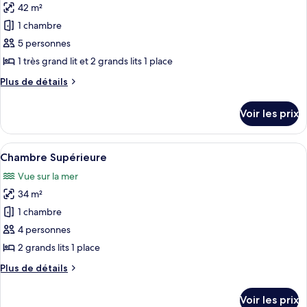
42 m²
Chambre
les
jumeaux,
Double
1 chambre
photos
vue
ou
pour
5 personnes
mer
avec
ce
lits
1 très grand lit et 2 grands lits 1 place
jumeaux,
type
Plus
Plus de détails
vue
de
de
mer
chambre :
détails
Voir les prix
sur
Chambre
le
Familiale
type
Afficher
Une chambre d’hôtel avec un lit, un bu
1
de
Chambre Supérieure
toutes
chambre
Vue sur la mer
Chambre
les
Familiale
34 m²
photos
pour
1 chambre
ce
4 personnes
type
2 grands lits 1 place
de
Plus
Plus de détails
chambre :
de
Chambre
détails
Voir les prix
sur