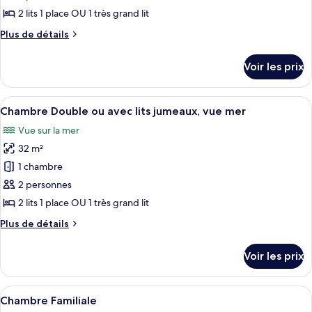
ce
lits
2 lits 1 place OU 1 très grand lit
jumeaux,
type
Plus
Plus de détails
vue
de
de
jardin
chambre :
détails
Voir les prix
sur
Chambre
le
Double
type
Afficher
Chambre Double ou avec lits jumeaux, v
ou
4
de
Chambre Double ou avec lits jumeaux, vue mer
toutes
chambre
avec
Vue sur la mer
Chambre
les
lits
Double
32 m²
photos
jumeaux,
ou
pour
1 chambre
vue
avec
ce
lits
2 personnes
piscine
jumeaux,
type
2 lits 1 place OU 1 très grand lit
vue
de
piscine
Plus
Plus de détails
chambre :
de
Chambre
détails
Voir les prix
sur
Double
le
ou
type
Afficher
Une chambre d’hôtel avec deux lits, une
avec
1
de
Chambre Familiale
toutes
lits
chambre