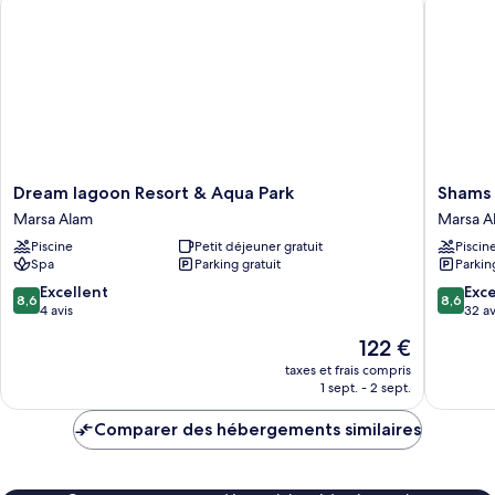
Chambre
Dream
Shams
Dream lagoon Resort & Aqua Park
Shams 
lagoon
Alam
Marsa Alam
Marsa A
Resort
Beach
Piscine
Petit déjeuner gratuit
Piscin
&
Resort
Spa
Parking gratuit
Parkin
Aqua
-
Park
All
8.6
8.6
Excellent
Exce
8,6
8,6
Marsa
inclusive
sur
sur
4 avis
32 av
Alam
Marsa
10,
10,
Le
122 €
Alam
Excellent,
Excellen
nouveau
4 avis
32 avis
taxes et frais compris
prix
1 sept. - 2 sept.
est
de
Comparer des hébergements similaires
122 €