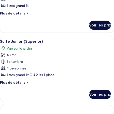
type
1 très grand lit
de
Plus
Plus de détails
chambre :
de
Suite
détails
Voir les prix
sur
Junior
le
(Superior)
type
Afficher
Une chambre d’hôtel avec deux lits, un
8
de
Suite Junior (Superior)
toutes
chambre
Vue sur le jardin
Suite
les
Junior
43 m²
photos
(Superior)
pour
1 chambre
ce
4 personnes
type
1 très grand lit OU 2 lits 1 place
de
Plus
Plus de détails
chambre :
de
Suite
détails
Voir les prix
sur
Junior
le
(Superior)
type
de