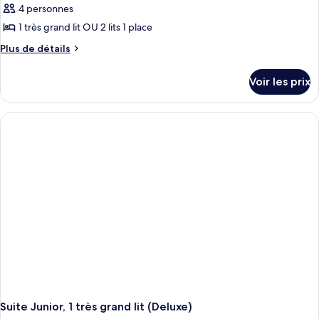
4 personnes
1 très grand lit OU 2 lits 1 place
Plus
Plus de détails
de
détails
Voir les prix
sur
le
type
de
chambre
Suite
Junior
(Deluxe)
Suite Junior, 1 très grand lit (Deluxe)