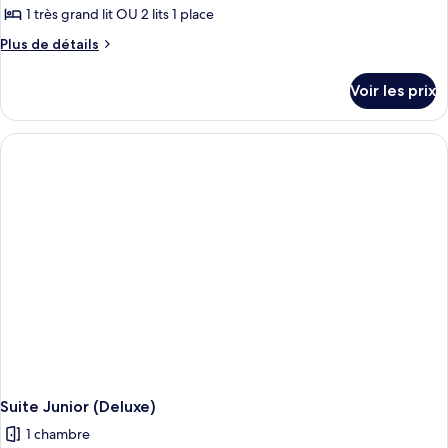
1 très grand lit OU 2 lits 1 place
Plus
Plus de détails
de
détails
Voir les prix
sur
le
type
de
chambre
Suite
Junior
(Deluxe)
Suite Junior (Deluxe)
1 chambre