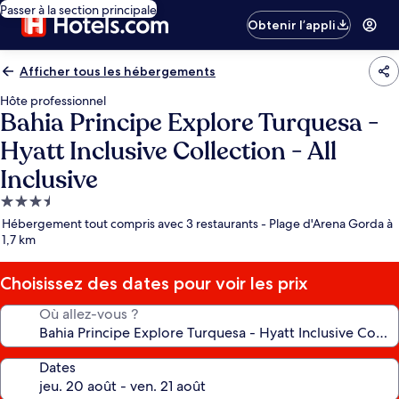
Passer à la section principale
Obtenir l’appli
Afficher tous les hébergements
Hôte professionnel
Bahia Principe Explore Turquesa -
Hyatt Inclusive Collection - All
Inclusive
Hébergement
3.5 étoiles
Hébergement tout compris avec 3 restaurants - Plage d'Arena Gorda à
1,7 km
Choisissez des dates pour voir les prix
Où allez-vous ?
Dates