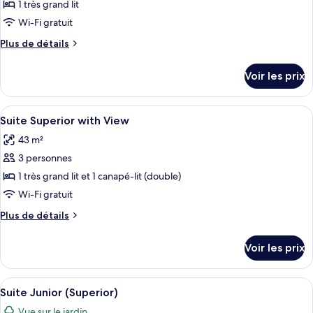
pour
1 très grand lit
ce
Wi-Fi gratuit
type
Plus
Plus de détails
de
de
chambre :
détails
Voir les prix
sur
Suite
le
Superior
type
Afficher
Literie de qualité supérieure, articles 
5
de
Suite Superior with View
toutes
chambre
43 m²
Suite
les
Superior
3 personnes
photos
pour
1 très grand lit et 1 canapé-lit (double)
ce
Wi-Fi gratuit
type
Plus
Plus de détails
de
de
chambre :
détails
Voir les prix
sur
Suite
le
Superior
type
Afficher
Une chambre d’hôtel avec deux lits, un
with
8
de
Suite Junior (Superior)
toutes
chambre
View
Vue sur le jardin