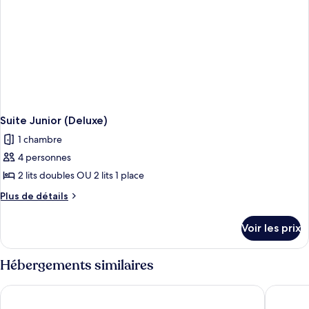
Suite Junior (Deluxe)
1 chambre
4 personnes
2 lits doubles OU 2 lits 1 place
Plus
Plus de détails
de
détails
Voir les prix
sur
le
type
Hébergements similaires
de
chambre
Bahia Principe Explore Punta Cana - Hyatt Inclusive Collection -
Bahia Pri
Suite
Junior