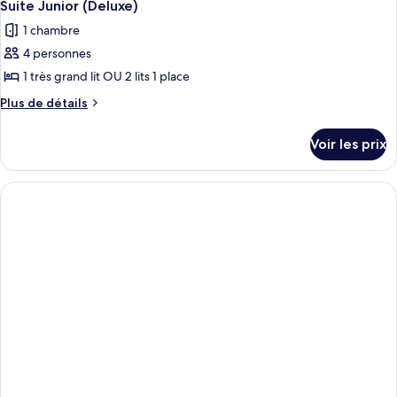
Suite Junior (Deluxe)
1 chambre
4 personnes
1 très grand lit OU 2 lits 1 place
Plus
Plus de détails
de
détails
Voir les prix
sur
le
type
de
chambre
Suite
Junior
(Deluxe)