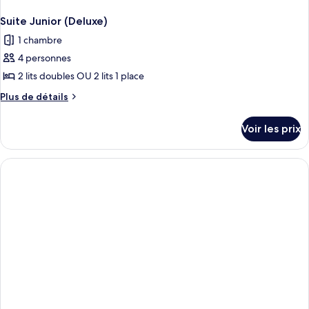
Suite Junior (Deluxe)
1 chambre
4 personnes
2 lits doubles OU 2 lits 1 place
Plus
Plus de détails
de
détails
Voir les prix
sur
le
type
de
chambre
Suite
Junior
(Deluxe)