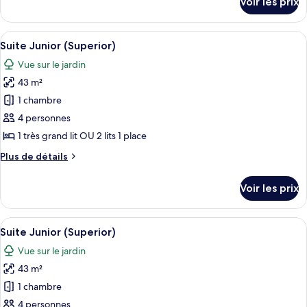
Voir les prix
sur
Junior
le
(Superior)
type
Afficher
Une chambre d’hôtel avec deux lits, un
8
de
Suite Junior (Superior)
toutes
chambre
Vue sur le jardin
Suite
les
Junior
43 m²
photos
(Superior)
pour
1 chambre
ce
4 personnes
type
1 très grand lit OU 2 lits 1 place
de
Plus
Plus de détails
chambre :
de
Suite
détails
Voir les prix
sur
Junior
le
(Superior)
type
Afficher
Une chambre d’hôtel avec deux lits, un
8
de
Suite Junior (Superior)
toutes
chambre
Vue sur le jardin
Suite
les
Junior
43 m²
photos
(Superior)
pour
1 chambre
ce
4 personnes