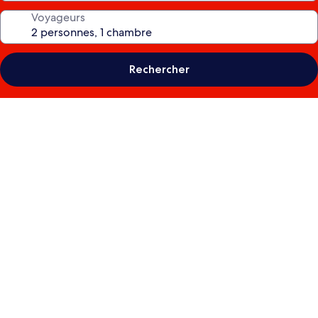
Voyageurs
Rechercher
Galerie
photos
de