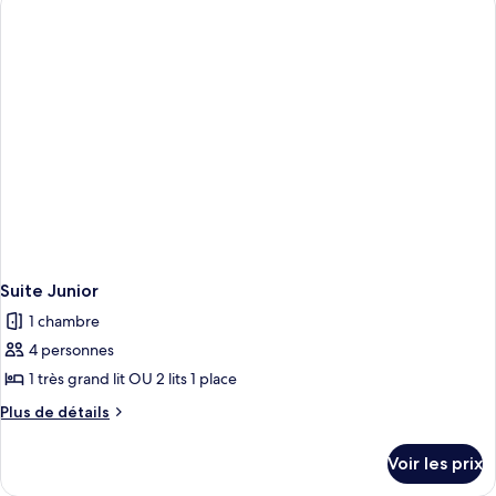
de
chambre
Suite
Junior
Suite Junior
1 chambre
4 personnes
1 très grand lit OU 2 lits 1 place
Plus
Plus de détails
de
détails
Voir les prix
sur
le