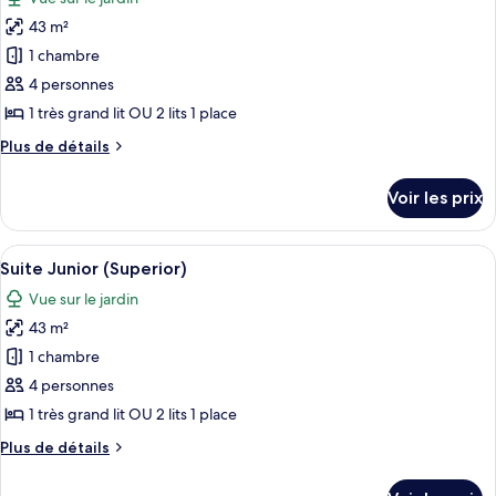
Suite
les
Superior
43 m²
photos
with
pour
1 chambre
View
ce
4 personnes
type
1 très grand lit OU 2 lits 1 place
de
Plus
Plus de détails
chambre :
de
Suite
détails
Voir les prix
sur
Junior
le
(Superior)
type
Afficher
Une chambre d’hôtel avec deux lits, un
8
de
Suite Junior (Superior)
toutes
chambre
Vue sur le jardin
Suite
les
Junior
43 m²
photos
(Superior)
pour
1 chambre
ce
4 personnes
type
1 très grand lit OU 2 lits 1 place
de
Plus
Plus de détails
chambre :
de
Suite
détails