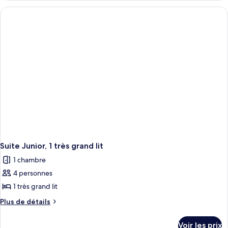
type
de
chambre
Suite
Junior
Suite Junior, 1 très grand lit
1 chambre
4 personnes
1 très grand lit
Plus
Plus de détails
de
détails
Voir les prix