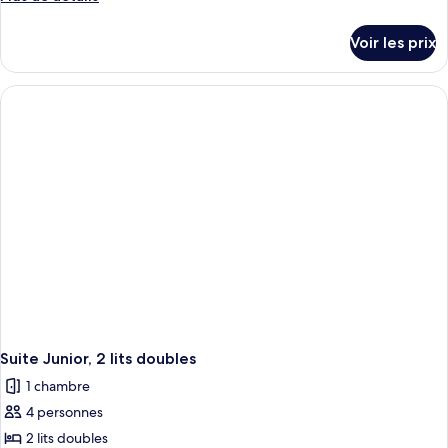
de
détails
Voir les prix
sur
le
type
de
chambre
Suite
Junior
Suite Junior, 2 lits doubles
1 chambre
4 personnes
2 lits doubles