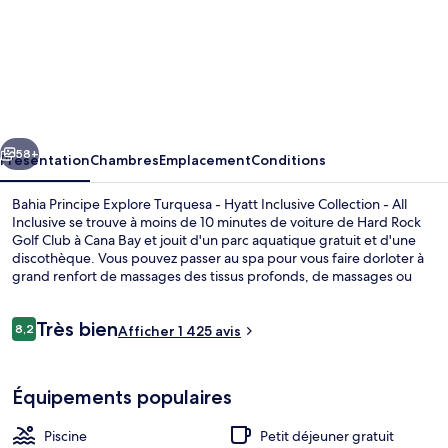
l’hébergement
Bahia
Principe
Explore
Turquesa
cédent
Suivant
-
58+
Présentation
Chambres
Emplacement
Conditions
Hyatt
Bahia Principe Explore Turquesa - Hyatt Inclusive Collection - All
Inclusive
Inclusive se trouve à moins de 10 minutes de voiture de Hard Rock
Golf Club à Cana Bay et jouit d'un parc aquatique gratuit et d'une
Collection
discothèque. Vous pouvez passer au spa pour vous faire dorloter à
-
grand renfort de massages des tissus profonds, de massages ou
bien de soins de manucure et pédicure. Pour le plaisir des papilles,
All
l'établissement Las Dalias, un des 3 restaurants, sert des spécialités
Avis
Très bien
Inclusive
Cuisine internationale et est ouvert pour le petit déjeuner, le
8,2
Afficher 1 425 avis
8,2 sur 10
voyageurs
déjeuner et le dîner. Cet hébergement tout inclus abrite en outre 4
bars en bord de piscine, une piscine extérieure et un club pour
Bar en bord de piscine
enfants (gratuit). Les autres voyageurs ne disent que du bien en ce
Équipements populaires
qui concerne le personnel attentionné.
Piscine
Petit déjeuner gratuit