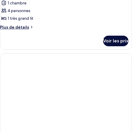
1 chambre
4 personnes
1 très grand lit
Plus
Plus de détails
de
détails
Voir les prix
sur
le
type
de
chambre
Suite
Junior,
1
très
grand
lit
(Deluxe)