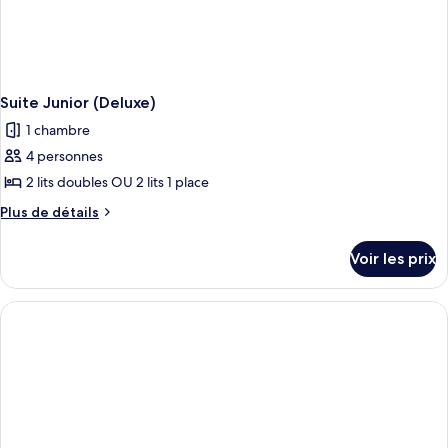
Suite Junior (Deluxe)
1 chambre
4 personnes
2 lits doubles OU 2 lits 1 place
Plus
Plus de détails
de
détails
Voir les prix
sur
le
type
de
chambre
Suite
Junior
(Deluxe)