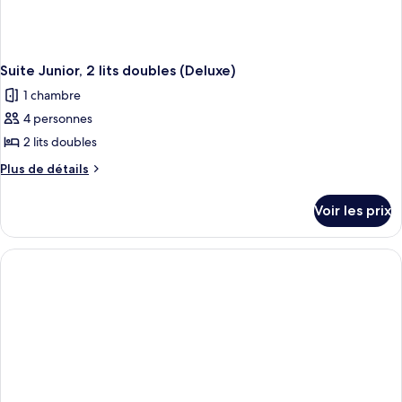
Suite Junior, 2 lits doubles (Deluxe)
1 chambre
4 personnes
2 lits doubles
Plus
Plus de détails
de
détails
Voir les prix
sur
le
type
de
chambre
Suite
Junior,
2
lits
doubles
(Deluxe)