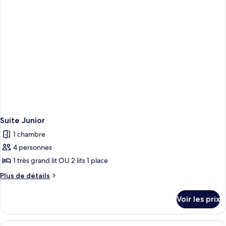
chambre
Suite
Junior
(Superior)
Suite Junior
1 chambre
4 personnes
1 très grand lit OU 2 lits 1 place
Plus
Plus de détails
de
détails
Voir les prix
sur
le
type