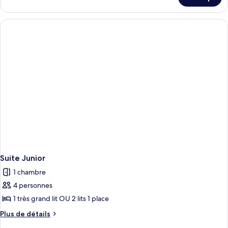
sur
le
type
de
chambre
Suite
Junior,
1
très
grand
lit
Suite Junior
1 chambre
4 personnes
1 très grand lit OU 2 lits 1 place
Plus
Plus de détails
de