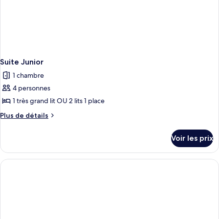
Suite Junior
1 chambre
4 personnes
1 très grand lit OU 2 lits 1 place
Plus
Plus de détails
de
détails
Voir les prix
sur
le
type
de
chambre
Suite
Junior