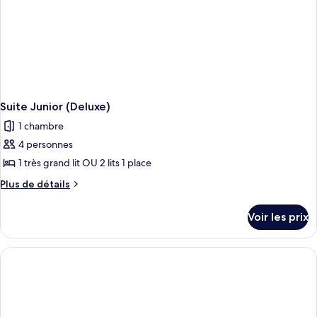
Suite Junior (Deluxe)
1 chambre
4 personnes
1 très grand lit OU 2 lits 1 place
Plus
Plus de détails
de
détails
Voir les prix
sur
le
type
de
chambre
Suite
Junior
(Deluxe)