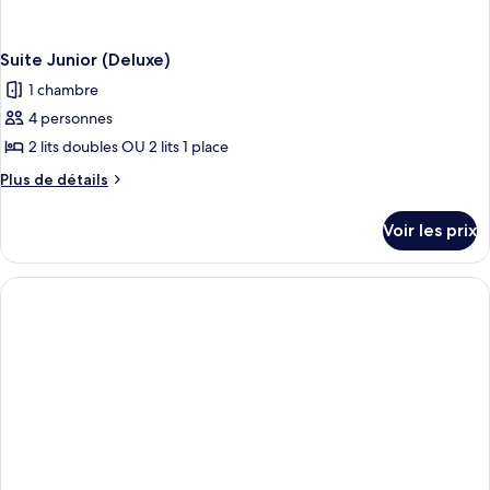
Suite Junior (Deluxe)
1 chambre
4 personnes
2 lits doubles OU 2 lits 1 place
Plus
Plus de détails
de
détails
Voir les prix
sur
le
type
de
chambre
Suite
Junior
(Deluxe)