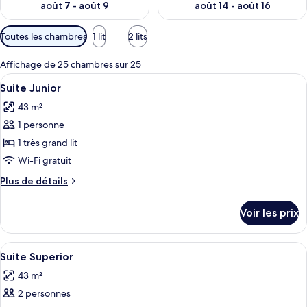
août 7 - août 9
août 14 - août 16
Filtres
Toutes les chambres
1 lit
2 lits
disponibles
pour
Affichage de 25 chambres sur 25
les
Afficher
Literie de qualité supérieure, articles 
5
Suite Junior
chambres
toutes
43 m²
les
1 personne
photos
pour
1 très grand lit
ce
Wi-Fi gratuit
type
Plus
Plus de détails
de
de
chambre :
détails
Voir les prix
sur
Suite
le
Junior
type
Afficher
Literie de qualité supérieure, articles 
5
de
Suite Superior
toutes
chambre
43 m²
Suite
les
Junior
2 personnes
photos