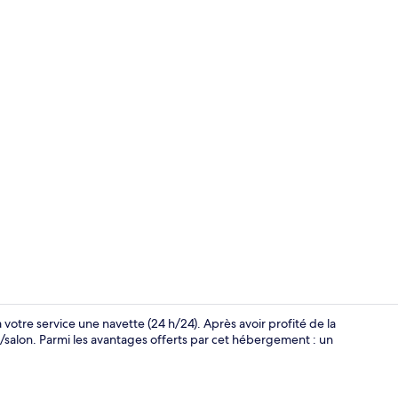
Buffet
à votre service une navette (24 h/24). Après avoir profité de la
/salon. Parmi les avantages offerts par cet hébergement : un
Coin salon da