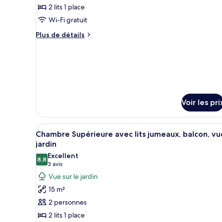
piscine
Familiale,
2 lits 1 place
photos
balcon,
pour
Wi-Fi gratuit
vue
ce
piscine
Plus
Plus de détails
type
de
détails
de
sur
chambre :
le
Deluxe
type
Twin
de
chambre
Room,
Voir les pri
Deluxe
Balcony,
Twin
Garden
Room,
Afficher
Un lit double avec du linge de l
6
Balcony,
View
Chambre Supérieure avec lits jumeaux, balcon, vu
toutes
Garden
jardin
View
les
Excellent
8,8
photos
8,8 sur 10
(3 avis)
3 avis
pour
Vue sur le jardin
ce
15 m²
type
2 personnes
de
2 lits 1 place
chambre :