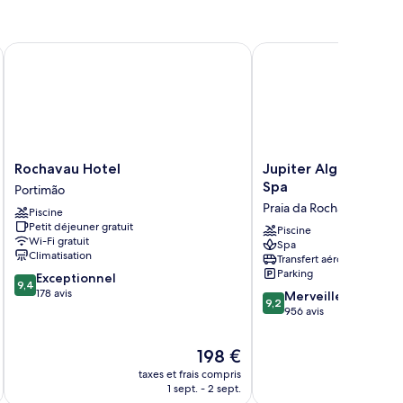
Rochavau Hotel
Jupiter Algarve Hotel 
Rochavau
Jupiter
Rochavau Hotel
Jupiter Algarve Hote
Hotel
Algarve
Spa
Portimão
Portimão
Hotel
Praia da Rocha
Piscine
-
Petit déjeuner gratuit
Beach
Piscine
Wi-Fi gratuit
Spa
&
Climatisation
Transfert aéroport
Spa
Parking
9.4
Exceptionnel
Praia
9,4
sur
178 avis
9.2
da
Merveilleux
9,2
10,
sur
Rocha
956 avis
Exceptionnel,
10,
178 avis
Merveilleux,
Le
198 €
956 avis
nouveau
taxes et frais compris
tax
prix
1 sept. - 2 sept.
est