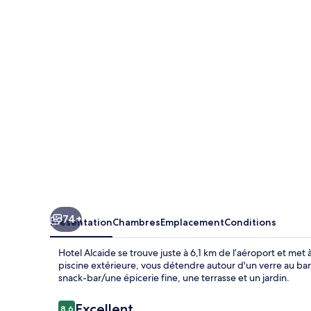
Alcaide
74+
Présentation
Chambres
Emplacement
Conditions
Hotel Alcaide se trouve juste à 6,1 km de l’aéroport et met 
piscine extérieure, vous détendre autour d'un verre au bar
snack-bar/une épicerie fine, une terrasse et un jardin.
Avis
Excellent
8,6