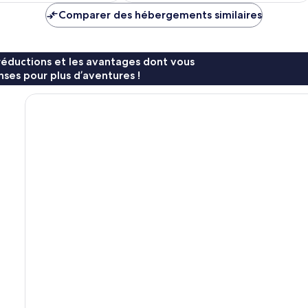
de
de
Comparer des hébergements similaires
166 €
223 €
réductions et les avantages dont vous
ses pour plus d’aventures !