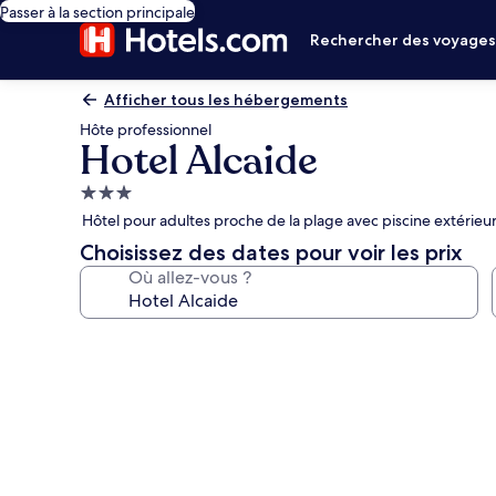
Passer à la section principale
Rechercher des voyage
Afficher tous les hébergements
Hôte professionnel
Hotel Alcaide
Hébergement
3.0 étoiles
Hôtel pour adultes proche de la plage avec piscine extérieu
Choisissez des dates pour voir les prix
Où allez-vous ?
Galerie
photos
de
l’hébergement
Hotel