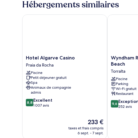
Hébergements similaires
de
chambre
Chambre
Hotel Algarve Casino
Wyndham Resi
Double
Standard,
balcon
Hotel
Wyndham
Hotel Algarve Casino
Wyndham Re
Algarve
Residences
Beach
Praia da Rocha
Casino
Alvor
Torralta
Piscine
Praia
Beach
Petit déjeuner gratuit
da
Torralta
Piscine
Spa
Parking
Rocha
Animaux de compagnie
Wi-Fi gratuit
admis
Restaurant
8.8
Excellent
9.6
Exceptio
8,8
9,6
sur
1 007 avis
sur
252 avis
10,
10,
Excellent,
Exceptionnel,
Le
233 €
1 007 avis
252 avis
nouveau
taxes et frais compris
prix
6 sept. - 7 sept.
est