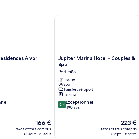
de
balcon
chambre
Chambre
dences Alvor Beach
Jupiter Marina Hotel - Couples & Spa
Standard
avec
lits
jumeaux,
balcon
Jupiter
sidences Alvor
Jupiter Marina Hotel - Couples &
Marina
Spa
Hotel
Portimão
-
Couples
Piscine
Spa
&
Transfert aéroport
Spa
Parking
Portimão
9.4
nnel
Exceptionnel
9,4
sur
490 avis
10,
Exceptionnel,
Le
Le
166 €
223 €
490 avis
nouveau
nouveau
taxes et frais compris
taxes et frais compris
prix
prix
30 août - 31 août
7 sept. - 8 sept.
est
est