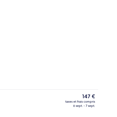
Serviettes de plage
Le
147 €
prix
taxes et frais compris
actuel
6 sept. - 7 sept.
ns le hall
Piscine extérieure, parasols de plage, 
est
de