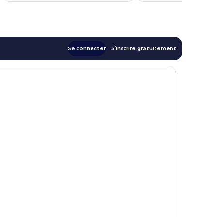
de
198 €
Se connecter
S’inscrire gratuitement