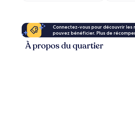
de
233 €
Connectez-vous pour découvrir les 
pouvez bénéficier. Plus de récompen
À propos du quartier