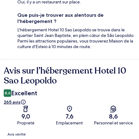
Oui, il y a un restaurant sur place.
Que puis-je trouver aux alentours de
l'hébergement ?
L'hébergement Hotel 10 Sao Leopoldo se trouve dans le
quartier Saint Jean Baptiste, en plein cœur de São Leopoldo.
Parmi les attractions populaires, vous trouverez Maison de la
culture d'Esteio à 10 minutes de route.
Avis sur l’hébergement Hotel 10
Avis
Sao Leopoldo
Excellent
8,6
265 avis
9,0
7,6
8,6
Propreté
Emplacement
Personnel et service
Avis
Avis vérifié