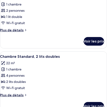
photos
1
1 chambre
pour
lit
2 personnes
ce
double
type
1 lit double
de
Wi-Fi gratuit
chambre :
Plus
Plus de détails
Chambre
de
Standard,
détails
Voir les prix
sur
1
le
lit
type
Afficher
Une chambre d’hôtel avec deux lits, un
double,
6
de
Chambre Standard, 2 lits doubles
toutes
chambre
accessible
22 m²
Chambre
les
aux
Standard,
1 chambre
photos
personnes
1
pour
4 personnes
à
lit
ce
double,
2 lits doubles
mobilité
accessible
type
réduite
Wi-Fi gratuit
aux
de
personnes
Plus
Plus de détails
chambre :
à
de
Chambre
mobilité
détails
Voir les prix