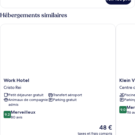
réduite
sur
Standard,
le
2
type
Hébergements similaires
lits
de
doubles
chambre
Work Hotel
Klein Vi
Chambre
Standard,
2
lits
doubles
Work
Klein
Work Hotel
Klein 
Hotel
Ville
Cristo Rei
Centre 
Cristo
São
Petit déjeuner gratuit
Transfert aéroport
Piscin
Rei
Leopold
Animaux de compagnie
Parking gratuit
Parkin
Centre
admis
de
9.0
Mer
9,0
9.2
Merveilleux
São
sur
116 a
9,2
sur
80 avis
Leopold
10,
10,
Merveill
Le
48 €
Merveilleux,
116 avis
nouveau
80 avis
taxes et frais compris