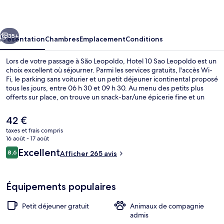
Sao
Leopoldo
cédent
Suivant
35+
Présentation
Chambres
Emplacement
Conditions
Lors de votre passage à São Leopoldo, Hotel 10 Sao Leopoldo est un
choix excellent où séjourner. Parmi les services gratuits, l'accès Wi-
Fi, le parking sans voiturier et un petit déjeuner icontinental proposé
tous les jours, entre 06 h 30 et 09 h 30. Au menu des petits plus
offerts sur place, on trouve un snack-bar/une épicerie fine et un
jardin. Sympa non ?
Le
42 €
prix
taxes et frais compris
actuel
16 août - 17 août
Petit déjeuner continental compris tous
est
Avis
Excellent
8,6
Afficher 265 avis
de
8,6 sur 10
voyageurs
42 €.
Équipements populaires
Petit déjeuner gratuit
Animaux de compagnie
admis