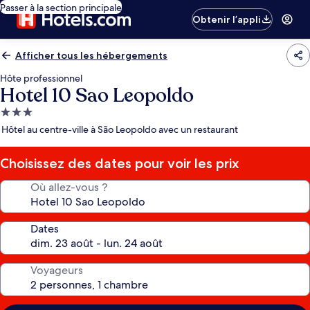
Passer à la section principale
Obtenir l’appli
Afficher tous les hébergements
Hôte professionnel
Hotel 10 Sao Leopoldo
Hébergement
3.0 étoiles
Hôtel au centre-ville à São Leopoldo avec un restaurant
Choisissez des dates pour voir les prix
Où allez-vous ?
Dates
Voyageurs