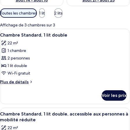
août 14 - août 16
août 21 - août 23
Filtres
Toutes les chambres
1 lit
2 lits
disponibles
pour
Affichage de 3 chambres sur 3
les
Afficher
Une chambre d’hôtel avec un lit, un bu
6
Chambre Standard, 1 lit double
chambres
toutes
22 m²
les
1 chambre
photos
pour
2 personnes
ce
1 lit double
type
Wi-Fi gratuit
de
Plus
Plus de détails
chambre :
de
Chambre
détails
Voir les prix
sur
Standard,
le
1
type
Afficher
Une chambre d’hôtel comprenant un lit,
lit
5
de
Chambre Standard, 1 lit double, accessible aux personnes à
toutes
double
chambre
mobilité réduite
Chambre
les
22 m²
Standard,