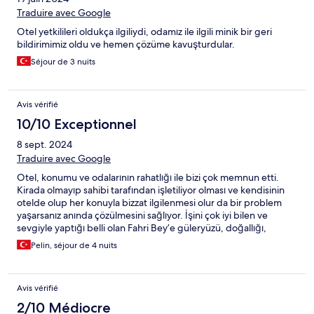
Traduire avec Google
Otel yetkilileri oldukça ilgiliydi, odamız ile ilgili minik bir geri
bildirimimiz oldu ve hemen çözüme kavuşturdular.
Séjour de 3 nuits
Avis vérifié
10/10 Exceptionnel
8 sept. 2024
Traduire avec Google
Otel, konumu ve odalarının rahatlığı ile bizi çok memnun etti.
Kirada olmayıp sahibi tarafından işletiliyor olması ve kendisinin
otelde olup her konuyla bizzat ilgilenmesi olur da bir problem
yaşarsanız anında çözülmesini sağlıyor. İşini çok iyi bilen ve
sevgiyle yaptığı belli olan Fahri Bey’e güleryüzü, doğallığı,
hoşsohbeti ve misavirperverliği için çok teşekkür ederiz.
Pelin, séjour de 4 nuits
Selçuk’da bir evimiz ve dostumuz var artık diyebiliriz.
Avis vérifié
2/10 Médiocre