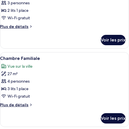
pour
3 personnes
ce
2 lits 1 place
type
Wi-Fi gratuit
de
Plus
Plus de détails
chambre :
de
Chambre
détails
Voir les prix
sur
Deluxe
le
avec
type
Afficher
Un immeuble à plusieurs étages doté d
lits
9
de
Chambre Familiale
toutes
jumeaux
chambre
Vue sur la ville
Chambre
les
Deluxe
27 m²
photos
avec
pour
4 personnes
lits
ce
jumeaux
3 lits 1 place
type
Wi-Fi gratuit
de
Plus
Plus de détails
chambre :
de
Chambre
détails
Voir les prix
sur
Familiale
le