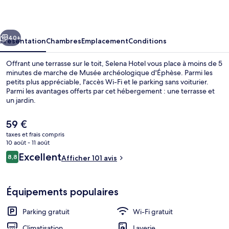
cédent
Suivant
40+
Présentation
Chambres
Emplacement
Conditions
Offrant une terrasse sur le toit, Selena Hotel vous place à moins de 5
minutes de marche de Musée archéologique d'Éphèse. Parmi les
petits plus appréciable, l'accès Wi-Fi et le parking sans voiturier.
Parmi les avantages offerts par cet hébergement : une terrasse et
un jardin.
Le
59 €
prix
taxes et frais compris
actuel
10 août - 11 août
Petit déjeuner buffet servi tous les j
est
Avis
Excellent
8,8
Afficher 101 avis
de
8,8 sur 10
voyageurs
59 €.
Équipements populaires
Parking gratuit
Wi-Fi gratuit
Climatisation
Laverie