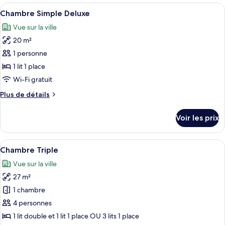
type
Afficher
Une chambre d’hôtel équipée d’un lit, 
9
de
Chambre Simple Deluxe
toutes
chambre
Vue sur la ville
Chambre
les
Familiale
20 m²
photos
pour
1 personne
ce
1 lit 1 place
type
Wi-Fi gratuit
de
Plus
Plus de détails
chambre :
de
Chambre
détails
Voir les prix
sur
Simple
le
Deluxe
type
Afficher
Une chambre à coucher avec un lit, un 
11
de
Chambre Triple
toutes
chambre
Vue sur la ville
Chambre
les
Simple
27 m²
photos
Deluxe
pour
1 chambre
ce
4 personnes
type
1 lit double et 1 lit 1 place OU 3 lits 1 place