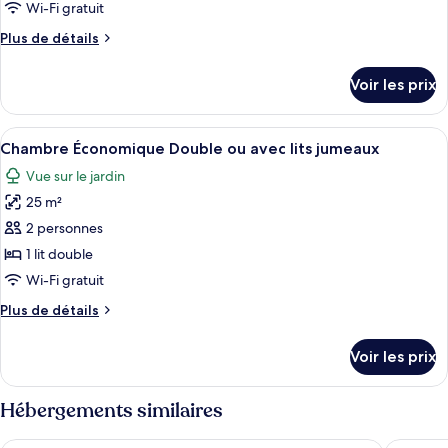
de
Wi-Fi gratuit
chambre :
Plus
Plus de détails
Chambre
de
Triple
détails
Voir les prix
sur
le
type
Afficher
Un immeuble à plusieurs étages doté d
10
de
Chambre Économique Double ou avec lits jumeaux
toutes
chambre
Vue sur le jardin
Chambre
les
Triple
25 m²
photos
pour
2 personnes
ce
1 lit double
type
Wi-Fi gratuit
de
Plus
Plus de détails
chambre :
de
Chambre
détails
Voir les prix
sur
Économique
le
Double
type
Hébergements similaires
ou
de
avec
chambre