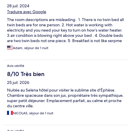
28 juil. 2024
Traduire avec Google
The room descriptions are misleading . 1. There is no twin bed all
twin beds are for one person. 2. Hot water is working with
electricity and you need your key to turn on how’s water heater.
3.air condition is blowing right above your bed . 4. Double beds
are two twin beds not one piece. 5. Breakfast is not like serpme
kahvaltı. It doesn’t worth to buy breakfast from there. Outside
Adam, séjour de 1 nuit
you can buy breakfast 250 Turkish liras per person from
different places. 6. There is no designated free parking place
for hotel. 7. Streets are too tight to drive around and parking is
Avis vérifié
impossible. 8. Be aware of beds can be broken. One of our bed
was broken before. Other people also posted that deficiency .
8/10 Très bien
9. The room is not that clean. 10. Bathroom is huge but there was
25 juil. 2026
a mold on the ceiling of bathroom and room.
Nuitée au Selena hôtel pour visiter le sublime site d'Éphèse.
Chambre spacieuse dans son jus, propriétaire très sympathique,
super petit déjeuner. Emplacement parfait, au calme et proche
du centre ville.
NICOLAS, séjour de 1 nuit