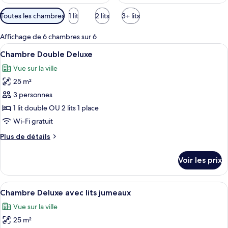
Filtres
Toutes les chambres
1 lit
2 lits
3+ lits
disponibles
pour
Affichage de 6 chambres sur 6
les
Afficher
Vue de la chambre
17
Chambre Double Deluxe
chambres
toutes
Vue sur la ville
les
25 m²
photos
pour
3 personnes
ce
1 lit double OU 2 lits 1 place
type
Wi-Fi gratuit
de
Plus
Plus de détails
chambre :
de
Chambre
détails
Voir les prix
sur
Double
le
Deluxe
type
Afficher
Une chambre d’hôtel avec deux lits, un
8
de
Chambre Deluxe avec lits jumeaux
toutes
chambre
Vue sur la ville
Chambre
les
Double
25 m²
photos
Deluxe