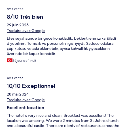
Avis vérifié
8/10 Très bien
29 juin 2025
Traduire avec Google
Efes seyahatinde bir gece konakladık, beklentilerimizi karşıladı
diyebilirim. Temizlik ve personelin ilgisi iyiydi. Sadece odalara
çöp kutusu ve askı eklenebilir, ayrıca kahvaltılık yiyeceklerin
üzerinde bir kapak konabilir.
Séjour de 1 nuit
Avis vérifié
10/10 Exceptionnel
28 mai 2024
Traduire avec Google
Excellent location
The hotel is very nice and clean. Breakfast was excellent! The
location was amazing. We were 2 minutes from St.Johns church
and a beautiful castle. There are plenty of restaurants across the