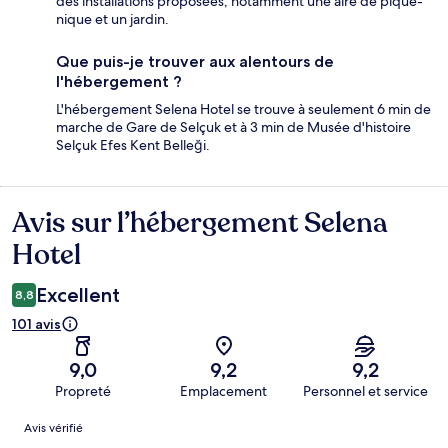
des installations proposées, notamment une aire de pique-
nique et un jardin.
Que puis-je trouver aux alentours de
l'hébergement ?
L'hébergement Selena Hotel se trouve à seulement 6 min de
marche de Gare de Selçuk et à 3 min de Musée d'histoire
Selçuk Efes Kent Belleği.
Avis sur l’hébergement Selena
Avis
Hotel
Excellent
8,8
101 avis
9,0
9,2
9,2
Propreté
Emplacement
Personnel et service
Avis
Avis vérifié