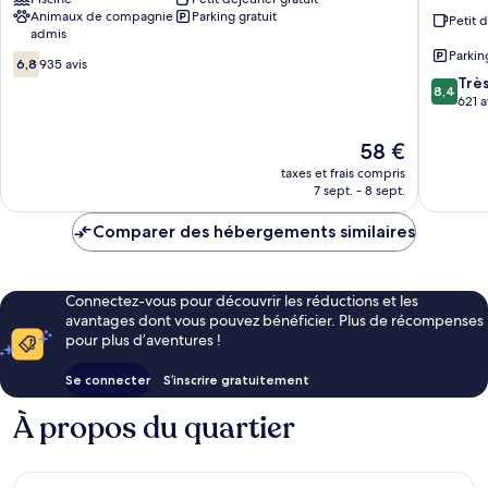
Pines
Suites
Animaux de compagnie
Parking gratuit
-
Souther
Petit 
admis
Pinehurst
Pines
Parkin
6.8
West
-
6,8
935 avis
sur
Southern
Pinehurs
8.4
Trè
8,4
10,
Pines
West
sur
621 a
935 avis
Souther
10,
Pines
Très
Le
58 €
bien,
nouveau
taxes et frais compris
621 avis
prix
7 sept. - 8 sept.
est
de
Comparer des hébergements similaires
58 €
Connectez-vous pour découvrir les réductions et les
avantages dont vous pouvez bénéficier. Plus de récompenses
pour plus d’aventures !
Se connecter
S’inscrire gratuitement
À propos du quartier