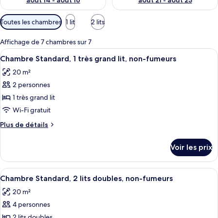
août 14 - août 16
août 21 - août 23
Filtres
Toutes les chambres
1 lit
2 lits
disponibles
pour
Affichage de 7 chambres sur 7
les
Afficher
Une chambre d’hôtel comprenant un lit
4
Chambre Standard, 1 très grand lit, non-fumeurs
chambres
toutes
20 m²
les
2 personnes
photos
pour
1 très grand lit
ce
Wi-Fi gratuit
type
Plus
Plus de détails
de
de
chambre :
détails
Voir les prix
sur
Chambre
le
Standard,
type
Afficher
Une chambre d’hôtel avec un grand lit
1
4
de
Chambre Standard, 2 lits doubles, non-fumeurs
toutes
chambre
très
20 m²
Chambre
les
grand
Standard,
4 personnes
photos
lit,
1
pour
2 lits doubles