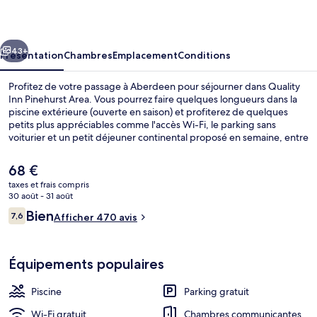
Pinehurst
Area
cédent
Suivant
43+
Présentation
Chambres
Emplacement
Conditions
Profitez de votre passage à Aberdeen pour séjourner dans Quality
Inn Pinehurst Area. Vous pourrez faire quelques longueurs dans la
piscine extérieure (ouverte en saison) et profiterez de quelques
petits plus appréciables comme l'accès Wi-Fi, le parking sans
voiturier et un petit déjeuner continental proposé en semaine, entre
06 h 00 et 09 h 00. Les autres voyageurs ne disent que du bien en
ce qui concerne le personnel attentionné.
Le
68 €
prix
taxes et frais compris
actuel
30 août - 31 août
Petit déjeuner continental compris tous
est
Avis
Bien
7,6
Afficher 470 avis
de
7,6 sur 10
voyageurs
68 €.
Équipements populaires
Piscine
Parking gratuit
Wi-Fi gratuit
Chambres communicantes