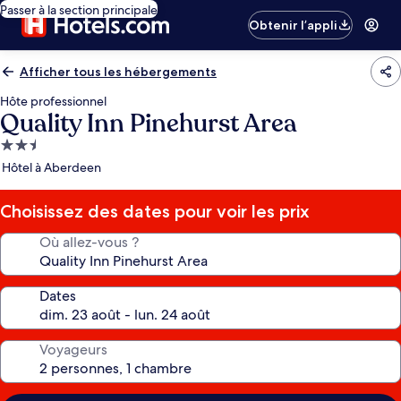
Passer à la section principale
Obtenir l’appli
Afficher tous les hébergements
Hôte professionnel
Quality Inn Pinehurst Area
Hébergement
2.5 étoiles
Hôtel à Aberdeen
Choisissez des dates pour voir les prix
Où allez-vous ?
Dates
Voyageurs