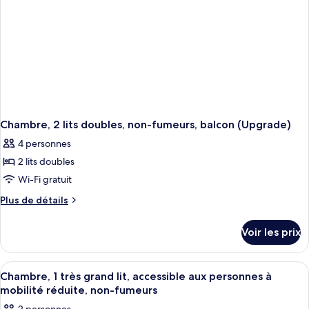
Double
Non
Beds,
Smoking
Non
Smoking
Chambre, 2 lits doubles, non-fumeurs, balcon (Upgrade)
4 personnes
2 lits doubles
Wi-Fi gratuit
Plus
Plus de détails
de
détails
Voir les prix
sur
le
type
Afficher
Une chambre d’hôtel équipée d’un lit, 
4
de
Chambre, 1 très grand lit, accessible aux personnes à
toutes
chambre
mobilité réduite, non-fumeurs
Chambre,
les