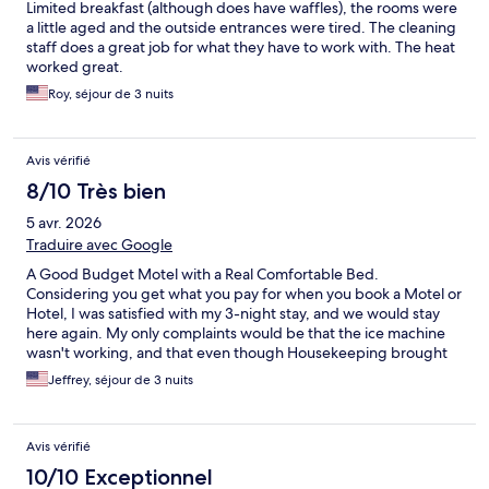
Limited breakfast (although does have waffles), the rooms were
a little aged and the outside entrances were tired. The cleaning
staff does a great job for what they have to work with. The heat
worked great.
Roy, séjour de 3 nuits
Avis vérifié
8/10 Très bien
5 avr. 2026
Traduire avec Google
A Good Budget Motel with a Real Comfortable Bed.
Considering you get what you pay for when you book a Motel or
Hotel, I was satisfied with my 3-night stay, and we would stay
here again. My only complaints would be that the ice machine
wasn't working, and that even though Housekeeping brought
us fresh towels each day without us even asking for them, they
Jeffrey, séjour de 3 nuits
failed to notice that the Conditioner Despenser in the shower
was empty for our entire stay. Other than that, we had a great
stay in a very nice town with plenty of dining choices. The steak I
Avis vérifié
had at Texas Roadhouse was amazing!
10/10 Exceptionnel