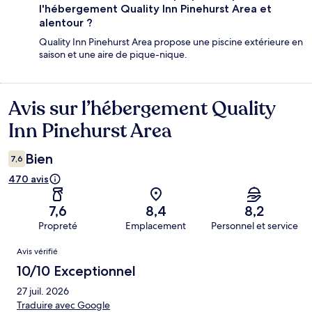
l'hébergement Quality Inn Pinehurst Area et
alentour ?
Quality Inn Pinehurst Area propose une piscine extérieure en
saison et une aire de pique-nique.
Avis sur l’hébergement Quality
Avis
Inn Pinehurst Area
Bien
7,6
470 avis
7,6
8,4
8,2
Propreté
Emplacement
Personnel et service
Avis
Avis vérifié
10/10 Exceptionnel
27 juil. 2026
Traduire avec Google