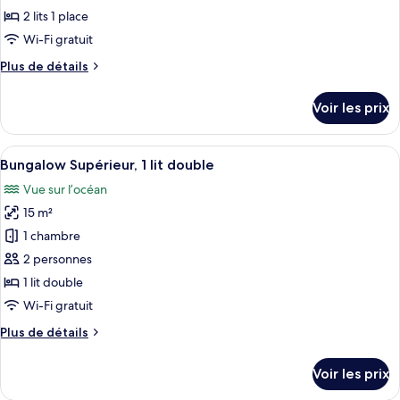
type
2 lits 1 place
de
Wi-Fi gratuit
chambre :
Plus
Plus de détails
Bungalow
de
Supérieur,
détails
Voir les prix
2
sur
le
lits
type
Afficher
Une vue sur la plage avec un hamac et
une
10
de
Bungalow Supérieur, 1 lit double
toutes
place
chambre
Vue sur l’océan
Bungalow
les
Supérieur,
15 m²
photos
2
pour
1 chambre
lits
ce
une
2 personnes
place
type
1 lit double
de
Wi-Fi gratuit
chambre :
Plus
Plus de détails
Bungalow
de
Supérieur,
détails
Voir les prix
1
sur
le