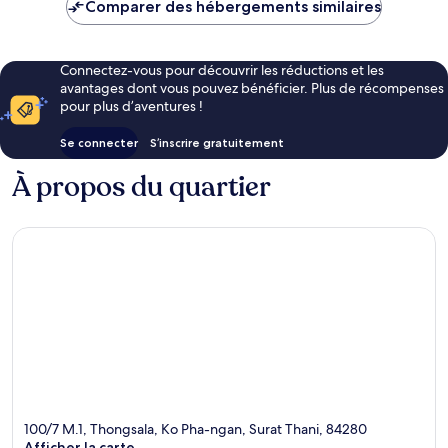
de
Comparer des hébergements similaires
21 €
Connectez-vous pour découvrir les réductions et les
avantages dont vous pouvez bénéficier. Plus de récompenses
pour plus d’aventures !
Se connecter
S’inscrire gratuitement
À propos du quartier
100/7 M.1, Thongsala, Ko Pha-ngan, Surat Thani, 84280
Afficher la carte