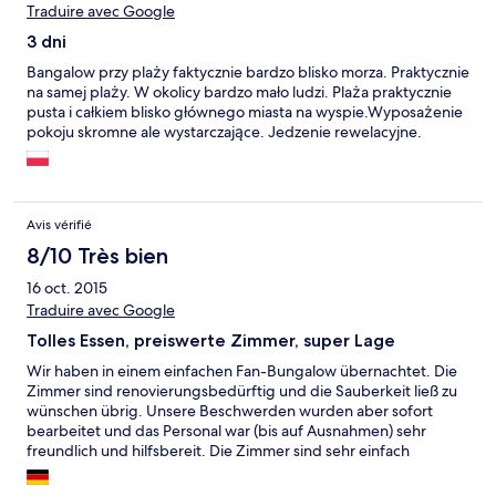
Traduire avec Google
3 dni
Bangalow przy plaży faktycznie bardzo blisko morza. Praktycznie
na samej plaży. W okolicy bardzo mało ludzi. Plaża praktycznie
pusta i całkiem blisko głównego miasta na wyspie.Wyposażenie
pokoju skromne ale wystarczające. Jedzenie rewelacyjne.
Avis vérifié
8/10 Très bien
16 oct. 2015
Traduire avec Google
Tolles Essen, preiswerte Zimmer, super Lage
Wir haben in einem einfachen Fan-Bungalow übernachtet. Die
Zimmer sind renovierungsbedürftig und die Sauberkeit ließ zu
wünschen übrig. Unsere Beschwerden wurden aber sofort
bearbeitet und das Personal war (bis auf Ausnahmen) sehr
freundlich und hilfsbereit. Die Zimmer sind sehr einfach
ausgestattet, aber das wussten wir ja bei der Buchung und sind
vom Preis-Leistungsverhältnis gut, außerdem waren