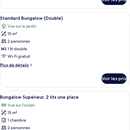
(Twin)
sur
le
type
Afficher
Une chambre à coucher avec un lit, un
6
de
Standard Bungalow (Double)
toutes
chambre
Vue sur le jardin
Bungalow
les
Standard
15 m²
photos
(Twin)
pour
2 personnes
ce
1 lit double
type
Wi-Fi gratuit
de
Plus
Plus de détails
chambre :
de
Standard
détails
Voir les prix
sur
Bungalow
le
(Double)
type
Afficher
Une petite maison avec un toit en méta
9
de
Bungalow Supérieur, 2 lits une place
toutes
chambre
Vue sur l’océan
Standard
les
Bungalow
15 m²
photos
(Double)
pour
1 chambre
ce
2 personnes