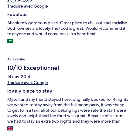
20 janv. 2015
Traduire avec Google
Fabulous
Absolutely gorgeous place. Great place to chill out and socialise.
Both owners are lovely, the food is great. Would recommend it
to anyone and would come back in a heartbeat.
Avis vérifié
10/10 Exceptionnel
14 nov. 2014
Traduire avec Google
lovely place to stay
Myself and my friend stayed here, originally booked for 4 nights
we wanted to stay away from the full moon party, it was cheap
to get to in a taxi, all of our belongings were safe the staff were
lovely and helpful and the food was great. Because of a storm
we had to stay an extra two nights and they were more than
happy to let us stay overall highly recommend quiet right on the
beach but not too far if looking to go to full moon party, only