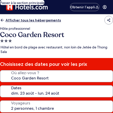
Passer à la section principale
Obtenir l’appli
Afficher tous les hébergements
Hôte professionnel
Coco Garden Resort
Hébergement
3.0 étoiles
Hôtel en bord de plage avec restaurant, non loin de Jetée de Thong
Sala
Choisissez des dates pour voir les prix
Où allez-vous ?
Dates
Voyageurs