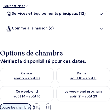
Tout afficher
Services et équipements principaux
(12)
Comme à la maison
(6)
Options de chambre
Vérifiez la disponibilité pour ces dates.
Vérifier la disponibilité pour ce soir août 9 - août 10
Vérifier la disponibilité pour 
Ce soir
Demain
août 9 - août 10
août 10 - août 11
Vérifier la disponibilité pour ce week-end août 14 - août 16
Vérifier la disponibilité pour
Ce week-end
Le week-end prochain
août 14 - août 16
août 21 - août 23
Filtres
Toutes les chambres
2 lits
1 lit