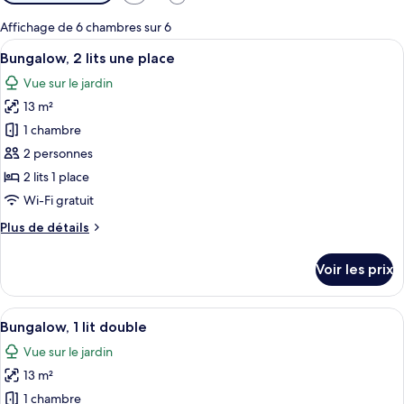
disponibles
pour
Affichage de 6 chambres sur 6
les
Afficher
Une maison en bois avec un porche et
9
Bungalow, 2 lits une place
chambres
toutes
Vue sur le jardin
les
13 m²
photos
pour
1 chambre
ce
2 personnes
type
2 lits 1 place
de
Wi-Fi gratuit
chambre :
Plus
Plus de détails
Bungalow,
de
2
détails
Voir les prix
lits
sur
le
une
type
Afficher
Une maison en bois avec un porche et
place
8
de
Bungalow, 1 lit double
toutes
chambre
Vue sur le jardin
Bungalow,
les
2
13 m²
photos
lits
pour
1 chambre