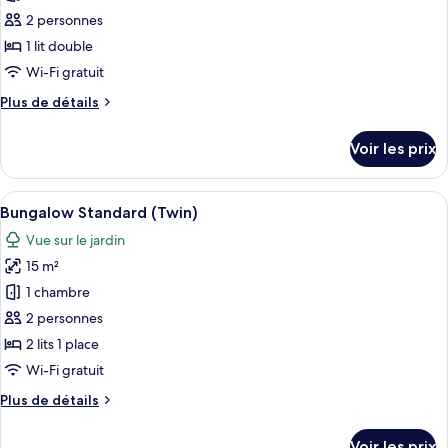
une
ce
place
2 personnes
type
1 lit double
de
Wi-Fi gratuit
chambre :
Plus
Plus de détails
Bungalow,
de
1
détails
Voir les prix
lit
sur
le
double
type
Afficher
Deux lits simples avec une literie à ca
7
de
Bungalow Standard (Twin)
toutes
chambre
Vue sur le jardin
Bungalow,
les
1
15 m²
photos
lit
pour
1 chambre
double
ce
2 personnes
type
2 lits 1 place
de
Wi-Fi gratuit
chambre :
Plus
Plus de détails
Bungalow
de
Standard
détails
Voir les prix