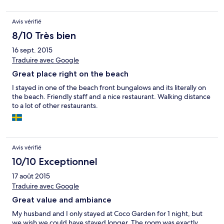
Renovierungsarbeiten im Gange während unseres
Aufenthaltes. Die Lage ist super, man kann in ca. 15 Min zu Fuß
Avis vérifié
das "Stadtzentrum" von Thong Sala erreichen und die Beach Bar
direkt am Strand war zum Entspannen perfekt. Das Restaurant
8/10 Très bien
bietet sehr gutes, leckeres Essen an und ist preislich für ein
16 sept. 2015
Resort durchschnittlich. Der Strand ist zum Schwimmen und
Traduire avec Google
Schnorcheln leider nicht geeignet, da das Wasser sehr flach ist.
Great place right on the beach
I stayed in one of the beach front bungalows and its literally on
the beach. Friendly staff and a nice restaurant. Walking distance
to a lot of other restaurants.
Avis vérifié
10/10 Exceptionnel
17 août 2015
Traduire avec Google
Great value and ambiance
My husband and I only stayed at Coco Garden for 1 night, but
we wish we could have stayed longer. The room was exactly