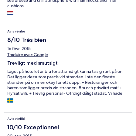
sea breeze and chill atmosphere with hammocks and Thai
cushions.
Avis vérifié
8/10 Très bien
16 févr. 2015
Traduire avec Google
Trevligt med smutsigt
Läget på hotellet är bra för att smidigt kunna ta sig runt på ön.
Det ligger dessutom precis vid stranden. Inte den finaste
stranden på ön men okey för ett dopp. + Resturangen och
baren som ligger precis vid stranden. Bra och prisvärd mat! +
Hyfsat wifi. + Trevlig personal - Otroligt dåligt städat. Vi hade
två olika rum och båda var dåligt städade. I det ena låg det
t.o.m. kvar skräp sen förra gästerna.
Avis vérifié
10/10 Exceptionnel