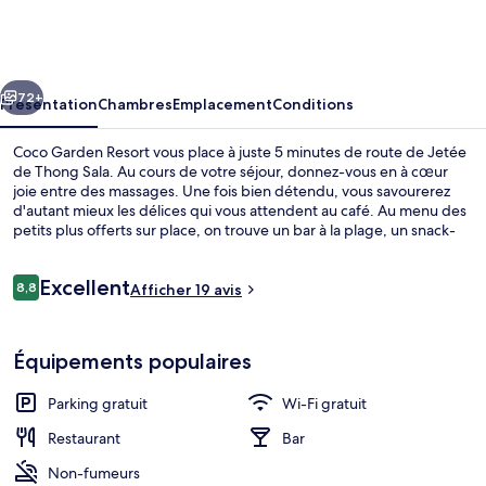
Garden
Resort
cédent
Suivant
72+
Présentation
Chambres
Emplacement
Conditions
Coco Garden Resort vous place à juste 5 minutes de route de Jetée
de Thong Sala. Au cours de votre séjour, donnez-vous en à cœur
joie entre des massages. Une fois bien détendu, vous savourerez
d'autant mieux les délices qui vous attendent au café. Au menu des
petits plus offerts sur place, on trouve un bar à la plage, un snack-
bar/une épicerie fine et une terrasse. Sympa non ?
Avis
Excellent
8,8
Afficher 19 avis
8,8 sur 10
voyageurs
Balcon
Équipements populaires
Parking gratuit
Wi-Fi gratuit
Restaurant
Bar
Non-fumeurs