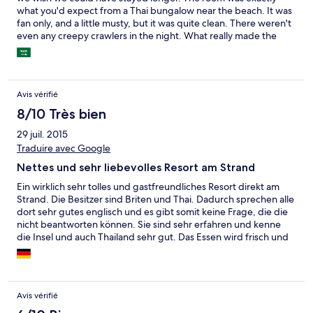
what you'd expect from a Thai bungalow near the beach. It was
fan only, and a little musty, but it was quite clean. There weren't
even any creepy crawlers in the night. What really made the
place great was the relaxing mood and ambiance of the
common area/restaurant/bar. There were plenty of seats for
everyone to recline and watch the beautiful sunset. The food
was really excellent. We managed to eat 3 meals and were
Avis vérifié
impressed with each one. The manager and staff were also very
friendly. When it was time to go, they kindly called us a taxi and
8/10 Très bien
we were on our way. We would definitely consider going back
29 juil. 2015
(in an air con room).
Traduire avec Google
Nettes und sehr liebevolles Resort am Strand
Ein wirklich sehr tolles und gastfreundliches Resort direkt am
Strand. Die Besitzer sind Briten und Thai. Dadurch sprechen alle
dort sehr gutes englisch und es gibt somit keine Frage, die die
nicht beantworten können. Sie sind sehr erfahren und kenne
die Insel und auch Thailand sehr gut. Das Essen wird frisch und
ich glaube mit viel Liebe zubereitet und schmeckt daher wirklich
ausgezeichnet. den home baked Applepie kann ich besonders
empfehlen
Avis vérifié