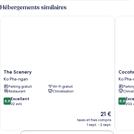
lit
type
Hébergements similaires
double
de
chambre
The Scenery
Cocohut 
Bungalow
Supérieur,
1
lit
double
The
Cocohut
The Scenery
Cocohu
Scenery
Beach
Ko Pha-ngan
Ko Pha-
Ko
Resort
Parking gratuit
Wi-Fi gratuit
Parkin
Pha-
Ko
Restaurant
Climatisation
Climat
ngan
Pha-
ngan
8.8
8.8
Excellent
Exce
8,8
8,8
sur
sur
22 avis
202 
10,
10,
Le
21 €
Excellent,
Excellen
nouveau
22 avis
202 avis
taxes et frais compris
prix
1 sept. - 2 sept.
est