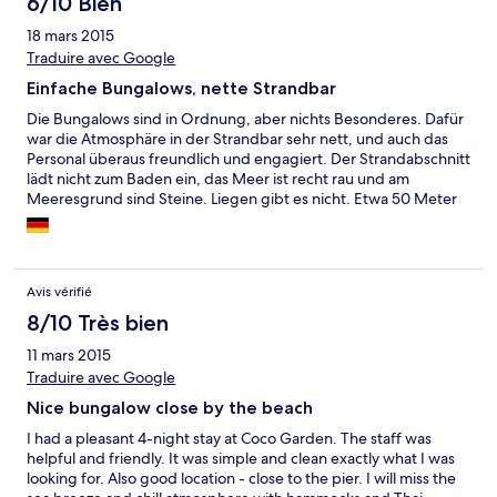
6/10 Bien
18 mars 2015
Traduire avec Google
Einfache Bungalows, nette Strandbar
Die Bungalows sind in Ordnung, aber nichts Besonderes. Dafür
war die Atmosphäre in der Strandbar sehr nett, und auch das
Personal überaus freundlich und engagiert. Der Strandabschnitt
lädt nicht zum Baden ein, das Meer ist recht rau und am
Meeresgrund sind Steine. Liegen gibt es nicht. Etwa 50 Meter
weiter links ist aber eine Sandbank, an der man baden kann.
Gut: Nach Thongsala kommt man zu Fuß, wo samstags ein toller
Foodmarket stattfidet. Kein Hotel für einen längeren Aufenthalt,
aber für wenige Nächte total okay.
Avis vérifié
8/10 Très bien
11 mars 2015
Traduire avec Google
Nice bungalow close by the beach
I had a pleasant 4-night stay at Coco Garden. The staff was
helpful and friendly. It was simple and clean exactly what I was
looking for. Also good location - close to the pier. I will miss the