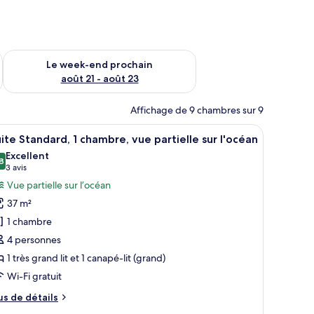
-end août 14 - août 16
Vérifier la disponibilité pour le week-end prochain août 21 - 
Le week-end prochain
août 21 - août 23
Affichage de 9 chambres sur 9
lle.
e armoire, une télévision et une fenêtre donnant sur un beau paysage.
fficher
Une chambre à coucher avec une tête de lit en 
3
ite Standard, 1 chambre, vue partielle sur l'océan
outes
Excellent
s
8
8,8 sur 10
(3 avis)
3 avis
hotos
Vue partielle sur l’océan
our
37 m²
e
1 chambre
ype
4 personnes
e
1 très grand lit et 1 canapé-lit (grand)
hambre :
uite
Wi-Fi gratuit
tandard,
us
us de détails
e