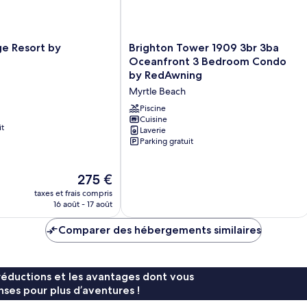
vu
partielle
oc
sur
e
l'océan
fr
Brighton
ge Resort by
Brighton Tower 1909 3br 3ba
d
Tower
Oceanfront 3 Bedroom Condo
m
1909
by RedAwning
3br
Myrtle Beach
3ba
Oceanfront
Piscine
3
Cuisine
it
Laverie
Bedroom
Parking gratuit
Condo
by
RedAwning
Le
275 €
Myrtle
nouveau
taxes et frais compris
Beach
prix
16 août - 17 août
est
de
Comparer des hébergements similaires
275 €
réductions et les avantages dont vous
ses pour plus d’aventures !