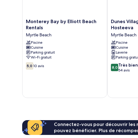
1
canapé-
lit,
Monterey
Dunes
Monterey Bay by Elliott Beach
Dunes Villa
vue
Bay
Village
océan
Rentals
Hosteeva
by
Resort
Myrtle Beach
Myrtle Beach
Elliott
by
Beach
Piscine
Hosteeva
Piscine
Cuisine
Cuisine
Rentals
Myrtle
Parking gratuit
Laverie
Myrtle
Beach
Wi-Fi gratuit
Parking gratu
Beach
5.0
8.0
Très bien
5,0
10 avis
8,0
sur
sur
54 avis
10,
10,
10 avis
Très
bien,
54 avis
Connectez-vous pour découvrir les 
pouvez bénéficier. Plus de récompen