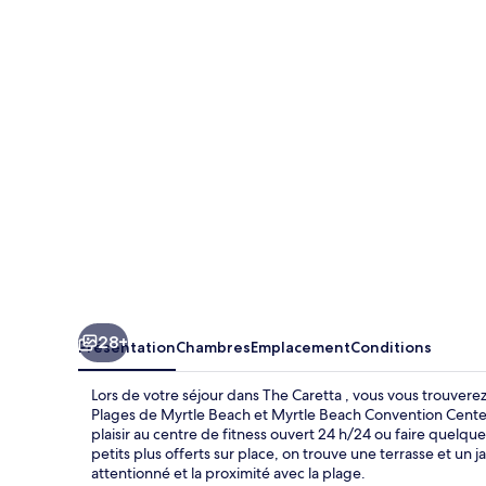
Caretta
28+
Présentation
Chambres
Emplacement
Conditions
Lors de votre séjour dans The Caretta , vous vous trouver
Plages de Myrtle Beach et Myrtle Beach Convention Center
plaisir au centre de fitness ouvert 24 h/24 ou faire quelqu
petits plus offerts sur place, on trouve une terrasse et un
attentionné et la proximité avec la plage.