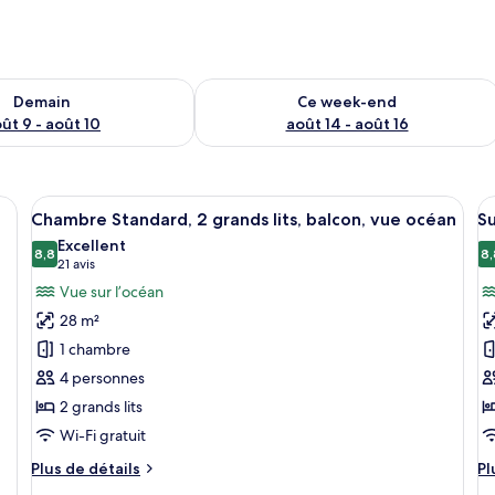
sponibilité pour demain août 9 - août 10
Vérifier la disponibilité pour ce week
Demain
Ce week-end
ût 9 - août 10
août 14 - août 16
ée d’un grand lit, d’une télévision, d’un bureau et offrant une vue sur la vi
Afficher
Une chambre à coucher avec un lit, un
A
6
Chambre Standard, 2 grands lits, balcon, vue océan
Su
toutes
t
Excellent
les
8,8
le
8,
8,8 sur 10
(21 avis)
21 avis
photos
p
Vue sur l’océan
pour
p
28 m²
ce
c
1 chambre
type
t
4 personnes
de
d
2 grands lits
chambre :
c
Chambre
S
Wi-Fi gratuit
Standard,
S
Plus
Pl
Plus de détails
Pl
2
1
de
d