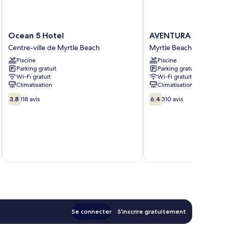
e
éan,
n
ont
Ocean
AVENTURA
Ocean 5 Hotel
AVENTURA ON THE 
e
5
ON
Centre-ville de Myrtle Beach
Myrtle Beach
er
Hotel
THE
Piscine
Piscine
Centre-
OCEAN
Parking gratuit
Parking gratuit
ville
Myrtle
Wi-Fi gratuit
Wi-Fi gratuit
de
Beach
Climatisation
Climatisation
Myrtle
3.8
6.4
Beach
3,8
118 avis
6,4
310 avis
sur
sur
10,
10,
118 avis
310 avis
Se connecter
S’inscrire gratuitement