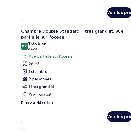
très
de
détails
grand
Voir les pri
sur
lit,
le
balcon,
type
Afficher
Une chambre à coucher avec une 
3
de
vue
Chambre Double Standard, 1 très grand lit, vue
toutes
chambre
partielle sur l'océan
océan
Chambre
les
Très bien
Standard,
8,0
photos
8,0 sur 10
(3 avis)
3 avis
1
pour
Vue partielle sur l’océan
très
ce
grand
26 m²
lit,
type
1 chambre
balcon,
de
vue
2 personnes
chambre :
océan
1 très grand lit
Chambre
Wi-Fi gratuit
Double
Standard,
Plus
Plus de détails
1
de
détails
très
Voir les pri
sur
grand
le
lit,
type