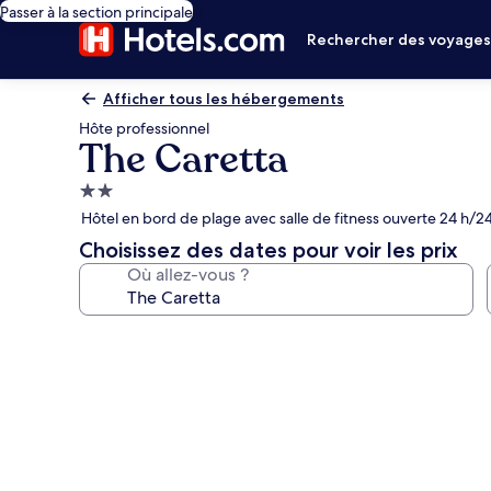
Passer à la section principale
Rechercher des voyage
Afficher tous les hébergements
Hôte professionnel
The Caretta
Hébergement
2.0 étoiles
Hôtel en bord de plage avec salle de fitness ouverte 24 h/2
Choisissez des dates pour voir les prix
Où allez-vous ?
Galerie
photos
de
l’hébergement
The