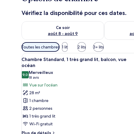
Vérifiez la disponibilité pour ces dates.
Vérifier la disponibilité pour ce soir août 8 - août 9
Vérifier la di
Ce soir
août 8 - août 9
ao
Filtres
Toutes les chambres
1 lit
2 lits
3+ lits
disponibles
Afficher
Une chambre d’hôtel moderne dot
pour
4
Chambre Standard, 1 très grand lit, balcon, vue
toutes
les
océan
les
chambres
Merveilleux
9,0
photos
9,0 sur 10
(18 avis)
18 avis
pour
Vue sur l’océan
ce
28 m²
type
1 chambre
de
2 personnes
chambre :
1 très grand lit
Chambre
Wi-Fi gratuit
Standard,
1
Plus
Plus de détails