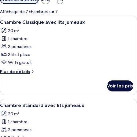
disponibles
pour
Affichage de 7 chambres sur 7
les
Afficher
Une chambre d’hôtel moderne dotée d’un
13
Chambre Classique avec lits jumeaux
chambres
toutes
20 m²
les
1 chambre
photos
pour
2 personnes
ce
2 lits 1 place
type
Wi-Fi gratuit
de
Plus
Plus de détails
chambre :
de
Chambre
détails
Voir les prix
sur
Classique
le
avec
type
Afficher
Une chambre d’hôtel avec un lit, une t
lits
6
de
Chambre Standard avec lits jumeaux
toutes
jumeaux
chambre
20 m²
Chambre
les
Classique
1 chambre
photos
avec
pour
2 personnes
lits