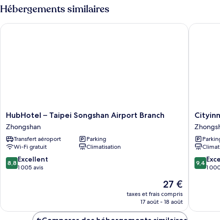
Standard
type
Hébergements similaires
Twin
de
chambre
Room
HubHotel – Taipei Songshan Airport Branch
Cityinn 
Standard
Twin
Room
HubHotel
Cityinn
HubHotel – Taipei Songshan Airport Branch
Cityinn
–
Hotel
Zhongshan
Zhongs
Taipei
Plus
Transfert aéroport
Parking
Parkin
Songshan
Fuxing
Wi-Fi gratuit
Climatisation
Climat
Airport
N.
Branch
Rd.
8.8
9.4
Excellent
Exc
8,8
9,4
Zhongshan
Branch
sur
sur
1 005 avis
1 000
Zhongs
10,
10,
Le
27 €
Excellent,
Exceptio
nouveau
1 005 avis
1 000 av
taxes et frais compris
prix
17 août - 18 août
est
de