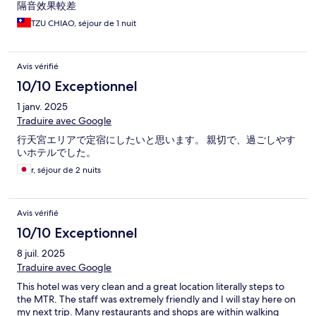
隔音效果較差
TZU CHIAO, séjour de 1 nuit
Avis vérifié
10/10 Exceptionnel
1 janv. 2025
Traduire avec Google
行天宮エリアで定宿にしたいと思います。 親切で、過ごしやす
いホテルでした。
r, séjour de 2 nuits
Avis vérifié
10/10 Exceptionnel
8 juil. 2025
Traduire avec Google
This hotel was very clean and a great location literally steps to
the MTR. The staff was extremely friendly and I will stay here on
my next trip. Many restaurants and shops are within walking