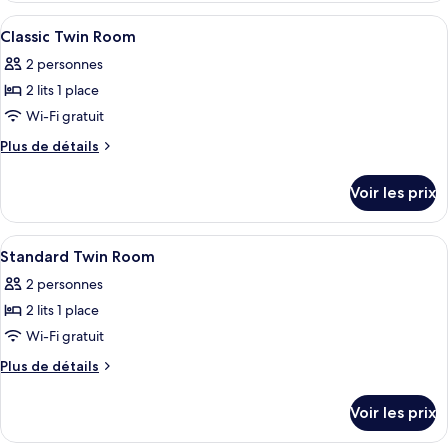
Classic
type
Afficher
Bureau, espace de travail pour ordinat
5
Double
de
Classic Twin Room
toutes
chambre
Room
2 personnes
Classic
les
Double
2 lits 1 place
photos
Room
pour
Wi-Fi gratuit
ce
Plus
Plus de détails
type
de
détails
de
Voir les prix
sur
chambre :
le
Classic
type
Afficher
Bureau, espace de travail pour ordinat
6
Twin
de
Standard Twin Room
toutes
chambre
Room
2 personnes
Classic
les
Twin
2 lits 1 place
photos
Room
pour
Wi-Fi gratuit
ce
Plus
Plus de détails
type
de
détails
de
Voir les prix
sur
chambre :
le