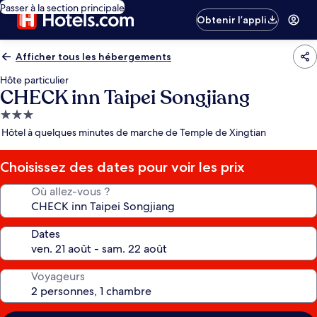
Passer à la section principale
Obtenir l’appli
Afficher tous les hébergements
Hôte particulier
CHECK inn Taipei Songjiang
Hébergement
3.0 étoiles
Hôtel à quelques minutes de marche de Temple de Xingtian
Choisissez des dates pour voir les prix
Où allez-vous ?
Dates
Voyageurs