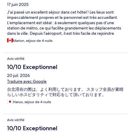
17 juin 2025
J’ai passé un excellent séjour dans cet hôtel ! Les lieux sont
impeccablement propres et le personnel est très accueillant.
L’emplacement est idéal : à seulement quelques pas d’une
station de métro, ce qui facilite grandement les déplacements
dans la ville. Depuis l’aéroport, il est très facile de rejoindre
l’hôtel grâce à un autobus de type voyageur qui s’arrête tout
Marion, séjour de 4 nuits
près – un trajet confortable pour seulement quelques dollars. Le
quartier est vivant, avec de nombreux commerces et
restaurants à proximité. En bonus, un magnifique temple se
Avis vérifié
trouve à quelques minutes à pied. Je recommande vivement
cet hôtel !
10/10 Exceptionnel
20 juil. 2026
Traduire avec Google
台北滞在の際は、よく利用しております。 スタッフ全員が素晴
らしいホスピタリティで対応をして頂いております。
Haruo, séjour de 4 nuits
Avis vérifié
10/10 Exceptionnel