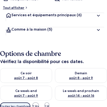
Tout afficher
Services et équipements principaux
(6)
Comme à la maison
(5)
Options de chambre
Vérifiez la disponibilité pour ces dates.
Vérifier la disponibilité pour ce soir août 7 - août 8
Vérifier la disponibilité pour 
Ce soir
Demain
août 7 - août 8
août 8 - août 9
Vérifier la disponibilité pour ce week-end août 7 - août 9
Vérifier la disponibilité pour 
Ce week-end
Le week-end prochain
août 7 - août 9
août 14 - août 16
Filtres
Toutes les chambres
2 lits
1 lit