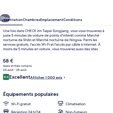
Taipei
Songjiang
cédent
Suivant
54+
Présentation
Chambres
Emplacement
Conditions
Une fois dans CHECK inn Taipei Songjiang, vous vous trouverez à
juste 5 minutes de voiture de points d'intérêt comme Marché
nocturne de Shilin et Marché nocturne de Ningxia. Parmi les
services gratuits, l'accès Wi-Fi et l'accès par câble à Internet. À
moins de 5 minutes en voiture, vous trouverez aussi des sites
comme Salle de spectacles Taipei Arena et Temple de Xingtian. Le
personnel attentionné et la présentation générale remportent un vif
Le
58 €
succès auprès des autres voyageurs. Quelques minutes de marche
prix
taxes et frais compris
seulement séparent l'hébergement des transports publics : Station
actuel
24 août - 25 août
Temple de Xingtian est accessible en quelques foulées et Station
Façade de l’hébergement
est
Avis
Songjiang Nanjing se situe à 9 min à pied.
Excellent
8,6
Afficher 1 000 avis
de
8,6 sur 10
voyageurs
58 €.
Équipements populaires
Wi-Fi gratuit
Climatisation
Réception 24 h/24
Non-fumeurs