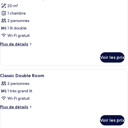
toutes
chambre
20 m²
Chambre
les
Double
1 chambre
photos
Classique
pour
2 personnes
ce
1 lit double
type
Wi-Fi gratuit
de
Plus
Plus de détails
chambre :
de
Chambre
détails
Voir les prix
sur
Double
le
Supérieure
type
Afficher
Bureau, espace de travail pour ordinat
5
de
Classic Double Room
toutes
chambre
2 personnes
Chambre
les
Double
1 très grand lit
photos
Supérieure
pour
Wi-Fi gratuit
ce
Plus
Plus de détails
type
de
détails
de
Voir les prix
sur
chambre :
le