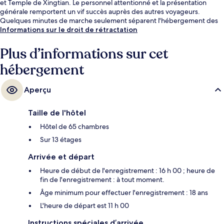
et Temple de Xingtian. Le personnel attentionné et la présentation
générale remportent un vif succès auprès des autres voyageurs.
Quelques minutes de marche seulement séparent l'hébergement des
transports publics : Station Temple de Xingtian est accessible en
Informations sur le droit de rétractation
quelques foulées et Station Songjiang Nanjing se situe à 9 min à pied.
Plus d’informations sur cet
hébergement
Aperçu
Taille de l'hôtel
Hôtel de 65 chambres
Sur 13 étages
Arrivée et départ
Heure de début de l'enregistrement : 16 h 00 ; heure de
fin de l'enregistrement : à tout moment.
Âge minimum pour effectuer l'enregistrement : 18 ans
L'heure de départ est 11 h 00
Instructions spéciales d’arrivée