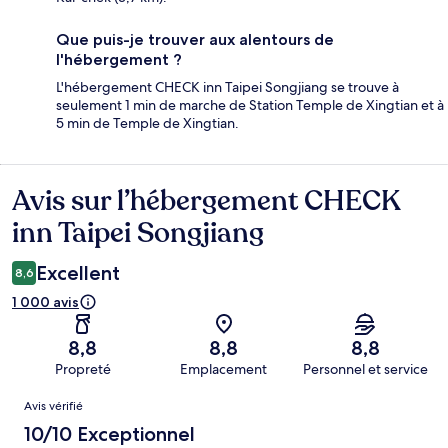
Que puis-je trouver aux alentours de
l'hébergement ?
L'hébergement CHECK inn Taipei Songjiang se trouve à
seulement 1 min de marche de Station Temple de Xingtian et à
5 min de Temple de Xingtian.
Avis sur l’hébergement CHECK
Avis
inn Taipei Songjiang
Excellent
8,6
1 000 avis
8,8
8,8
8,8
Propreté
Emplacement
Personnel et service
Avis
Avis vérifié
10/10 Exceptionnel