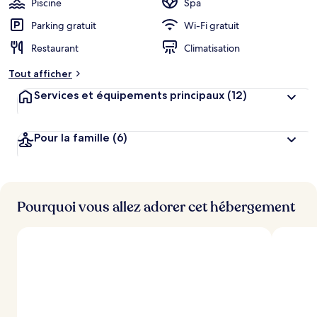
Piscine
Spa
e
r
Parking gratuit
Wi-Fi gratuit
g
Restaurant
Climatisation
e
m
Tout afficher
e
n
Services et équipements principaux
(12)
t
s
Pour la famille
(6)
l
e
s
m
i
Pourquoi vous allez adorer cet hébergement
e
u
x
n
o
t
é