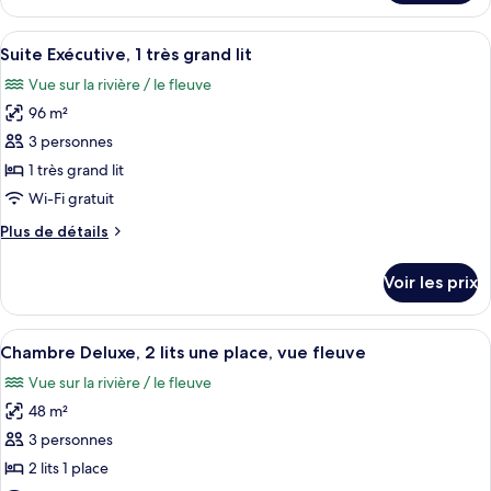
le
1
type
Afficher
Une chambre d’hôtel avec une grande v
très
9
de
Suite Exécutive, 1 très grand lit
toutes
grand
chambre
Vue sur la rivière / le fleuve
Horizon,
les
lit,
Chambre,
96 m²
photos
vue
1
pour
3 personnes
fleuve
très
ce
grand
1 très grand lit
lit,
type
Wi-Fi gratuit
vue
de
fleuve
Plus
Plus de détails
chambre :
de
Suite
détails
Voir les prix
sur
Exécutive,
le
1
type
Afficher
Une chambre d’hôtel avec un grand lit, 
très
7
de
Chambre Deluxe, 2 lits une place, vue fleuve
toutes
grand
chambre
Vue sur la rivière / le fleuve
Suite
les
lit
Exécutive,
48 m²
photos
1
pour
3 personnes
très
ce
grand
2 lits 1 place
lit