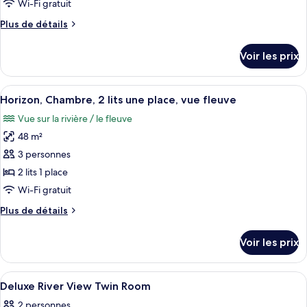
type
Wi-Fi gratuit
de
Plus
Plus de détails
chambre :
de
Chambre
détails
Voir les prix
sur
Deluxe,
le
2
type
Afficher
Une chambre d’hôtel avec deux lits, un
lits
7
de
Horizon, Chambre, 2 lits une place, vue fleuve
toutes
une
chambre
Vue sur la rivière / le fleuve
Chambre
les
place,
Deluxe,
48 m²
photos
vue
2
pour
3 personnes
fleuve
lits
ce
une
2 lits 1 place
place,
type
Wi-Fi gratuit
vue
de
fleuve
Plus
Plus de détails
chambre :
de
Horizon,
détails
Voir les prix
sur
Chambre,
le
2
type
Afficher
Une chambre d’hôtel avec un grand lit
lits
7
de
Deluxe River View Twin Room
toutes
une
chambre
2 personnes