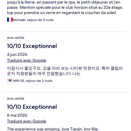
jusqu’à la literie, en passant par le spa, le petit-déjeuner et j’en
passe. Mention spéciale pour le club horizon situé au 32e étage,
top pour prendre un verre en regardant le coucher de soleil.
Michaël, séjour de 3 nuits
Avis vérifié
10/10 Exceptionnel
4 juin 2026
Traduire avec Google
아침식사 좋았구요, 강을 따라 보는 시티뷰 멋졌어요. 특히 클럽라
운지 직원분들이 매우 친절했습니다.나는
MIN SE, séjour de 2 nuits
Avis vérifié
10/10 Exceptionnel
8 mai 2026
Traduire avec Google
The experience was amazing, love Tianjin, lovr Rila