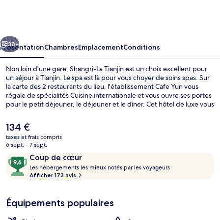
La
Tianjin
cédent
Suivant
38+
Présentation
Chambres
Emplacement
Conditions
Non loin d'une gare, Shangri-La Tianjin est un choix excellent pour
un séjour à Tianjin. Le spa est là pour vous choyer de soins spas. Sur
la carte des 2 restaurants du lieu, l'établissement Cafe Yun vous
régale de spécialités Cuisine internationale et vous ouvre ses portes
pour le petit déjeuner, le déjeuner et le dîner. Cet hôtel de luxe vous
fait également profiter d'une piscine couverte, d'un bar / salon et
d'une salle de fitness. L'hébergement se situe à une très courte
Le
134 €
distance à pied des transports publics : Station de métro
prix
taxes et frais compris
Dawangzhuang se trouve à 7 min et Station Shiyijing, à 10 min.
actuel
6 sept. - 7 sept.
Lounge dans le hall
est
Avis
9,6
Coup de cœur
de
voyageurs
L
sur
Les hébergements les mieux notés par les voyageurs
134 €.
e
Afficher 173 avis
10,
s
Coup
de
Équipements populaires
h
cœur
é
b