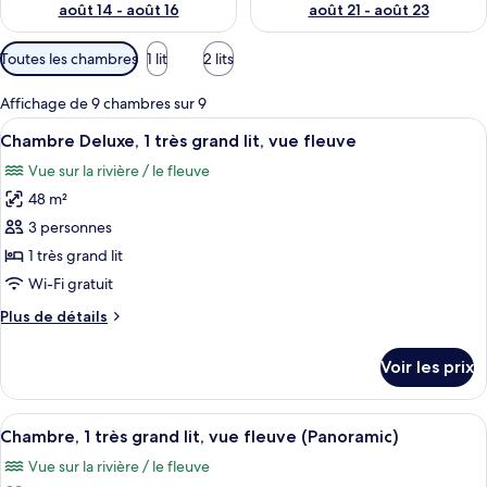
août 14 - août 16
août 21 - août 23
Filtres
Toutes les chambres
1 lit
2 lits
disponibles
pour
Affichage de 9 chambres sur 9
les
Afficher
Une chambre d’hôtel avec un grand lit, 
5
Chambre Deluxe, 1 très grand lit, vue fleuve
chambres
toutes
Vue sur la rivière / le fleuve
les
48 m²
photos
pour
3 personnes
ce
1 très grand lit
type
Wi-Fi gratuit
de
Plus
Plus de détails
chambre :
de
Chambre
détails
Voir les prix
sur
Deluxe,
le
1
type
Afficher
Une chambre d’hôtel avec un grand lit, 
très
8
de
Chambre, 1 très grand lit, vue fleuve (Panoramic)
toutes
grand
chambre
Vue sur la rivière / le fleuve
Chambre
les
lit,