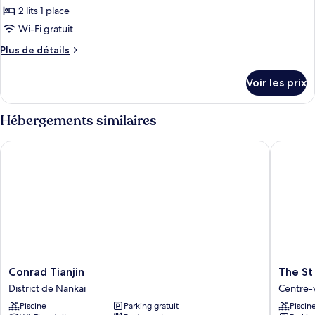
Suite
2 lits 1 place
photos
pour
Wi-Fi gratuit
ce
Plus
Plus de détails
type
de
détails
de
Voir les prix
sur
chambre :
le
Horizon
type
Hébergements similaires
River
de
chambre
View
Conrad Tianjin
The St Re
Horizon
Twin
River
Room
View
Twin
Room
Conrad
The
Conrad Tianjin
The St 
Tianjin
St
District de Nankai
Centre-v
District
Regis
Piscine
Parking gratuit
Piscin
de
Tianjin