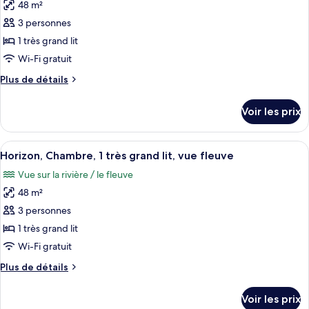
Deluxe,
48 m²
photos
vue
1
pour
3 personnes
fleuve
très
ce
grand
1 très grand lit
lit,
type
Wi-Fi gratuit
vue
de
fleuve
Plus
Plus de détails
chambre :
de
Chambre,
détails
Voir les prix
sur
1
le
très
type
Afficher
Une chambre d’hôtel avec un grand lit
grand
5
de
Horizon, Chambre, 1 très grand lit, vue fleuve
toutes
lit,
chambre
Vue sur la rivière / le fleuve
Chambre,
les
vue
1
48 m²
photos
fleuve
très
pour
3 personnes
(Panoramic)
grand
ce
lit,
1 très grand lit
vue
type
Wi-Fi gratuit
fleuve
de
(Panoramic)
Plus
Plus de détails
chambre :
de
Horizon,
détails
Voir les prix
sur
Chambre,