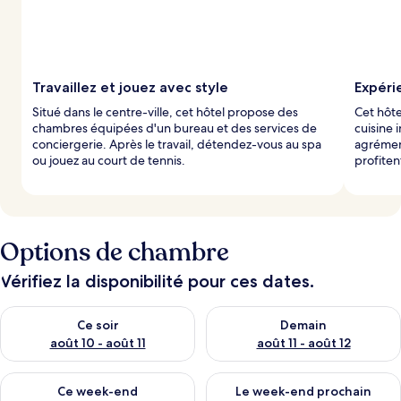
s
p
a
r
Travaillez et jouez avec style
Expéri
l
Situé dans le centre-ville, cet hôtel propose des
Cet hôt
e
chambres équipées d'un bureau et des services de
cuisine 
s
conciergerie. Après le travail, détendez-vous au spa
agrément
ou jouez au court de tennis.
profiten
v
o
y
a
g
e
Options de chambre
u
r
Vérifiez la disponibilité pour ces dates.
s
Vérifier la disponibilité pour ce soir août 10 - août 11
Vérifier la disponibilité pour 
Ce soir
Demain
août 10 - août 11
août 11 - août 12
Vérifier la disponibilité pour ce week-end août 14 - août 16
Vérifier la disponibilité pour
Ce week-end
Le week-end prochain