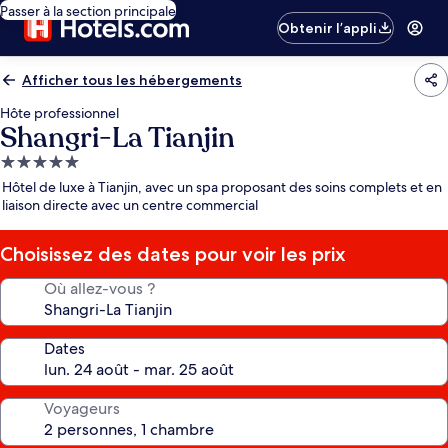
Passer à la section principale
Obtenir l’appli
Afficher tous les hébergements
Hôte professionnel
Shangri-La Tianjin
Hébergement
5.0 étoiles
Hôtel de luxe à Tianjin, avec un spa proposant des soins complets et en
liaison directe avec un centre commercial
Choisissez des dates pour voir les prix
Où allez-vous ?
Dates
Voyageurs