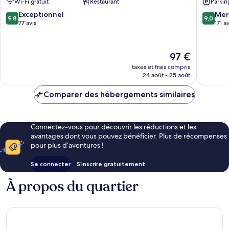
Wi-Fi gratuit
Restaurant
Parkin
Nankai
Hotel
Centre-
9.8
9.0
Exceptionnel
Mer
9,8
9,0
ville
sur
sur
77 avis
171 av
de
10,
10,
Tianjin
Exceptionnel,
Merveill
77 avis
171 avis
Le
97 €
nouveau
taxes et frais compris
prix
24 août - 25 août
est
de
Comparer des hébergements similaires
97 €
Connectez-vous pour découvrir les réductions et les
avantages dont vous pouvez bénéficier. Plus de récompenses
pour plus d’aventures !
Se connecter
S’inscrire gratuitement
À propos du quartier