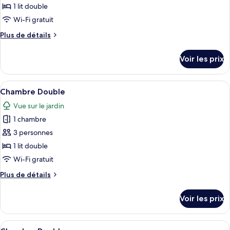
ce
1 lit double
type
Wi-Fi gratuit
de
Plus
Plus de détails
chambre :
de
Chambre
détails
Voir les prix
sur
Double
le
type
Afficher
Une chambre d’hôtel avec deux lits sim
6
de
Chambre Double
toutes
chambre
Vue sur le jardin
Chambre
les
Double
1 chambre
photos
pour
3 personnes
ce
1 lit double
type
Wi-Fi gratuit
de
Plus
Plus de détails
chambre :
de
Chambre
détails
Voir les prix
sur
Double
le
type
Afficher
Une chambre d’hôtel avec deux lits sim
7
de