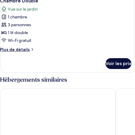
Chambre Double
toutes
chambre
Vue sur le jardin
Chambre
les
Double
1 chambre
photos
pour
3 personnes
ce
1 lit double
type
Wi-Fi gratuit
de
Plus
Plus de détails
chambre :
de
Chambre
détails
Voir les prix
sur
Double
le
type
Hébergements similaires
de
chambre
Sangam Hotel in Thanjavur
Naadi Gr
Chambre
Double