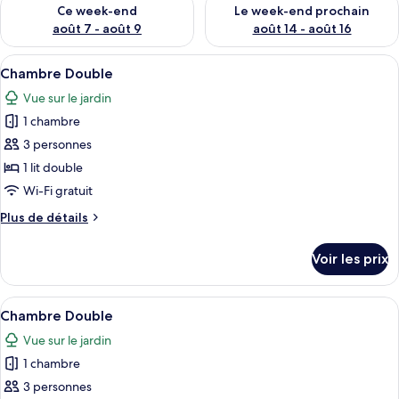
Vérifier la disponibilité pour ce week-end août 7 - août 9
Vérifier la disponibilité pour 
Ce week-end
Le week-end prochain
août 7 - août 9
août 14 - août 16
Afficher
Une chambre d’hôtel avec un grand lit,
3
Chambre Double
toutes
Vue sur le jardin
les
1 chambre
photos
pour
3 personnes
ce
1 lit double
type
Wi-Fi gratuit
de
Plus
Plus de détails
chambre :
de
Chambre
détails
Voir les prix
sur
Double
le
type
Afficher
Une chambre d’hôtel avec un grand lit
3
de
Chambre Double
toutes
chambre
Vue sur le jardin
Chambre
les
Double
1 chambre
photos
pour
3 personnes