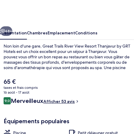
Trails
River
View
cédent
Suivant
Resort
48+
Présentation
Chambres
Emplacement
Conditions
Thanjavur
Non loin d'une gare, Great Trails River View Resort Thanjavur by GRT
by
Hotels est un choix excellent pour un séjour à Thanjavur. Vous
pouvez vous offrir un bon repas au restaurant ou bien vous gâter de
GRT
massages des tissus profonds, d'enveloppements corporels ou de
Hotels
soins d'aromathérapie qui vous sont proposés au spa. Une piscine
extérieure, un bar / salon et une terrasse figurent également parmi
les petits plus offerts.
Le
65 €
prix
taxes et frais compris
actuel
16 août - 17 août
Literie de qualité supérieure, minibar,
est
Avis
Merveilleux
9,0
Afficher 53 avis
de
9,0 sur 10
voyageurs
65 €.
Équipements populaires
Piscine
Petit déjeuner gratuit