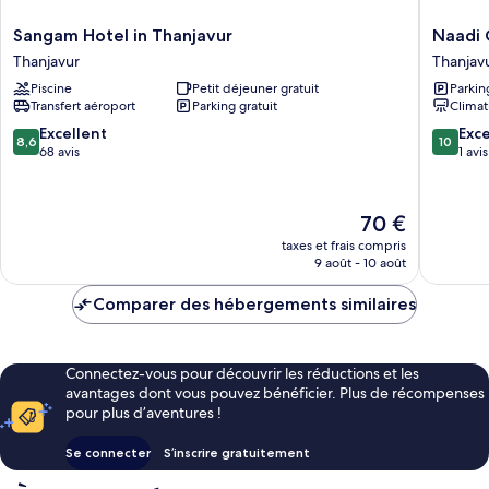
Sangam
Naadi
Sangam Hotel in Thanjavur
Naadi 
Hotel
Grand
Thanjavur
Thanjav
in
Inn
Piscine
Petit déjeuner gratuit
Parkin
Thanjavur
Thanjav
Transfert aéroport
Parking gratuit
Climat
Thanjavur
8.6
10.0
Excellent
Exc
8,6
10
sur
sur
68 avis
1 avis
10,
10,
Excellent,
Exceptio
68 avis
1 avis
Le
70 €
nouveau
taxes et frais compris
prix
9 août - 10 août
est
de
Comparer des hébergements similaires
70 €
Connectez-vous pour découvrir les réductions et les
avantages dont vous pouvez bénéficier. Plus de récompenses
pour plus d’aventures !
Se connecter
S’inscrire gratuitement