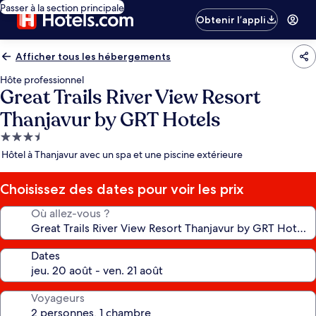
Passer à la section principale
Obtenir l’appli
Afficher tous les hébergements
Hôte professionnel
Great Trails River View Resort
Thanjavur by GRT Hotels
Hébergement
3.5 étoiles
Hôtel à Thanjavur avec un spa et une piscine extérieure
Choisissez des dates pour voir les prix
Où allez-vous ?
Dates
Voyageurs