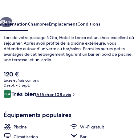
Lonca
cédent
Suivant
43+
Présentation
Chambres
Emplacement
Conditions
Lors de votre passage à Ota, Hotel le Lonca est un choix excellent où
séjourner. Après avoir profité de la piscine extérieure, vous
détendre autour d'un verre au bar/salon. Parmi les autres petits
avantages de cet hébergement figurent un bar en bord de piscine,
une terrasse, et un jardin.
Le
120 €
prix
taxes et frais compris
actuel
2 sept. - 3 sept.
Extérieur
est
Avis
Très bien
8,4
Afficher 108 avis
de
8,4 sur 10
voyageurs
120 €.
Équipements populaires
Piscine
Wi-Fi gratuit
Climatisation
Bar