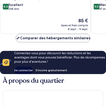
8.6
9.0
Excellent
Mer
8,6
9,0
sur
sur
268 avis
67 av
10,
10,
Excellent,
Merveill
Le
85 €
268 avis
67 avis
nouveau
taxes et frais compris
prix
8 sept. - 9 sept.
est
de
Comparer des hébergements similaires
85 €
Connectez-vous pour découvrir les réductions et les
avantages dont vous pouvez bénéficier. Plus de récompenses
pour plus d’aventures !
Se connecter
S’inscrire gratuitement
À propos du quartier