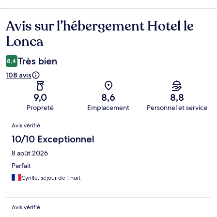
Avis sur l’hébergement Hotel le
Avis
Lonca
Très bien
8,4
108 avis
9,0
8,6
8,8
Propreté
Emplacement
Personnel et service
Avis
Avis vérifié
10/10 Exceptionnel
8 août 2026
Parfait
Cyrille, séjour de 1 nuit
Avis vérifié