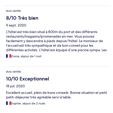
Avis vérifié
8/10 Très bien
9 sept. 2020
L’hôtel est très bien situé à 800m du port et des différents
restaurants/magasins/promenades en mer. Vous pouvez
facilement y descendre à pieds depuis l’hôtel. Le monsieur de
l’accueil est très sympathique et de bon conseil pour les
différentes activités. L’hôtel est équipé d’une piscine sympa. Les
chambres sont cependant vieillottes et mériteraient un bon
Donia, séjour de 1 nuit
coup de rafraîchissement.
Avis vérifié
10/10 Exceptionnel
18 juil. 2020
Excellent accueil, plein de bons conseils. Bonne situation et petit
petit-déjeuner très agréable servi à table.
Sophie, séjour de 2 nuits