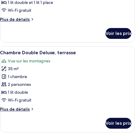
ce
1 lit double et 1 lit 1 place
type
Wi-Fi gratuit
de
Plus
Plus de détails
chambre :
de
Chambre
détails
Voir les prix
sur
Triple
le
type
Afficher
Un lit à baldaquin dans une chambre d’
10
de
Chambre Double Deluxe, terrasse
toutes
chambre
Vue sur les montagnes
Chambre
les
Triple
35 m²
photos
pour
1 chambre
ce
2 personnes
type
1 lit double
de
Wi-Fi gratuit
chambre :
Plus
Plus de détails
Chambre
de
Double
détails
Voir les prix
Deluxe,
sur
le
terrasse