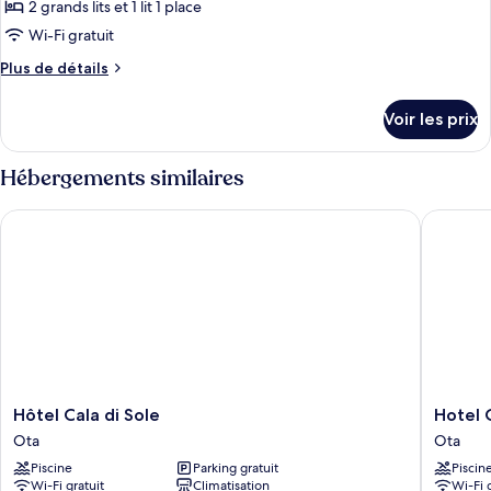
type
2 grands lits et 1 lit 1 place
de
Wi-Fi gratuit
chambre :
Plus
Plus de détails
Chambre
de
Quadruple
détails
Voir les prix
sur
le
type
Hébergements similaires
de
chambre
Hôtel Cala di Sole
Hotel Co
Chambre
Quadruple
Hôtel
Hotel
Hôtel Cala di Sole
Hotel 
Cala
Costa
Ota
Ota
di
Rossa
Piscine
Parking gratuit
Piscin
Sole
Ota
Wi-Fi gratuit
Climatisation
Wi-Fi 
Ota