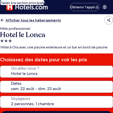
Passer à la section principale
Obtenir l’appli
Afficher tous les hébergements
Hôte professionnel
Hotel le Lonca
Hébergement
3.0 étoiles
Hôtel à Ota avec une piscine extérieure et un bar en bord de piscine
Choisissez des dates pour voir les prix
Où allez-vous ?
Dates
Voyageurs