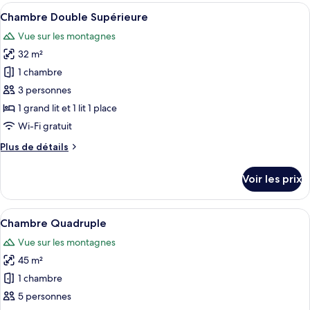
type
Afficher
Une chambre d’hôtel avec deux lits simp
2
de
Chambre Double Supérieure
toutes
chambre
Vue sur les montagnes
Chambre
les
Double
32 m²
photos
Deluxe,
pour
1 chambre
terrasse
ce
3 personnes
type
1 grand lit et 1 lit 1 place
de
Wi-Fi gratuit
chambre :
Plus
Plus de détails
Chambre
de
Double
détails
Voir les prix
Supérieure
sur
le
type
Afficher
Une chambre d’hôtel avec deux lits, un
4
de
Chambre Quadruple
toutes
chambre
Vue sur les montagnes
Chambre
les
Double
45 m²
photos
Supérieure
pour
1 chambre
ce
5 personnes