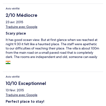
guests staying there. I wish there had been more accurate
reviews of this place so I hadn't wasted my time.
Avis vérifié
2/10 Médiocre
23 avr. 2015
Traduire avec Google
Scary place
It has good ocean view. But at first glance when we reached at
night 9.30 it felt like a haunted place. The staff were apethetic
to our difficulties of reaching their place. The villa is about 100m
from the main road on a small paved road that is completely
dark. The rooms are independent and old, someone can easily
break the door with one kick.
Avis vérifié
10/10 Exceptionnel
13 févr. 2015
Traduire avec Google
Perfect place to stay!