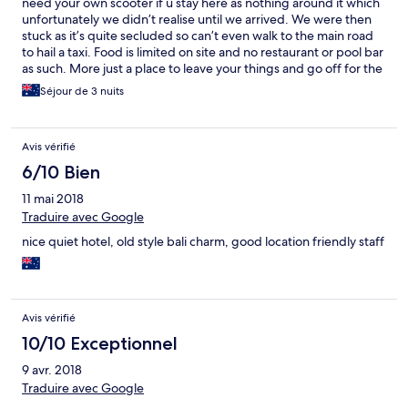
need your own scooter if u stay here as nothing around it which
unfortunately we didn’t realise until we arrived. We were then
stuck as it’s quite secluded so can’t even walk to the main road
to hail a taxi. Food is limited on site and no restaurant or pool bar
as such. More just a place to leave your things and go off for the
day. No facility to hang up clothes in our room, fridge unclean
Séjour de 3 nuits
and freezer was totally iced up. No beach access unless you
want to walk down the steepest steps with limited handrails and
then trek through the bush. Nice views though. No one around
Avis vérifié
as only has limited villas on site so if you like to hang out at the
pool listening to music meeting lots of new people this isn’t for
6/10 Bien
you. If you want some peace and quiet away from it all this
11 mai 2018
would be perfect. The 3 staff that worked there when we were
there were friendly and helpful. Sadly it wasn’t for us and we
Traduire avec Google
didn’t finish our stay there.
nice quiet hotel, old style bali charm, good location friendly staff
Avis vérifié
10/10 Exceptionnel
9 avr. 2018
Traduire avec Google