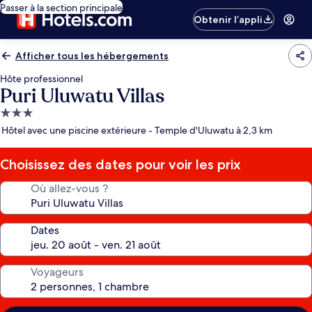
Passer à la section principale
Obtenir l’appli
Afficher tous les hébergements
Hôte professionnel
Puri Uluwatu Villas
Hébergement
3.0 étoiles
Hôtel avec une piscine extérieure - Temple d'Uluwatu à 2,3 km
Choisissez des dates pour voir les prix
Où allez-vous ?
Dates
Voyageurs