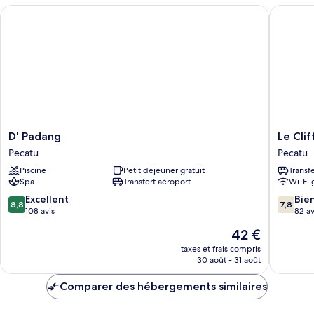
D' Padang
Le Cliff B
D'
Le
D' Padang
Le Clif
Padang
Cliff
Pecatu
Pecatu
Pecatu
Bali
Piscine
Petit déjeuner gratuit
Transf
Pecatu
Spa
Transfert aéroport
Wi-Fi 
8.8
7.8
Excellent
Bie
8,8
7,8
sur
sur
108 avis
82 av
10,
10,
Le
42 €
Excellent,
Bien,
nouveau
108 avis
82 avis
taxes et frais compris
prix
30 août - 31 août
est
de
Comparer des hébergements similaires
42 €