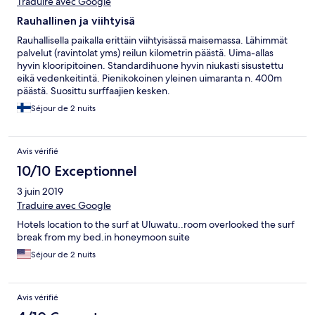
Traduire avec Google
Rauhallinen ja viihtyisä
Rauhallisella paikalla erittäin viihtyisässä maisemassa. Lähimmät
palvelut (ravintolat yms) reilun kilometrin päästä. Uima-allas
hyvin klooripitoinen. Standardihuone hyvin niukasti sisustettu
eikä vedenkeitintä. Pienikokoinen yleinen uimaranta n. 400m
päästä. Suosittu surffaajien kesken.
Séjour de 2 nuits
Avis vérifié
10/10 Exceptionnel
3 juin 2019
Traduire avec Google
Hotels location to the surf at Uluwatu..room overlooked the surf
break from my bed.in honeymoon suite
Séjour de 2 nuits
Avis vérifié