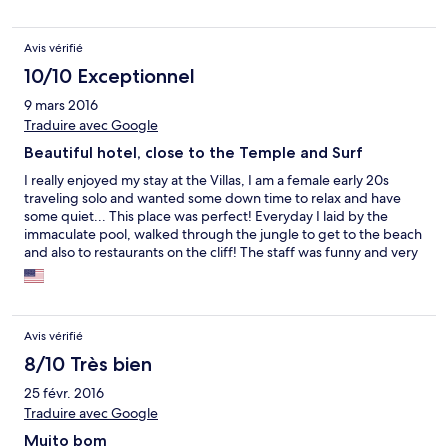
Avis vérifié
10/10 Exceptionnel
9 mars 2016
Traduire avec Google
Beautiful hotel, close to the Temple and Surf
I really enjoyed my stay at the Villas, I am a female early 20s
traveling solo and wanted some down time to relax and have
some quiet... This place was perfect! Everyday I laid by the
immaculate pool, walked through the jungle to get to the beach
and also to restaurants on the cliff! The staff was funny and very
responsive. I will definitely be back on my next trip to Bali!
Avis vérifié
8/10 Très bien
25 févr. 2016
Traduire avec Google
Muito bom