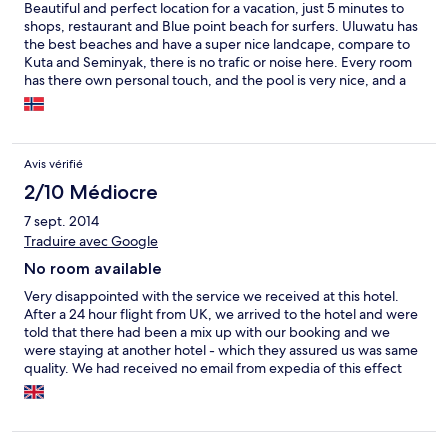
Beautiful and perfect location for a vacation, just 5 minutes to
shops, restaurant and Blue point beach for surfers. Uluwatu has
the best beaches and have a super nice landcape, compare to
Kuta and Seminyak, there is no trafic or noise here. Every room
has there own personal touch, and the pool is very nice, and a
super nice rooftop. Only thing I miss is, if you want food in the
evning you have nothing opportunities to buy on the hotel, and
the restaurant at Blue Point close early. But a quite and romantic
place, for family, couples or friends.
Avis vérifié
2/10 Médiocre
7 sept. 2014
Traduire avec Google
No room available
Very disappointed with the service we received at this hotel.
After a 24 hour flight from UK, we arrived to the hotel and were
told that there had been a mix up with our booking and we
were staying at another hotel - which they assured us was same
quality. We had received no email from expedia of this effect
and was just told the name of the other hotel. We had just let
our taxi go and had to order another which we had to pay for.
The hotel staff did not handle the mishap well at all with a few
worded apologies and no further offer of reimbursement for