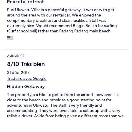
Peaceful retreat
Puri Uluwatu Villas is a peaceful getaway. It was easy to get
around the area with our rental car. We enjoyed the
complimentary breakfast and clean facilities. Staff was
extremely nice. Would recommend Bingin Beach for surfing
(Surf school bali) rather than Padang Padang main beach.
Avis vérifié
8/10 Très bien
31 déc. 2017
Traduire avec Google
Hidden Getaway
The property is a hike to get to from the airport, however, it is
close to the beach and provides a good starting point for
adventures in Uluwatu. The staff is very friendly and
accommodating. They were even able to set us up with a very
reliable driver. Aside from being given a different room than we
had booked ( a long-term resident was renting monthly), this
was an amazing place to get away from the business of the city
and relax.