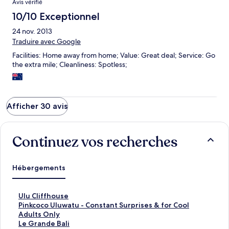
Avis vérifié
taxi. We never received an email from expedia so can only
assume that they had still pocketed our money for the stay. The
10/10 Exceptionnel
hotel they moved us to was NOT of the the same quality, the
24 nov. 2013
pool wasn't even working. After our long flight this was not the
Traduire avec Google
best start to our holiday!
Facilities: Home away from home; Value: Great deal; Service: Go
the extra mile; Cleanliness: Spotless;
Afficher 30 avis
Continuez vos recherches
Hébergements
L
Ulu Cliffhouse
i
L
Pinkcoco Uluwatu - Constant Surprises & for Cool
e
i
Adults Only
n
e
L
Le Grande Bali