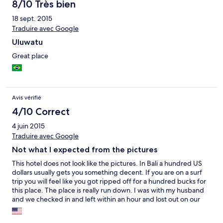
8/10 Très bien
18 sept. 2015
Traduire avec Google
Uluwatu
Great place
Avis vérifié
4/10 Correct
4 juin 2015
Traduire avec Google
Not what I expected from the pictures
This hotel does not look like the pictures. In Bali a hundred US
dollars usually gets you something decent. If you are on a surf
trip you will feel like you got ripped off for a hundred bucks for
this place. The place is really run down. I was with my husband
and we checked in and left within an hour and lost out on our
money, but it wasn't even worth it to me to spend the night
there. The staff members were nice. There were no other hotel