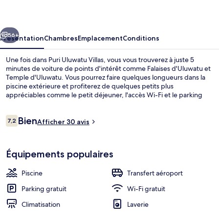
Villas
cédent
Suivant
56+
Présentation
Chambres
Emplacement
Conditions
Une fois dans Puri Uluwatu Villas, vous vous trouverez à juste 5
minutes de voiture de points d'intérêt comme Falaises d'Uluwatu et
Temple d'Uluwatu. Vous pourrez faire quelques longueurs dans la
piscine extérieure et profiterez de quelques petits plus
appréciables comme le petit déjeuner, l'accès Wi-Fi et le parking
sans voiturier. Au menu des petits plus offerts sur place, on trouve
une terrasse et un jardin. Sympa non ?
Avis
Bien
7,2
Afficher 30 avis
7,2 sur 10
voyageurs
Cour
Équipements populaires
Piscine
Transfert aéroport
Parking gratuit
Wi-Fi gratuit
Climatisation
Laverie