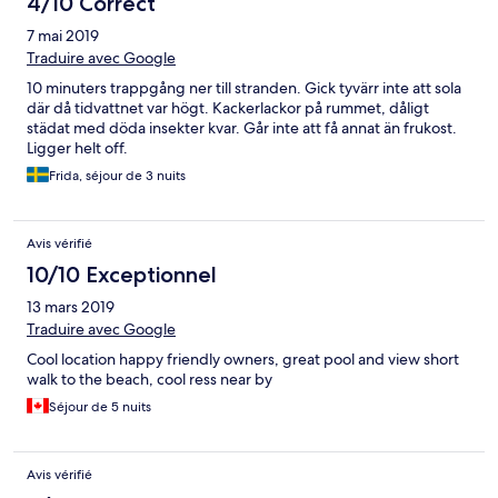
4/10 Correct
7 mai 2019
Traduire avec Google
10 minuters trappgång ner till stranden. Gick tyvärr inte att sola
där då tidvattnet var högt. Kackerlackor på rummet, dåligt
städat med döda insekter kvar. Går inte att få annat än frukost.
Ligger helt off.
Frida, séjour de 3 nuits
Avis vérifié
10/10 Exceptionnel
13 mars 2019
Traduire avec Google
Cool location happy friendly owners, great pool and view short
walk to the beach, cool ress near by
Séjour de 5 nuits
Avis vérifié