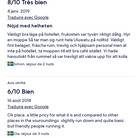
8/10 Très bien
4 janv. 2019
Traduire avec Google
Nöjd med helheten
Väldigt bra läge på hotellet, frukosten var tyvärr riktigt dålig. Hyr
en moppe Så tar man sig runt hela Uluwatu på nolltid. Väldigt
fint beläget, fräscha rum, trevlig och hjälpsam personal men ät
inte på hotellet, ta moppen till ett bra café istället. Vi hade
havsutsikt från rummet så var trevligt att vakna upp för att kolla
hur vågorna var nere vid stränderna
Simon, séjour de 2 nuits
Avis vérifié
6/10 Bien
16 août 2018
Traduire avec Google
Ok place, a little pricy for what it is and compared to other
places in the souroundings. slightly run down and quite basic.
but friendly people running it.
Ola, séjour de 3 nuits