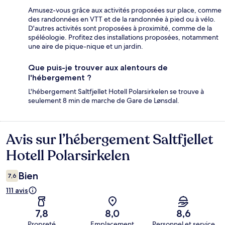
Amusez-vous grâce aux activités proposées sur place, comme
des randonnées en VTT et de la randonnée à pied ou à vélo.
D'autres activités sont proposées à proximité, comme de la
spéléologie. Profitez des installations proposées, notamment
une aire de pique-nique et un jardin.
Que puis-je trouver aux alentours de
l'hébergement ?
L'hébergement Saltfjellet Hotell Polarsirkelen se trouve à
seulement 8 min de marche de Gare de Lønsdal.
Avis sur l’hébergement Saltfjellet
Avis
Hotell Polarsirkelen
Bien
7,6
111 avis
7,8
8,0
8,6
Propreté
Emplacement
Personnel et service