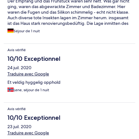
Der Empfang und das Frühstück waren sehr nett. Was gar nicht
ging, waren das abgewrackte Zimmer und Badezimmer. Hier
waren die Fugen und das Silikon schimmelig - echt nicht klasse.
Auch diverse tote Insekten lagen im Zimmer herum. insgesamt
ist das Haus stark renovierungsbedüftig. Die Lage inmitten des
Waldes hingegen war ebenfalls schön. Das Preis-Leistungs-
Séjour de 1 nuit
Verhältnis stimmt nicht, für das Angebot war es überteuert.
Avis vérifié
10/10 Exceptionnel
24 juil. 2020
Traduire avec Google
Et veldig hyggelig opphold
Lene, séjour de 1 nuit
Avis vérifié
10/10 Exceptionnel
23 juil. 2020
Traduire avec Google