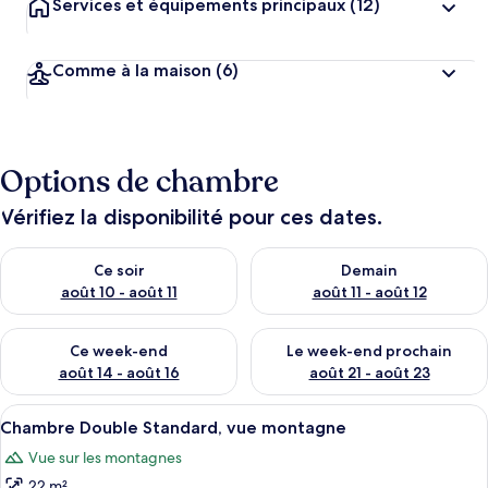
Services et équipements principaux
(12)
Comme à la maison
(6)
Options de chambre
Vérifiez la disponibilité pour ces dates.
Vérifier la disponibilité pour ce soir août 10 - août 11
Vérifier la disponibilité pour 
Ce soir
Demain
août 10 - août 11
août 11 - août 12
Vérifier la disponibilité pour ce week-end août 14 - août 16
Vérifier la disponibilité pour
Ce week-end
Le week-end prochain
août 14 - août 16
août 21 - août 23
Afficher
Bureau, lits pliants/supplémentaires, W
3
Chambre Double Standard, vue montagne
toutes
Vue sur les montagnes
les
22 m²