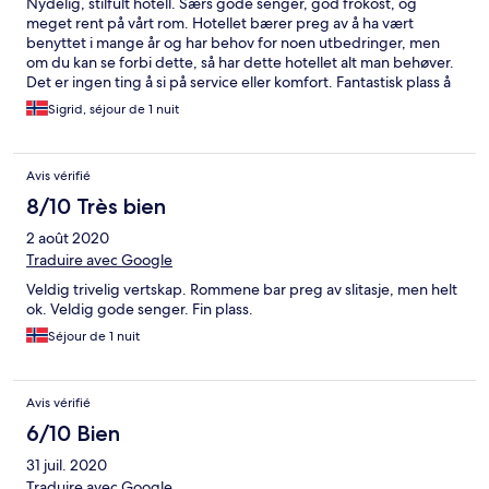
Nydelig, stilfult hotell. Særs gode senger, god frokost, og
meget rent på vårt rom. Hotellet bærer preg av å ha vært
benyttet i mange år og har behov for noen utbedringer, men
om du kan se forbi dette, så har dette hotellet alt man behøver.
Det er ingen ting å si på service eller komfort. Fantastisk plass å
stoppe. Anbefales for alle enten man vil benytte dette som
Sigrid, séjour de 1 nuit
utgangspunkt for turer i fjellet eller trenger et sted å hvile på
veien mellom nord og sør.
Avis vérifié
8/10 Très bien
2 août 2020
Traduire avec Google
Veldig trivelig vertskap. Rommene bar preg av slitasje, men helt
ok. Veldig gode senger. Fin plass.
Séjour de 1 nuit
Avis vérifié
6/10 Bien
31 juil. 2020
Traduire avec Google