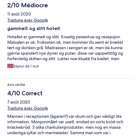
2/10 Médiocre
11 août 2020
Traduire avec Google
gammelt og slitt hotell
Hotellet er gammelt og slitt. Koselig peisestue og resepsjon.
Matsalen er ok, frokosten ok, men kommer du seint er brødet
tørt og skinken grå. Madrassen i sengen er ok, men de kunne
gjerne spandert nye dyner og puter, disse var uappetittlig og
forferdelig skitten og slitt. Lukter noe kloakk fra badet, men
dusjen ok med dusjforheng. Begrenset med toalettpapir da vi
Séjour de 1 nuit
kom så dette måtte vi hente selv. Vinduet åpent om natten med
frisk luft, men bare begrenset åpne/lukke mulighet. Rotete og
stygt rundt hotellet. God parkering og sikkert fine
Avis vérifié
turmuligheter. Vi overnattet bare fordi det passet å stoppe her i
forhold til kjøretid.
4/10 Correct
7 août 2020
Traduire avec Google
Mannen i receptionen (ägaren?) var skum och gav väldigt lite
information. Morgonmålet var uselt, endast en sorts bröd och
knäckebröd. 3 olika charkuteriprodukter, men nog en massa
underliga syltar och marmelader. Samma man som var i