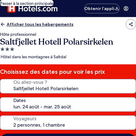
Passer à la section principale
Obtenir l’appli
Afficher tous les hébergements
Hôte professionnel
Saltfjellet Hotell Polarsirkelen
Hébergement
3.0 étoiles
Hôtel dans les montagnes à Saltdal
Choisissez des dates pour voir les prix
Où allez-vous ?
Dates
Voyageurs