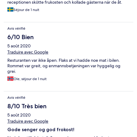
receptionen skötte frukosten och kollade gästerna när de åt.
Huset förfallet och slitet. Från värme elementen droppade det
Séjour de 1 nuit
rostigt vatten. Fick symptom av inomhusluften.
Avis vérifié
6/10 Bien
5 août 2020
Traduire avec Google
Resturanten var ikke åpen. Flaks at vi hadde noe mat i bilen.
Rommet var greit, og enmannsbetjeningen var hyggelig og
grei.
Ole, séjour de 1 nuit
Avis vérifié
8/10 Très bien
5 août 2020
Traduire avec Google
Gode senger og god frokost!