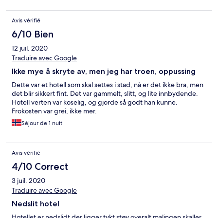
Avis vérifié
6/10 Bien
12 juil. 2020
Traduire avec Google
Ikke mye å skryte av, men jeg har troen, oppussing
Dette var et hotell som skal settes i stad, nå er det ikke bra, men
det blir sikkert fint. Det var gammelt, slitt, og lite innbydende.
Hotell verten var koselig, og gjorde så godt han kunne.
Frokosten var grei, ikke mer.
Séjour de 1 nuit
Avis vérifié
4/10 Correct
3 juil. 2020
Traduire avec Google
Nedslit hotel
Hotellet er nedslidt der ligger tykt støv overalt malingen skaller