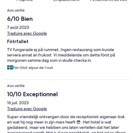
Avis
Avis vérifié
6/10 Bien
7 août 2023
Traduire avec Google
Fötrfallet
TV fungerade ej på rummet. Ingen restaurang som kunde
servera annat än frukost. Vi meddelande om detta först på
morgonen samma dag som vi skulle checka in.
Per-Olof, séjour de 1 nuit
Avis vérifié
10/10 Exceptionnel
16 juil. 2023
Traduire avec Google
Super vriendelijk ontvangen door de receptionist-eigenaar-kok
en wat hij nog meer in zijn mars heeft 😎. Het hotel is wat
gedateerd, maar we hebben ons laten vertellen dat het later
gerenoveerd wordt. Het is al een prachtplek, en het zal er alleen