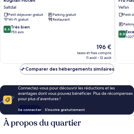
Rognan Hotell
Fru Ha
Hotell
Haugan
Saltdal
Vefsn
Saltdal
Hotel
Petit déjeuner gratuit
Parking gratuit
Petit 
Vefsn
Wi-Fi gratuit
Restaurant
Parkin
8.4
Très bien
8,4
8.8
Exce
sur
753 avis
8,8
sur
1 027
10,
10,
Très
Le
196 €
Excellen
bien,
nouveau
1 027 avi
taxes et frais compris
753 avis
prix
11 août - 12 août
est
de
Comparer des hébergements similaires
196 €
Connectez-vous pour découvrir les réductions et les
avantages dont vous pouvez bénéficier. Plus de récompenses
pour plus d’aventures !
Se connecter
S’inscrire gratuitement
À propos du quartier