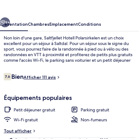
Polarsirkelen
cédent
Suivant
9+
Présentation
Chambres
Emplacement
Conditions
Non loin d'une gare, Saltfjellet Hotell Polarsirkelen est un choix
excellent pour un séjour à Saltdal. Pour un séjour sous le signe du
sport, vous pourrez faire de la randonnée à pied ou à vélo ou des
randonnées en VTT à proximité et profiterez de petits plus gratuits
comme l'accès Wi-Fi, le parking sans voiturier et un petit déjeuner
continental proposé tous les jours entre 07 h 00 et 10 h 00. Parmi les
autres petits avantages de cet hébergement figurent une terrasse
Avis
Bien
et un jardin.
7,6
Afficher 111 avis
7,6 sur 10
voyageurs
Chambre Double Standard, vue monta
Équipements populaires
Petit déjeuner gratuit
Parking gratuit
Wi-Fi gratuit
Non-fumeurs
Tout afficher