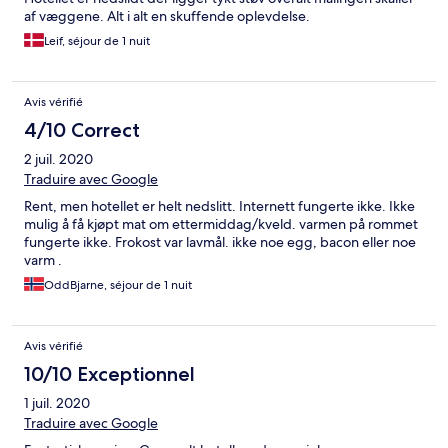
af væggene. Alt i alt en skuffende oplevdelse.
Leif, séjour de 1 nuit
Avis vérifié
4/10 Correct
2 juil. 2020
Traduire avec Google
Rent, men hotellet er helt nedslitt. Internett fungerte ikke. Ikke
mulig å få kjøpt mat om ettermiddag/kveld. varmen på rommet
fungerte ikke. Frokost var lavmål. ikke noe egg, bacon eller noe
varm .
OddBjarne, séjour de 1 nuit
Avis vérifié
10/10 Exceptionnel
1 juil. 2020
Traduire avec Google