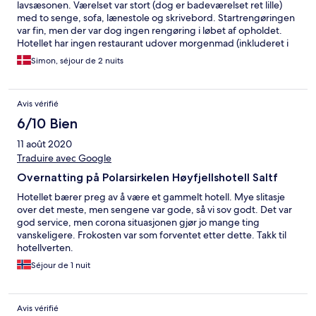
lavsæsonen. Værelset var stort (dog er badeværelset ret lille)
med to senge, sofa, lænestole og skrivebord. Startrengøringen
var fin, men der var dog ingen rengøring i løbet af opholdet.
Hotellet har ingen restaurant udover morgenmad (inkluderet i
prisen) som var ganske udemærket. Aftensmad kunne findes 12
Simon, séjour de 2 nuits
min kørsel fra hotellet. Hotellet ligger tæt på flere fine
vandreruter i et naturskønt område.
Avis vérifié
6/10 Bien
11 août 2020
Traduire avec Google
Overnatting på Polarsirkelen Høyfjellshotell Saltf
Hotellet bærer preg av å være et gammelt hotell. Mye slitasje
over det meste, men sengene var gode, så vi sov godt. Det var
god service, men corona situasjonen gjør jo mange ting
vanskeligere. Frokosten var som forventet etter dette. Takk til
hotellverten.
Séjour de 1 nuit
Avis vérifié